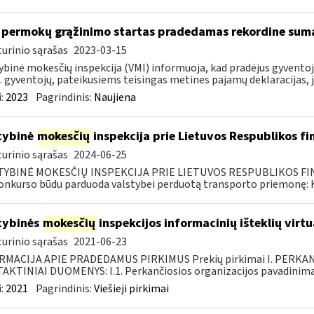
permokų grąžinimo startas pradedamas rekordine sum
urinio sąrašas
2023-03-15
ybinė mokesčių inspekcija (VMI) informuoja, kad pradėjus gyvent
. gyventojų, pateikusiems teisingas metines pajamų deklaracijas, j
:
2023
Pagrindinis:
Naujiena
tybinė
mokesčių
inspekcija prie Lietuvos Respublikos fi
urinio sąrašas
2024-06-25
TYBINĖ MOKESČIŲ INSPEKCIJA PRIE LIETUVOS RESPUBLIKOS FINAN
konkurso būdu parduoda valstybei perduotą transporto priemonę: Kr
tybinės
mokesčių
inspekcijos informacinių išteklių virt
urinio sąrašas
2021-06-23
RMACIJA APIE PRADEDAMUS PIRKIMUS Prekių pirkimai I. PERKA
KTINIAI DUOMENYS: I.1. Perkančiosios organizacijos pavadinimas
:
2021
Pagrindinis:
Viešieji pirkimai