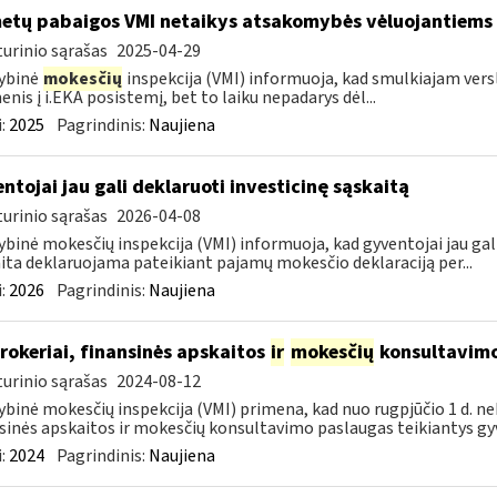
metų pabaigos VMI netaikys atsakomybės vėluojantiems 
urinio sąrašas
2025-04-29
ybinė
mokesčių
inspekcija (VMI) informuoja, kad smulkiajam verslui
nis į i.EKA posistemį, bet to laiku nepadarys dėl...
:
2025
Pagrindinis:
Naujiena
ntojai jau gali deklaruoti investicinę sąskaitą
urinio sąrašas
2026-04-08
ybinė mokesčių inspekcija (VMI) informuoja, kad gyventojai jau gali
ita deklaruojama pateikiant pajamų mokesčio deklaraciją per...
:
2026
Pagrindinis:
Naujiena
rokeriai, finansinės apskaitos
ir
mokesčių
konsultavimo
urinio sąrašas
2024-08-12
ybinė mokesčių inspekcija (VMI) primena, kad nuo rugpjūčio 1 d. ne
sinės apskaitos ir mokesčių konsultavimo paslaugas teikiantys gyve
:
2024
Pagrindinis:
Naujiena