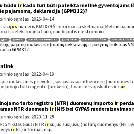
iu būdu
ir
kada turi būti pateikta metinė gyventojams i
ės pajamoms, deklaracija (GPM312)?
urinio sąrašas
2026-04-14
traci
jos
numeris KM1079 Ši informacija skelbiama: Metinė pajam
ama tik elektroniniu būdu, naudojantis elektroninio...
gpm
gpm312
pateikimo terminas
gpmį 24 str
pateikimo būdas
metinė a ir b kl
tojų pajamų mokestis » Įmonių deklaracijų ir pažymų teikimas VMI
racija GPM312
ntinė
urinio sąrašas
2022-04-19
pie mokestines prievoles, susijusias su influencerių (nuomonės f
nojamojo turto agento (brokerio), finansinės apskaitos ir /
ar
...
lnojamo turto registro (NTR) duomenų importo
ir
perdar
iamus NTR duomenis
ir
IMIS bei GYPAS modernizavimas 
urinio sąrašas
2023-11-28
kto tikslas Gauti NTR
ir
su juo susijusių (notarų duomenys (NETS
enys
ir
kt.) informacinių...