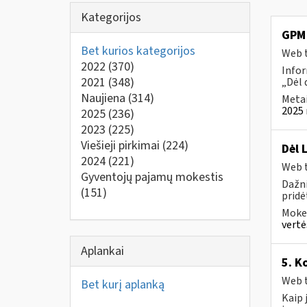
Kategorijos
GPM 
Bet kurios kategorijos
Web t
2022
(370)
Infor
2021
(348)
„Dėl 
Naujiena
(314)
Metai
2025 
2025
(236)
2023
(225)
Viešieji pirkimai
(224)
Dėl 
2024
(221)
Web t
Gyventojų pajamų mokestis
Dažni
(151)
pridė
Mokes
vertė
Aplankai
5. K
Web t
Bet kurį aplanką
Kaip 