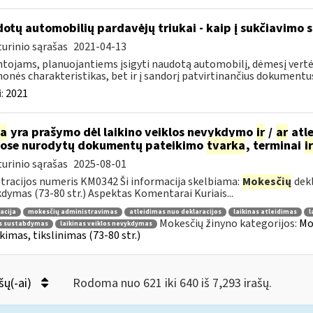
otų automobilių pardavėjų triukai - kaip į sukčiavimo s
urinio sąrašas
2021-04-13
tojams, planuojantiems įsigyti naudotą automobilį, dėmesį vertėt
onės charakteristikas, bet ir į sandorį patvirtinančius dokumentus.
:
2021
ia
yra prašymo dėl laikino veiklos nevykdymo
ir
/
ar
atle
ose nurodytų dokumentų pateikimo
tvarka
, terminai
ir
urinio sąrašas
2025-08-01
tracijos numeris KM0342 Ši informacija skelbiama:
Mokesčių
dekl
dymas (73-80 str.) Aspektas Komentarai Kuriais...
acija
mokesčių administravimas
atleidimas nuo deklaracijos
laikinas atleidimas
l
Mokesčių žinyno kategorijos:
Mo
os sustabdymas
laikinas veiklos nevykdymas
kimas, tikslinimas (73-80 str.)
šų(-ai)
Rodoma nuo 621 iki 640 iš 7,293 irašų.