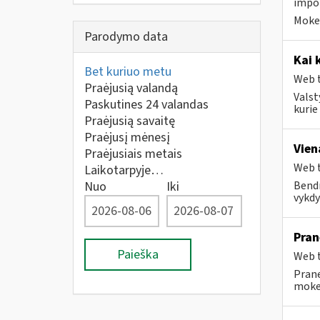
impor
Mokes
Parodymo data
Kai 
Bet kuriuo metu
Web t
Praėjusią valandą
Valst
Paskutines 24 valandas
kurie
Praėjusią savaitę
Praėjusį mėnesį
Vien
Praėjusiais metais
Web t
Laikotarpyje…
Nuo
Iki
Bendr
vykdy
Pran
Paieška
Web t
Prane
mokes