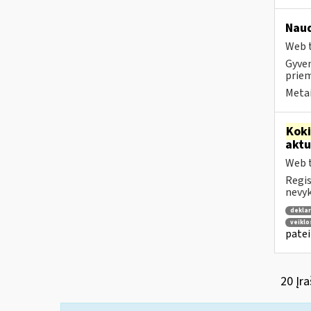
Naud
Web t
Gyven
priem
Metai
Kok
aktu
Web t
Regis
nevyk
deklar
veikl
patei
20 Įra