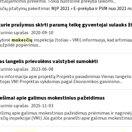
tuojamomis prekėmis. Tokia nuotoline prekyba laikomi...
čių įstatymų pakeitimai:
MĮP 2021 » E-prekyba ir PVM nuo 2021 m. 
kurie prašymus skirti paramą teikę gyventojai sulauks ži
urinio sąrašas
2020-09-10
ybinė
mokesčių
inspekcija (toliau – VMI) informuoja, kad artimia
 užpildė popierinius...
as langelis prievolėms valstybei sumokėti
urinio sąrašas
2023-06-08
a informacija apie projektą Projekto pavadinimas Vienas langeli
tojas VMI Projektas vykdomas pagal Ekonomikos gaivinimo...
ešimai apie galimus mokestinius pažeidimus
urinio sąrašas
2025-11-03
šimų apie galimus mokestinius pažeidimus priėmimas ir nagrinėji
čių inspekcijai (VMI) Jūs galite pranešti apie galimus mokestinius