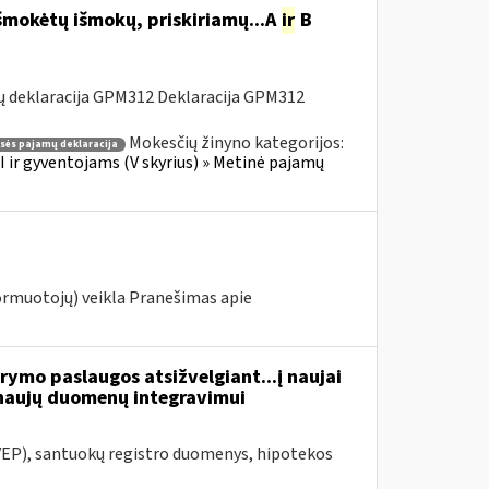
šmokėtų išmokų, priskiriamų...A
ir
B
ų deklaracija GPM312 Deklaracija GPM312
Mokesčių žinyno kategorijos:
asės pajamų deklaracija
 ir gyventojams (V skyrius) » Metinė pajamų
ormuotojų) veikla Pranešimas apie
ymo paslaugos atsižvelgiant...į naujai
naujų duomenų integravimui
VEP), santuokų registro duomenys, hipotekos