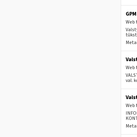
GPM 
Web t
Valst
tūkst
Metai
Vals
Web t
VALS
val. 
Vals
Web t
INFO
KONTA
Metai