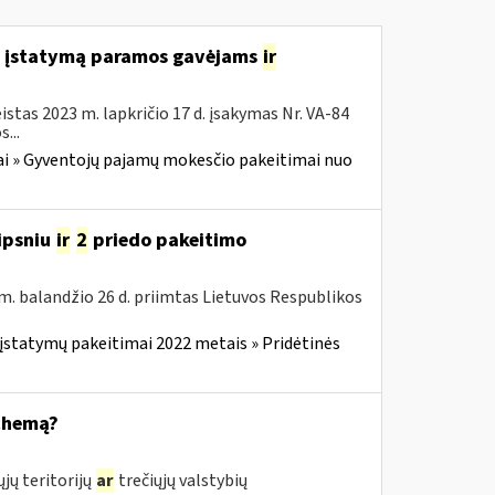
o įstatymą paramos gavėjams
ir
stas 2023 m. lapkričio 17 d. įsakymas Nr. VA-84
...
i » Gyventojų pajamų mokesčio pakeitimai nuo
ipsniu
ir
2
priedo pakeitimo
m. balandžio 26 d. priimtas Lietuvos Respublikos
įstatymų pakeitimai 2022 metais » Pridėtinės
schemą?
jų teritorijų
ar
trečiųjų valstybių