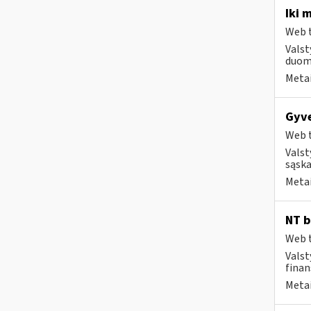
Iki 
Web t
Valst
duome
Metai
Gyve
Web t
Valst
sąska
Metai
NT b
Web t
Valst
finan
Metai