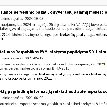
sumos pervedimo pagal LR gyventojų pajamų mokesči
urinio sąrašas
2024-10-03
muojame, kad 2024 m. rugsėjo 25 d. įsakymu Nr. VA-77[1] buvo pakei
dalies gyventojų pajamų mokesčio sumos pervedimo pagal Lietuvos
:
2024
Mokesčių žinyno kategorijos:
Mokesčių įstatymų pakeitima
m.
Lietuvos Respublikos PVM įstatymo papildymo 50-1 stra
urinio sąrašas
2022-05-19
ausiai užduodamus klausimus rasite čia. Informuojame, kad 202
2
tinės vertės mokesčio įstatymo Nr. IX-751...
čių žinyno kategorijos:
Mokesčių įstatymų pakeitimai » Mokesčių 
s mokesčio pakeitimai nuo 2022 m.
okią pagrindinę informaciją reikia žinoti apie Importo 
urinio sąrašas
2021-06-09
jau minėta, Importo schema yra skirta nuotolinei prekybai iš trečių