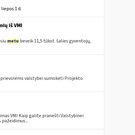
liepos 1 d.
nių iš VMI
usiu
metu
beveik 11,5 tūkst. šalies gyventojų,
s prievolėms valstybei sumokėti Projekto
mas VMI Kaip galite pranešti Valstybinei
 pažeidimus...