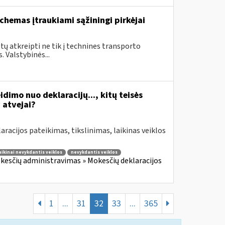
chemas įtraukiami sąžiningi pirkėjai
ų atkreipti ne tik į technines transporto
 Valstybinės...
idimo nuo deklaracijų..., kitų teisės
atvejai?
aracijos pateikimas, tikslinimas, laikinas veiklos
aikinai nevykdantis veiklos
nevykdantis veiklos
kesčių administravimas » Mokesčių deklaracijos
1
...
31
32
33
...
365