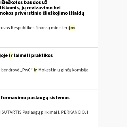
išieškotos baudos už
tiškomis, jų revizavimo bei
kos priverstinio išieškojimo išlaidų
tuvos Respublikos finansų ministeri
jos
joje
ir
laimėti praktikos
ijų bendrovė „PwC“
ir
Mokestinių ginčų komisija
nformavimo paslaugų sistemos
SUTARTIS Paslaugų pirkimai I. PERKANČIOJI