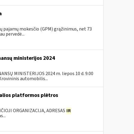
a
ojų pajamų mokesčio (GPM) grąžinimus, net 73
au pervedė...
nansų ministerijos 2024
SŲ MINISTERIJOS 2024 m. liepos 10 d. 9.00
ovininis automobilis...
ualios platformos plėtros
NČIOJI ORGANIZACIJA, ADRESAS
IR
...