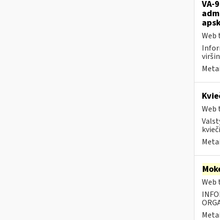
VA-9
admi
apsk
Web t
Infor
viršin
Metai
Kvie
Web t
Valst
kvieči
Metai
Moke
Web t
INFO
ORGA
Metai