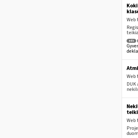
Kok
klas
Web t
Regis
teiki
eds
Gyven
dekla
Atmi
Web t
DUK a
nekil
Neki
teik
Web t
Proje
duom