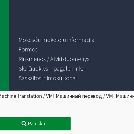
Mokesčių mokėtojų informacija
Formos
Rinkmenos / Atviri duomenys
Skaičiuoklės ir pagalbininkai
Sąskaitos ir įmokų kodai
Machine translation / VMI Машинный перевод / VMI Машин
Paieška