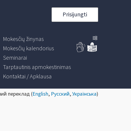
Prisijungti
Mokesčių žinynas
Mokesčių kalendorius
Seminarai
Tarptautinis apmokestinimas
Kontaktai / Apklausa
ний переклад (
English
,
Русский
,
Українська
)