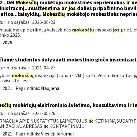
2 „Dėl
Mokesčių
mokėtojo mokestinės nepriemokos
ir
ne
nistracinį...nusižengimą
ar
jos
dalies pripažinimo bevil
aitos...taisyklių,
Mokesčių
mokėtojo mokestinės nepriemo
urinio sąrašas
2026-06-23
muojame apie priimtą Valstybinės
mokesčių
inspekci
jos
prie Lie
inko 2026...
:
2026
čiame studentus dalyvauti mokestinio ginčo inscenizaci
urinio sąrašas
2021-04-27
ybinė
mokesčių
inspekcija (toliau – VMI) kartu Verslo konsultac
a visus teisės...
:
2021
Pagrindinis:
Naujiena
sčių
mokėtojų elektroninio švietimo, konsultavimo
ir
i
urinio sąrašas
2021-05-26
RMACIJA APIE NUSTATYTUS LAIMĖTOJUS
IR
KETINIMĄ SUDARYTI 
NIZACIJA, ADRESAS
IR
KONTAKTINIAI...
:
2021
Pagrindinis:
Viešieji pirkimai