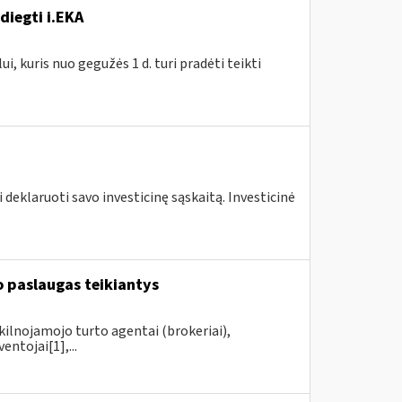
diegti i.EKA
, kuris nuo gegužės 1 d. turi pradėti teikti
 deklaruoti savo investicinę sąskaitą. Investicinė
 paslaugas teikiantys
kilnojamojo turto agentai (brokeriai),
ntojai[1],...