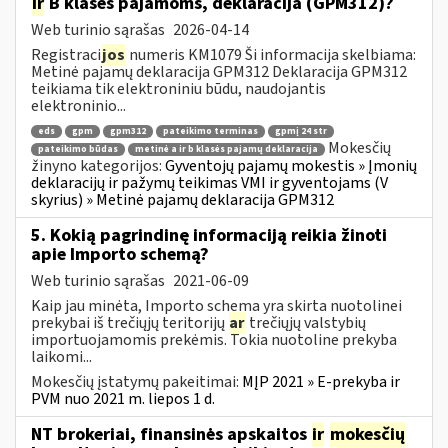
ir
B klasės pajamoms, deklaracija (GPM312)?
Web turinio sąrašas
2026-04-14
Registraci
jos
numeris KM1079 Ši informacija skelbiama:
Metinė pajamų deklaracija GPM312 Deklaracija GPM312
teikiama tik elektroniniu būdu, naudojantis
elektroninio...
eds
gpm
gpm312
pateikimo terminas
gpmį 24 str
Mokesčių
pateikimo būdas
metinė a ir b klasės pajamų deklaracija
žinyno kategorijos:
Gyventojų pajamų mokestis » Įmonių
deklaracijų ir pažymų teikimas VMI ir gyventojams (V
skyrius) » Metinė pajamų deklaracija GPM312
5. Kokią pagrindinę informaciją reikia žinoti
apie Importo schemą?
Web turinio sąrašas
2021-06-09
Kaip jau minėta, Importo schema yra skirta nuotolinei
prekybai iš trečiųjų teritorijų
ar
trečiųjų valstybių
importuojamomis prekėmis. Tokia nuotoline prekyba
laikomi...
Mokesčių įstatymų pakeitimai:
MĮP 2021 » E-prekyba ir
PVM nuo 2021 m. liepos 1 d.
NT brokeriai, finansinės apskaitos
ir
mokesčių