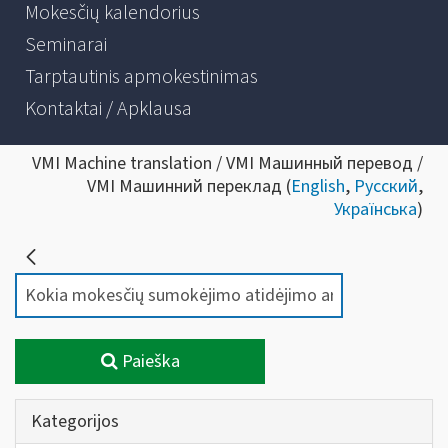
Mokesčių kalendorius
Seminarai
Tarptautinis apmokestinimas
Kontaktai / Apklausa
VMI Machine translation / VMI Машинный перевод /
VMI Машинний переклад (
English
,
Русский
,
Українська
)
Paieška
Kategorijos