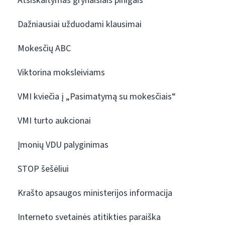
Atsiskaitymas grynaisiais pinigais
Dažniausiai užduodami klausimai
Mokesčių ABC
Viktorina moksleiviams
VMI kviečia į „Pasimatymą su mokesčiais“
VMI turto aukcionai
Įmonių VDU palyginimas
STOP šešėliui
Krašto apsaugos ministerijos informacija
Interneto svetainės atitikties paraiška