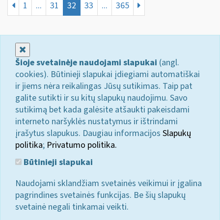
1
...
31
32
33
...
365
Uždaryti
Šioje svetainėje naudojami slapukai
(angl.
cookies). Būtinieji slapukai įdiegiami automatiškai
ir jiems nėra reikalingas Jūsų sutikimas. Taip pat
galite sutikti ir su kitų slapukų naudojimu. Savo
sutikimą bet kada galėsite atšaukti pakeisdami
interneto naršyklės nustatymus ir ištrindami
įrašytus slapukus. Daugiau informacijos
Slapukų
politika
;
Privatumo politika.
Būtinieji slapukai
Naudojami sklandžiam svetainės veikimui ir įgalina
pagrindines svetainės funkcijas. Be šių slapukų
svetainė negali tinkamai veikti.