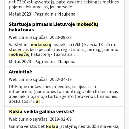
net 73 tūkst. gyventojų, pateikusiems teisingas metines
pajamų deklaracijas, jau pervedė...
Metai:
2023
Pagrindinis:
Naujiena
Startuoja pirmasis Lietuvoje
mokesčių
hakatonas
Web turinio sąrašas
2023-09-28
Valstybinė
mokesčių
inspekcija (VMI) kviečia 18 -25 m.
studentus bei specialistus registruotis į pirmąjį jaunimo
mokesčių
hakatoną - Taxmania...
Metai:
2023
Pagrindinis:
Naujiena
Atmintinė
Web turinio sąrašas
2022-04-19
DUK apie mokestines prievoles, susijusias su
influencerių (nuomonės formuotojų) veikla Pranešimas
apie nekilnojamojo turto agento (brokerio), finansinės
apskaitos ir /
ar
...
Kokia
veikla galima verstis?
Web turinio sąrašas
2019-02-09
Galima verstis bet
kokia
įstatymų nedraudžiama veikla,