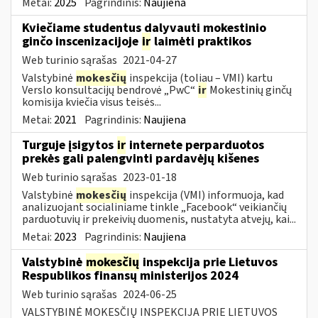
Metai:
2025
Pagrindinis:
Naujiena
Kviečiame studentus dalyvauti mokestinio
ginčo inscenizacijoje
ir
laimėti praktikos
Web turinio sąrašas
2021-04-27
Valstybinė
mokesčių
inspekcija (toliau – VMI) kartu
Verslo konsultacijų bendrovė „PwC“
ir
Mokestinių ginčų
komisija kviečia visus teisės...
Metai:
2021
Pagrindinis:
Naujiena
Turguje įsigytos
ir
internete perparduotos
prekės gali palengvinti pardavėjų kišenes
Web turinio sąrašas
2023-01-18
Valstybinė
mokesčių
inspekcija (VMI) informuoja, kad
analizuojant socialiniame tinkle „Facebook“ veikiančių
parduotuvių ir prekeivių duomenis, nustatyta atvejų, kai...
Metai:
2023
Pagrindinis:
Naujiena
Valstybinė
mokesčių
inspekcija prie Lietuvos
Respublikos finansų ministerijos 2024
Web turinio sąrašas
2024-06-25
VALSTYBINĖ MOKESČIŲ INSPEKCIJA PRIE LIETUVOS