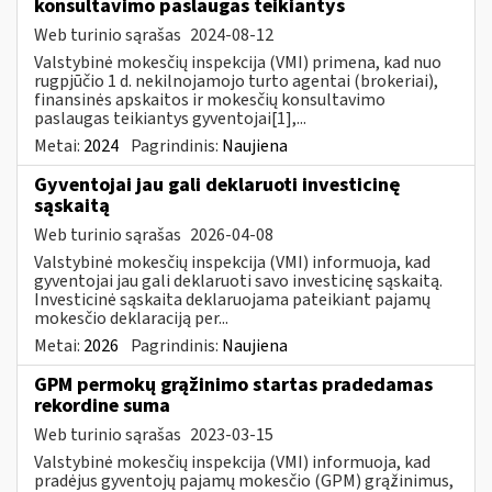
konsultavimo paslaugas teikiantys
Web turinio sąrašas
2024-08-12
Valstybinė mokesčių inspekcija (VMI) primena, kad nuo
rugpjūčio 1 d. nekilnojamojo turto agentai (brokeriai),
finansinės apskaitos ir mokesčių konsultavimo
paslaugas teikiantys gyventojai[1],...
Metai:
2024
Pagrindinis:
Naujiena
Gyventojai jau gali deklaruoti investicinę
sąskaitą
Web turinio sąrašas
2026-04-08
Valstybinė mokesčių inspekcija (VMI) informuoja, kad
gyventojai jau gali deklaruoti savo investicinę sąskaitą.
Investicinė sąskaita deklaruojama pateikiant pajamų
mokesčio deklaraciją per...
Metai:
2026
Pagrindinis:
Naujiena
GPM permokų grąžinimo startas pradedamas
rekordine suma
Web turinio sąrašas
2023-03-15
Valstybinė mokesčių inspekcija (VMI) informuoja, kad
pradėjus gyventojų pajamų mokesčio (GPM) grąžinimus,