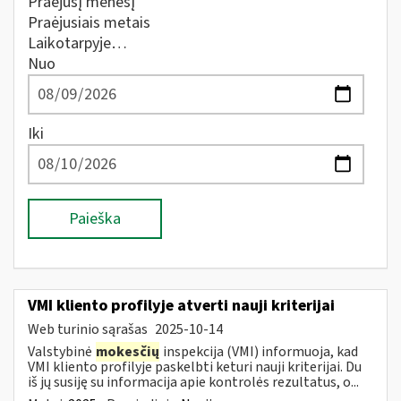
Praėjusį mėnesį
Praėjusiais metais
Laikotarpyje…
Nuo
Iki
Paieška
VMI kliento profilyje atverti nauji kriterijai
Web turinio sąrašas
2025-10-14
Valstybinė
mokesčių
inspekcija (VMI) informuoja, kad
VMI kliento profilyje paskelbti keturi nauji kriterijai. Du
iš jų susiję su informacija apie kontrolės rezultatus, o...