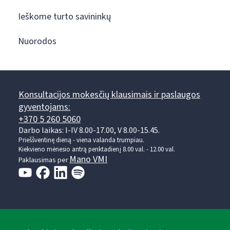
Ieškome turto savininkų
Nuorodos
Konsultacijos mokesčių klausimais ir paslaugos
gyventojams:
+370 5 260 5060
Darbo laikas: I-IV 8.00-17.00, V 8.00-15.45.
Prieššventinę dieną - viena valanda trumpiau.
Kiekvieno mėnesio antrą penktadienį 8.00 val. - 12.00 val.
Mano VMI
Paklausimas per