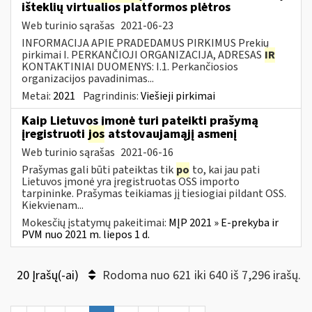
išteklių virtualios platformos plėtros
Web turinio sąrašas
2021-06-23
INFORMACIJA APIE PRADEDAMUS PIRKIMUS Prekių
pirkimai I. PERKANČIOJI ORGANIZACIJA, ADRESAS
IR
KONTAKTINIAI DUOMENYS: I.1. Perkančiosios
organizacijos pavadinimas...
Metai:
2021
Pagrindinis:
Viešieji pirkimai
Kaip Lietuvos įmonė turi pateikti prašymą
įregistruoti
jos
atstovaujamąjį asmenį
Web turinio sąrašas
2021-06-16
Prašymas gali būti pateiktas tik
po
to, kai jau pati
Lietuvos įmonė yra įregistruotas OSS importo
tarpininke. Prašymas teikiamas jį tiesiogiai pildant OSS.
Kiekvienam...
Mokesčių įstatymų pakeitimai:
MĮP 2021 » E-prekyba ir
PVM nuo 2021 m. liepos 1 d.
20 Įrašų(-ai)
Rodoma nuo 621 iki 640 iš 7,296 irašų.