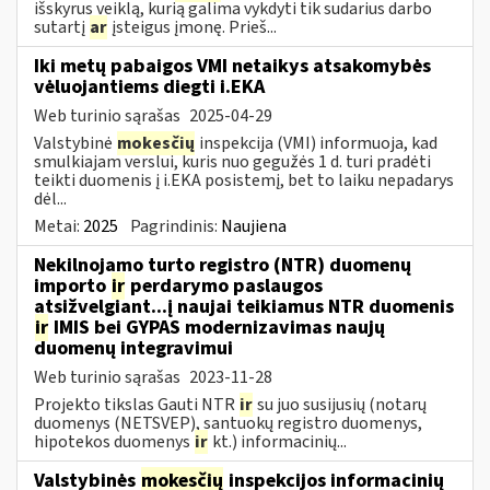
išskyrus veiklą, kurią galima vykdyti tik sudarius darbo
sutartį
ar
įsteigus įmonę. Prieš...
Iki metų pabaigos VMI netaikys atsakomybės
vėluojantiems diegti i.EKA
Web turinio sąrašas
2025-04-29
Valstybinė
mokesčių
inspekcija (VMI) informuoja, kad
smulkiajam verslui, kuris nuo gegužės 1 d. turi pradėti
teikti duomenis į i.EKA posistemį, bet to laiku nepadarys
dėl...
Metai:
2025
Pagrindinis:
Naujiena
Nekilnojamo turto registro (NTR) duomenų
importo
ir
perdarymo paslaugos
atsižvelgiant...į naujai teikiamus NTR duomenis
ir
IMIS bei GYPAS modernizavimas naujų
duomenų integravimui
Web turinio sąrašas
2023-11-28
Projekto tikslas Gauti NTR
ir
su juo susijusių (notarų
duomenys (NETSVEP), santuokų registro duomenys,
hipotekos duomenys
ir
kt.) informacinių...
Valstybinės
mokesčių
inspekcijos informacinių