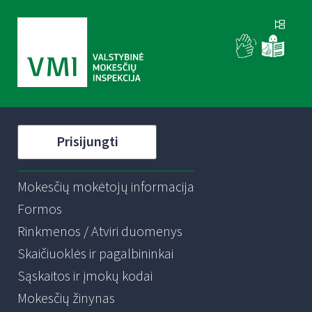
Prisijungti
Mokesčių mokėtojų informacija
Formos
Rinkmenos / Atviri duomenys
Skaičiuoklės ir pagalbininkai
Sąskaitos ir įmokų kodai
Mokesčių žinynas