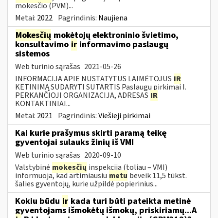
mokesčio (PVM)...
Metai:
2022
Pagrindinis:
Naujiena
Mokesčių
mokėtojų elektroninio švietimo,
konsultavimo
ir
informavimo paslaugų
sistemos
Web turinio sąrašas
2021-05-26
INFORMACIJA APIE NUSTATYTUS LAIMĖTOJUS
IR
KETINIMĄ SUDARYTI SUTARTIS Paslaugų pirkimai I.
PERKANČIOJI ORGANIZACIJA, ADRESAS
IR
KONTAKTINIAI...
Metai:
2021
Pagrindinis:
Viešieji pirkimai
Kai kurie prašymus skirti paramą teikę
gyventojai sulauks žinių iš VMI
Web turinio sąrašas
2020-09-10
Valstybinė
mokesčių
inspekcija (toliau – VMI)
informuoja, kad artimiausiu
metu
beveik 11,5 tūkst.
šalies gyventojų, kurie užpildė popierinius...
Kokiu būdu
ir
kada turi būti pateikta metinė
gyventojams išmokėtų išmokų, priskiriamų...A