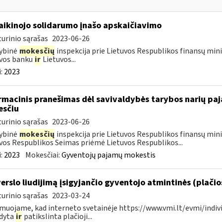
laikinojo solidarumo įnašo apskaičiavimo
urinio sąrašas
2023-06-26
ybinė
mokesčių
inspekcija prie Lietuvos Respublikos finansų minis
uvos banku
ir
Lietuvos...
:
2023
rmacinis pranešimas dėl savivaldybės tarybos narių p
sčiu
urinio sąrašas
2023-06-26
ybinė
mokesčių
inspekcija prie Lietuvos Respublikos finansų minis
vos Respublikos Seimas priėmė Lietuvos Respublikos...
:
2023
Mokesčiai:
Gyventojų pajamų mokestis
verslo liudijimą įsigyjančio gyventojo atmintinės (plači
urinio sąrašas
2023-03-24
muojame, kad interneto svetainėje https://www.vmi.lt/evmi/indivi
ldyta
ir
patikslinta plačioji...