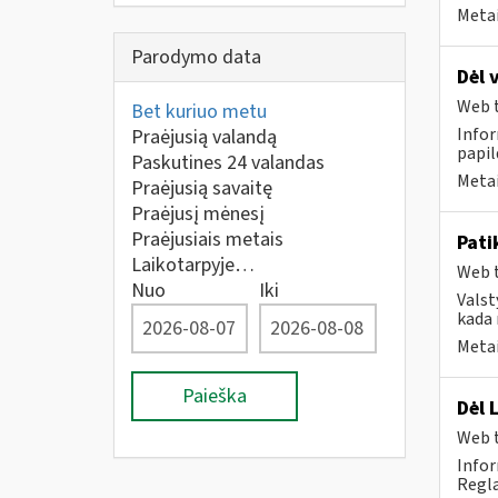
Metai
Parodymo data
Dėl 
Web t
Bet kuriuo metu
Infor
Praėjusią valandą
papi
Paskutines 24 valandas
Metai
Praėjusią savaitę
Praėjusį mėnesį
Praėjusiais metais
Pati
Laikotarpyje…
Web t
Nuo
Iki
Valst
kada 
Metai
Paieška
Dėl 
Web t
Infor
Regla