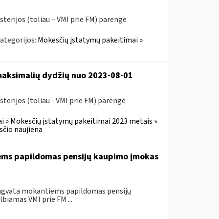
sterijos (toliau – VMI prie FM) parengė
ategorijos:
Mokesčių įstatymų pakeitimai »
 maksimalių dydžių nuo 2023-08-01
terijos (toliau - VMI prie FM) parengė
i » Mokesčių įstatymų pakeitimai 2023 metais »
čio naujiena
iems papildomas pensijų kaupimo įmokas
engvata mokantiems papildomas pensijų
biamas VMI prie FM ...