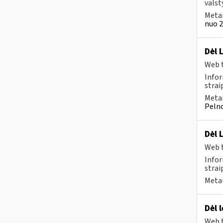
valst
Metai
nuo 2
Dėl 
Web t
Infor
strai
Metai
Pelno
Dėl 
Web t
Infor
strai
Metai
Dėl 
Web t