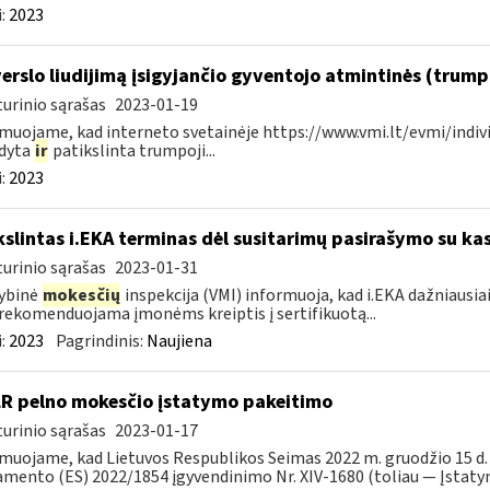
:
2023
verslo liudijimą įsigyjančio gyventojo atmintinės (trum
urinio sąrašas
2023-01-19
muojame, kad interneto svetainėje https://www.vmi.lt/evmi/indivi
ldyta
ir
patikslinta trumpoji...
:
2023
kslintas i.EKA terminas dėl susitarimų pasirašymo su kas
urinio sąrašas
2023-01-31
ybinė
mokesčių
inspekcija (VMI) informuoja, kad i.EKA dažniausia
rekomenduojama įmonėms kreiptis į sertifikuotą...
:
2023
Pagrindinis:
Naujiena
LR pelno mokesčio įstatymo pakeitimo
urinio sąrašas
2023-01-17
muojame, kad Lietuvos Respublikos Seimas 2022 m. gruodžio 15 d.
mento (ES) 2022/1854 įgyvendinimo Nr. XIV-1680 (toliau — Įstatyma