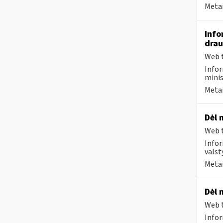
Metai
Info
drau
Web t
Infor
minis
Metai
Dėl 
Web t
Infor
valst
Metai
Dėl 
Web t
Infor