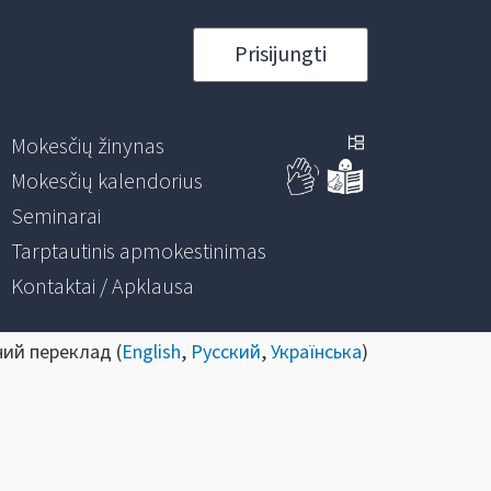
Prisijungti
Mokesčių žinynas
Mokesčių kalendorius
Seminarai
Tarptautinis apmokestinimas
Kontaktai / Apklausa
ний переклад (
English
,
Русский
,
Українська
)