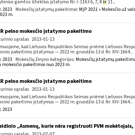
ybinius gamtos išteklius įstatymo Nr. I-1163 6, 7, 8
ir
11...
:
2023
Mokesčių įstatymų pakeitimai:
MĮP 2021 » Mokesčio už val
023 m.
LR pelno mokesčio įstatymo pakeitimo
urinio sąrašas
2023-01-13
muojame, kad Lietuvos Respublikos Seimas priėmė Lietuvos Respu
psnio pakeitimo įstatymus — 2022 m. gruodžio 13 d. Nr. XIV-1664...
:
2023
Mokesčių žinyno kategorijos:
Mokesčių įstatymų pakeitima
 mokesčio pakeitimai nuo 2023 m.
LR pelno mokesčio įstatymo pakeitimo
urinio sąrašas
2023-01-13
muojame, kad Lietuvos Respublikos Seimas priėmė Lietuvos Respu
psnio pakeitimo įstatymus — 2022 m. gruodžio 13 d. Nr. XIV-1664...
:
2023
leidinio „Asmenų, kurie nėra registruoti PVM mokėtojais,
urinio sąrašas
2023-07-07