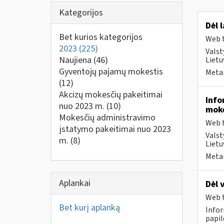
Kategorijos
Dėl 
Bet kurios kategorijos
Web t
2023
(225)
Valst
Naujiena
(46)
Liet
Gyventojų pajamų mokestis
Metai
(12)
Akcizų mokesčių pakeitimai
Info
nuo 2023 m.
(10)
moke
Mokesčių administravimo
Web t
įstatymo pakeitimai nuo 2023
Valst
m.
(8)
Lietu
Metai
Aplankai
Dėl 
Web t
Bet kurį aplanką
Infor
papi