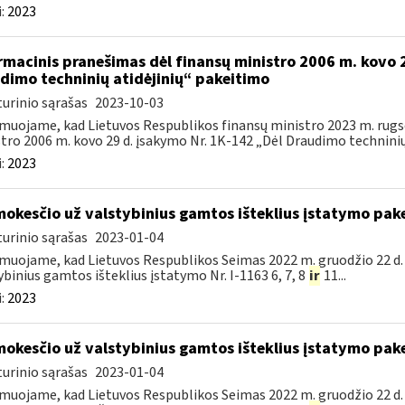
:
2023
rmacinis pranešimas dėl finansų ministro 2006 m. kovo 
dimo techninių atidėjinių“ pakeitimo
urinio sąrašas
2023-10-03
muojame, kad Lietuvos Respublikos finansų ministro 2023 m. rugsė
tro 2006 m. kovo 29 d. įsakymo Nr. 1K-142 „Dėl Draudimo techninių a
:
2023
mokesčio už valstybinius gamtos išteklius įstatymo pak
urinio sąrašas
2023-01-04
muojame, kad Lietuvos Respublikos Seimas 2022 m. gruodžio 22 d.
ybinius gamtos išteklius įstatymo Nr. I-1163 6, 7, 8
ir
11...
:
2023
mokesčio už valstybinius gamtos išteklius įstatymo pak
urinio sąrašas
2023-01-04
muojame, kad Lietuvos Respublikos Seimas 2022 m. gruodžio 22 d.