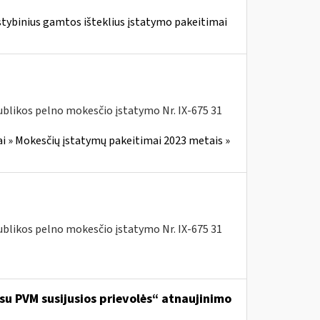
stybinius gamtos išteklius įstatymo pakeitimai
blikos pelno mokesčio įstatymo Nr. IX-675 31
i » Mokesčių įstatymų pakeitimai 2023 metais »
blikos pelno mokesčio įstatymo Nr. IX-675 31
 su PVM susijusios prievolės“ atnaujinimo