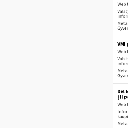
Web t
Valst
infor
Metai
Gyven
VMI 
Web t
Valst
infor
Metai
Gyven
Dėl 
į II
Web t
Infor
kaupi
Metai