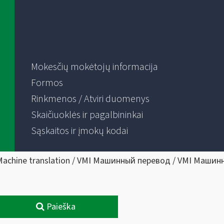
Mokesčių mokėtojų informacija
Formos
Rinkmenos / Atviri duomenys
Skaičiuoklės ir pagalbininkai
Sąskaitos ir įmokų kodai
Machine translation / VMI Машинный перевод / VMI Машин
Paieška