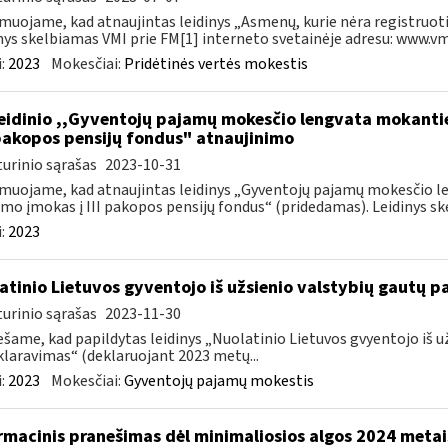
muojame, kad atnaujintas leidinys „Asmenų, kurie nėra registruoti
nys skelbiamas VMI prie FM[1] interneto svetainėje adresu: www.vmi.
:
2023
Mokesčiai:
Pridėtinės vertės mokestis
leidinio ,,Gyventojų pajamų mokesčio lengvata mokant
I pakopos pensijų fondus" atnaujinimo
urinio sąrašas
2023-10-31
muojame, kad atnaujintas leidinys „Gyventojų pajamų mokesčio 
mo įmokas į III pakopos pensijų fondus“ (pridedamas). Leidinys ske
:
2023
atinio Lietuvos gyventojo iš užsienio valstybių gautų
urinio sąrašas
2023-11-30
šame, kad papildytas leidinys „Nuolatinio Lietuvos gvyentojo iš
laravimas“ (deklaruojant 2023 metų...
:
2023
Mokesčiai:
Gyventojų pajamų mokestis
rmacinis pranešimas dėl minimaliosios algos 2024 metai