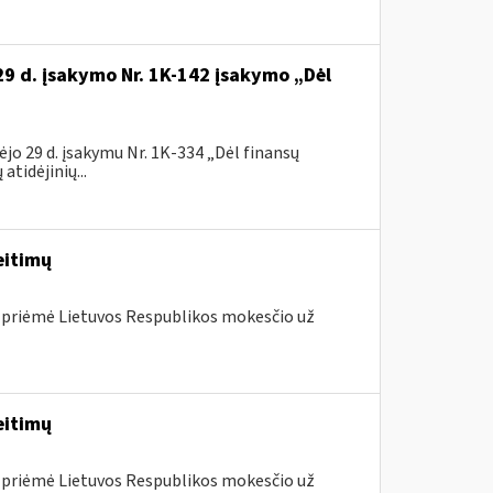
29 d. įsakymo Nr. 1K-142 įsakymo „Dėl
jo 29 d. įsakymu Nr. 1K-334 „Dėl finansų
tidėjinių...
eitimų
 priėmė Lietuvos Respublikos mokesčio už
eitimų
 priėmė Lietuvos Respublikos mokesčio už