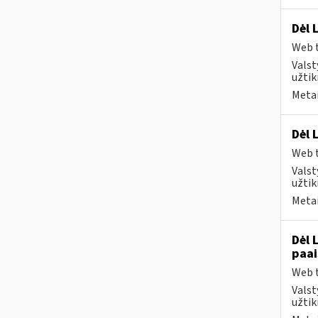
Dėl 
Web t
Valst
užtik
Metai
Dėl 
Web t
Valst
užtik
Metai
Dėl 
paai
Web t
Valst
užtik