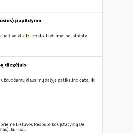
posios) papildymo
duali-veikla-
ir
-verslo-liudijimai patalpinta
ų diegėjais
i užduodamų klausimų dalyje patikslino datą, iki
 priėmė Lietuvos Respublikos įstatymą Dėl
s), kuriuo...