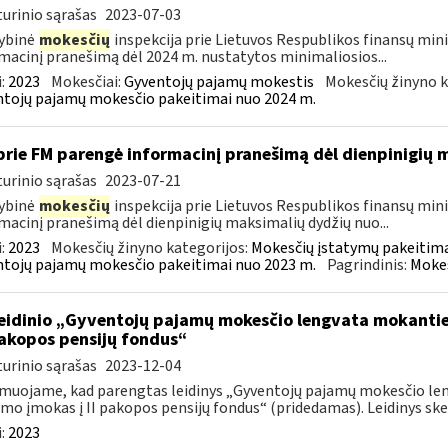
urinio sąrašas
2023-07-03
ybinė
mokesčių
inspekcija prie Lietuvos Respublikos finansų mini
macinį pranešimą dėl 2024 m. nustatytos minimaliosios...
:
2023
Mokesčiai:
Gyventojų pajamų mokestis
Mokesčių žinyno k
tojų pajamų mokesčio pakeitimai nuo 2024 m.
prie FM parengė informacinį pranešimą dėl dienpinigių
urinio sąrašas
2023-07-21
ybinė
mokesčių
inspekcija prie Lietuvos Respublikos finansų minis
macinį pranešimą dėl dienpinigių maksimalių dydžių nuo...
:
2023
Mokesčių žinyno kategorijos:
Mokesčių įstatymų pakeitima
tojų pajamų mokesčio pakeitimai nuo 2023 m.
Pagrindinis:
Mokes
leidinio „Gyventojų pajamų mokesčio lengvata mokant
 pakopos pensijų fondus“
urinio sąrašas
2023-12-04
muojame, kad parengtas leidinys „Gyventojų pajamų mokesčio l
mo įmokas į II pakopos pensijų fondus“ (pridedamas). Leidinys skel
:
2023