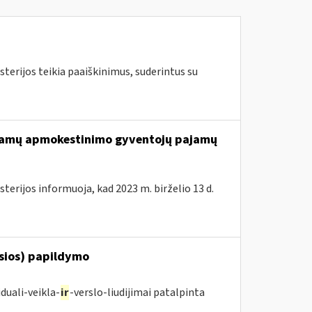
terijos teikia paaiškinimus, suderintus su
ajamų apmokestinimo gyventojų pajamų
terijos informuoja, kad 2023 m. birželio 13 d.
osios) papildymo
duali-veikla-
ir
-verslo-liudijimai patalpinta