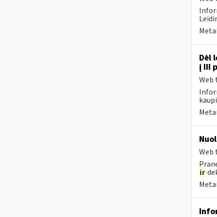
Infor
Leidi
Metai
Dėl 
į II
Web t
Infor
kaupi
Metai
Nuol
Web t
Prane
ir
dek
Metai
Info