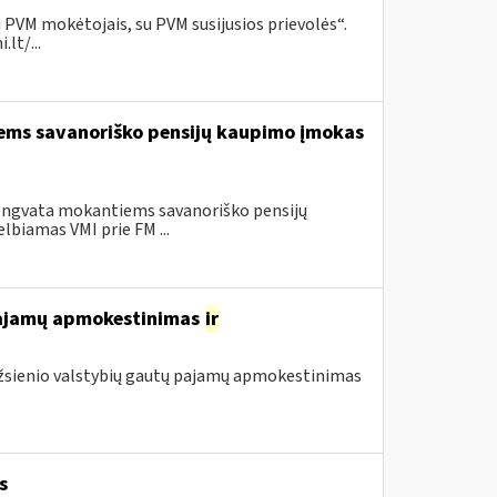
 PVM mokėtojais, su PVM susijusios prievolės“.
lt/...
iems savanoriško pensijų kaupimo įmokas
lengvata mokantiems savanoriško pensijų
lbiamas VMI prie FM ...
 pajamų apmokestinimas
ir
 užsienio valstybių gautų pajamų apmokestinimas
s