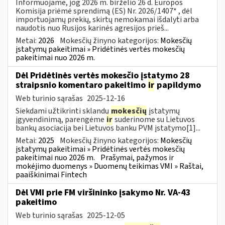
Informuojame, jog 2026 m. birželio 26 d. Europos
Komisija priėmė sprendimą (ES) Nr. 2026/1407* , dėl
importuojamų prekių, skirtų nemokamai išdalyti arba
naudotis nuo Rusijos karinės agresijos prieš...
Metai:
2026
Mokesčių žinyno kategorijos:
Mokesčių
įstatymų pakeitimai » Pridėtinės vertės mokesčių
pakeitimai nuo 2026 m.
Dėl Pridėtinės vertės mokesčio įstatymo 28
straipsnio komentaro pakeitimo
ir
papildymo
Web turinio sąrašas
2025-12-16
Siekdami užtikrinti sklandų
mokesčių
įstatymų
įgyvendinimą, parengėme
ir
suderinome su Lietuvos
bankų asociacija bei Lietuvos banku PVM įstatymo[1]...
Metai:
2025
Mokesčių žinyno kategorijos:
Mokesčių
įstatymų pakeitimai » Pridėtinės vertės mokesčių
pakeitimai nuo 2026 m.
Prašymai, pažymos ir
mokėjimo duomenys » Duomenų teikimas VMI » Raštai,
paaiškinimai Fintech
Dėl VMI prie FM viršininko įsakymo Nr. VA-43
pakeitimo
Web turinio sąrašas
2025-12-05