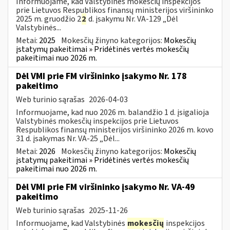
Informuojame, kad Valstybinės mokesčių inspekcijos
prie Lietuvos Respublikos finansų ministerijos viršininko
2025 m. gruodžio 2
2
d. įsakymu Nr. VA-129 „Dėl
Valstybinės...
Metai:
2025
Mokesčių žinyno kategorijos:
Mokesčių
įstatymų pakeitimai » Pridėtinės vertės mokesčių
pakeitimai nuo 2026 m.
Dėl VMI prie FM viršininko įsakymo Nr. 178
pakeitimo
Web turinio sąrašas
2026-04-03
Informuojame, kad nuo 2026 m. balandžio 1 d. įsigalioja
Valstybinės mokesčių inspekcijos prie Lietuvos
Respublikos finansų ministerijos viršininko 2026 m. kovo
31 d. įsakymas Nr. VA-25 „Dėl...
Metai:
2026
Mokesčių žinyno kategorijos:
Mokesčių
įstatymų pakeitimai » Pridėtinės vertės mokesčių
pakeitimai nuo 2026 m.
Dėl VMI prie FM viršininko įsakymo Nr. VA-49
pakeitimo
Web turinio sąrašas
2025-11-26
Informuojame, kad Valstybinės
mokesčių
inspekcijos