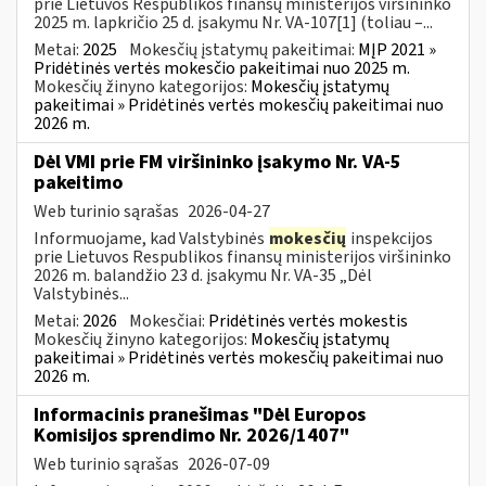
prie Lietuvos Respublikos finansų ministerijos viršininko
2025 m. lapkričio 25 d. įsakymu Nr. VA-107[1] (toliau –...
Metai:
2025
Mokesčių įstatymų pakeitimai:
MĮP 2021 »
Pridėtinės vertės mokesčio pakeitimai nuo 2025 m.
Mokesčių žinyno kategorijos:
Mokesčių įstatymų
pakeitimai » Pridėtinės vertės mokesčių pakeitimai nuo
2026 m.
Dėl VMI prie FM viršininko įsakymo Nr. VA-5
pakeitimo
Web turinio sąrašas
2026-04-27
Informuojame, kad Valstybinės
mokesčių
inspekcijos
prie Lietuvos Respublikos finansų ministerijos viršininko
2026 m. balandžio 23 d. įsakymu Nr. VA-35 „Dėl
Valstybinės...
Metai:
2026
Mokesčiai:
Pridėtinės vertės mokestis
Mokesčių žinyno kategorijos:
Mokesčių įstatymų
pakeitimai » Pridėtinės vertės mokesčių pakeitimai nuo
2026 m.
Informacinis pranešimas "Dėl Europos
Komisijos sprendimo Nr. 2026/1407"
Web turinio sąrašas
2026-07-09