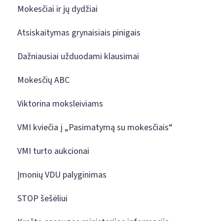
Mokesčiai ir jų dydžiai
Atsiskaitymas grynaisiais pinigais
Dažniausiai užduodami klausimai
Mokesčių ABC
Viktorina moksleiviams
VMI kviečia į „Pasimatymą su mokesčiais“
VMI turto aukcionai
Įmonių VDU palyginimas
STOP šešėliui