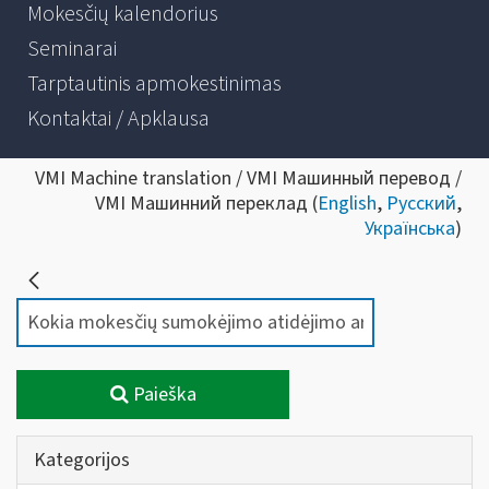
Mokesčių kalendorius
Seminarai
Tarptautinis apmokestinimas
Kontaktai / Apklausa
VMI Machine translation / VMI Машинный перевод /
VMI Машинний переклад (
English
,
Русский
,
Українська
)
Paieška
Kategorijos