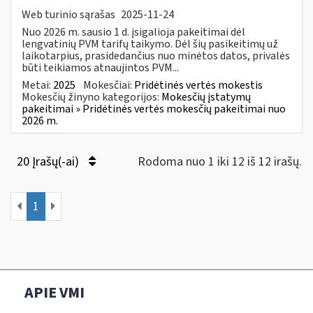
Web turinio sąrašas
2025-11-24
Nuo 2026 m. sausio 1 d. įsigalioja pakeitimai dėl
lengvatinių PVM tarifų taikymo. Dėl šių pasikeitimų už
laikotarpius, prasidedančius nuo minėtos datos, privalės
būti teikiamos atnaujintos PVM...
Metai:
2025
Mokesčiai:
Pridėtinės vertės mokestis
Mokesčių žinyno kategorijos:
Mokesčių įstatymų
pakeitimai » Pridėtinės vertės mokesčių pakeitimai nuo
2026 m.
20 Įrašų(-ai)
Rodoma nuo 1 iki 12 iš 12 irašų.
1
APIE VMI