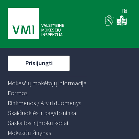
Prisijungti
Mokesčių mokėtojų informacija
Formos
Rinkmenos / Atviri duomenys
Skaičiuoklės ir pagalbininkai
Sąskaitos ir įmokų kodai
Mokesčių žinynas