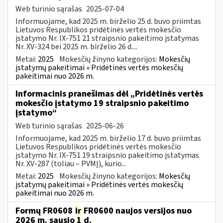
Web turinio sąrašas
2025-07-04
Informuojame, kad 2025 m. birželio 25 d. buvo priimtas
Lietuvos Respublikos pridėtinės vertės mokesčio
įstatymo Nr. IX-751 21 straipsnio pakeitimo įstatymas
Nr. XV-324 bei 2025 m. birželio 26 d....
Metai:
2025
Mokesčių žinyno kategorijos:
Mokesčių
įstatymų pakeitimai » Pridėtinės vertės mokesčių
pakeitimai nuo 2026 m.
Informacinis pranešimas dėl „Pridėtinės vertės
mokesčio įstatymo 19 straipsnio pakeitimo
įstatymo“
Web turinio sąrašas
2025-06-26
Informuojame, kad 2025 m. birželio 17 d. buvo priimtas
Lietuvos Respublikos pridėtinės vertės mokesčio
įstatymo Nr. IX-751 19 straipsnio pakeitimo įstatymas
Nr. XV-287 (toliau – PVMĮ), kurio...
Metai:
2025
Mokesčių žinyno kategorijos:
Mokesčių
įstatymų pakeitimai » Pridėtinės vertės mokesčių
pakeitimai nuo 2026 m.
Formų FR0608
ir
FR0600 naujos versijos nuo
2026 m. sausio 1 d.