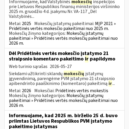
Informuojame, kad Valstybinės
mokesčių
inspekcijos
prie Lietuvos Respublikos finansų ministerijos viršininko
2025 m. gruodžio 4 d. įsakymu Nr. VA-117 „Dėl
Valstybinės...
Metai:
2025
Mokesčių įstatymų pakeitimai:
MĮP 2021 »
Pridėtinės vertės mokesčio pakeitimai nuo 2025 m.
Mokesčių žinyno kategorijos:
Mokesčių įstatymų
pakeitimai » Pridėtinės vertės mokesčių pakeitimai nuo
2026 m.
Dėl Pridėtinės vertės mokesčio įstatymo 21
straipsnio komentaro pakeitimo
ir
papildymo
Web turinio sąrašas
2026-05-27
Siekdami užtikrinti sklandų
mokesčių
įstatymų
įgyvendinimą, parengėme PVM įstatymo 21 straipsnio
apibendrinto paaiškinimo (komentaro) pakeitimą
ir
...
Metai:
2026
Mokesčiai:
Pridėtinės vertės mokestis
Mokesčių žinyno kategorijos:
Mokesčių įstatymų
pakeitimai » Pridėtinės vertės mokesčių pakeitimai nuo
2026 m.
Informuojame, kad 2025 m. birželio 25 d. buvo
priimtas Lietuvos Respublikos PVM įstatymo
pakeitimo įstatymas