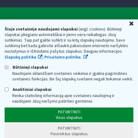
Valstybinė mokesčių inspekcija prie Lietuvos
U
Respublikos finansų ministerijos
Šioje svetainėje naudojami slapukai
(angl. cookies). Būtinieji
slapukai įdiegiami automatiškai ir jiems nėra reikalingas Jūsų
Biudžetinė įstaiga. Juridinio asmens kodas — 188659752,
sutikimas. Taip pat galite sutikti ir su kitų slapukų naudojimu. Savo
adresas: Vasario 16-osios g. 14, 01107 Vilnius, Lietuva, el.paštas:
sutikimą bet kada galėsite atšaukti pakeisdami interneto naršyklės
vmi@vmi.lt
, E. pristatymo dėžutės adresas 188659752
nustatymus ir ištrindami įrašytus slapukus. Daugiau informacijos
Duomenys apie Valstybinę mokesčių inspekciją prie Lietuvos
Slapukų politika
;
Privatumo politika.
Respublikos finansų ministerijos kaupiami ir saugomi Juridinių
asmenų registre
Būtinieji slapukai
Naudojami sklandžiam svetainės veikimui ir įgalina pagrindines
svetainės funkcijas. Be šių slapukų svetainė negali tinkamai veikti.
Analitiniai slapukai
Renka statistinę informaciją apie svetainės naudojimą ir
naudojami Jūsų naršymo patirties gerinimui.
PATVIRTINTI
Visus slapukus
PATVIRTINTI
Pasirinktus slapukus