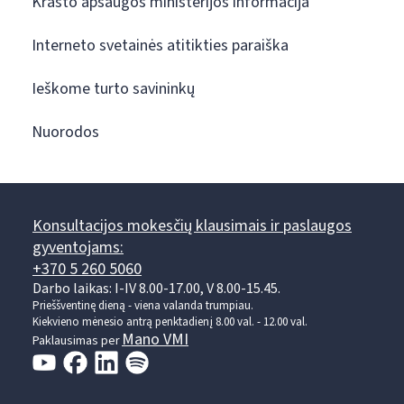
Krašto apsaugos ministerijos informacija
Interneto svetainės atitikties paraiška
Ieškome turto savininkų
Nuorodos
Konsultacijos mokesčių klausimais ir paslaugos
gyventojams:
+370 5 260 5060
Darbo laikas: I-IV 8.00-17.00, V 8.00-15.45.
Prieššventinę dieną - viena valanda trumpiau.
Kiekvieno mėnesio antrą penktadienį 8.00 val. - 12.00 val.
Mano VMI
Paklausimas per