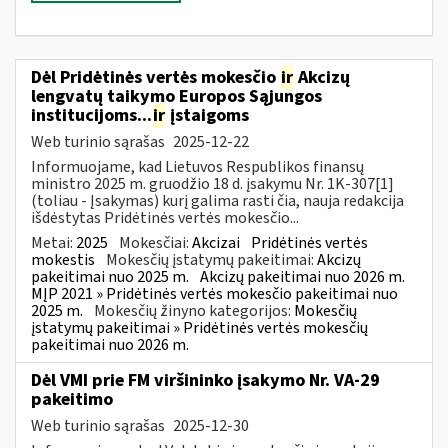
Dėl Pridėtinės vertės mokesčio
ir
Akcizų
lengvatų taikymo Europos Sąjungos
institucijoms...
ir
įstaigoms
Web turinio sąrašas
2025-12-22
Informuojame, kad Lietuvos Respublikos finansų
ministro 2025 m. gruodžio 18 d. įsakymu Nr. 1K-307[1]
(toliau - Įsakymas) kurį galima rasti čia, nauja redakcija
išdėstytas Pridėtinės vertės mokesčio...
Metai:
2025
Mokesčiai:
Akcizai
Pridėtinės vertės
mokestis
Mokesčių įstatymų pakeitimai:
Akcizų
pakeitimai nuo 2025 m.
Akcizų pakeitimai nuo 2026 m.
MĮP 2021 » Pridėtinės vertės mokesčio pakeitimai nuo
2025 m.
Mokesčių žinyno kategorijos:
Mokesčių
įstatymų pakeitimai » Pridėtinės vertės mokesčių
pakeitimai nuo 2026 m.
Dėl VMI prie FM viršininko įsakymo Nr. VA-29
pakeitimo
Web turinio sąrašas
2025-12-30