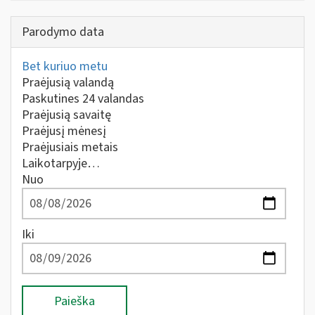
Parodymo data
Bet kuriuo metu
Praėjusią valandą
Paskutines 24 valandas
Praėjusią savaitę
Praėjusį mėnesį
Praėjusiais metais
Laikotarpyje…
Nuo
Iki
Paieška