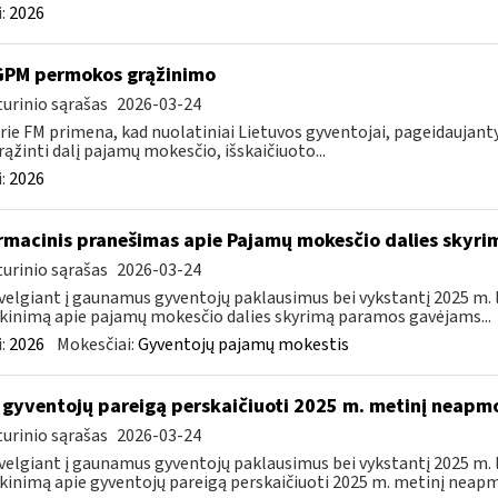
:
2026
GPM permokos grąžinimo
urinio sąrašas
2026-03-24
rie FM primena, kad nuolatiniai Lietuvos gyventojai, pageidauja
rąžinti dalį pajamų mokesčio, išskaičiuoto...
:
2026
rmacinis pranešimas apie Pajamų mokesčio dalies sky
urinio sąrašas
2026-03-24
velgiant į gaunamus gyventojų paklausimus bei vykstantį 2025 m.
kinimą apie pajamų mokesčio dalies skyrimą paramos gavėjams...
:
2026
Mokesčiai:
Gyventojų pajamų mokestis
 gyventojų pareigą perskaičiuoti 2025 m. metinį neap
urinio sąrašas
2026-03-24
velgiant į gaunamus gyventojų paklausimus bei vykstantį 2025 m.
kinimą apie gyventojų pareigą perskaičiuoti 2025 m. metinį neapm