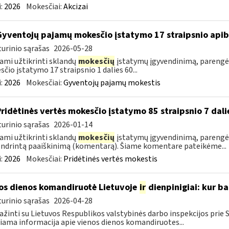
:
2026
Mokesčiai:
Akcizai
Gyventojų pajamų mokesčio įstatymo 17 straipsnio api
urinio sąrašas
2026-05-28
ami užtikrinti sklandų
mokesčių
įstatymų įgyvendinimą, parengė
čio įstatymo 17 straipsnio 1 dalies 60...
:
2026
Mokesčiai:
Gyventojų pajamų mokestis
Pridėtinės vertės mokesčio įstatymo 85 straipsnio 7 da
urinio sąrašas
2026-01-14
ami užtikrinti sklandų
mokesčių
įstatymų įgyvendinimą, parengėm
ndrintą paaiškinimą (komentarą). Šiame komentare pateikėme...
:
2026
Mokesčiai:
Pridėtinės vertės mokestis
os dienos komandiruotė Lietuvoje
ir
dienpinigiai: kur ba
urinio sąrašas
2026-04-28
ažinti su Lietuvos Respublikos valstybinės darbo inspekcijos prie
iama informacija apie vienos dienos komandiruotes...