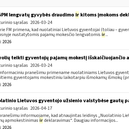
GPM lengvatų gyvybės draudimo
ir
kitoms įmokoms dekl
urinio sąrašas
2026-03-24
rie FM primena, kad nuolatiniai Lietuvos gyventojai (toliau – gyven
psnyje nustatytomis pajamų mokesčio lengvatomis
ir
...
:
2026
volių teikti gyventojų pajamų mokestį išskaičiuojančio
urinio sąrašas
2026-03-24
informaciniu pranešimu primename nuolatiniams Lietuvos gyventoj
itiems gyventojams mokestiniu laikotarpiu išmokamų išmokų (pris
:
2026
latinio Lietuvos gyventojo užsienio valstybėse gautų
urinio sąrašas
2026-04-17
pranešimu informuojame, kad atnaujintas leidinys „Nuolatinio Lie
mų apmokestinimas
ir
deklaravimas“. Daugiau informacijos...
:
2026