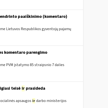
bendrinto paaiškinimo (komentaro)
me Lietuvos Respublikos gyventojų pajamų
lies komentaro parengimo
e PVM įstatymo 85 straipsnio 7 dalies
igiasi teisė
ir
prasideda
 Socialinės apsaugos
ir
darbo ministerijos