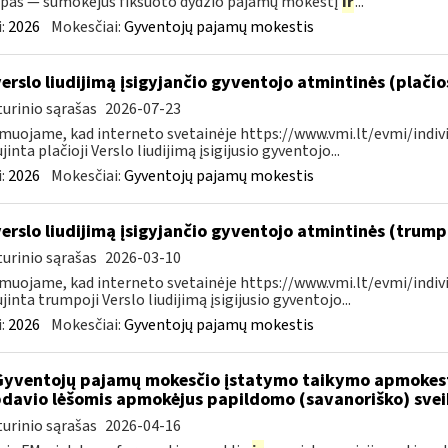
pas — sumokėjus fiksuoto dydžio pajamų mokestį
ir
...
:
2026
Mokesčiai:
Gyventojų pajamų mokestis
verslo liudijimą įsigyjančio gyventojo atmintinės (plači
urinio sąrašas
2026-07-23
muojame, kad interneto svetainėje https://www.vmi.lt/evmi/indivi
jinta plačioji Verslo liudijimą įsigijusio gyventojo...
:
2026
Mokesčiai:
Gyventojų pajamų mokestis
verslo liudijimą įsigyjančio gyventojo atmintinės (trum
urinio sąrašas
2026-03-10
muojame, kad interneto svetainėje https://www.vmi.lt/evmi/indivi
jinta trumpoji Verslo liudijimą įsigijusio gyventojo...
:
2026
Mokesčiai:
Gyventojų pajamų mokestis
Gyventojų pajamų mokesčio įstatymo taikymo apmokes
davio lėšomis apmokėjus papildomo (savanoriško) sve
urinio sąrašas
2026-04-16