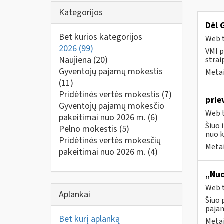
Kategorijos
Dėl 
Bet kurios kategorijos
Web t
2026
(99)
VMI p
Naujiena
(20)
strai
Gyventojų pajamų mokestis
Metai
(11)
Pridėtinės vertės mokestis
(7)
prie
Gyventojų pajamų mokesčio
Web t
pakeitimai nuo 2026 m.
(6)
Šiuo 
Pelno mokestis
(5)
nuo k
Pridėtinės vertės mokesčių
Metai
pakeitimai nuo 2026 m.
(4)
„Nuo
Web t
Aplankai
Šiuo 
paja
Bet kurį aplanką
Metai