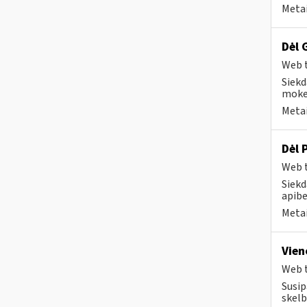
Metai
Dėl 
Web t
Siekd
mokes
Metai
Dėl 
Web t
Siekd
apibe
Metai
Vien
Web t
Susip
skelb