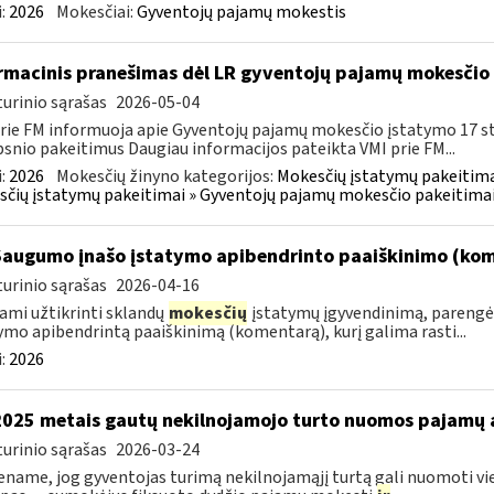
:
2026
Mokesčiai:
Gyventojų pajamų mokestis
rmacinis pranešimas dėl LR gyventojų pajamų mokesčio 
urinio sąrašas
2026-05-04
rie FM informuoja apie Gyventojų pajamų mokesčio įstatymo 17 s
psnio pakeitimus Daugiau informacijos pateikta VMI prie FM...
:
2026
Mokesčių žinyno kategorijos:
Mokesčių įstatymų pakeitima
čių įstatymų pakeitimai » Gyventojų pajamų mokesčio pakeitimai
Saugumo įnašo įstatymo apibendrinto paaiškinimo (ko
urinio sąrašas
2026-04-16
ami užtikrinti sklandų
mokesčių
įstatymų įgyvendinimą, parengė
ymo apibendrintą paaiškinimą (komentarą), kurį galima rasti...
:
2026
2025 metais gautų nekilnojamojo turto nuomos pajamų
urinio sąrašas
2026-03-24
name, jog gyventojas turimą nekilnojamąjį turtą gali nuomoti vie