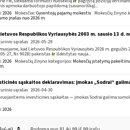
rie FM, siekdama formuoti nuoseklią
ir
pagrįstą poziciją vertinan
is apmoka darbuotojo papildomą (savanorišką)...
:
2026
Mokesčiai:
Gyventojų pajamų mokestis
Mokesčių žinyno k
mo įnašas nuo 2026 m.
Lietuvos Respublikos Vyriausybės 2003 m. sausio 13 d. n
urinio sąrašas
2026-05-29
muojame, kad Lietuvos Respublikos Vyriausybės 2026 m. gegužės 20
05-27, Nr. 9028) pakeistas
ir
išdėstytas nauja...
:
2026
Mokesčių žinyno kategorijos:
Mokesčių įstatymų pakeitima
m.
sticinės sąskaitos deklaravimas: įmokas „Sodrai“ galima 
urinio sąrašas
2026-04-30
ruojantiems investicines sąskaitas — įmokas Sodrai galima sumokėt
:
2026
šų(-ai)
Rodoma nuo 81 iki 99 iš 99 irašų.