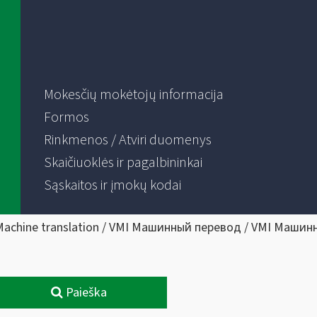
Mokesčių mokėtojų informacija
Formos
Rinkmenos / Atviri duomenys
Skaičiuoklės ir pagalbininkai
Sąskaitos ir įmokų kodai
Machine translation / VMI Машинный перевод / VMI Машин
Paieška