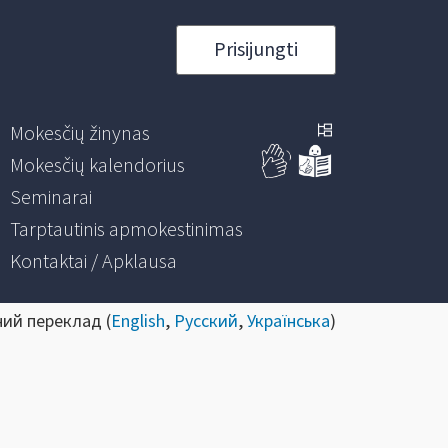
Prisijungti
Mokesčių žinynas
Mokesčių kalendorius
Seminarai
Tarptautinis apmokestinimas
Kontaktai / Apklausa
ний переклад (
English
,
Русский
,
Українська
)