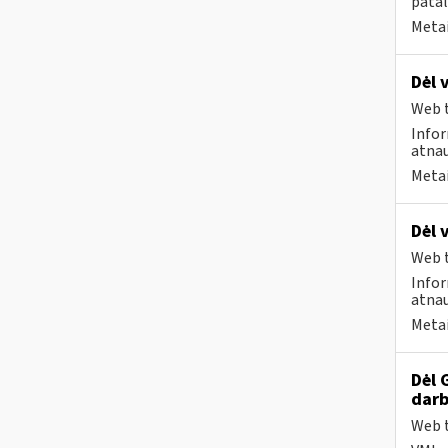
patal
Metai
Dėl 
Web t
Infor
atnau
Metai
Dėl 
Web t
Infor
atnau
Metai
Dėl 
darb
Web t