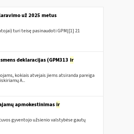
aravimo už 2025 metus
tojai) turi teisę pasinaudoti GPMĮ[1] 21
 asmens deklaracijas (GPM313
ir
ams, kokiais atvejais jiems atsiranda pareiga
kiriamų A...
 pajamų apmokestinimas
ir
tuvos gyventojo užsienio valstybėse gautų