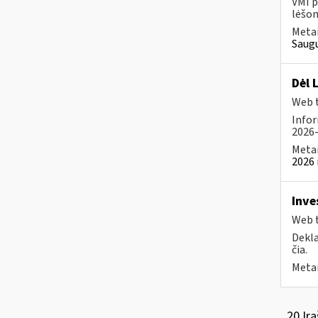
VMI p
lėšom
Metai
Saugu
Dėl 
Web t
Infor
2026-
Metai
2026 
Inve
Web t
Dekla
čia.
Metai
20 Įra