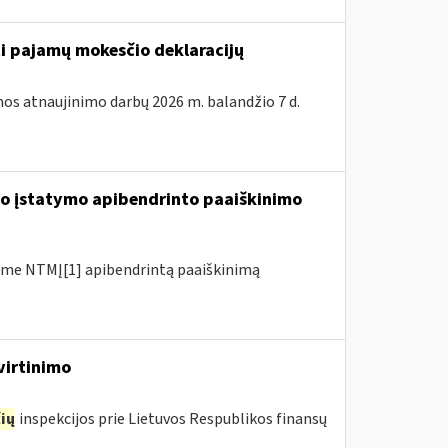
ti pajamų mokesčio deklaracijų
os atnaujinimo darbų 2026 m. balandžio 7 d.
io įstatymo apibendrinto paaiškinimo
me NTMĮ[1] apibendrintą paaiškinimą
virtinimo
ių
inspekcijos prie Lietuvos Respublikos finansų