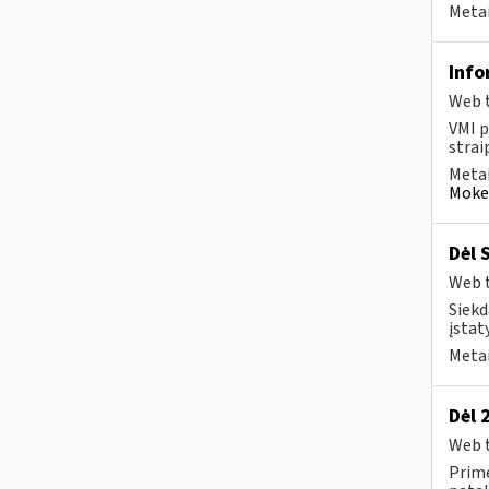
Metai
Info
Web t
VMI p
strai
Metai
Mokes
Dėl 
Web t
Siekd
įstat
Metai
Dėl 
Web t
Prime