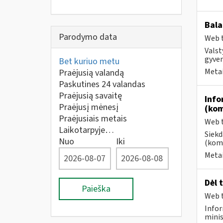
Bala
Parodymo data
Web t
Valst
gyven
Bet kuriuo metu
Metai
Praėjusią valandą
Paskutines 24 valandas
Praėjusią savaitę
Info
Praėjusį mėnesį
(kom
Praėjusiais metais
Web t
Laikotarpyje…
Siekd
Nuo
Iki
(kome
Metai
Dėl 
Paieška
Web t
Infor
minis