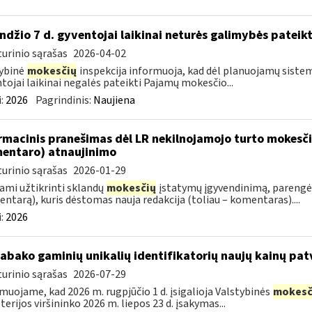
ndžio 7 d. gyventojai laikinai neturės galimybės pateik
urinio sąrašas
2026-04-02
ybinė
mokesčių
inspekcija informuoja, kad dėl planuojamų sistem
tojai laikinai negalės pateikti Pajamų mokesčio...
:
2026
Pagrindinis:
Naujiena
rmacinis pranešimas dėl LR nekilnojamojo turto mokesč
entaro) atnaujinimo
urinio sąrašas
2026-01-29
ami užtikrinti sklandų
mokesčių
įstatymų įgyvendinimą, parengė
ntarą), kuris dėstomas nauja redakcija (toliau – komentaras)....
:
2026
tabako gaminių unikalių identifikatorių naujų kainų pat
urinio sąrašas
2026-07-29
muojame, kad 2026 m. rugpjūčio 1 d. įsigalioja Valstybinės
mokesč
terijos viršininko 2026 m. liepos 23 d. įsakymas...