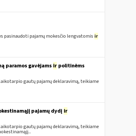
ntys pasinaudoti pajamų mokesčio lengvatomis
ir
rimą paramos gavėjams
ir
politinėms
 laikotarpio gautų pajamų deklaravimą, teikiame
mokestinamąjį pajamų dydį
ir
 laikotarpio gautų pajamų deklaravimą, teikiame
okestinamąjį...