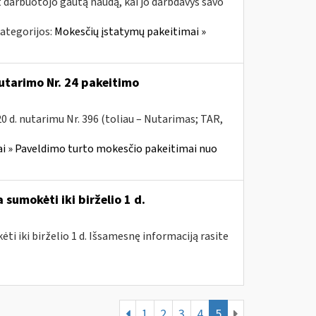
t darbuotojo gautą naudą, kai jo darbdavys savo
ategorijos:
Mokesčių įstatymų pakeitimai »
utarimo Nr. 24 pakeitimo
 d. nutarimu Nr. 396 (toliau – Nutarimas; TAR,
i » Paveldimo turto mokesčio pakeitimai nuo
sumokėti iki birželio 1 d.
i iki birželio 1 d. Išsamesnę informaciją rasite
1
2
3
4
5