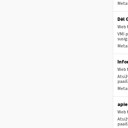
Metai
Dėl 
Web t
VMI p
susig
Metai
Info
Web t
Atsiž
paaiš
Metai
apie
Web t
Atsiž
paaiš