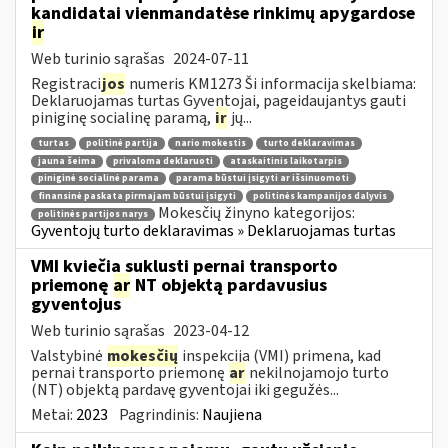
kandidatai vienmandatėse rinkimų apygardose
ir
Web turinio sąrašas
2024-07-11
Registraci
jos
numeris KM1273 Ši informacija skelbiama:
Deklaruojamas turtas Gyventojai, pageidaujantys gauti
piniginę socialinę paramą,
ir
jų...
turtas
politinė partija
nario mokestis
turto deklaravimas
jauna šeima
privaloma deklaruoti
ataskaitinis laikotarpis
piniginė socialinė parama
parama būstui įsigyti ar išsinuomoti
finansinė paskata pirmajam būstui įsigyti
politinės kampanijos dalyvis
Mokesčių žinyno kategorijos:
politinės partijos narys
Gyventojų turto deklaravimas » Deklaruojamas turtas
VMI kviečia suklusti pernai transporto
priemonę
ar
NT objektą pardavusius
gyventojus
Web turinio sąrašas
2023-04-12
Valstybinė
mokesčių
inspekcija (VMI) primena, kad
pernai transporto priemonę
ar
nekilnojamojo turto
(NT) objektą pardavę gyventojai iki gegužės...
Metai:
2023
Pagrindinis:
Naujiena