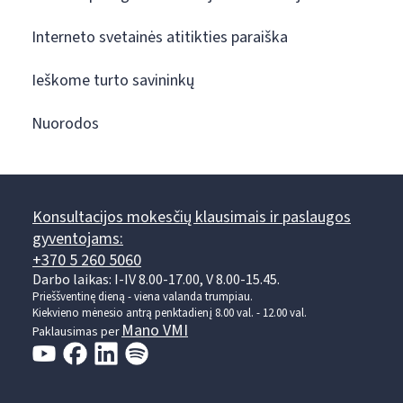
Interneto svetainės atitikties paraiška
Ieškome turto savininkų
Nuorodos
Konsultacijos mokesčių klausimais ir paslaugos
gyventojams:
+370 5 260 5060
Darbo laikas: I-IV 8.00-17.00, V 8.00-15.45.
Prieššventinę dieną - viena valanda trumpiau.
Kiekvieno mėnesio antrą penktadienį 8.00 val. - 12.00 val.
Mano VMI
Paklausimas per