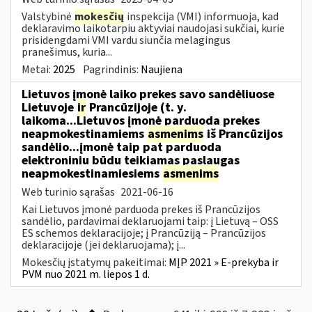
Valstybinė
mokesčių
inspekcija (VMI) informuoja, kad
deklaravimo laikotarpiu aktyviai naudojasi sukčiai, kurie
prisidengdami VMI vardu siunčia melagingus
pranešimus, kuria...
Metai:
2025
Pagrindinis:
Naujiena
Lietuvos įmonė laiko prekes savo sandėliuose
Lietuvoje
ir
Prancūzijoje (t. y.
laikoma...Lietuvos įmonė parduoda prekes
neapmokestinamiems
asmenims
iš Prancūzijos
sandėlio...įmonė taip pat parduoda
elektroniniu būdu teikiamas paslaugas
neapmokestinamiesiems
asmenims
Web turinio sąrašas
2021-06-16
Kai Lietuvos įmonė parduoda prekes iš Prancūzijos
sandėlio, pardavimai deklaruojami taip: į Lietuvą – OSS
ES schemos deklaracijoje; į Prancūziją – Prancūzijos
deklaracijoje (jei deklaruojama); į...
Mokesčių įstatymų pakeitimai:
MĮP 2021 » E-prekyba ir
PVM nuo 2021 m. liepos 1 d.