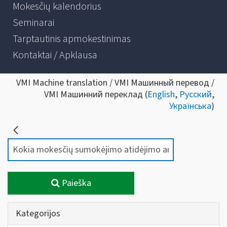
Mokesčių kalendorius
Seminarai
Tarptautinis apmokestinimas
Kontaktai / Apklausa
VMI Machine translation / VMI Машинный перевод /
VMI Машинний переклад (
English
,
Русский
,
Українська
)
Paieška
Kategorijos