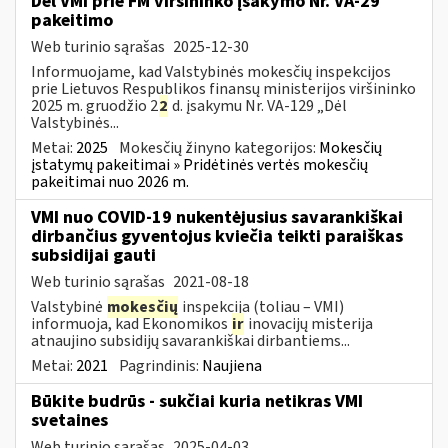
Dėl VMI prie FM viršininko įsakymo Nr. VA-29
pakeitimo
Web turinio sąrašas
2025-12-30
Informuojame, kad Valstybinės mokesčių inspekcijos
prie Lietuvos Respublikos finansų ministerijos viršininko
2025 m. gruodžio 2
2
d. įsakymu Nr. VA-129 „Dėl
Valstybinės...
Metai:
2025
Mokesčių žinyno kategorijos:
Mokesčių
įstatymų pakeitimai » Pridėtinės vertės mokesčių
pakeitimai nuo 2026 m.
VMI nuo COVID-19 nukentėjusius savarankiškai
dirbančius gyventojus kviečia teikti paraiškas
subsidijai gauti
Web turinio sąrašas
2021-08-18
Valstybinė
mokesčių
inspekcija (toliau – VMI)
informuoja, kad Ekonomikos
ir
inovacijų misterija
atnaujino subsidijų savarankiškai dirbantiems...
Metai:
2021
Pagrindinis:
Naujiena
Būkite budrūs - sukčiai kuria netikras VMI
svetaines
Web turinio sąrašas
2025-04-03