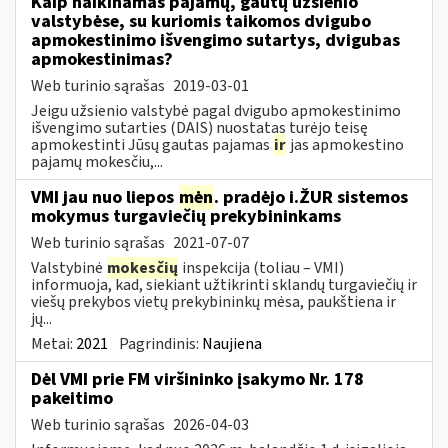
Kaip naikinamas pajamų, gautų užsienio
valstybėse, su kuriomis taikomos dvigubo
apmokestinimo išvengimo sutartys, dvigubas
apmokestinimas?
Web turinio sąrašas
2019-03-01
Jeigu užsienio valstybė pagal dvigubo apmokestinimo
išvengimo sutarties (DAIS) nuostatas turėjo teisę
apmokestinti Jūsų gautas pajamas
ir
jas apmokestino
pajamų mokesčiu,...
VMI jau nuo liepos
mėn
. pradėjo i.ŽUR sistemos
mokymus turgaviečių prekybininkams
Web turinio sąrašas
2021-07-07
Valstybinė
mokesčių
inspekcija (toliau – VMI)
informuoja, kad, siekiant užtikrinti sklandų turgaviečių ir
viešų prekybos vietų prekybininkų mėsa, paukštiena ir
jų...
Metai:
2021
Pagrindinis:
Naujiena
Dėl VMI prie FM viršininko įsakymo Nr. 178
pakeitimo
Web turinio sąrašas
2026-04-03