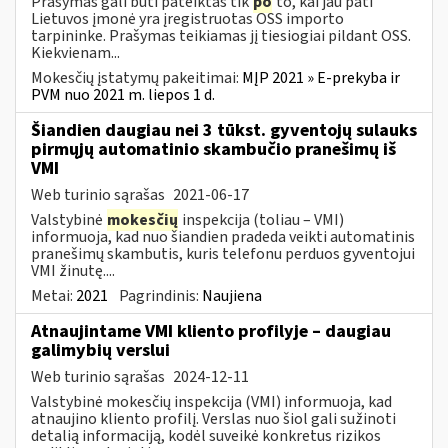
Prašymas gali būti pateiktas tik
po
to, kai jau pati
Lietuvos įmonė yra įregistruotas OSS importo
tarpininke. Prašymas teikiamas jį tiesiogiai pildant OSS.
Kiekvienam...
Mokesčių įstatymų pakeitimai:
MĮP 2021 » E-prekyba ir
PVM nuo 2021 m. liepos 1 d.
Šiandien daugiau nei 3 tūkst. gyventojų sulauks
pirmųjų automatinio skambučio pranešimų iš
VMI
Web turinio sąrašas
2021-06-17
Valstybinė
mokesčių
inspekcija (toliau – VMI)
informuoja, kad nuo šiandien pradeda veikti automatinis
pranešimų skambutis, kuris telefonu perduos gyventojui
VMI žinutę....
Metai:
2021
Pagrindinis:
Naujiena
Atnaujintame VMI kliento profilyje – daugiau
galimybių verslui
Web turinio sąrašas
2024-12-11
Valstybinė mokesčių inspekcija (VMI) informuoja, kad
atnaujino kliento profilį. Verslas nuo šiol gali sužinoti
detalią informaciją, kodėl suveikė konkretus rizikos