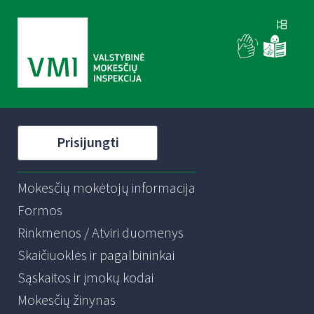
Prisijungti
Mokesčių mokėtojų informacija
Formos
Rinkmenos / Atviri duomenys
Skaičiuoklės ir pagalbininkai
Sąskaitos ir įmokų kodai
Mokesčių žinynas