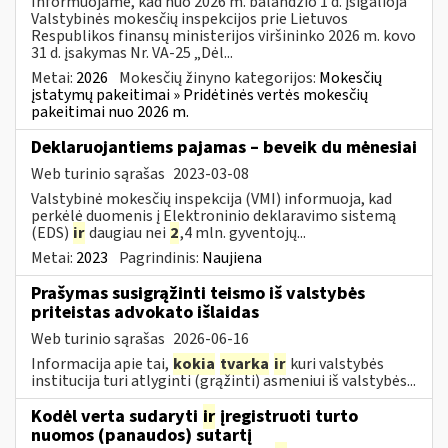
Informuojame, kad nuo 2026 m. balandžio 1 d. įsigalioja
Valstybinės mokesčių inspekcijos prie Lietuvos
Respublikos finansų ministerijos viršininko 2026 m. kovo
31 d. įsakymas Nr. VA-25 „Dėl...
Metai:
2026
Mokesčių žinyno kategorijos:
Mokesčių
įstatymų pakeitimai » Pridėtinės vertės mokesčių
pakeitimai nuo 2026 m.
Deklaruojantiems pajamas – beveik du mėnesiai
Web turinio sąrašas
2023-03-08
Valstybinė mokesčių inspekcija (VMI) informuoja, kad
perkėlė duomenis į Elektroninio deklaravimo sistemą
(EDS)
ir
daugiau nei
2
,4 mln. gyventojų...
Metai:
2023
Pagrindinis:
Naujiena
Prašymas susigrąžinti teismo iš valstybės
priteistas advokato išlaidas
Web turinio sąrašas
2026-06-16
Informacija apie tai,
kokia
tvarka
ir
kuri valstybės
institucija turi atlyginti (grąžinti) asmeniui iš valstybės...
Kodėl verta sudaryti
ir
įregistruoti turto
nuomos (panaudos) sutartį