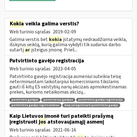
Kokia
veikla galima verstis?
Web turinio sąrašas
2019-02-09
Galima verstis bet
kokia
įstatymų nedraudžiama veikla,
išskyrus veiklą, kurią galima vykdyti tik sudarius darbo
sutartį
ar
įsteigus įmonę. Prieš...
Patvirtinto gavėjo registracija
Web turinio sąrašas
2023-04-05
Patvirtinto gavėjo registracija asmeniui suteikia teisę
neterminuotam laikotarpiui komerciniams tikslams
gauti iš kitų ES valstybių narių akcizais apmokestinamas
prekes, kurioms netaikomas akcizų...
patvirtinti gavėjai
patvirtintas gavėjas
patvirtinto gavėjo registracija
patvirtinto gavėjo registravimas
kaip įsiregistruoti patvirtintu gavėju
Kaip Lietuvos įmonė turi pateikti prašymą
įregistruoti
jos
atstovaujamąjį asmenį
Web turinio sąrašas
2021-06-16