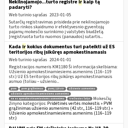
Nekilnojamojo...turto registre
ir
kaip tą
padaryti?
Web turinio sąrašas
2023-01-05
Sutarčių registravimas prisideda prie nekilnojamojo
turto rinkos skaidrumo ir efektyvesnio gyventojų
pajamų mokesčio surinkimo į valstybės biudžetą.
Įregistruota turto nuomos (panaudos) sutartis...
Kada
ir
kokius dokumentus turi pateikti už ES
teritorijos ribų įsikūręs apmokestinamasis
Web turinio sąrašas
2024-01-01
Registracijos numeris KM1180 Ši informacija skelbiama:
Užsienio apmokestinamiesiems asmenims (116–119
str.) Už ES teritorijos ribų įsikūręs apmokestinamasis
asmuo (toliau – užsienio...
pvm
pvm grąžinimas
pvmį 119 str
užsienio asmenims
užsienio apmokestinamiesiems asmenims
Mokesčių
ne es apmokestinamiesiems asmenims
trečiosios šalys
žinyno kategorijos:
Pridėtinės vertės mokestis » PVM
grąžinimas užsienio asmenims (42 str., 116–119 str.) »
Užsienio apmokestinamiesiems asmenims (116–119
str.)