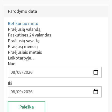
Parodymo data
Bet kuriuo metu
Praėjusią valandą
Paskutines 24 valandas
Praėjusią savaitę
Praėjusį mėnesį
Praėjusiais metais
Laikotarpyje…
Nuo
Iki
Paieška