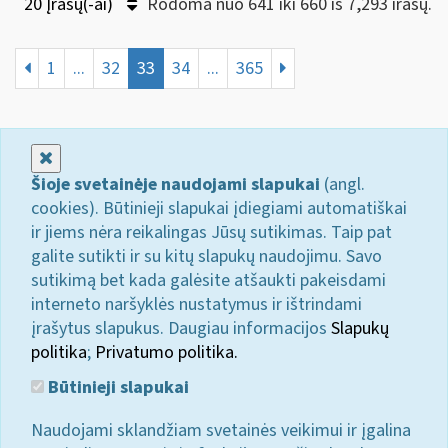
20 Įrašų(-ai)
Rodoma nuo 641 iki 660 iš 7,293 irašų.
1
...
32
33
34
...
365
Uždaryti
Šioje svetainėje naudojami slapukai
(angl.
cookies). Būtinieji slapukai įdiegiami automatiškai
ir jiems nėra reikalingas Jūsų sutikimas. Taip pat
galite sutikti ir su kitų slapukų naudojimu. Savo
sutikimą bet kada galėsite atšaukti pakeisdami
interneto naršyklės nustatymus ir ištrindami
įrašytus slapukus. Daugiau informacijos
Slapukų
politika
;
Privatumo politika.
Būtinieji slapukai
Naudojami sklandžiam svetainės veikimui ir įgalina