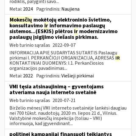
rodiklis, palyginti savo...
Metai:
2024
Pagrindinis:
Naujiena
Mokesčių
mokėtojų elektroninio švietimo,
konsultavimo
ir
informavimo paslaugų
sistemos...(ESKIS) plėtros
ir
modernizavimo
paslaugų įsigijimo viešasis pirkimas.
Web turinio sąrašas
2022-09-07
INFORMACIJA APIE SUDARYTAS SUTARTIS Paslaugų
pirkimai I. PERKANČIOJI ORGANIZACIJA, ADRESAS
IR
KONTAKTINIAI DUOMENYS: I.1. Perkančiosios
organizacijos pavadinimas...
Metai:
2022
Pagrindinis:
Viešieji pirkimai
VMI tęsia atsinaujinimą – gyventojams
atveriama nauja interneto svetainė
Web turinio sąrašas
2020-07-21
Birželio mėnesį VMI interneto svetainėje lankėsi daugiau
nei 700 tūkst. naudotojų. 2020 m. liepos 21 d., Vilnius.
Valstybinė mokesčių inspekcija (toliau – VMI)
informuoja, kad įgyvendinant...
politinei kampanijai finansuoti teikiantys