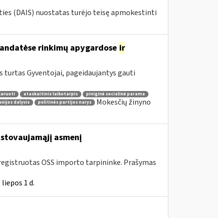
ies (DAIS) nuostatas turėjo teisę apmokestinti
nmandatėse rinkimų apygardose
ir
 turtas Gyventojai, pageidaujantys gauti
laruoti
ataskaitinis laikotarpis
piniginė socialinė parama
Mokesčių žinyno
nijos dalyvis
politinės partijos narys
stovaujamąjį asmenį
 įregistruotas OSS importo tarpininke. Prašymas
liepos 1 d.