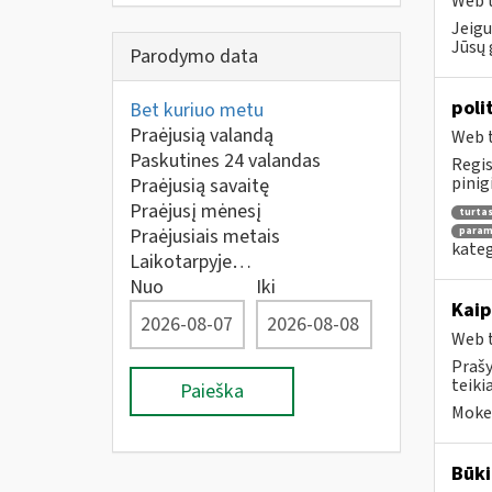
Web t
Jeigu
Jūsų
Parodymo data
poli
Bet kuriuo metu
Praėjusią valandą
Web t
Paskutines 24 valandas
Regis
pinig
Praėjusią savaitę
Praėjusį mėnesį
turta
Praėjusiais metais
parama
kateg
Laikotarpyje…
Nuo
Iki
Kaip
Web t
Prašy
teiki
Paieška
Mokes
Būki