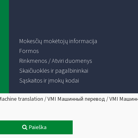
Mokesčių mokėtojų informacija
Formos
Rinkmenos / Atviri duomenys
Skaičiuoklės ir pagalbininkai
Sąskaitos ir įmokų kodai
Machine translation / VMI Машинный перевод / VMI Машин
Paieška