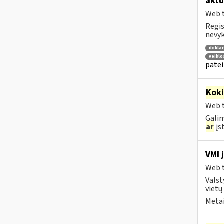
aktu
Web t
Regis
nevyk
deklar
veikl
patei
Kok
Web t
Galim
ar
įst
VMI 
Web t
Valst
vietų
Metai