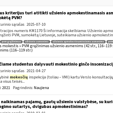
us kriterijus turi atitikti užsienio apmokestinamasis asm
okėtą PVM?
urinio sąrašas
2025-07-10
tracijos numeris KM1170 Ši informacija skelbiama: Užsienio apm
rąžinti PVM, sumokėtą Lietuvoje, suteikiama užsienio apmokestin
pvm grąžinimas
užsienio asmenims
užsienio apmokestinamiesiems asmenims
pvmį
s mokestis » PVM grąžinimas užsienio asmenims (42 str., 116–119
ims (116–119 str.)
čiame studentus dalyvauti mokestinio ginčo inscenizaci
urinio sąrašas
2021-04-27
ybinė
mokesčių
inspekcija (toliau – VMI) kartu Verslo konsultac
a visus teisės...
:
2021
Pagrindinis:
Naujiena
 naikinamas pajamų, gautų užsienio valstybėse, su ku
ngimo sutartys, dvigubas apmokestinimas?