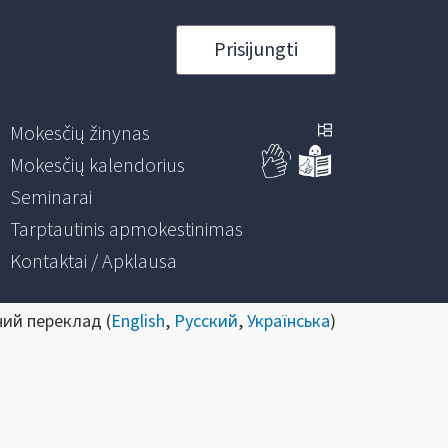
Prisijungti
Mokesčių žinynas
Mokesčių kalendorius
Seminarai
Tarptautinis apmokestinimas
Kontaktai / Apklausa
ний переклад (
English
,
Русский
,
Українська
)