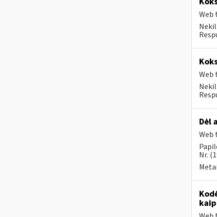
Koks
Web t
Nekil
Respu
Koks
Web t
Nekil
Respu
Dėl 
Web t
Papil
Nr. (
Metai
Kodė
kaip
Web t