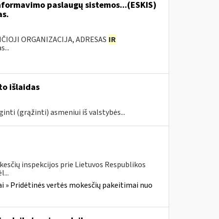
formavimo paslaugų sistemos...(ESKIS)
as.
ANČIOJI ORGANIZACIJA, ADRESAS
IR
...
o išlaidas
ginti (grąžinti) asmeniui iš valstybės...
kesčių inspekcijos prie Lietuvos Respublikos
...
i » Pridėtinės vertės mokesčių pakeitimai nuo