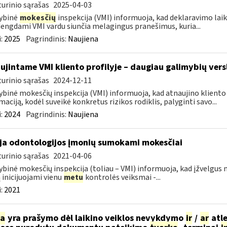
urinio sąrašas
2025-04-03
ybinė
mokesčių
inspekcija (VMI) informuoja, kad deklaravimo laiko
dengdami VMI vardu siunčia melagingus pranešimus, kuria...
:
2025
Pagrindinis:
Naujiena
ujintame VMI kliento profilyje – daugiau galimybių vers
urinio sąrašas
2024-12-11
ybinė mokesčių inspekcija (VMI) informuoja, kad atnaujino kliento pr
maciją, kodėl suveikė konkretus rizikos rodiklis, palyginti savo...
:
2024
Pagrindinis:
Naujiena
ja odontologijos įmonių sumokami mokesčiai
urinio sąrašas
2021-04-06
ybinė mokesčių inspekcija (toliau – VMI) informuoja, kad įžvelg
ą inicijuojami vienu
metu
kontrolės veiksmai -...
:
2021
ia
yra prašymo dėl laikino veiklos nevykdymo
ir
/
ar
atle