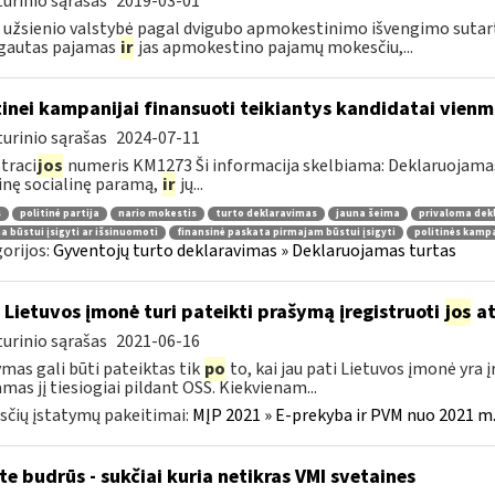
urinio sąrašas
2019-03-01
 užsienio valstybė pagal dvigubo apmokestinimo išvengimo sutart
 gautas pajamas
ir
jas apmokestino pajamų mokesčiu,...
tinei kampanijai finansuoti teikiantys kandidatai vie
urinio sąrašas
2024-07-11
traci
jos
numeris KM1273 Ši informacija skelbiama: Deklaruojamas
inę socialinę paramą,
ir
jų...
s
politinė partija
nario mokestis
turto deklaravimas
jauna šeima
privaloma dek
 būstui įsigyti ar išsinuomoti
finansinė paskata pirmajam būstui įsigyti
politinės kampa
orijos:
Gyventojų turto deklaravimas » Deklaruojamas turtas
 Lietuvos įmonė turi pateikti prašymą įregistruoti
jos
at
urinio sąrašas
2021-06-16
mas gali būti pateiktas tik
po
to, kai jau pati Lietuvos įmonė yra
amas jį tiesiogiai pildant OSS. Kiekvienam...
čių įstatymų pakeitimai:
MĮP 2021 » E-prekyba ir PVM nuo 2021 m. 
te budrūs - sukčiai kuria netikras VMI svetaines