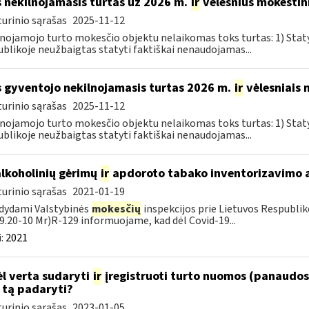
 nekilnojamasis turtas už 2026 m.
ir
vėlesnius mokestini
urinio sąrašas
2025-11-12
nojamojo turto mokesčio objektu nelaikomas toks turtas: 1) Sta
blikoje neužbaigtas statyti faktiškai nenaudojamas...
 gyventojo nekilnojamasis turtas 2026 m.
ir
vėlesniais 
urinio sąrašas
2025-11-12
nojamojo turto mokesčio objektu nelaikomas toks turtas: 1) Sta
blikoje neužbaigtas statyti faktiškai nenaudojamas...
alkoholinių gėrimų
ir
apdoroto tabako inventorizavimo 
urinio sąrašas
2021-01-19
dydami Valstybinės
mokesčių
inspekcijos prie Lietuvos Respubliko
19.20-10 Mr)R-129 informuojame, kad dėl Covid-19...
:
2021
l verta sudaryti
ir
įregistruoti turto nuomos (panaudos)
 tą padaryti?
urinio sąrašas
2023-01-05