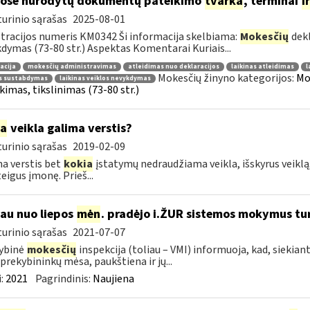
ose nurodytų dokumentų pateikimo
tvarka
, terminai
ir
urinio sąrašas
2025-08-01
tracijos numeris KM0342 Ši informacija skelbiama:
Mokesčių
dekl
dymas (73-80 str.) Aspektas Komentarai Kuriais...
acija
mokesčių administravimas
atleidimas nuo deklaracijos
laikinas atleidimas
l
Mokesčių žinyno kategorijos:
Mo
os sustabdymas
laikinas veiklos nevykdymas
kimas, tikslinimas (73-80 str.)
ia
veikla galima verstis?
urinio sąrašas
2019-02-09
a verstis bet
kokia
įstatymų nedraudžiama veikla, išskyrus veiklą,
eigus įmonę. Prieš...
jau nuo liepos
mėn
. pradėjo i.ŽUR sistemos mokymus tu
urinio sąrašas
2021-07-07
ybinė
mokesčių
inspekcija (toliau – VMI) informuoja, kad, siekiant
 prekybininkų mėsa, paukštiena ir jų...
:
2021
Pagrindinis:
Naujiena