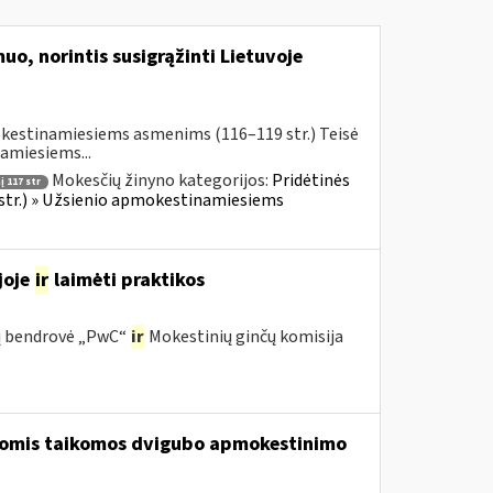
uo, norintis susigrąžinti Lietuvoje
okestinamiesiems asmenims (116–119 str.) Teisė
amiesiems...
Mokesčių žinyno kategorijos:
Pridėtinės
 117 str
 str.) » Užsienio apmokestinamiesiems
joje
ir
laimėti praktikos
ijų bendrovė „PwC“
ir
Mokestinių ginčų komisija
riomis taikomos dvigubo apmokestinimo