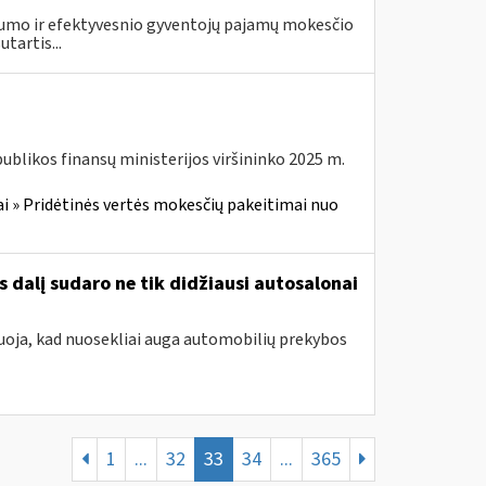
drumo ir efektyvesnio gyventojų pajamų mokesčio
tartis...
blikos finansų ministerijos viršininko 2025 m.
i » Pridėtinės vertės mokesčių pakeitimai nuo
 dalį sudaro ne tik didžiausi autosalonai
oja, kad nuosekliai auga automobilių prekybos
1
...
32
33
34
...
365