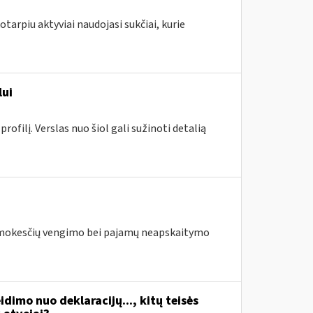
tarpiu aktyviai naudojasi sukčiai, kurie
lui
ofilį. Verslas nuo šiol gali sužinoti detalią
us mokesčių vengimo bei pajamų neapskaitymo
idimo nuo deklaracijų..., kitų teisės