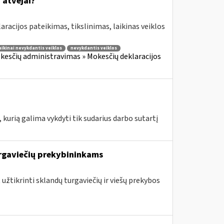
atvejai?
aracijos pateikimas, tikslinimas, laikinas veiklos
aikinai nevykdantis veiklos
nevykdantis veiklos
kesčių administravimas » Mokesčių deklaracijos
 kurią galima vykdyti tik sudarius darbo sutartį
rgaviečių prekybininkams
 užtikrinti sklandų turgaviečių ir viešų prekybos