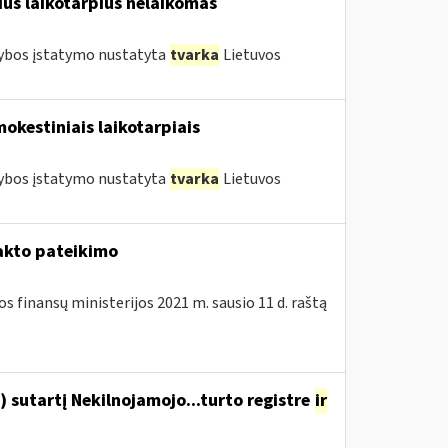
us laikotarpius nelaikomas
tybos įstatymo nustatyta
tvarka
Lietuvos
mokestiniais laikotarpiais
tybos įstatymo nustatyta
tvarka
Lietuvos
akto pateikimo
s finansų ministerijos 2021 m. sausio 11 d. raštą
 sutartį Nekilnojamojo...turto registre
ir