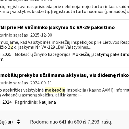
čių registravimas prisideda prie nekilnojamojo turto rinkos skai
kimo į valstybės biudžetą. Įregistruota turto nuomos (panaudos) su
VMI prie FM viršininko įsakymo Nr. VA-29 pakeitimo
urinio sąrašas
2025-12-30
muojame, kad Valstybinės mokesčių inspekcijos prie Lietuvos Respu
žio 2
2
d. įsakymu Nr. VA-129 „Dėl Valstybinės...
:
2025
Mokesčių žinyno kategorijos:
Mokesčių įstatymų pakeitima
m.
mobilių prekyba užsiimama aktyviau, vis didesnę rinkos
urinio sąrašas
2024-09-11
 apskrities valstybinė
mokesčių
inspekcija (Kauno AVMI) informu
ą vykdančių asmenų skaičius, atitinkamai –...
:
2024
Pagrindinis:
Naujiena
šų(-ai)
Rodoma nuo 641 iki 660 iš 7,293 irašų.