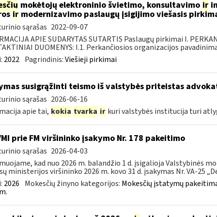
sčių
mokėtojų elektroninio švietimo, konsultavimo
ir
in
ros
ir
modernizavimo paslaugų įsigijimo viešasis pirkim
urinio sąrašas
2022-09-07
RMACIJA APIE SUDARYTAS SUTARTIS Paslaugų pirkimai I. PERK
KTINIAI DUOMENYS: I.1. Perkančiosios organizacijos pavadinimas
:
2022
Pagrindinis:
Viešieji pirkimai
ymas susigrąžinti teismo iš valstybės priteistas advokat
urinio sąrašas
2026-06-16
macija apie tai,
kokia
tvarka
ir
kuri valstybės institucija turi atly
VMI prie FM viršininko įsakymo Nr. 178 pakeitimo
urinio sąrašas
2026-04-03
muojame, kad nuo 2026 m. balandžio 1 d. įsigalioja Valstybinės mo
sų ministerijos viršininko 2026 m. kovo 31 d. įsakymas Nr. VA-25 „Dėl
:
2026
Mokesčių žinyno kategorijos:
Mokesčių įstatymų pakeitima
m.