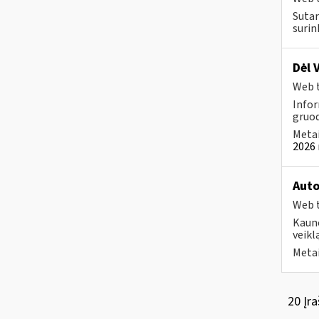
Sutar
surin
Dėl 
Web t
Infor
gruod
Metai
2026 
Auto
Web t
Kauno
veikl
Metai
20 Įra