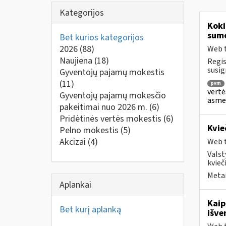
Kategorijos
Koki
sum
Bet kurios kategorijos
2026
(88)
Web t
Naujiena
(18)
Regis
susig
Gyventojų pajamų mokestis
(11)
pvm
vertė
Gyventojų pajamų mokesčio
asmen
pakeitimai nuo 2026 m.
(6)
Pridėtinės vertės mokestis
(6)
Kvie
Pelno mokestis
(5)
Akcizai
(4)
Web t
Valst
kvieči
Metai
Aplankai
Kaip
Bet kurį aplanką
išve