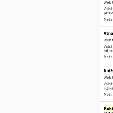
Web t
Valst
prisi
Metai
Atna
Web t
Valst
infor
Metai
Didė
Web t
Valst
rizik
Metai
Kok