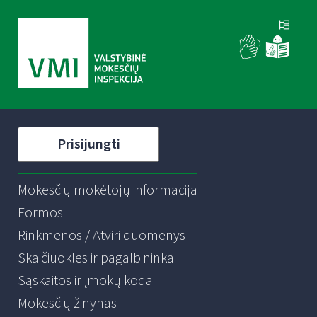
Prisijungti
Mokesčių mokėtojų informacija
Formos
Rinkmenos / Atviri duomenys
Skaičiuoklės ir pagalbininkai
Sąskaitos ir įmokų kodai
Mokesčių žinynas