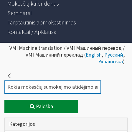
Mokesčių kalendorius
Seminarai
Tarptautinis apmokestinimas
Kontaktai / Apklausa
VMI Machine translation / VMI Машинный перевод /
VMI Машинний переклад (
English
,
Русский
,
Українська
)
Paieška
Kategorijos