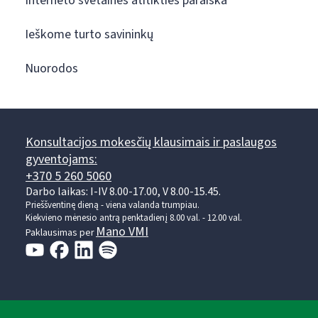
Interneto svetainės atitikties paraiška
Ieškome turto savininkų
Nuorodos
Konsultacijos mokesčių klausimais ir paslaugos
gyventojams:
+370 5 260 5060
Darbo laikas: I-IV 8.00-17.00, V 8.00-15.45.
Prieššventinę dieną - viena valanda trumpiau.
Kiekvieno mėnesio antrą penktadienį 8.00 val. - 12.00 val.
Mano VMI
Paklausimas per