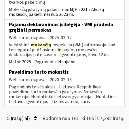
tvarkos pakeitimų
Mokesčių įstatymų pakeitimai:
MĮP 2021 » Akcizų
mokesčių pakeitimai nuo 2023 m.
Pajamų deklaravimas įsibėgėja - VMI pradeda
grąžinti permokas
Web turinio sąrašas
2025-03-12
Valstybinė
mokesčių
inspekcija (VMI) informuoja, kad
teisingai užpildžiusiems
ir
pajamų mokesčio
deklaracijas pateikusiems gyventojams, kovo 12 d....
Metai:
2025
Pagrindinis:
Naujiena
Paveldimo turto mokestis
Web turinio sąrašas
2020-02-13
Pagrindinis teisės aktas - Lietuvos Respublikos
paveldimo turto mokesčio įstatymas. Mokesčio
mokėtojai: Nuolatiniai Lietuvos gyventojai. (Nuolatinis
Lietuvos gyventojas – fizinis asmuo, kuris...
5 Įrašų(-ai)
Rodoma nuo 161 iki 165 iš 7,292 irašų.