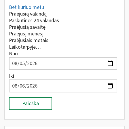
Bet kuriuo metu
Praėjusią valandą
Paskutines 24 valandas
Praėjusią savaitę
Praėjusį mėnesį
Praėjusiais metais
Laikotarpyje…
Nuo
Iki
Paieška