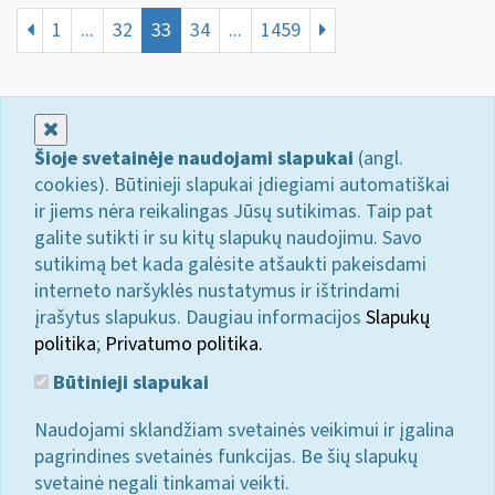
1
...
32
33
34
...
1459
Uždaryti
Šioje svetainėje naudojami slapukai
(angl.
cookies). Būtinieji slapukai įdiegiami automatiškai
ir jiems nėra reikalingas Jūsų sutikimas. Taip pat
galite sutikti ir su kitų slapukų naudojimu. Savo
sutikimą bet kada galėsite atšaukti pakeisdami
interneto naršyklės nustatymus ir ištrindami
įrašytus slapukus. Daugiau informacijos
Slapukų
politika
;
Privatumo politika.
Būtinieji slapukai
Naudojami sklandžiam svetainės veikimui ir įgalina
pagrindines svetainės funkcijas. Be šių slapukų
svetainė negali tinkamai veikti.