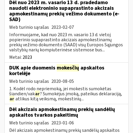
Dėl nuo 2023 m. vasario 13 d. pradedamo
naudoti elektroninio supaprastinto akcizais
apmokestinamų prekių vežimo dokumento (e-
SAD)
Web turinio sąrašas
2023-02-07
Informuojame, kad nuo 2023 m. vasario 13 d. vietoj
popierinio supaprastinto akcizais apmokestinamų
prekių vežimo dokumento (SAAD) visų Europos Sąjungos
valstybių narių kompiuterinėse sistemose bus...
Metai:
2023
DUK apie duomenis
mokesčių
apskaitos
kortelėje
Web turinio sąrašas
2020-08-05
1. Kodėl rodo nepriemoką, jei mokestis sumokėtas
šiandien/vak
ar
? Sumokėjus įmoką, pateikus deklaraciją,
ar
atlikus kitą veiksmą, mokestinių...
Dėl akcizais apmokestinamų prekių sandėlių
apskaitos tvarkos pakeitimų
Web turinio sąrašas
2023-01-06
Dėl akcizais apmokestinamų prekių sandėlių apskaitos