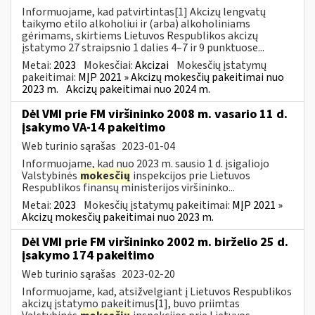
Informuojame, kad patvirtintas[1] Akcizų lengvatų
taikymo etilo alkoholiui ir (arba) alkoholiniams
gėrimams, skirtiems Lietuvos Respublikos akcizų
įstatymo 27 straipsnio 1 dalies 4–7 ir 9 punktuose...
Metai:
2023
Mokesčiai:
Akcizai
Mokesčių įstatymų
pakeitimai:
MĮP 2021 » Akcizų mokesčių pakeitimai nuo
2023 m.
Akcizų pakeitimai nuo 2024 m.
Dėl VMI prie FM viršininko 2008 m. vasario 11 d.
įsakymo VA-14 pakeitimo
Web turinio sąrašas
2023-01-04
Informuojame, kad nuo 2023 m. sausio 1 d. įsigaliojo
Valstybinės
mokesčių
inspekcijos prie Lietuvos
Respublikos finansų ministerijos viršininko...
Metai:
2023
Mokesčių įstatymų pakeitimai:
MĮP 2021 »
Akcizų mokesčių pakeitimai nuo 2023 m.
Dėl VMI prie FM viršininko 2002 m. birželio 25 d.
įsakymo 174 pakeitimo
Web turinio sąrašas
2023-02-20
Informuojame, kad, atsižvelgiant į Lietuvos Respublikos
akcizų įstatymo pakeitimus[1], buvo priimtas