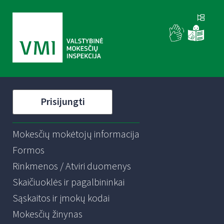
Prisijungti
Mokesčių mokėtojų informacija
Formos
Rinkmenos / Atviri duomenys
Skaičiuoklės ir pagalbininkai
Sąskaitos ir įmokų kodai
Mokesčių žinynas