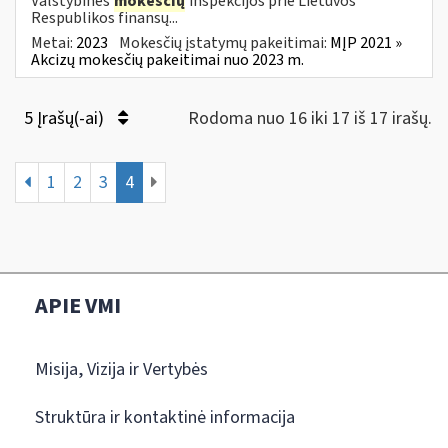
Valstybinės
mokesčių
inspekcijos prie Lietuvos
Respublikos finansų...
Metai:
2023
Mokesčių įstatymų pakeitimai:
MĮP 2021 »
Akcizų mokesčių pakeitimai nuo 2023 m.
5 Įrašų(-ai)
Rodoma nuo 16 iki 17 iš 17 irašų.
1
2
3
4
APIE VMI
Misija, Vizija ir Vertybės
Struktūra ir kontaktinė informacija