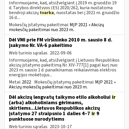
Informuojame, kad, atsižvelgiant į 2019 m. gruodžio 19
d. Tarybos direktyvos (ES) 2020/262, kuria nustatoma
bendroji akcizų
tvarka
, nuostatas bei į 2021 m. gruodžio
16 d....
Mokesčių įstatymų pakeitimai:
MĮP 2021 » Akcizų
mokesčių pakeitimai nuo 2023 m.
Dėl VMI prie FM viršininko 2010 m. sausio 8 d.
įsakymo Nr. VA-6 pakeitimo
Web turinio sąrašas
2022-09-06
Informuojame, kad, atsižvelgiant į Lietuvos Respublikos
akcizų įstatymo pakeitimą Nr. XIV-777[1] pagal kurį nuo
2023 m. sausio 1 d. panaikinamas reikalavimas elektros
energijos mokėtojus...
Metai:
2022
Mokesčių įstatymų pakeitimai:
MĮP 2021 »
Akcizų mokesčių pakeitimai nuo 2023 m.
Dėl akcizų lengvatų taikymo etilo alkoholiui
ir
(arba) alkoholiniams gėrimams,
skirtiems...Lietuvos Respublikos akcizų
įstatymo 27 straipsnio 1 dalies 4–7
ir
9
punktuose nurodytiems
Web turinio sąrašas
2023-10-17