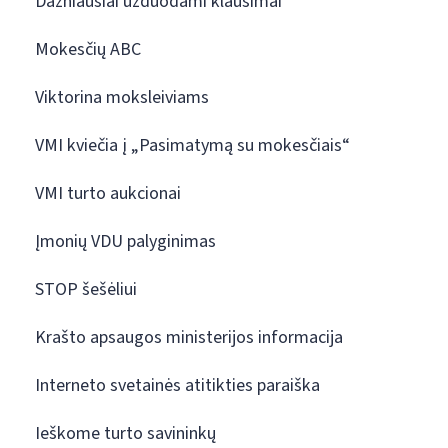
Dažniausiai užduodami klausimai
Mokesčių ABC
Viktorina moksleiviams
VMI kviečia į „Pasimatymą su mokesčiais“
VMI turto aukcionai
Įmonių VDU palyginimas
STOP šešėliui
Krašto apsaugos ministerijos informacija
Interneto svetainės atitikties paraiška
Ieškome turto savininkų