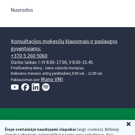
Nuorodos
Konsultacijos mokesčių klausimais ir paslaugos
gyventojams:
+370 5 260 5060
Darbo laikas: I-IV 8.00-17.00, V 8.00-15.45.
Prieššventinę dieną - viena valanda trumpiau.
Kiekvieno mėnesio antrą penktadienį 8.00 val. - 12.00 val.
Mano VMI
Paklausimas per
Valstybinė mokesčių inspekcija prie Lietuvos
U
Respublikos finansų ministerijos
Šioje svetainėje naudojami slapukai
(angl. cookies). Būtinieji
slapukai įdiegiami automatiškai ir jiems nėra reikalingas Jūsų