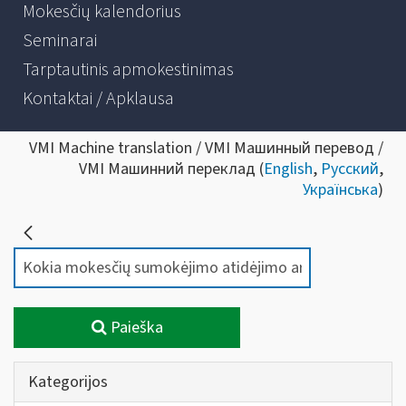
Mokesčių kalendorius
Seminarai
Tarptautinis apmokestinimas
Kontaktai / Apklausa
VMI Machine translation / VMI Машинный перевод /
VMI Машинний переклад (
English
,
Русский
,
Українська
)
Paieška
Kategorijos