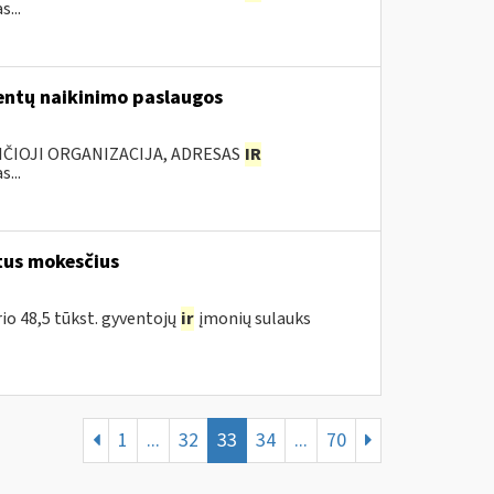
...
ntų naikinimo paslaugos
NČIOJI ORGANIZACIJA, ADRESAS
IR
...
tus mokesčius
rio 48,5 tūkst. gyventojų
ir
įmonių sulauks
1
...
32
33
34
...
70