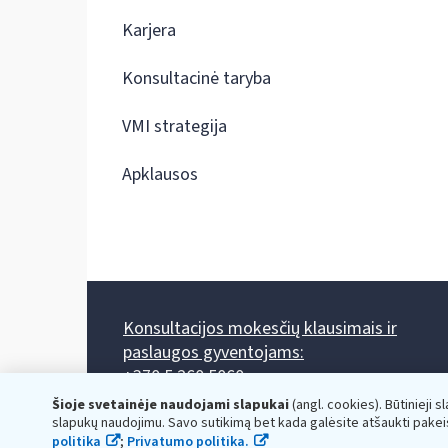
Karjera
Konsultacinė taryba
VMI strategija
Apklausos
Konsultacijos mokesčių klausimais ir
paslaugos gyventojams:
+370 5 260 5060
Darbo laikas: I-IV 8.00-17.00, V 8.00-15.45.
Šioje svetainėje naudojami slapukai
(angl. cookies). Būtinieji s
Prieššventinę dieną - viena valanda trumpiau.
slapukų naudojimu. Savo sutikimą bet kada galėsite atšaukti pakei
Kiekvieno mėnesio antrą penktadienį 8.00 val. - 12.00 val.
politika
;
Privatumo politika.