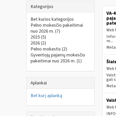
Kategorijos
VA-4
paja
Bet kurios kategorijos
pate
Pelno mokesčio pakeitimai
Web t
nuo 2026 m.
(7)
Infor
2025
(5)
m....
2026
(2)
Metai
Pelno mokestis
(2)
Gyventojų pajamų mokesčio
pakeitimai nuo 2026 m.
(1)
Šiai
Web t
Valst
gali 
Aplankai
Metai
Bet kurį aplanką
Vals
Web t
INFO