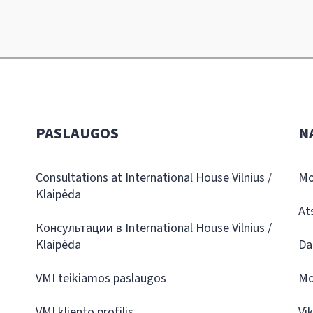
PASLAUGOS
N
Consultations at International House Vilnius /
Mo
Klaipėda
At
Консультации в International House Vilnius /
Klaipėda
Da
VMI teikiamos paslaugos
Mo
VMI kliento profilis
Vi