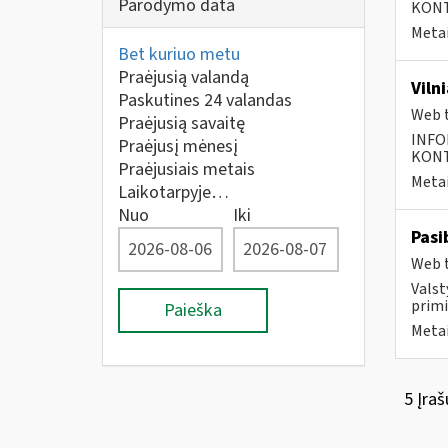
Parodymo data
KONTA
Metai
Bet kuriuo metu
Praėjusią valandą
Viln
Paskutines 24 valandas
Web t
Praėjusią savaitę
INFO
Praėjusį mėnesį
KONTA
Praėjusiais metais
Metai
Laikotarpyje…
Nuo
Iki
Pasi
Web t
Valst
primi
Paieška
Metai
5 Įraš