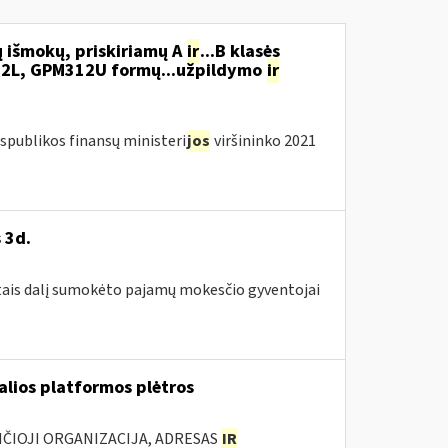
 išmokų, priskiriamų A
ir
...B klasės
2L, GPM312U formų...užpildymo
ir
spublikos finansų ministeri
jos
viršininko 2021
 3d.
metais dalį sumokėto pajamų mokesčio gyventojai
ualios platformos plėtros
NČIOJI ORGANIZACIJA, ADRESAS
IR