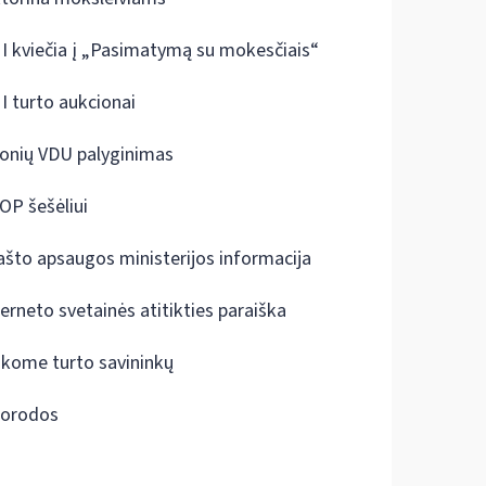
I kviečia į „Pasimatymą su mokesčiais“
I turto aukcionai
onių VDU palyginimas
OP šešėliui
ašto apsaugos ministerijos informacija
terneto svetainės atitikties paraiška
škome turto savininkų
orodos