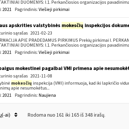
KTINIAI DUOMENYS: I.1. Perkančiosios organizacijos pavadinimas
:
2021
Pagrindinis:
Viešieji pirkimai
iaus apskrities valstybinės
mokesčių
inspekcijos dokume
urinio sąrašas
2021-02-23
RMACIJA APIE PRADEDAMUS PIRKIMUS Prekių pirkimai I. PERKA
KTINIAI DUOMENYS: I.1. Perkančiosios organizacijos pavadinimas
:
2021
Pagrindinis:
Viešieji pirkimai
baigus mokestinei pagalbai VMI primena apie nesumokė
urinio sąrašas
2021-11-08
ybinė
mokesčių
inspekcija (VMI) informuoja, kad iki lapkričio vidu
nimų apie nesumokėtus...
:
2021
Pagrindinis:
Naujiena
ų(-ai)
Rodoma nuo 161 iki 165 iš 348 irašų.