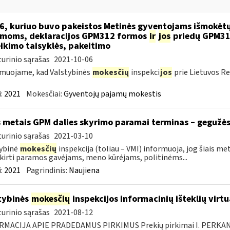
6, kuriuo buvo pakeistos Metinės gyventojams išmokėtų
moms, deklaracijos GPM312 formos
ir
jos
priedų GPM31
ikimo taisyklės, pakeitimo
urinio sąrašas
2021-10-06
muojame, kad Valstybinės
mokesčių
inspekci
jos
prie Lietuvos Re
:
2021
Mokesčiai:
Gyventojų pajamų mokestis
s metais GPM dalies skyrimo paramai terminas – gegužės
urinio sąrašas
2021-03-10
ybinė
mokesčių
inspekcija (toliau – VMI) informuoja, jog šiais 
skirti paramos gavėjams, meno kūrėjams, politinėms...
:
2021
Pagrindinis:
Naujiena
tybinės
mokesčių
inspekcijos informacinių išteklių virt
urinio sąrašas
2021-08-12
RMACIJA APIE PRADEDAMUS PIRKIMUS Prekių pirkimai I. PERKA