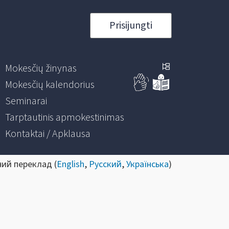
Prisijungti
Mokesčių žinynas
Mokesčių kalendorius
Seminarai
Tarptautinis apmokestinimas
Kontaktai / Apklausa
ний переклад (
English
,
Русский
,
Українська
)