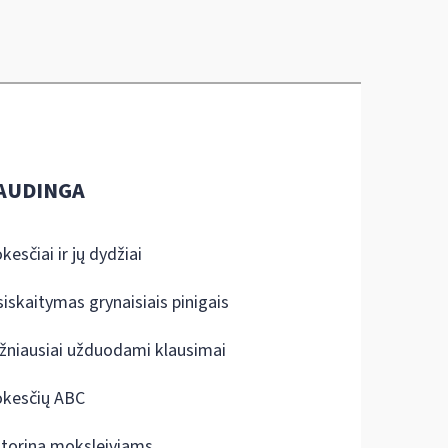
AUDINGA
kesčiai ir jų dydžiai
siskaitymas grynaisiais pinigais
žniausiai užduodami klausimai
kesčių ABC
ktorina moksleiviams