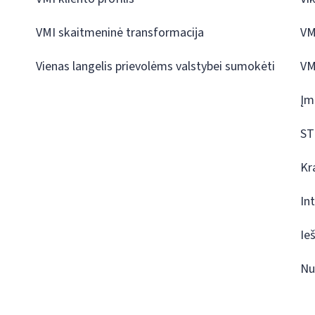
VMI skaitmeninė transformacija
VM
Vienas langelis prievolėms valstybei sumokėti
VM
Įm
ST
Kr
In
Ie
Nu