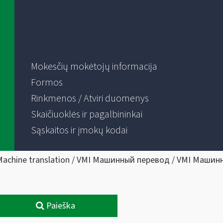
Mokesčių mokėtojų informacija
Formos
Rinkmenos / Atviri duomenys
Skaičiuoklės ir pagalbininkai
Sąskaitos ir įmokų kodai
Machine translation / VMI Машинный перевод / VMI Машин
Paieška