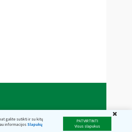
Uždar
t galite sutikti ir su kitų
PATVIRTINTI
iau informacijos
Slapukų
Visus slapukus