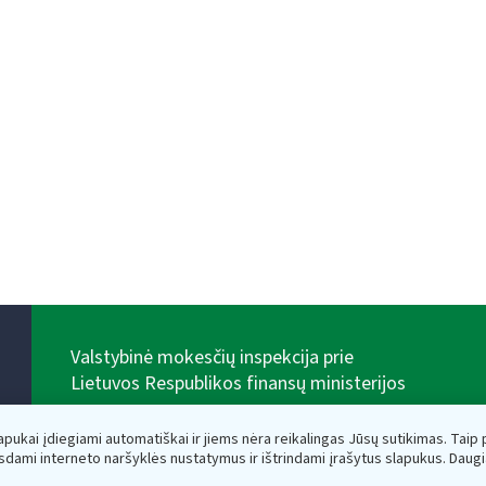
Valstybinė mokesčių inspekcija prie
Lietuvos Respublikos finansų ministerijos
Biudžetinė įstaiga. Juridinio asmens kodas — 188659752,
adresas: Vasario 16-osios g. 14, 01107 Vilnius, Lietuva,
lapukai įdiegiami automatiškai ir jiems nėra reikalingas Jūsų sutikimas. Taip pa
el.paštas:
vmi@vmi.lt
, E. pristatymo dėžutės adresas
sdami interneto naršyklės nustatymus ir ištrindami įrašytus slapukus. Daug
188659752