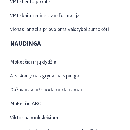
VMI kliento profilis
VMI skaitmeninė transformacija
Vienas langelis prievolėms valstybei sumokėti
NAUDINGA
Mokesčiai ir jų dydžiai
Atsiskaitymas grynaisiais pinigais
Dažniausiai užduodami klausimai
Mokesčių ABC
Viktorina moksleiviams