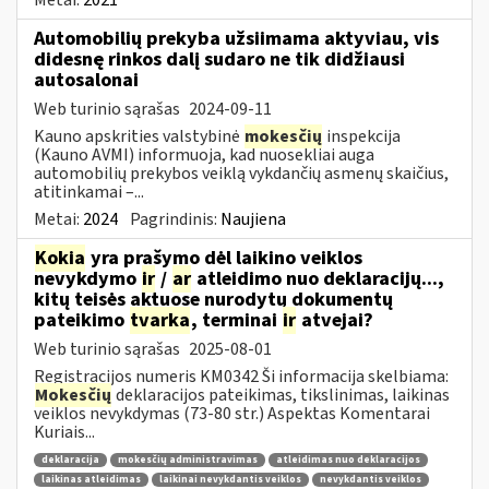
Automobilių prekyba užsiimama aktyviau, vis
didesnę rinkos dalį sudaro ne tik didžiausi
autosalonai
Web turinio sąrašas
2024-09-11
Kauno apskrities valstybinė
mokesčių
inspekcija
(Kauno AVMI) informuoja, kad nuosekliai auga
automobilių prekybos veiklą vykdančių asmenų skaičius,
atitinkamai –...
Metai:
2024
Pagrindinis:
Naujiena
Kokia
yra prašymo dėl laikino veiklos
nevykdymo
ir
/
ar
atleidimo nuo deklaracijų...,
kitų teisės aktuose nurodytų dokumentų
pateikimo
tvarka
, terminai
ir
atvejai?
Web turinio sąrašas
2025-08-01
Registracijos numeris KM0342 Ši informacija skelbiama:
Mokesčių
deklaracijos pateikimas, tikslinimas, laikinas
veiklos nevykdymas (73-80 str.) Aspektas Komentarai
Kuriais...
deklaracija
mokesčių administravimas
atleidimas nuo deklaracijos
laikinas atleidimas
laikinai nevykdantis veiklos
nevykdantis veiklos