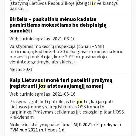
įstatymą Lietuvos Respublikoje įsteigti
ir
veikiantys
bankai,...
Birželis – paskutinis mėnuo kadaise
pamirštiems mokesčiams be delspinigių
sumokėti
Web turinio sąrašas
2021-06-10
Valstybinės mokesčių inspekcija (toliau – VMI)
informuoja, kad birželio 30 d. baigiasi terminas iki kurio
mokesčių mokėtojai, kurie 2019 m. pasinaudojo
vienintele galimybe atsiskleisti...
Metai:
2021
Kaip Lietuvos įmonė turi pateikti prašymą
įregistruoti
jos
atstovaujamąjį asmenį
Web turinio sąrašas
2021-06-16
Prašymas gali būti pateiktas tik
po
to, kai jau pati
Lietuvos įmonė yra įregistruotas OSS importo
tarpininke. Prašymas teikiamas jį tiesiogiai pildant OSS.
Kiekvienam...
Mokesčių įstatymų pakeitimai:
MĮP 2021 » E-prekyba ir
PVM nuo 2021 m. liepos 1 d.