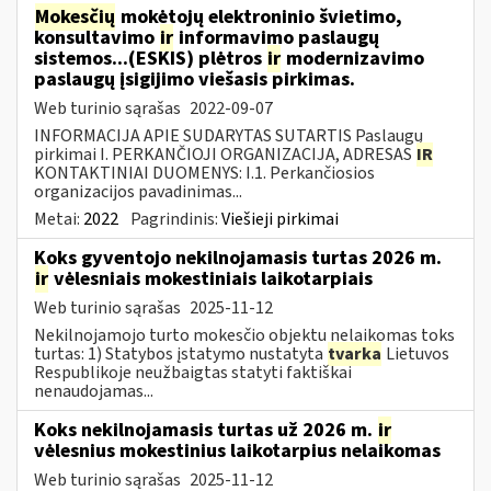
Mokesčių
mokėtojų elektroninio švietimo,
konsultavimo
ir
informavimo paslaugų
sistemos...(ESKIS) plėtros
ir
modernizavimo
paslaugų įsigijimo viešasis pirkimas.
Web turinio sąrašas
2022-09-07
INFORMACIJA APIE SUDARYTAS SUTARTIS Paslaugų
pirkimai I. PERKANČIOJI ORGANIZACIJA, ADRESAS
IR
KONTAKTINIAI DUOMENYS: I.1. Perkančiosios
organizacijos pavadinimas...
Metai:
2022
Pagrindinis:
Viešieji pirkimai
Koks gyventojo nekilnojamasis turtas 2026 m.
ir
vėlesniais mokestiniais laikotarpiais
Web turinio sąrašas
2025-11-12
Nekilnojamojo turto mokesčio objektu nelaikomas toks
turtas: 1) Statybos įstatymo nustatyta
tvarka
Lietuvos
Respublikoje neužbaigtas statyti faktiškai
nenaudojamas...
Koks nekilnojamasis turtas už 2026 m.
ir
vėlesnius mokestinius laikotarpius nelaikomas
Web turinio sąrašas
2025-11-12