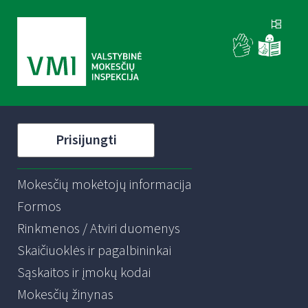
Prisijungti
Mokesčių mokėtojų informacija
Formos
Rinkmenos / Atviri duomenys
Skaičiuoklės ir pagalbininkai
Sąskaitos ir įmokų kodai
Mokesčių žinynas