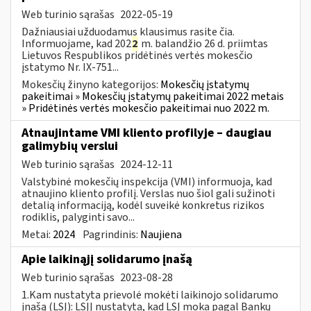
Web turinio sąrašas
2022-05-19
Dažniausiai užduodamus klausimus rasite čia.
Informuojame, kad 202
2
m. balandžio 26 d. priimtas
Lietuvos Respublikos pridėtinės vertės mokesčio
įstatymo Nr. IX-751...
Mokesčių žinyno kategorijos:
Mokesčių įstatymų
pakeitimai » Mokesčių įstatymų pakeitimai 2022 metais
» Pridėtinės vertės mokesčio pakeitimai nuo 2022 m.
Atnaujintame VMI kliento profilyje – daugiau
galimybių verslui
Web turinio sąrašas
2024-12-11
Valstybinė mokesčių inspekcija (VMI) informuoja, kad
atnaujino kliento profilį. Verslas nuo šiol gali sužinoti
detalią informaciją, kodėl suveikė konkretus rizikos
rodiklis, palyginti savo...
Metai:
2024
Pagrindinis:
Naujiena
Apie laikinąjį solidarumo įnašą
Web turinio sąrašas
2023-08-28
1.Kam nustatyta prievolė mokėti laikinojo solidarumo
įnašą (LSĮ): LSĮĮ nustatyta, kad LSĮ moka pagal Bankų