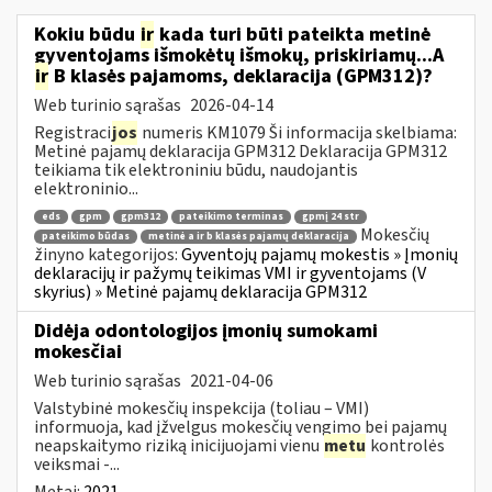
Kokiu būdu
ir
kada turi būti pateikta metinė
gyventojams išmokėtų išmokų, priskiriamų...A
ir
B klasės pajamoms, deklaracija (GPM312)?
Web turinio sąrašas
2026-04-14
Registraci
jos
numeris KM1079 Ši informacija skelbiama:
Metinė pajamų deklaracija GPM312 Deklaracija GPM312
teikiama tik elektroniniu būdu, naudojantis
elektroninio...
eds
gpm
gpm312
pateikimo terminas
gpmį 24 str
Mokesčių
pateikimo būdas
metinė a ir b klasės pajamų deklaracija
žinyno kategorijos:
Gyventojų pajamų mokestis » Įmonių
deklaracijų ir pažymų teikimas VMI ir gyventojams (V
skyrius) » Metinė pajamų deklaracija GPM312
Didėja odontologijos įmonių sumokami
mokesčiai
Web turinio sąrašas
2021-04-06
Valstybinė mokesčių inspekcija (toliau – VMI)
informuoja, kad įžvelgus mokesčių vengimo bei pajamų
neapskaitymo riziką inicijuojami vienu
metu
kontrolės
veiksmai -...
Metai:
2021