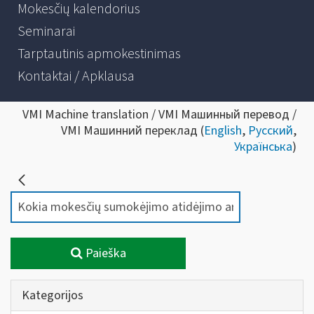
Mokesčių kalendorius
Seminarai
Tarptautinis apmokestinimas
Kontaktai / Apklausa
VMI Machine translation / VMI Машинный перевод /
VMI Машинний переклад (
English
,
Русский
,
Українська
)
Paieška
Kategorijos