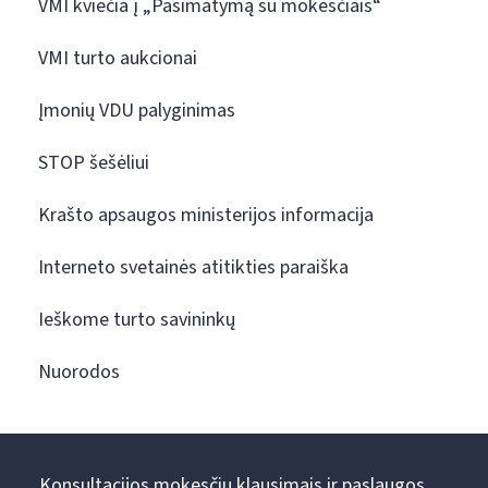
VMI kviečia į „Pasimatymą su mokesčiais“
VMI turto aukcionai
Įmonių VDU palyginimas
STOP šešėliui
Krašto apsaugos ministerijos informacija
Interneto svetainės atitikties paraiška
Ieškome turto savininkų
Nuorodos
Konsultacijos mokesčių klausimais ir paslaugos