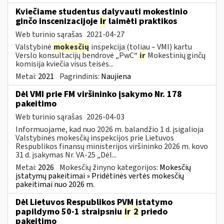
Kviečiame studentus dalyvauti mokestinio
ginčo inscenizacijoje
ir
laimėti praktikos
Web turinio sąrašas
2021-04-27
Valstybinė
mokesčių
inspekcija (toliau – VMI) kartu
Verslo konsultacijų bendrovė „PwC“
ir
Mokestinių ginčų
komisija kviečia visus teisės...
Metai:
2021
Pagrindinis:
Naujiena
Dėl VMI prie FM viršininko įsakymo Nr. 178
pakeitimo
Web turinio sąrašas
2026-04-03
Informuojame, kad nuo 2026 m. balandžio 1 d. įsigalioja
Valstybinės mokesčių inspekcijos prie Lietuvos
Respublikos finansų ministerijos viršininko 2026 m. kovo
31 d. įsakymas Nr. VA-25 „Dėl...
Metai:
2026
Mokesčių žinyno kategorijos:
Mokesčių
įstatymų pakeitimai » Pridėtinės vertės mokesčių
pakeitimai nuo 2026 m.
Dėl Lietuvos Respublikos PVM įstatymo
papildymo 50-1 straipsniu
ir
2
priedo
pakeitimo