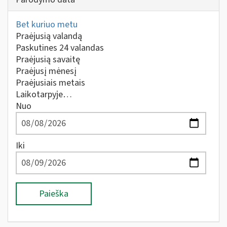
Bet kuriuo metu
Praėjusią valandą
Paskutines 24 valandas
Praėjusią savaitę
Praėjusį mėnesį
Praėjusiais metais
Laikotarpyje…
Nuo
Iki
Paieška