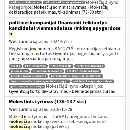
Mokesčių žinyno
veiklos sustabdymas
laikinas veiklos nevykdymas
kategorijos:
Mokesčių administravimas » Mokesčių
deklaracijos pateikimas, tikslinimas (73-80 str.)
politinei kampanijai finansuoti teikiantys
kandidatai vienmandatėse rinkimų apygardose
ir
Web turinio sąrašas
2024-07-11
Registraci
jos
numeris KM1273 Ši informacija skelbiama:
Deklaruojamas turtas Gyventojai, pageidaujantys gauti
piniginę socialinę paramą,
ir
jų...
turtas
politinė partija
nario mokestis
turto deklaravimas
jauna šeima
privaloma deklaruoti
ataskaitinis laikotarpis
piniginė socialinė parama
parama būstui įsigyti ar išsinuomoti
finansinė paskata pirmajam būstui įsigyti
politinės kampanijos dalyvis
Mokesčių žinyno kategorijos:
politinės partijos narys
Gyventojų turto deklaravimas » Deklaruojamas turtas
Mokestinis tyrimas (135-137 str.)
Web turinio sąrašas
2018-11-28
Mokestinis tyrimas — tai VMI pareigūno atliekama
mokesčių
mokėtojo veiklos stebėsena, apimanti
mokesčių
mokėtojo pateiktų...