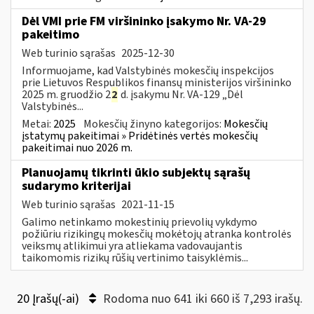
Dėl VMI prie FM viršininko įsakymo Nr. VA-29
pakeitimo
Web turinio sąrašas
2025-12-30
Informuojame, kad Valstybinės mokesčių inspekcijos
prie Lietuvos Respublikos finansų ministerijos viršininko
2025 m. gruodžio 2
2
d. įsakymu Nr. VA-129 „Dėl
Valstybinės...
Metai:
2025
Mokesčių žinyno kategorijos:
Mokesčių
įstatymų pakeitimai » Pridėtinės vertės mokesčių
pakeitimai nuo 2026 m.
Planuojamų tikrinti ūkio subjektų sąrašų
sudarymo kriterijai
Web turinio sąrašas
2021-11-15
Galimo netinkamo mokestinių prievolių vykdymo
požiūriu rizikingų mokesčių mokėtojų atranka kontrolės
veiksmų atlikimui yra atliekama vadovaujantis
taikomomis rizikų rūšių vertinimo taisyklėmis...
20 Įrašų(-ai)
Rodoma nuo 641 iki 660 iš 7,293 irašų.