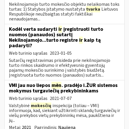
Nekilnojamojo turto mokesčio objektu nelaikomas toks
turtas: 1) Statybos įstatymo nustatyta
tvarka
Lietuvos
Respublikoje neužbaigtas statyti faktiškai
nenaudojamas...
Kodėl verta sudaryti
ir
įregistruoti turto
nuomos (panaudos) sutartį
Nekilnojamojo...turto registre
ir
kaip tą
padaryti?
Web turinio sąrašas
2023-01-05
Sutarčių registravimas prisideda prie nekilnojamojo
turto rinkos skaidrumo ir efektyvesnio gyventojų
pajamų mokesčio surinkimo į valstybės biudžetą.
Įregistruota turto nuomos (panaudos) sutartis...
VMI jau nuo liepos
mėn
. pradėjo i.ŽUR sistemos
mokymus turgaviečių prekybininkams
Web turinio sąrašas
2021-07-07
Valstybinė
mokesčių
inspekcija (toliau – VMI)
informuoja, kad, siekiant užtikrinti sklandų turgaviečių ir
viešų prekybos vietų prekybininkų mėsa, paukštiena ir
jų...
Metai:
2021
Pagrindinis:
Naujiena