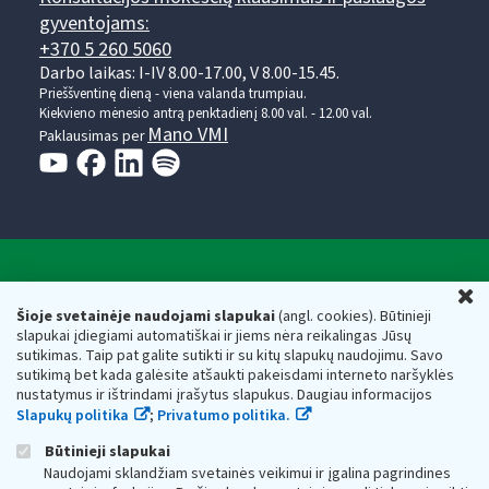
gyventojams:
+370 5 260 5060
Darbo laikas: I-IV 8.00-17.00, V 8.00-15.45.
Prieššventinę dieną - viena valanda trumpiau.
Kiekvieno mėnesio antrą penktadienį 8.00 val. - 12.00 val.
Mano VMI
Paklausimas per
Valstybinė mokesčių inspekcija prie Lietuvos
U
Respublikos finansų ministerijos
Šioje svetainėje naudojami slapukai
(angl. cookies). Būtinieji
slapukai įdiegiami automatiškai ir jiems nėra reikalingas Jūsų
Biudžetinė įstaiga. Juridinio asmens kodas — 188659752,
sutikimas. Taip pat galite sutikti ir su kitų slapukų naudojimu. Savo
adresas: Vasario 16-osios g. 14, 01107 Vilnius, Lietuva, el.paštas:
sutikimą bet kada galėsite atšaukti pakeisdami interneto naršyklės
vmi@vmi.lt
, E. pristatymo dėžutės adresas 188659752
nustatymus ir ištrindami įrašytus slapukus. Daugiau informacijos
Duomenys apie Valstybinę mokesčių inspekciją prie Lietuvos
Slapukų politika
;
Privatumo politika.
Respublikos finansų ministerijos kaupiami ir saugomi Juridinių
asmenų registre
Būtinieji slapukai
Naudojami sklandžiam svetainės veikimui ir įgalina pagrindines