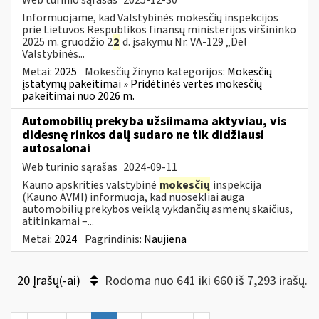
Informuojame, kad Valstybinės mokesčių inspekcijos
prie Lietuvos Respublikos finansų ministerijos viršininko
2025 m. gruodžio 2
2
d. įsakymu Nr. VA-129 „Dėl
Valstybinės...
Metai:
2025
Mokesčių žinyno kategorijos:
Mokesčių
įstatymų pakeitimai » Pridėtinės vertės mokesčių
pakeitimai nuo 2026 m.
Automobilių prekyba užsiimama aktyviau, vis
didesnę rinkos dalį sudaro ne tik didžiausi
autosalonai
Web turinio sąrašas
2024-09-11
Kauno apskrities valstybinė
mokesčių
inspekcija
(Kauno AVMI) informuoja, kad nuosekliai auga
automobilių prekybos veiklą vykdančių asmenų skaičius,
atitinkamai –...
Metai:
2024
Pagrindinis:
Naujiena
20 Įrašų(-ai)
Rodoma nuo 641 iki 660 iš 7,293 irašų.