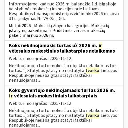
Informuojame, kad nuo 2026 m. balandžio 1 d. įsigalioja
Valstybinės mokesčių inspekcijos prie Lietuvos
Respublikos finansų ministerijos viršininko 2026 m. kovo
31 d. įsakymas Nr. VA-25 „Dėl...
Metai:
2026
Mokesčių žinyno kategorijos:
Mokesčių
įstatymų pakeitimai » Pridėtinės vertės mokesčių
pakeitimai nuo 2026 m.
Koks nekilnojamasis turtas už 2026 m.
ir
vėlesnius mokestinius laikotarpius nelaikomas
Web turinio sąrašas
2025-11-12
Nekilnojamojo turto mokesčio objektu nelaikomas toks
turtas: 1) Statybos įstatymo nustatyta
tvarka
Lietuvos
Respublikoje neužbaigtas statyti faktiškai
nenaudojamas...
Koks gyventojo nekilnojamasis turtas 2026 m.
ir
vėlesniais mokestiniais laikotarpiais
Web turinio sąrašas
2025-11-12
Nekilnojamojo turto mokesčio objektu nelaikomas toks
turtas: 1) Statybos įstatymo nustatyta
tvarka
Lietuvos
Respublikoje neužbaigtas statyti faktiškai
nenaudojamas...