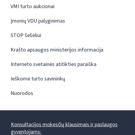
VMI turto aukcionai
Įmonių VDU palyginimas
STOP šešėliui
Krašto apsaugos ministerijos informacija
Interneto svetainės atitikties paraiška
Ieškome turto savininkų
Nuorodos
Konsultacijos mokesčių klausimais ir paslaugos
gyventojams: