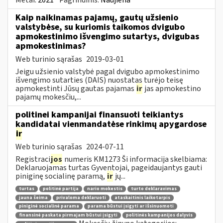
Kaip naikinamas pajamų, gautų užsienio
valstybėse, su kuriomis taikomos dvigubo
apmokestinimo išvengimo sutartys, dvigubas
apmokestinimas?
Web turinio sąrašas
2019-03-01
Jeigu užsienio valstybė pagal dvigubo apmokestinimo
išvengimo sutarties (DAIS) nuostatas turėjo teisę
apmokestinti Jūsų gautas pajamas
ir
jas apmokestino
pajamų mokesčiu,...
politinei kampanijai finansuoti teikiantys
kandidatai vienmandatėse rinkimų apygardose
ir
Web turinio sąrašas
2024-07-11
Registraci
jos
numeris KM1273 Ši informacija skelbiama:
Deklaruojamas turtas Gyventojai, pageidaujantys gauti
piniginę socialinę paramą,
ir
jų...
turtas
politinė partija
nario mokestis
turto deklaravimas
jauna šeima
privaloma deklaruoti
ataskaitinis laikotarpis
piniginė socialinė parama
parama būstui įsigyti ar išsinuomoti
finansinė paskata pirmajam būstui įsigyti
politinės kampanijos dalyvis