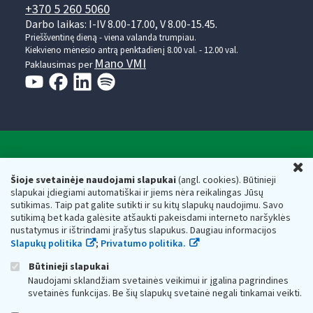
+370 5 260 5060
Darbo laikas: I-IV 8.00-17.00, V 8.00-15.45.
Prieššventinę dieną - viena valanda trumpiau.
Kiekvieno mėnesio antrą penktadienį 8.00 val. - 12.00 val.
Mano VMI
Paklausimas per
Valstybinė mokesčių inspekcija prie Lietuvos
U
Respublikos finansų ministerijos
Šioje svetainėje naudojami slapukai
(angl. cookies). Būtinieji
slapukai įdiegiami automatiškai ir jiems nėra reikalingas Jūsų
Biudžetinė įstaiga. Juridinio asmens kodas — 188659752,
sutikimas. Taip pat galite sutikti ir su kitų slapukų naudojimu. Savo
adresas: Vasario 16-osios g. 14, 01107 Vilnius, Lietuva, el.paštas:
sutikimą bet kada galėsite atšaukti pakeisdami interneto naršyklės
vmi@vmi.lt
, E. pristatymo dėžutės adresas 188659752
nustatymus ir ištrindami įrašytus slapukus. Daugiau informacijos
Duomenys apie Valstybinę mokesčių inspekciją prie Lietuvos
Slapukų politika
;
Privatumo politika.
Respublikos finansų ministerijos kaupiami ir saugomi Juridinių
asmenų registre
Būtinieji slapukai
Naudojami sklandžiam svetainės veikimui ir įgalina pagrindines
svetainės funkcijas. Be šių slapukų svetainė negali tinkamai veikti.