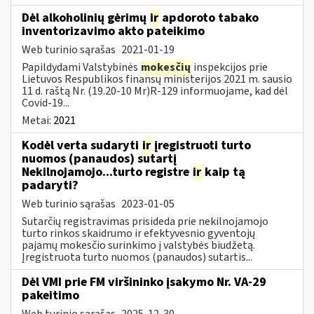
Dėl alkoholinių gėrimų
ir
apdoroto tabako
inventorizavimo akto pateikimo
Web turinio sąrašas
2021-01-19
Papildydami Valstybinės
mokesčių
inspekcijos prie
Lietuvos Respublikos finansų ministerijos 2021 m. sausio
11 d. raštą Nr. (19.20-10 Mr)R-129 informuojame, kad dėl
Covid-19...
Metai:
2021
Kodėl verta sudaryti
ir
įregistruoti turto
nuomos (panaudos) sutartį
Nekilnojamojo...turto registre
ir
kaip tą
padaryti?
Web turinio sąrašas
2023-01-05
Sutarčių registravimas prisideda prie nekilnojamojo
turto rinkos skaidrumo ir efektyvesnio gyventojų
pajamų mokesčio surinkimo į valstybės biudžetą.
Įregistruota turto nuomos (panaudos) sutartis...
Dėl VMI prie FM viršininko įsakymo Nr. VA-29
pakeitimo
Web turinio sąrašas
2025-12-30