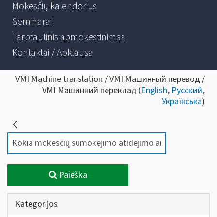
Mokesčių kalendorius
Seminarai
Tarptautinis apmokestinimas
Kontaktai / Apklausa
VMI Machine translation / VMI Машинный перевод /
VMI Машинний переклад (
English
,
Русский
,
Українська
)
Paieška
Kategorijos