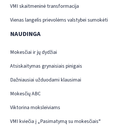
VMI skaitmeninė transformacija
Vienas langelis prievolėms valstybei sumokėti
NAUDINGA
Mokesčiai ir jų dydžiai
Atsiskaitymas grynaisiais pinigais
Dažniausiai užduodami klausimai
Mokesčių ABC
Viktorina moksleiviams
VMI kviečia į „Pasimatymą su mokesčiais“