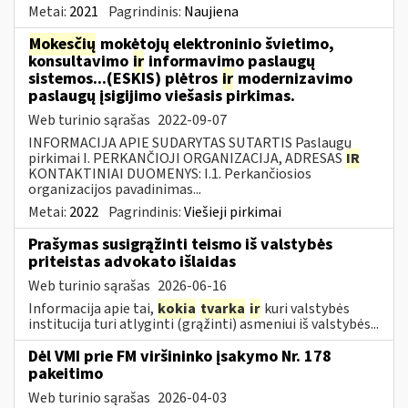
Metai:
2021
Pagrindinis:
Naujiena
Mokesčių
mokėtojų elektroninio švietimo,
konsultavimo
ir
informavimo paslaugų
sistemos...(ESKIS) plėtros
ir
modernizavimo
paslaugų įsigijimo viešasis pirkimas.
Web turinio sąrašas
2022-09-07
INFORMACIJA APIE SUDARYTAS SUTARTIS Paslaugų
pirkimai I. PERKANČIOJI ORGANIZACIJA, ADRESAS
IR
KONTAKTINIAI DUOMENYS: I.1. Perkančiosios
organizacijos pavadinimas...
Metai:
2022
Pagrindinis:
Viešieji pirkimai
Prašymas susigrąžinti teismo iš valstybės
priteistas advokato išlaidas
Web turinio sąrašas
2026-06-16
Informacija apie tai,
kokia
tvarka
ir
kuri valstybės
institucija turi atlyginti (grąžinti) asmeniui iš valstybės...
Dėl VMI prie FM viršininko įsakymo Nr. 178
pakeitimo
Web turinio sąrašas
2026-04-03