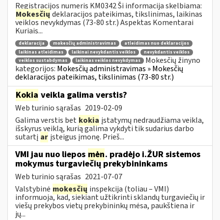
Registracijos numeris KM0342 Ši informacija skelbiama:
Mokesčių
deklaracijos pateikimas, tikslinimas, laikinas
veiklos nevykdymas (73-80 str.) Aspektas Komentarai
Kuriais...
deklaracija
mokesčių administravimas
atleidimas nuo deklaracijos
laikinas atleidimas
laikinai nevykdantis veiklos
nevykdantis veiklos
Mokesčių žinyno
veiklos sustabdymas
laikinas veiklos nevykdymas
kategorijos:
Mokesčių administravimas » Mokesčių
deklaracijos pateikimas, tikslinimas (73-80 str.)
Kokia
veikla galima verstis?
Web turinio sąrašas
2019-02-09
Galima verstis bet
kokia
įstatymų nedraudžiama veikla,
išskyrus veiklą, kurią galima vykdyti tik sudarius darbo
sutartį
ar
įsteigus įmonę. Prieš...
VMI jau nuo liepos
mėn
. pradėjo i.ŽUR sistemos
mokymus turgaviečių prekybininkams
Web turinio sąrašas
2021-07-07
Valstybinė
mokesčių
inspekcija (toliau – VMI)
informuoja, kad, siekiant užtikrinti sklandų turgaviečių ir
viešų prekybos vietų prekybininkų mėsa, paukštiena ir
jų...