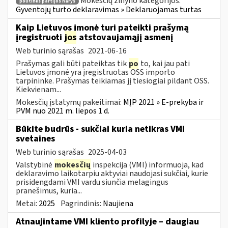
Mokesčių žinyno kategorijos:
politinės partijos narys
Gyventojų turto deklaravimas » Deklaruojamas turtas
Kaip Lietuvos įmonė turi pateikti prašymą
įregistruoti
jos
atstovaujamąjį asmenį
Web turinio sąrašas
2021-06-16
Prašymas gali būti pateiktas tik
po
to, kai jau pati
Lietuvos įmonė yra įregistruotas OSS importo
tarpininke. Prašymas teikiamas jį tiesiogiai pildant OSS.
Kiekvienam...
Mokesčių įstatymų pakeitimai:
MĮP 2021 » E-prekyba ir
PVM nuo 2021 m. liepos 1 d.
Būkite budrūs - sukčiai kuria netikras VMI
svetaines
Web turinio sąrašas
2025-04-03
Valstybinė
mokesčių
inspekcija (VMI) informuoja, kad
deklaravimo laikotarpiu aktyviai naudojasi sukčiai, kurie
prisidengdami VMI vardu siunčia melagingus
pranešimus, kuria...
Metai:
2025
Pagrindinis:
Naujiena
Atnaujintame VMI kliento profilyje – daugiau