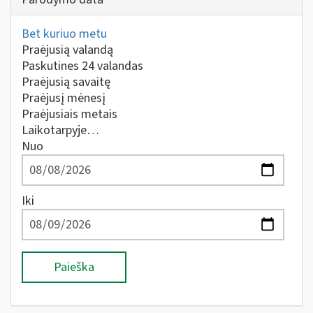
Bet kuriuo metu
Praėjusią valandą
Paskutines 24 valandas
Praėjusią savaitę
Praėjusį mėnesį
Praėjusiais metais
Laikotarpyje…
Nuo
Iki
Paieška