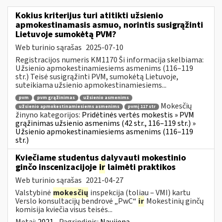
Kokius kriterijus turi atitikti užsienio
apmokestinamasis asmuo, norintis susigrąžinti
Lietuvoje sumokėtą PVM?
Web turinio sąrašas
2025-07-10
Registracijos numeris KM1170 Ši informacija skelbiama:
Užsienio apmokestinamiesiems asmenims (116–119
str.) Teisė susigrąžinti PVM, sumokėtą Lietuvoje,
suteikiama užsienio apmokestinamiesiems...
pvm
pvm grąžinimas
užsienio asmenims
Mokesčių
užsienio apmokestinamiesiems asmenims
pvmį 117 str
žinyno kategorijos:
Pridėtinės vertės mokestis » PVM
grąžinimas užsienio asmenims (42 str., 116–119 str.) »
Užsienio apmokestinamiesiems asmenims (116–119
str.)
Kviečiame studentus dalyvauti mokestinio
ginčo inscenizacijoje
ir
laimėti praktikos
Web turinio sąrašas
2021-04-27
Valstybinė
mokesčių
inspekcija (toliau – VMI) kartu
Verslo konsultacijų bendrovė „PwC“
ir
Mokestinių ginčų
komisija kviečia visus teisės...
Metai:
2021
Pagrindinis:
Naujiena