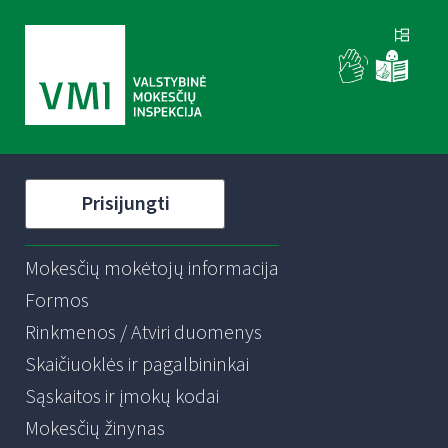
Prisijungti
Mokesčių mokėtojų informacija
Formos
Rinkmenos / Atviri duomenys
Skaičiuoklės ir pagalbininkai
Sąskaitos ir įmokų kodai
Mokesčių žinynas