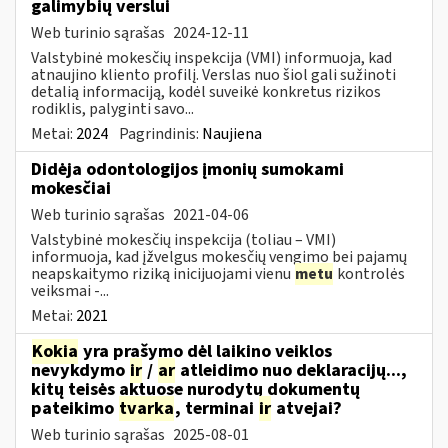
galimybių verslui
Web turinio sąrašas
2024-12-11
Valstybinė mokesčių inspekcija (VMI) informuoja, kad
atnaujino kliento profilį. Verslas nuo šiol gali sužinoti
detalią informaciją, kodėl suveikė konkretus rizikos
rodiklis, palyginti savo...
Metai:
2024
Pagrindinis:
Naujiena
Didėja odontologijos įmonių sumokami
mokesčiai
Web turinio sąrašas
2021-04-06
Valstybinė mokesčių inspekcija (toliau – VMI)
informuoja, kad įžvelgus mokesčių vengimo bei pajamų
neapskaitymo riziką inicijuojami vienu
metu
kontrolės
veiksmai -...
Metai:
2021
Kokia
yra prašymo dėl laikino veiklos
nevykdymo
ir
/
ar
atleidimo nuo deklaracijų...,
kitų teisės aktuose nurodytų dokumentų
pateikimo
tvarka
, terminai
ir
atvejai?
Web turinio sąrašas
2025-08-01