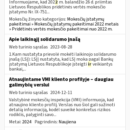
Informuojame, kad 202
2
m. balandžio 26 d. priimtas
Lietuvos Respublikos pridėtinės vertės mokesčio
įstatymo Nr. IX-751...
Mokesčių žinyno kategorijos:
Mokesčių įstatymų
pakeitimai » Mokesčių įstatymų pakeitimai 2022 metais
» Pridėtinės vertės mokesčio pakeitimai nuo 2022 m.
Apie laikinąjį solidarumo įnašą
Web turinio sąrašas
2023-08-28
1.Kam nustatyta prievolė mokėti laikinojo solidarumo
įnašą (LSĮ): LSĮĮ nustatyta, kad LSĮ moka pagal Bankų
įstatymą Lietuvos Respublikoje įsteigti
ir
veikiantys
bankai,...
Atnaujintame VMI kliento profilyje – daugiau
galimybių verslui
Web turinio sąrašas
2024-12-11
Valstybinė mokesčių inspekcija (VMI) informuoja, kad
atnaujino kliento profilį. Verslas nuo šiol gali sužinoti
detalią informaciją, kodėl suveikė konkretus rizikos
rodiklis, palyginti savo...
Metai:
2024
Pagrindinis:
Naujiena