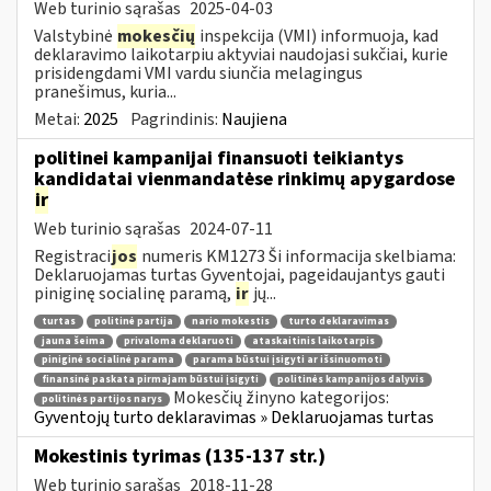
Web turinio sąrašas
2025-04-03
Valstybinė
mokesčių
inspekcija (VMI) informuoja, kad
deklaravimo laikotarpiu aktyviai naudojasi sukčiai, kurie
prisidengdami VMI vardu siunčia melagingus
pranešimus, kuria...
Metai:
2025
Pagrindinis:
Naujiena
politinei kampanijai finansuoti teikiantys
kandidatai vienmandatėse rinkimų apygardose
ir
Web turinio sąrašas
2024-07-11
Registraci
jos
numeris KM1273 Ši informacija skelbiama:
Deklaruojamas turtas Gyventojai, pageidaujantys gauti
piniginę socialinę paramą,
ir
jų...
turtas
politinė partija
nario mokestis
turto deklaravimas
jauna šeima
privaloma deklaruoti
ataskaitinis laikotarpis
piniginė socialinė parama
parama būstui įsigyti ar išsinuomoti
finansinė paskata pirmajam būstui įsigyti
politinės kampanijos dalyvis
Mokesčių žinyno kategorijos:
politinės partijos narys
Gyventojų turto deklaravimas » Deklaruojamas turtas
Mokestinis tyrimas (135-137 str.)
Web turinio sąrašas
2018-11-28