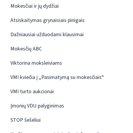
Mokesčiai ir jų dydžiai
Atsiskaitymas grynaisiais pinigais
Dažniausiai užduodami klausimai
Mokesčių ABC
Viktorina moksleiviams
VMI kviečia į „Pasimatymą su mokesčiais“
VMI turto aukcionai
Įmonių VDU palyginimas
STOP šešėliui