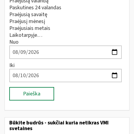
Praėjusią valandą
Paskutines 24 valandas
Praėjusią savaitę
Praėjusį mėnesį
Praėjusiais metais
Laikotarpyje…
Nuo
Iki
Paieška
Būkite budrūs - sukčiai kuria netikras VMI
svetaines