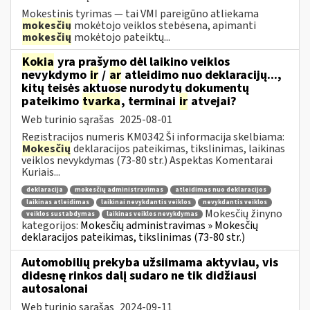
Mokestinis tyrimas — tai VMI pareigūno atliekama
mokesčių
mokėtojo veiklos stebėsena, apimanti
mokesčių
mokėtojo pateiktų...
Kokia
yra prašymo dėl laikino veiklos
nevykdymo
ir
/
ar
atleidimo nuo deklaracijų...,
kitų teisės aktuose nurodytų dokumentų
pateikimo
tvarka
, terminai
ir
atvejai?
Web turinio sąrašas
2025-08-01
Registracijos numeris KM0342 Ši informacija skelbiama:
Mokesčių
deklaracijos pateikimas, tikslinimas, laikinas
veiklos nevykdymas (73-80 str.) Aspektas Komentarai
Kuriais...
deklaracija
mokesčių administravimas
atleidimas nuo deklaracijos
laikinas atleidimas
laikinai nevykdantis veiklos
nevykdantis veiklos
Mokesčių žinyno
veiklos sustabdymas
laikinas veiklos nevykdymas
kategorijos:
Mokesčių administravimas » Mokesčių
deklaracijos pateikimas, tikslinimas (73-80 str.)
Automobilių prekyba užsiimama aktyviau, vis
didesnę rinkos dalį sudaro ne tik didžiausi
autosalonai
Web turinio sąrašas
2024-09-11