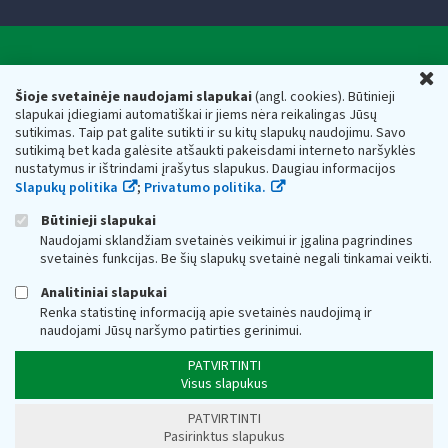
Valstybinė mokesčių inspekcija prie Lietuvos
U
Respublikos finansų ministerijos
Šioje svetainėje naudojami slapukai
(angl. cookies). Būtinieji
slapukai įdiegiami automatiškai ir jiems nėra reikalingas Jūsų
Biudžetinė įstaiga. Juridinio asmens kodas — 188659752,
sutikimas. Taip pat galite sutikti ir su kitų slapukų naudojimu. Savo
adresas: Vasario 16-osios g. 14, 01107 Vilnius, Lietuva, el.paštas:
sutikimą bet kada galėsite atšaukti pakeisdami interneto naršyklės
vmi@vmi.lt
, E. pristatymo dėžutės adresas 188659752
nustatymus ir ištrindami įrašytus slapukus. Daugiau informacijos
Duomenys apie Valstybinę mokesčių inspekciją prie Lietuvos
Slapukų politika
;
Privatumo politika.
Respublikos finansų ministerijos kaupiami ir saugomi Juridinių
asmenų registre
Būtinieji slapukai
Naudojami sklandžiam svetainės veikimui ir įgalina pagrindines
svetainės funkcijas. Be šių slapukų svetainė negali tinkamai veikti.
Analitiniai slapukai
Renka statistinę informaciją apie svetainės naudojimą ir
naudojami Jūsų naršymo patirties gerinimui.
PATVIRTINTI
Visus slapukus
PATVIRTINTI
Pasirinktus slapukus