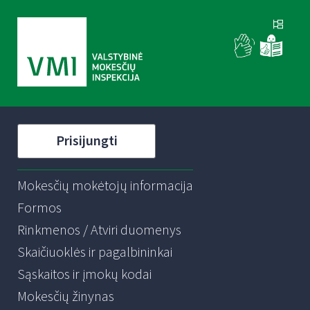
Prisijungti
Mokesčių mokėtojų informacija
Formos
Rinkmenos / Atviri duomenys
Skaičiuoklės ir pagalbininkai
Sąskaitos ir įmokų kodai
Mokesčių žinynas