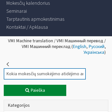
Mokesčių kalendorius
Seminarai
Tarptautinis apmokestinimas
Kontaktai / Apklausa
VMI Machine translation / VMI Машинный перевод /
VMI Машинний переклад (
English
,
Русский
,
Українська
)
Paieška
Kategorijos