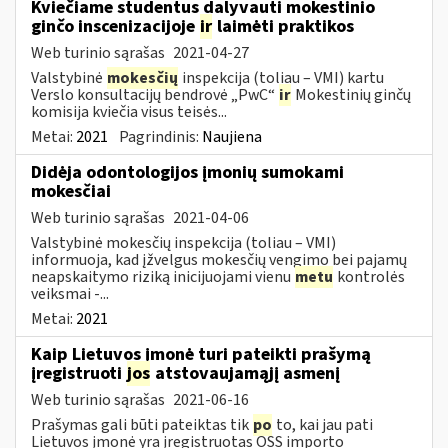
Kviečiame studentus dalyvauti mokestinio
ginčo inscenizacijoje
ir
laimėti praktikos
Web turinio sąrašas
2021-04-27
Valstybinė
mokesčių
inspekcija (toliau – VMI) kartu
Verslo konsultacijų bendrovė „PwC“
ir
Mokestinių ginčų
komisija kviečia visus teisės...
Metai:
2021
Pagrindinis:
Naujiena
Didėja odontologijos įmonių sumokami
mokesčiai
Web turinio sąrašas
2021-04-06
Valstybinė mokesčių inspekcija (toliau – VMI)
informuoja, kad įžvelgus mokesčių vengimo bei pajamų
neapskaitymo riziką inicijuojami vienu
metu
kontrolės
veiksmai -...
Metai:
2021
Kaip Lietuvos įmonė turi pateikti prašymą
įregistruoti
jos
atstovaujamąjį asmenį
Web turinio sąrašas
2021-06-16
Prašymas gali būti pateiktas tik
po
to, kai jau pati
Lietuvos įmonė yra įregistruotas OSS importo