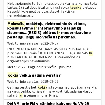
Nekilnojamojo turto mokesčio objektu nelaikomas toks
turtas: 1) Statybos įstatymo nustatyta
tvarka
Lietuvos
Respublikoje neužbaigtas statyti faktiškai
nenaudojamas...
Mokesčių
mokėtojų elektroninio švietimo,
konsultavimo
ir
informavimo paslaugų
sistemos...(ESKIS) plėtros
ir
modernizavimo
paslaugų įsigijimo viešasis pirkimas.
Web turinio sąrašas
2022-09-07
INFORMACIJA APIE SUDARYTAS SUTARTIS Paslaugų
pirkimai I. PERKANČIOJI ORGANIZACIJA, ADRESAS
IR
KONTAKTINIAI DUOMENYS: I.1. Perkančiosios
organizacijos pavadinimas...
Metai:
2022
Pagrindinis:
Viešieji pirkimai
Kokia
veikla galima verstis?
Web turinio sąrašas
2019-02-09
Galima verstis bet
kokia
įstatymų nedraudžiama veikla,
išskyrus veiklą, kurią galima vykdyti tik sudarius darbo
sutartį
ar
įsteigus įmonę. Prieš...
Dėl VMI prie FM viršininko įsakymo Nr. VA-29