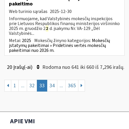
pakeitimo
Web turinio sąrašas
2025-12-30
Informuojame, kad Valstybinės mokesčių inspekcijos
prie Lietuvos Respublikos finansų ministerijos viršininko
2025 m. gruodžio 2
2
d. įsakymu Nr. VA-129 „Dėl
Valstybinės...
Metai:
2025
Mokesčių žinyno kategorijos:
Mokesčių
įstatymų pakeitimai » Pridėtinės vertės mokesčių
pakeitimai nuo 2026 m.
20 Įrašų(-ai)
Rodoma nuo 641 iki 660 iš 7,296 irašų.
1
...
32
33
34
...
365
APIE VMI