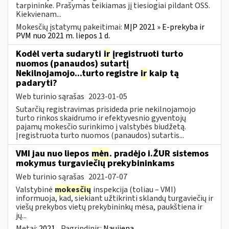
tarpininke. Prašymas teikiamas jį tiesiogiai pildant OSS.
Kiekvienam...
Mokesčių įstatymų pakeitimai:
MĮP 2021 » E-prekyba ir
PVM nuo 2021 m. liepos 1 d.
Kodėl verta sudaryti
ir
įregistruoti turto
nuomos (panaudos) sutartį
Nekilnojamojo...turto registre
ir
kaip tą
padaryti?
Web turinio sąrašas
2023-01-05
Sutarčių registravimas prisideda prie nekilnojamojo
turto rinkos skaidrumo ir efektyvesnio gyventojų
pajamų mokesčio surinkimo į valstybės biudžetą.
Įregistruota turto nuomos (panaudos) sutartis...
VMI jau nuo liepos
mėn
. pradėjo i.ŽUR sistemos
mokymus turgaviečių prekybininkams
Web turinio sąrašas
2021-07-07
Valstybinė
mokesčių
inspekcija (toliau – VMI)
informuoja, kad, siekiant užtikrinti sklandų turgaviečių ir
viešų prekybos vietų prekybininkų mėsa, paukštiena ir
jų...
Metai:
2021
Pagrindinis:
Naujiena