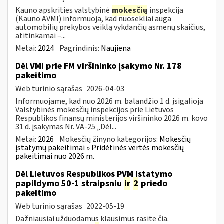
Kauno apskrities valstybinė
mokesčių
inspekcija
(Kauno AVMI) informuoja, kad nuosekliai auga
automobilių prekybos veiklą vykdančių asmenų skaičius,
atitinkamai –...
Metai:
2024
Pagrindinis:
Naujiena
Dėl VMI prie FM viršininko įsakymo Nr. 178
pakeitimo
Web turinio sąrašas
2026-04-03
Informuojame, kad nuo 2026 m. balandžio 1 d. įsigalioja
Valstybinės mokesčių inspekcijos prie Lietuvos
Respublikos finansų ministerijos viršininko 2026 m. kovo
31 d. įsakymas Nr. VA-25 „Dėl...
Metai:
2026
Mokesčių žinyno kategorijos:
Mokesčių
įstatymų pakeitimai » Pridėtinės vertės mokesčių
pakeitimai nuo 2026 m.
Dėl Lietuvos Respublikos PVM įstatymo
papildymo 50-1 straipsniu
ir
2
priedo
pakeitimo
Web turinio sąrašas
2022-05-19
Dažniausiai užduodamus klausimus rasite čia.