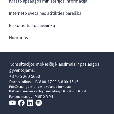
Krašto apsaugos ministerijos informacija
Interneto svetainės atitikties paraiška
Ieškome turto savininkų
Nuorodos
Konsultacijos mokesčių klausimais ir paslaugos
gyventojams:
+370 5 260 5060
Darbo laikas: I-IV 8.00-17.00, V 8.00-15.45.
Prieššventinę dieną - viena valanda trumpiau.
Kiekvieno mėnesio antrą penktadienį 8.00 val. - 12.00 val.
Mano VMI
Paklausimas per