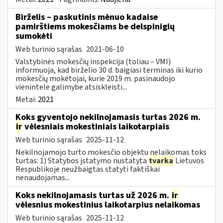
Birželis – paskutinis mėnuo kadaise
pamirštiems mokesčiams be delspinigių
sumokėti
Web turinio sąrašas
2021-06-10
Valstybinės mokesčių inspekcija (toliau – VMI)
informuoja, kad birželio 30 d. baigiasi terminas iki kurio
mokesčių mokėtojai, kurie 2019 m. pasinaudojo
vienintele galimybe atsiskleisti...
Metai:
2021
Koks gyventojo nekilnojamasis turtas 2026 m.
ir
vėlesniais mokestiniais laikotarpiais
Web turinio sąrašas
2025-11-12
Nekilnojamojo turto mokesčio objektu nelaikomas toks
turtas: 1) Statybos įstatymo nustatyta
tvarka
Lietuvos
Respublikoje neužbaigtas statyti faktiškai
nenaudojamas...
Koks nekilnojamasis turtas už 2026 m.
ir
vėlesnius mokestinius laikotarpius nelaikomas
Web turinio sąrašas
2025-11-12