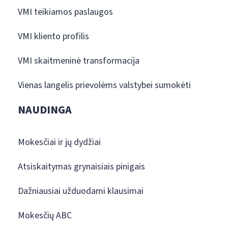
VMI teikiamos paslaugos
VMI kliento profilis
VMI skaitmeninė transformacija
Vienas langelis prievolėms valstybei sumokėti
NAUDINGA
Mokesčiai ir jų dydžiai
Atsiskaitymas grynaisiais pinigais
Dažniausiai užduodami klausimai
Mokesčių ABC