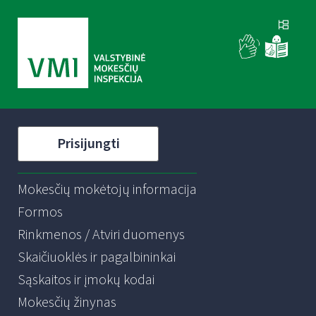
Prisijungti
Mokesčių mokėtojų informacija
Formos
Rinkmenos / Atviri duomenys
Skaičiuoklės ir pagalbininkai
Sąskaitos ir įmokų kodai
Mokesčių žinynas