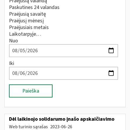
Praėjusią valandą
Paskutines 24 valandas
Praėjusią savaitę
Praėjusį mėnesį
Praėjusiais metais
Laikotarpyje…
Nuo
Iki
Paieška
Dėl laikinojo solidarumo įnašo apskaičiavimo
Web turinio sąrašas
2023-06-26