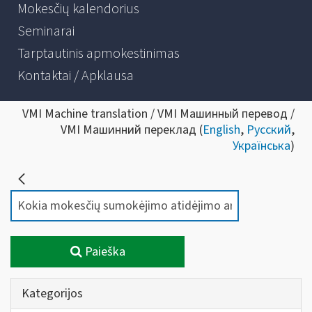
Mokesčių kalendorius
Seminarai
Tarptautinis apmokestinimas
Kontaktai / Apklausa
VMI Machine translation / VMI Машинный перевод /
VMI Машинний переклад (
English
,
Русский
,
Українська
)
Paieška
Kategorijos