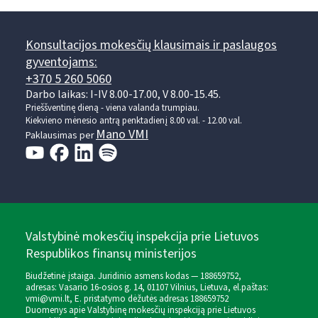
Konsultacijos mokesčių klausimais ir paslaugos
gyventojams:
+370 5 260 5060
Darbo laikas: I-IV 8.00-17.00, V 8.00-15.45.
Prieššventinę dieną - viena valanda trumpiau.
Kiekvieno mėnesio antrą penktadienį 8.00 val. - 12.00 val.
Mano VMI
Paklausimas per
Valstybinė mokesčių inspekcija prie Lietuvos
Respublikos finansų ministerijos
Biudžetinė įstaiga. Juridinio asmens kodas — 188659752,
adresas: Vasario 16-osios g. 14, 01107 Vilnius, Lietuva, el.paštas:
vmi@vmi.lt
, E. pristatymo dėžutės adresas 188659752
Duomenys apie Valstybinę mokesčių inspekciją prie Lietuvos