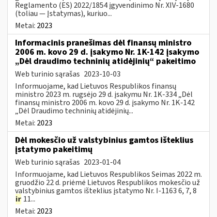
Reglamento (ES) 2022/1854 įgyvendinimo Nr. XIV-1680
(toliau — Įstatymas), kuriuo...
Metai:
2023
Informacinis pranešimas dėl finansų ministro
2006 m. kovo 29 d. įsakymo Nr. 1K-142 įsakymo
„Dėl draudimo techninių atidėjinių“ pakeitimo
Web turinio sąrašas
2023-10-03
Informuojame, kad Lietuvos Respublikos finansų
ministro 2023 m. rugsėjo 29 d. įsakymu Nr. 1K-334 „Dėl
finansų ministro 2006 m. kovo 29 d. įsakymo Nr. 1K-142
„Dėl Draudimo techninių atidėjinių...
Metai:
2023
Dėl mokesčio už valstybinius gamtos išteklius
įstatymo pakeitimų
Web turinio sąrašas
2023-01-04
Informuojame, kad Lietuvos Respublikos Seimas 2022 m.
gruodžio 22 d. priėmė Lietuvos Respublikos mokesčio už
valstybinius gamtos išteklius įstatymo Nr. I-1163 6, 7, 8
ir
11...
Metai:
2023