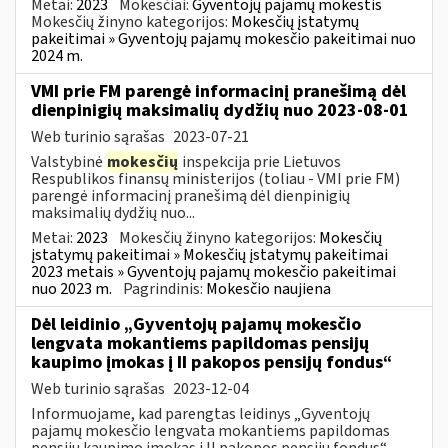
Metai:
2023
Mokesčiai:
Gyventojų pajamų mokestis
Mokesčių žinyno kategorijos:
Mokesčių įstatymų
pakeitimai » Gyventojų pajamų mokesčio pakeitimai nuo
2024 m.
VMI prie FM parengė informacinį pranešimą dėl
dienpinigių maksimalių dydžių nuo 2023-08-01
Web turinio sąrašas
2023-07-21
Valstybinė
mokesčių
inspekcija prie Lietuvos
Respublikos finansų ministerijos (toliau - VMI prie FM)
parengė informacinį pranešimą dėl dienpinigių
maksimalių dydžių nuo...
Metai:
2023
Mokesčių žinyno kategorijos:
Mokesčių
įstatymų pakeitimai » Mokesčių įstatymų pakeitimai
2023 metais » Gyventojų pajamų mokesčio pakeitimai
nuo 2023 m.
Pagrindinis:
Mokesčio naujiena
Dėl leidinio „Gyventojų pajamų mokesčio
lengvata mokantiems papildomas pensijų
kaupimo įmokas į II pakopos pensijų fondus“
Web turinio sąrašas
2023-12-04
Informuojame, kad parengtas leidinys „Gyventojų
pajamų mokesčio lengvata mokantiems papildomas
pensijų kaupimo įmokas į II pakopos pensijų fondus“