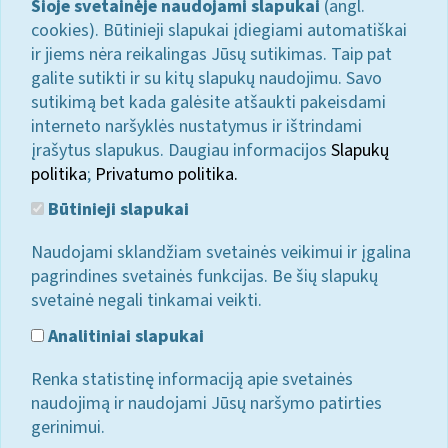
Šioje svetainėje naudojami slapukai
(angl.
cookies). Būtinieji slapukai įdiegiami automatiškai
ir jiems nėra reikalingas Jūsų sutikimas. Taip pat
galite sutikti ir su kitų slapukų naudojimu. Savo
sutikimą bet kada galėsite atšaukti pakeisdami
interneto naršyklės nustatymus ir ištrindami
įrašytus slapukus. Daugiau informacijos
Slapukų
politika
;
Privatumo politika.
Būtinieji slapukai
Naudojami sklandžiam svetainės veikimui ir įgalina
pagrindines svetainės funkcijas. Be šių slapukų
svetainė negali tinkamai veikti.
Analitiniai slapukai
Renka statistinę informaciją apie svetainės
naudojimą ir naudojami Jūsų naršymo patirties
gerinimui.