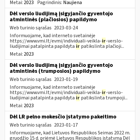
Metai:
2023
Pagrindinis:
Naujiena
Dėl verslo liudijimą įsigyjančio gyventojo
atmintinės (plačiosios) papildymo
Web turinio sąrašas
2023-03-24
Informuojame, kad interneto svetainėje
https://www.vmi.lt/evmi/individuali-veikla-
ir
-verslo-
liudijimai patalpinta papildyta
ir
patikslinta plačioji...
Metai:
2023
Dėl verslo liudijimą įsigyjančio gyventojo
atmintinės (trumposios) papildymo
Web turinio sąrašas
2023-01-19
Informuojame, kad interneto svetainėje
https://www.vmi.lt/evmi/individuali-veikla-
ir
-verslo-
liudijimai patalpinta papildyta
ir
patikslinta trumpoji...
Metai:
2023
Dėl LR pelno mokesčio įstatymo pakeitimo
Web turinio sąrašas
2023-01-17
Informuojame, kad Lietuvos Respublikos Seimas 2022 m.
gruodžio 15 d. priėmė Lietuvos Respublikos įstatymą Dėl