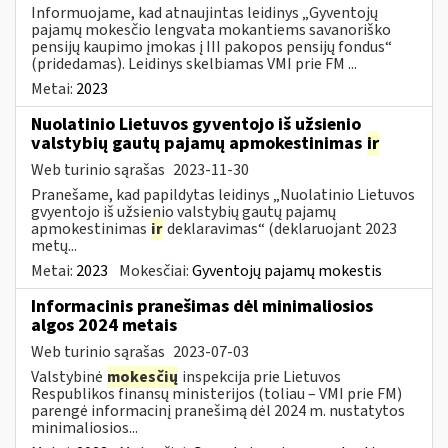
Informuojame, kad atnaujintas leidinys „Gyventojų
pajamų mokesčio lengvata mokantiems savanoriško
pensijų kaupimo įmokas į III pakopos pensijų fondus“
(pridedamas). Leidinys skelbiamas VMI prie FM ...
Metai:
2023
Nuolatinio Lietuvos gyventojo iš užsienio
valstybių gautų pajamų apmokestinimas
ir
Web turinio sąrašas
2023-11-30
Pranešame, kad papildytas leidinys „Nuolatinio Lietuvos
gvyentojo iš užsienio valstybių gautų pajamų
apmokestinimas
ir
deklaravimas“ (deklaruojant 2023
metų...
Metai:
2023
Mokesčiai:
Gyventojų pajamų mokestis
Informacinis pranešimas dėl minimaliosios
algos 2024 metais
Web turinio sąrašas
2023-07-03
Valstybinė
mokesčių
inspekcija prie Lietuvos
Respublikos finansų ministerijos (toliau – VMI prie FM)
parengė informacinį pranešimą dėl 2024 m. nustatytos
minimaliosios...