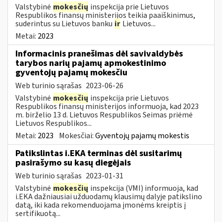
Valstybinė
mokesčių
inspekcija prie Lietuvos
Respublikos finansų ministerijos teikia paaiškinimus,
suderintus su Lietuvos banku
ir
Lietuvos...
Metai:
2023
Informacinis pranešimas dėl savivaldybės
tarybos narių pajamų apmokestinimo
gyventojų pajamų mokesčiu
Web turinio sąrašas
2023-06-26
Valstybinė
mokesčių
inspekcija prie Lietuvos
Respublikos finansų ministerijos informuoja, kad 2023
m. birželio 13 d. Lietuvos Respublikos Seimas priėmė
Lietuvos Respublikos...
Metai:
2023
Mokesčiai:
Gyventojų pajamų mokestis
Patikslintas i.EKA terminas dėl susitarimų
pasirašymo su kasų diegėjais
Web turinio sąrašas
2023-01-31
Valstybinė
mokesčių
inspekcija (VMI) informuoja, kad
i.EKA dažniausiai užduodamų klausimų dalyje patikslino
datą, iki kada rekomenduojama įmonėms kreiptis į
sertifikuotą...