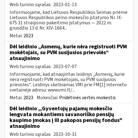
Web turinio sąrašas
2023-01-13
Informuojame, kad Lietuvos Respublikos Seimas priėmė
Lietuvos Respublikos pelno mokesčio įstatymo Nr. IX-
675 31 straipsnio pakeitimo įstatymus — 2022 m.
gruodžio 13 d. Nr. XIV-1664...
Metai:
2023
Dėl leidinio „Asmenų, kurie nėra registruoti PVM
mokėtojais, su PVM susijusios prievolės“
atnaujinimo
Web turinio sąrašas
2023-07-07
Informuojame, kad atnaujintas leidinys „Asmenų, kurie
nėra registruoti PVM mokėtojais, su PVM susijusios
prievolės“. Leidinys skelbiamas VMI prie FM[1] interneto
svetainėje adresu: www.vmi.lt/...
Metai:
2023
Mokesčiai:
Pridėtinės vertės mokestis
Dėl leidinio ,,Gyventojų pajamų mokesčio
lengvata mokantiems savanoriško pensijų
kaupimo įmokas į III pakopos pensijų fondus"
atnaujinimo
Web turinio sąrašas
2023-10-31