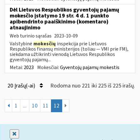
Dėl Lietuvos Respublikos gyventojų pajamų
mokesčio įstatymo 19 str. 4 d. 1 punkto
apibendrinto paaiškinimo (komentaro)
atnaujinimo
Web turinio sąrašas
2023-10-09
Valstybinė
mokesčių
inspekcija prie Lietuvos
Respublikos finansų ministerijos (toliau — VMI prie FM),
siekdama užtikrinti vienodą Lietuvos Respublikos
gyventojų pajamų...
Metai:
2023
Mokesčiai:
Gyventojų pajamų mokestis
20 Įrašų(-ai)
Rodoma nuo 221 iki 225 iš 225 irašų.
1
...
10
11
12
Uždaryti