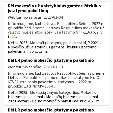
Dėl mokesčio už valstybinius gamtos išteklius
įstatymo pakeitimų
Web turinio sąrašas
2023-01-04
Informuojame, kad Lietuvos Respublikos Seimas 2022 m.
gruodžio 22 d. priėmė Lietuvos Respublikos mokesčio už
valstybinius gamtos išteklius įstatymo Nr. I-1163 6, 7, 8
ir
11...
Metai:
2023
Mokesčių įstatymų pakeitimai:
MĮP 2021 »
Mokesčio už valstybinius gamtos išteklius įstatymo
pakeitimai nuo 2023 m.
Dėl LR pelno mokesčio įstatymo pakeitimo
Web turinio sąrašas
2023-01-13
Informuojame, kad Lietuvos Respublikos Seimas priėmė
Lietuvos Respublikos pelno mokesčio įstatymo Nr. IX-
675 31 straipsnio pakeitimo įstatymus — 2022 m.
gruodžio 13 d. Nr. XIV-1664...
Metai:
2023
Mokesčių žinyno kategorijos:
Mokesčių
įstatymų pakeitimai » Mokesčių įstatymų pakeitimai
2023 metais » Pelno mokesčio pakeitimai nuo 2023 m.
Dėl LR pelno mokesčio įstatymo pakeitimo