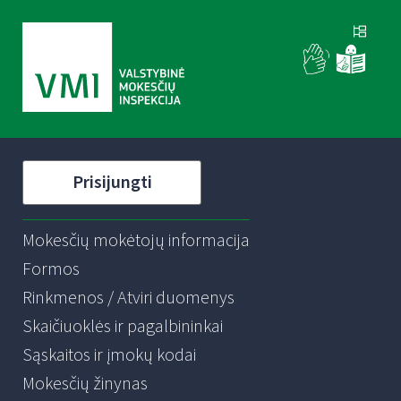
Prisijungti
Mokesčių mokėtojų informacija
Formos
Rinkmenos / Atviri duomenys
Skaičiuoklės ir pagalbininkai
Sąskaitos ir įmokų kodai
Mokesčių žinynas