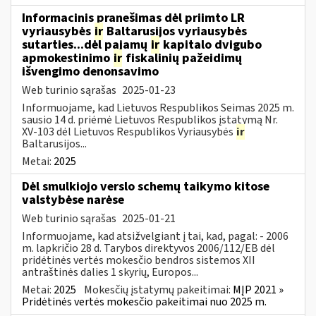
Informacinis pranešimas dėl priimto LR
vyriausybės
ir
Baltarusijos vyriausybės
sutarties...dėl pajamų
ir
kapitalo dvigubo
apmokestinimo
ir
fiskalinių pažeidimų
išvengimo denonsavimo
Web turinio sąrašas
2025-01-23
Informuojame, kad Lietuvos Respublikos Seimas 2025 m.
sausio 14 d. priėmė Lietuvos Respublikos įstatymą Nr.
XV-103 dėl Lietuvos Respublikos Vyriausybės
ir
Baltarusijos...
Metai:
2025
Dėl smulkiojo verslo schemų taikymo kitose
valstybėse narėse
Web turinio sąrašas
2025-01-21
Informuojame, kad atsižvelgiant į tai, kad, pagal: - 2006
m. lapkričio 28 d. Tarybos direktyvos 2006/112/EB dėl
pridėtinės vertės mokesčio bendros sistemos XII
antraštinės dalies 1 skyrių, Europos...
Metai:
2025
Mokesčių įstatymų pakeitimai:
MĮP 2021 »
Pridėtinės vertės mokesčio pakeitimai nuo 2025 m.