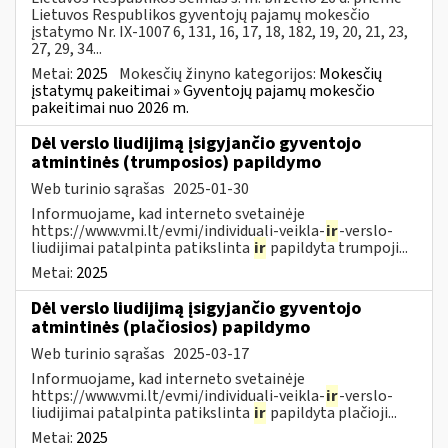
Lietuvos Respublikos gyventojų pajamų mokesčio
įstatymo Nr. IX-1007 6, 131, 16, 17, 18, 182, 19, 20, 21, 23,
27, 29, 34...
Metai:
2025
Mokesčių žinyno kategorijos:
Mokesčių
įstatymų pakeitimai » Gyventojų pajamų mokesčio
pakeitimai nuo 2026 m.
Dėl verslo liudijimą įsigyjančio gyventojo
atmintinės (trumposios) papildymo
Web turinio sąrašas
2025-01-30
Informuojame, kad interneto svetainėje
https://www.vmi.lt/evmi/individuali-veikla-
ir
-verslo-
liudijimai patalpinta patikslinta
ir
papildyta trumpoji...
Metai:
2025
Dėl verslo liudijimą įsigyjančio gyventojo
atmintinės (plačiosios) papildymo
Web turinio sąrašas
2025-03-17
Informuojame, kad interneto svetainėje
https://www.vmi.lt/evmi/individuali-veikla-
ir
-verslo-
liudijimai patalpinta patikslinta
ir
papildyta plačioji...
Metai:
2025