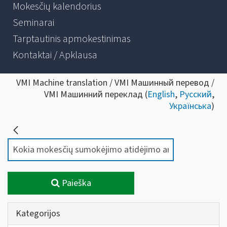
Mokesčių kalendorius
Seminarai
Tarptautinis apmokestinimas
Kontaktai / Apklausa
VMI Machine translation / VMI Машинный перевод /
VMI Машинний переклад (
English
,
Русский
,
Українська
)
Paieška
Kategorijos