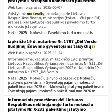
įstatymo 5 straipsnio komentaro pakeitimo
Web turinio sąrašas
2025-05-07
Valstybinė
mokesčių
inspekcija prie Lietuvos
Respublikos finansų ministerijos (toliau – VMI prie FM)
praneša, kad Lietuvos Respublikos paveldimo turto
mokesčio įstatymo 5...
Metai:
2025
Mokesčiai:
Paveldimo turto mokestis
lapkričio 19 d. nutarimo Nr. 1797 „Dėl Verslo
liudijimų išdavimo gyventojams taisyklių
ir
Web turinio sąrašas
2025-11-24
Informuojame, kad 2025 m. lapkričio 19 d. priimtas
Lietuvos Respublikos Vyriausybės nutarimas Nr. 811 „Dėl
Lietuvos Respublikos Vyriausybės 2002 m. lapkričio 19 d.
nutarimo Nr. 1797 „Dėl Verslo...
Metai:
2025
Mokesčių žinyno kategorijos:
Mokesčių
įstatymų pakeitimai » Gyventojų pajamų mokesčio
pakeitimai nuo 2025 m.
Mokesčių įstatymų pakeitimai »
Gyventojų pajamų mokesčio pakeitimai nuo 2026 m.
Informacinis pranešimas dėl Lietuvos
Respublikos nekilnojamojo turto mokesčio
įstatymo Nr. X-233 pakeitimo įstatymo