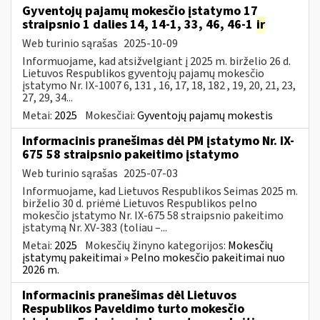
Gyventojų pajamų mokesčio įstatymo 17
straipsnio 1 dalies 14, 14-1, 33, 46, 46-1
ir
Web turinio sąrašas
2025-10-09
Informuojame, kad atsižvelgiant į 2025 m. birželio 26 d.
Lietuvos Respublikos gyventojų pajamų mokesčio
įstatymo Nr. IX-1007 6, 131 , 16, 17, 18, 182 , 19, 20, 21, 23,
27, 29, 34...
Metai:
2025
Mokesčiai:
Gyventojų pajamų mokestis
Informacinis pranešimas dėl PM įstatymo Nr. IX-
675 58 straipsnio pakeitimo įstatymo
Web turinio sąrašas
2025-07-03
Informuojame, kad Lietuvos Respublikos Seimas 2025 m.
birželio 30 d. priėmė Lietuvos Respublikos pelno
mokesčio įstatymo Nr. IX-675 58 straipsnio pakeitimo
įstatymą Nr. XV-383 (toliau –...
Metai:
2025
Mokesčių žinyno kategorijos:
Mokesčių
įstatymų pakeitimai » Pelno mokesčio pakeitimai nuo
2026 m.
Informacinis pranešimas dėl Lietuvos
Respublikos Paveldimo turto mokesčio