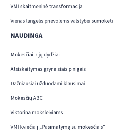
VMI skaitmeninė transformacija
Vienas langelis prievolėms valstybei sumokėti
NAUDINGA
Mokesčiai ir jų dydžiai
Atsiskaitymas grynaisiais pinigais
Dažniausiai užduodami klausimai
Mokesčių ABC
Viktorina moksleiviams
VMI kviečia į „Pasimatymą su mokesčiais“