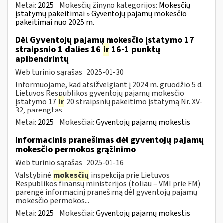
Metai:
2025
Mokesčių žinyno kategorijos:
Mokesčių
įstatymų pakeitimai » Gyventojų pajamų mokesčio
pakeitimai nuo 2025 m.
Dėl Gyventojų pajamų mokesčio įstatymo 17
straipsnio 1 dalies 16
ir
16-1 punktų
apibendrintų
Web turinio sąrašas
2025-01-30
Informuojame, kad atsižvelgiant į 2024 m. gruodžio 5 d.
Lietuvos Respublikos gyventojų pajamų mokesčio
įstatymo 17
ir
20 straipsnių pakeitimo įstatymą Nr. XV-
32, parengtas...
Metai:
2025
Mokesčiai:
Gyventojų pajamų mokestis
Informacinis pranešimas dėl gyventojų pajamų
mokesčio permokos grąžinimo
Web turinio sąrašas
2025-01-16
Valstybinė
mokesčių
inspekcija prie Lietuvos
Respublikos finansų ministerijos (toliau – VMI prie FM)
parengė informacinį pranešimą dėl gyventojų pajamų
mokesčio permokos...
Metai:
2025
Mokesčiai:
Gyventojų pajamų mokestis