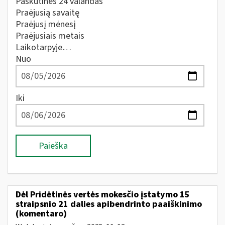
Paskutines 24 valandas
Praėjusią savaitę
Praėjusį mėnesį
Praėjusiais metais
Laikotarpyje…
Nuo
Iki
Paieška
Dėl Pridėtinės vertės mokesčio įstatymo 15
straipsnio 21 dalies apibendrinto paaiškinimo
(komentaro)