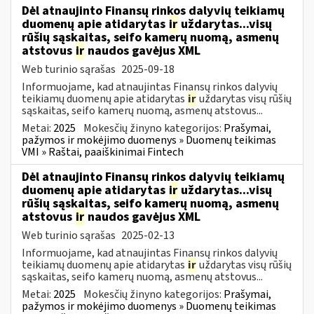
Dėl atnaujinto Finansų rinkos dalyvių teikiamų
duomenų apie atidarytas
ir
uždarytas...visų
rūšių sąskaitas, seifo kamerų nuomą, asmenų
atstovus
ir
naudos gavėjus XML
Web turinio sąrašas
2025-09-18
Informuojame, kad atnaujintas Finansų rinkos dalyvių
teikiamų duomenų apie atidarytas
ir
uždarytas visų rūšių
sąskaitas, seifo kamerų nuomą, asmenų atstovus...
Metai:
2025
Mokesčių žinyno kategorijos:
Prašymai,
pažymos ir mokėjimo duomenys » Duomenų teikimas
VMI » Raštai, paaiškinimai Fintech
Dėl atnaujinto Finansų rinkos dalyvių teikiamų
duomenų apie atidarytas
ir
uždarytas...visų
rūšių sąskaitas, seifo kamerų nuomą, asmenų
atstovus
ir
naudos gavėjus XML
Web turinio sąrašas
2025-02-13
Informuojame, kad atnaujintas Finansų rinkos dalyvių
teikiamų duomenų apie atidarytas
ir
uždarytas visų rūšių
sąskaitas, seifo kamerų nuomą, asmenų atstovus...
Metai:
2025
Mokesčių žinyno kategorijos:
Prašymai,
pažymos ir mokėjimo duomenys » Duomenų teikimas