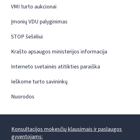
VMI turto aukcionai
Įmonių VDU palyginimas
STOP šešėliui
Krašto apsaugos ministerijos informacija
Interneto svetainės atitikties paraiška
Ieškome turto savininkų
Nuorodos
Konsultacijos mokesčių klausimais ir paslaugos
gyventojams: