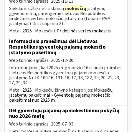
Web turinio sąrašas
2025-11-13
Siekdami užtikrinti sklandų
mokesčių
įstatymų
įgyvendinimą, parengėme Lietuvos Respublikos
pridėtinės vertės mokesčio įstatymo (toliau – PVM
įstatymas) 15 straipsnio 21...
Metai:
2025
Mokesčiai:
Pridėtinės vertės mokestis
Informacinis pranešimas dėl Lietuvos
Respublikos gyventojų pajamų mokesčio
įstatymo pakeitimų
Web turinio sąrašas
2025-12-30
Informuojame, kad 2025 m. gruodžio 16 d. buvo priimtas
Lietuvos Respublikos gyventojų pajamų mokesčio
įstatymo Nr. IX-1007 6, 131, 16, 17, 18, 182, 19, 20, 21, 23,
27, 29, 34...
Metai:
2025
Mokesčių žinyno kategorijos:
Mokesčių
įstatymų pakeitimai » Gyventojų pajamų mokesčio
pakeitimai nuo 2026 m.
Dėl gyventojų pajamų apmokestinimo pokyčių
nuo 2026 metų
Web turinio sąrašas
2025-07-03
Lietuvos Respublikos Seimas š. m. birželio 26 d. priėmė