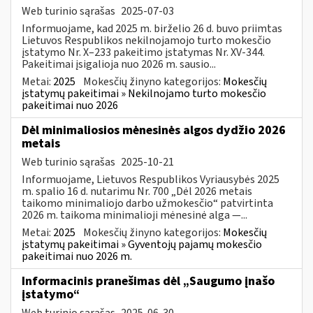
Web turinio sąrašas
2025-07-03
Informuojame, kad 2025 m. birželio 26 d. buvo priimtas
Lietuvos Respublikos nekilnojamojo turto mokesčio
įstatymo Nr. X–233 pakeitimo įstatymas Nr. XV-344.
Pakeitimai įsigalioja nuo 2026 m. sausio...
Metai:
2025
Mokesčių žinyno kategorijos:
Mokesčių
įstatymų pakeitimai » Nekilnojamo turto mokesčio
pakeitimai nuo 2026
Dėl minimaliosios mėnesinės algos dydžio 2026
metais
Web turinio sąrašas
2025-10-21
Informuojame, Lietuvos Respublikos Vyriausybės 2025
m. spalio 16 d. nutarimu Nr. 700 „Dėl 2026 metais
taikomo minimaliojo darbo užmokesčio“ patvirtinta
2026 m. taikoma minimalioji mėnesinė alga —...
Metai:
2025
Mokesčių žinyno kategorijos:
Mokesčių
įstatymų pakeitimai » Gyventojų pajamų mokesčio
pakeitimai nuo 2026 m.
Informacinis pranešimas dėl „Saugumo įnašo
įstatymo“
Web turinio sąrašas
2025-06-30