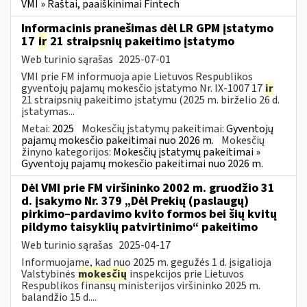
VMI » Raštai, paaiškinimai Fintech
Informacinis pranešimas dėl LR GPM įstatymo
17
ir
21 straipsnių pakeitimo įstatymo
Web turinio sąrašas
2025-07-01
VMI prie FM informuoja apie Lietuvos Respublikos
gyventojų pajamų mokesčio įstatymo Nr. IX-1007 17
ir
21 straipsnių pakeitimo įstatymu (2025 m. birželio 26 d.
įstatymas...
Metai:
2025
Mokesčių įstatymų pakeitimai:
Gyventojų
pajamų mokesčio pakeitimai nuo 2026 m.
Mokesčių
žinyno kategorijos:
Mokesčių įstatymų pakeitimai »
Gyventojų pajamų mokesčio pakeitimai nuo 2026 m.
Dėl VMI prie FM viršininko 2002 m. gruodžio 31
d. įsakymo Nr. 379 „Dėl Prekių (paslaugų)
pirkimo–pardavimo kvito formos bei šių kvitų
pildymo taisyklių patvirtinimo“ pakeitimo
Web turinio sąrašas
2025-04-17
Informuojame, kad nuo 2025 m. gegužės 1 d. įsigalioja
Valstybinės
mokesčių
inspekcijos prie Lietuvos
Respublikos finansų ministerijos viršininko 2025 m.
balandžio 15 d....