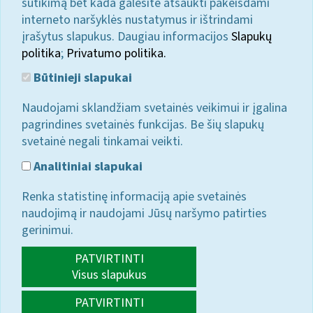
sutikimą bet kada galėsite atšaukti pakeisdami
interneto naršyklės nustatymus ir ištrindami
įrašytus slapukus. Daugiau informacijos
Slapukų
politika
;
Privatumo politika.
Būtinieji slapukai
Naudojami sklandžiam svetainės veikimui ir įgalina
pagrindines svetainės funkcijas. Be šių slapukų
svetainė negali tinkamai veikti.
Analitiniai slapukai
Renka statistinę informaciją apie svetainės
naudojimą ir naudojami Jūsų naršymo patirties
gerinimui.
PATVIRTINTI
Visus slapukus
PATVIRTINTI