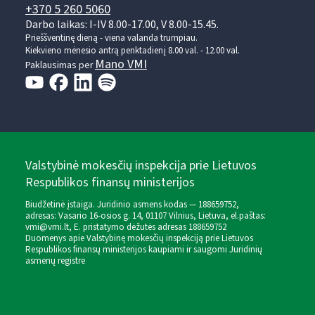
+370 5 260 5060
Darbo laikas: I-IV 8.00-17.00, V 8.00-15.45.
Prieššventinę dieną - viena valanda trumpiau.
Kiekvieno mėnesio antrą penktadienį 8.00 val. - 12.00 val.
Mano VMI
Paklausimas per
Valstybinė mokesčių inspekcija prie Lietuvos
Respublikos finansų ministerijos
Biudžetinė įstaiga. Juridinio asmens kodas — 188659752,
adresas: Vasario 16-osios g. 14, 01107 Vilnius, Lietuva, el.paštas:
vmi@vmi.lt
, E. pristatymo dėžutės adresas 188659752
Duomenys apie Valstybinę mokesčių inspekciją prie Lietuvos
Respublikos finansų ministerijos kaupiami ir saugomi Juridinių
asmenų registre