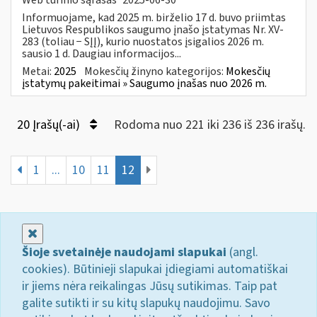
Informuojame, kad 2025 m. birželio 17 d. buvo priimtas
Lietuvos Respublikos saugumo įnašo įstatymas Nr. XV-
283 (toliau − SĮĮ), kurio nuostatos įsigalios 2026 m.
sausio 1 d. Daugiau informacijos...
Metai:
2025
Mokesčių žinyno kategorijos:
Mokesčių
įstatymų pakeitimai » Saugumo įnašas nuo 2026 m.
20 Įrašų(-ai)
Rodoma nuo 221 iki 236 iš 236 irašų.
1
...
10
11
12
Uždaryti
Šioje svetainėje naudojami slapukai
(angl.
cookies). Būtinieji slapukai įdiegiami automatiškai
ir jiems nėra reikalingas Jūsų sutikimas. Taip pat
galite sutikti ir su kitų slapukų naudojimu. Savo