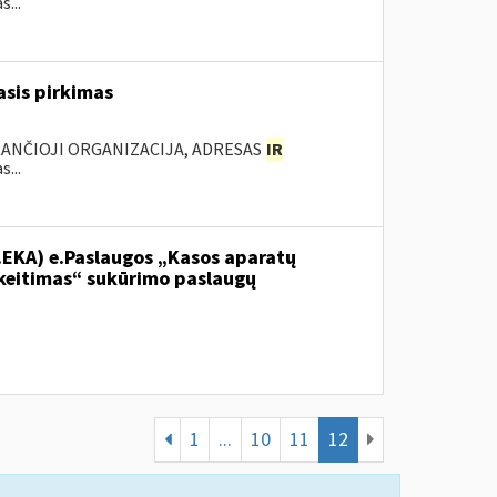
...
sis pirkimas
KANČIOJI ORGANIZACIJA, ADRESAS
IR
...
.EKA) e.Paslaugos „Kasos aparatų
keitimas“ sukūrimo paslaugų
1
...
10
11
12