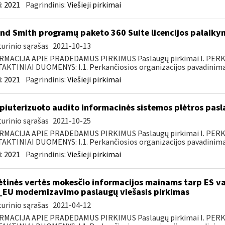
:
2021
Pagrindinis:
Viešieji pirkimai
nd Smith programų paketo 360 Suite licencijos palaiky
urinio sąrašas
2021-10-13
RMACIJA APIE PRADEDAMUS PIRKIMUS Paslaugų pirkimai I. PER
KTINIAI DUOMENYS: I.1. Perkančiosios organizacijos pavadinimas
:
2021
Pagrindinis:
Viešieji pirkimai
iuterizuoto audito informacinės sistemos plėtros pasl
urinio sąrašas
2021-10-25
RMACIJA APIE PRADEDAMUS PIRKIMUS Paslaugų pirkimai I. PER
KTINIAI DUOMENYS: I.1. Perkančiosios organizacijos pavadinimas
:
2021
Pagrindinis:
Viešieji pirkimai
ėtinės vertės mokesčio informacijos mainams tarp ES va
_EU modernizavimo paslaugų viešasis pirkimas
urinio sąrašas
2021-04-12
RMACIJA APIE PRADEDAMUS PIRKIMUS Paslaugų pirkimai I. PER