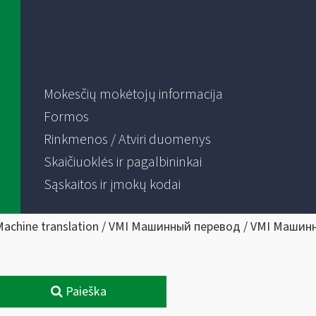
Mokesčių mokėtojų informacija
Formos
Rinkmenos / Atviri duomenys
Skaičiuoklės ir pagalbininkai
Sąskaitos ir įmokų kodai
Machine translation / VMI Машинный перевод / VMI Машин
Paieška