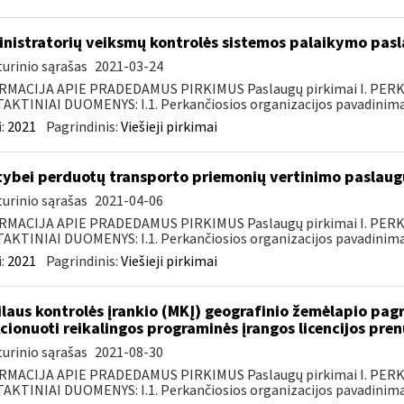
nistratorių veiksmų kontrolės sistemos palaikymo pasl
urinio sąrašas
2021-03-24
RMACIJA APIE PRADEDAMUS PIRKIMUS Paslaugų pirkimai I. PER
KTINIAI DUOMENYS: I.1. Perkančiosios organizacijos pavadinimas
:
2021
Pagrindinis:
Viešieji pirkimai
tybei perduotų transporto priemonių vertinimo paslaugų
urinio sąrašas
2021-04-06
RMACIJA APIE PRADEDAMUS PIRKIMUS Paslaugų pirkimai I. PER
KTINIAI DUOMENYS: I.1. Perkančiosios organizacijos pavadinimas
:
2021
Pagrindinis:
Viešieji pirkimai
laus kontrolės įrankio (MKĮ) geografinio žemėlapio pag
cionuoti reikalingos programinės įrangos licencijos pre
urinio sąrašas
2021-08-30
RMACIJA APIE PRADEDAMUS PIRKIMUS Paslaugų pirkimai I. PER
KTINIAI DUOMENYS: I.1. Perkančiosios organizacijos pavadinimas