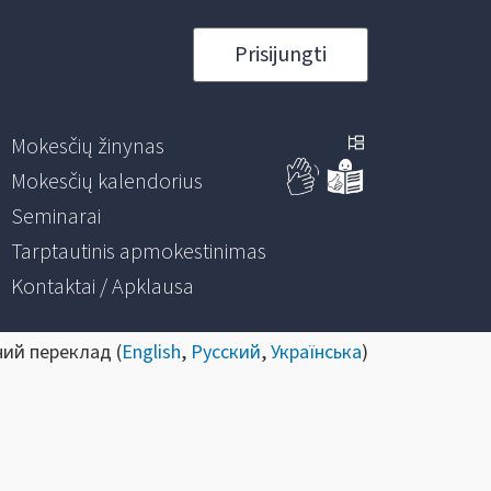
Prisijungti
Mokesčių žinynas
Mokesčių kalendorius
Seminarai
Tarptautinis apmokestinimas
Kontaktai / Apklausa
ний переклад (
English
,
Русский
,
Українська
)