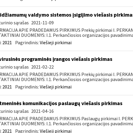
idžiamumų valdymo sistemos įsigijimo viešasis pirkima
urinio sąrašas
2021-11-09
RMACIJA APIE PRADEDAMUS PIRKIMUS Prekių pirkimai I. PERKA
KTINIAI DUOMENYS: I.1. Perkančiosios organizacijos pavadinimas
:
2021
Pagrindinis:
Viešieji pirkimai
virusinės programinės įrangos viešasis pirkimas
urinio sąrašas
2021-02-22
RMACIJA APIE PRADEDAMUS PIRKIMUS Prekių pirkimai I. PERKA
KTINIAI DUOMENYS: I.1. Perkančiosios organizacijos pavadinimas
:
2021
Pagrindinis:
Viešieji pirkimai
tmeninės komunikacijos paslaugų viešasis pirkimas
urinio sąrašas
2021-04-16
RMACIJA APIE PRADEDAMUS PIRKIMUS Paslaugų pirkimai I. PER
KTINIAI DUOMENYS: I.1. Perkančiosios organizacijos pavadinimas
:
2021
Pagrindinis:
Viešieji pirkimai