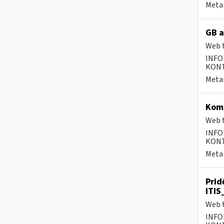
Metai
GB a
Web t
INFO
KONTA
Metai
Komp
Web t
INFO
KONTA
Metai
Prid
ITIS
Web t
INFO