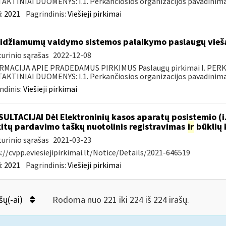
KTINIAI DUOMENYS: I.1. Perkančiosios organizacijos pavadinimas
:
2021
Pagrindinis:
Viešieji pirkimai
idžiamumų valdymo sistemos palaikymo paslaugų vieša
urinio sąrašas
2022-12-08
RMACIJA APIE PRADEDAMUS PIRKIMUS Paslaugų pirkimai I. PER
KTINIAI DUOMENYS: I.1. Perkančiosios organizacijos pavadinimas
ndinis:
Viešieji pirkimai
ULTACIJAI Dėl Elektroninių kasos aparatų posistemio (i
.kitų pardavimo taškų nuotolinis registravimas
ir
būklių 
urinio sąrašas
2021-03-23
://cvpp.eviesiejipirkimai.lt/Notice/Details/2021-646519
:
2021
Pagrindinis:
Viešieji pirkimai
šų(-ai)
Rodoma nuo 221 iki 224 iš 224 irašų.