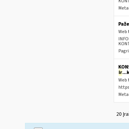
KONTA
Metai
Paže
Web t
INFO
KONTA
Pagri
KONS
ir
..
Web t
https
Metai
20 Įra