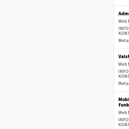
Admi
Web t
INFO
KONTA
Metai
Vals
Web t
INFO
KONTA
Metai
Mobi
funk
Web t
INFO
KONTA