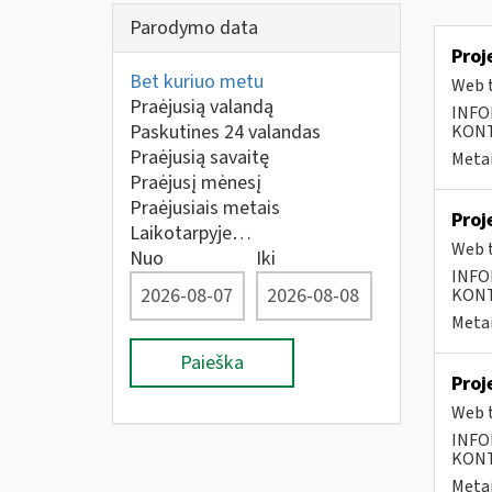
Parodymo data
Proj
Bet kuriuo metu
Web t
Praėjusią valandą
INFO
Paskutines 24 valandas
KONTA
Praėjusią savaitę
Metai
Praėjusį mėnesį
Praėjusiais metais
Proj
Laikotarpyje…
Web t
Nuo
Iki
INFO
KONTA
Metai
Paieška
Proj
Web t
INFO
KONTA
Metai