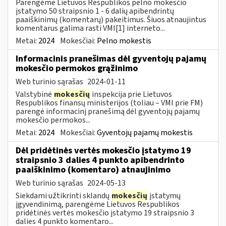
Parengėme Lietuvos Respublikos pelno mokesčio
įstatymo 50 straipsnio 1 - 6 dalių apibendrintų
paaiškinimų (komentarų) pakeitimus. Šiuos atnaujintus
komentarus galima rasti VMI[1] interneto...
Metai:
2024
Mokesčiai:
Pelno mokestis
Informacinis pranešimas dėl gyventojų pajamų
mokesčio permokos grąžinimo
Web turinio sąrašas
2024-01-11
Valstybinė
mokesčių
inspekcija prie Lietuvos
Respublikos finansų ministerijos (toliau – VMI prie FM)
parengė informacinį pranešimą dėl gyventojų pajamų
mokesčio permokos...
Metai:
2024
Mokesčiai:
Gyventojų pajamų mokestis
Dėl pridėtinės vertės mokesčio įstatymo 19
straipsnio 3 dalies 4 punkto apibendrinto
paaiškinimo (komentaro) atnaujinimo
Web turinio sąrašas
2024-05-13
Siekdami užtikrinti sklandų
mokesčių
įstatymų
įgyvendinimą, parengėme Lietuvos Respublikos
pridėtinės vertės mokesčio įstatymo 19 straipsnio 3
dalies 4 punkto komentaro...