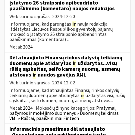
įstatymo 26 straipsnio apibendrinto
paaiškinimo (komentaro) naujos redakcijos
Web turinio sąrašas
2024-12-20
Informuojame, kad parengtas
ir
nauja redakcija
išdėstytas Lietuvos Respublikos gyventojų pajamų
mokesčio įstatymo 26 straipsnio apibendrintas
paaiškinimas (komentaras) ...
Metai:
2024
Dėl atnaujinto Finansų rinkos dalyvių teikiamų
duomenų apie atidarytas
ir
uždarytas...visų
rūšių sąskaitas, seifo kamerų nuomą, asmenų
atstovus
ir
naudos gavėjus XML
Web turinio sąrašas
2024-12-02
Informuojame, kad atnaujintas Finansų rinkos dalyvių
teikiamų duomenų apie atidarytas
ir
uždarytas visų rūšių
sąskaitas, seifo kamerų nuomą, asmenų atstovus...
Metai:
2024
Mokesčių žinyno kategorijos:
Prašymai,
pažymos ir mokėjimo duomenys » Duomenų teikimas
VMI » Raštai, paaiškinimai Fintech
Informacinis pranešimas dėl atnaujinto
„Gyventojams apie nekilnojamojo turto