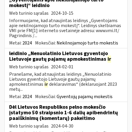
mokestį“ leidinio
Web turinio sąrašas
2024-10-15
Informuojame, kad atnaujintas leidinys „Gyventojams
apie nekilnojamojo turto mokestį“. Leidinys skelbiamas
VMI prie FM[1] interneto svetainėje adresu: www.vmi.lt/
Pagrindinis /...
Metai:
2024
Mokesčiai:
Nekilnojamojo turto mokestis
leidinio „Nenuolatinio Lietuvos gyventojo
Lietuvoje gautų pajamų apmokestinimas
ir
Web turinio sąrašas
2024-02-01
Pranešame, kad atnaujintas leidinys „Nenuolatinio
Lietuvos gyventojo Lietuvoje gautų pajamų
apmokestinimas
ir
deklaravimas“ (deklaruojant 2023
metų...
Metai:
2024
Mokesčiai:
Gyventojų pajamų mokestis
Dėl Lietuvos Respublikos pelno mokesčio
įstatymo 50 straipsnio 1-6 dalių apibendrintų
paaiškinimų (komentarų) pakeitimo
Web turinio sąrašas
2024-04-30