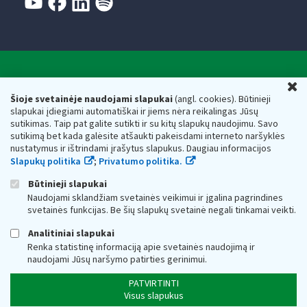
Valstybinė mokesčių inspekcija prie Lietuvos
U
Respublikos finansų ministerijos
Šioje svetainėje naudojami slapukai
(angl. cookies). Būtinieji
slapukai įdiegiami automatiškai ir jiems nėra reikalingas Jūsų
Biudžetinė įstaiga. Juridinio asmens kodas — 188659752,
sutikimas. Taip pat galite sutikti ir su kitų slapukų naudojimu. Savo
adresas: Vasario 16-osios g. 14, 01107 Vilnius, Lietuva, el.paštas:
sutikimą bet kada galėsite atšaukti pakeisdami interneto naršyklės
vmi@vmi.lt
, E. pristatymo dėžutės adresas 188659752
nustatymus ir ištrindami įrašytus slapukus. Daugiau informacijos
Duomenys apie Valstybinę mokesčių inspekciją prie Lietuvos
Slapukų politika
;
Privatumo politika.
Respublikos finansų ministerijos kaupiami ir saugomi Juridinių
asmenų registre
Būtinieji slapukai
Naudojami sklandžiam svetainės veikimui ir įgalina pagrindines
svetainės funkcijas. Be šių slapukų svetainė negali tinkamai veikti.
Analitiniai slapukai
Renka statistinę informaciją apie svetainės naudojimą ir
naudojami Jūsų naršymo patirties gerinimui.
PATVIRTINTI
Visus slapukus