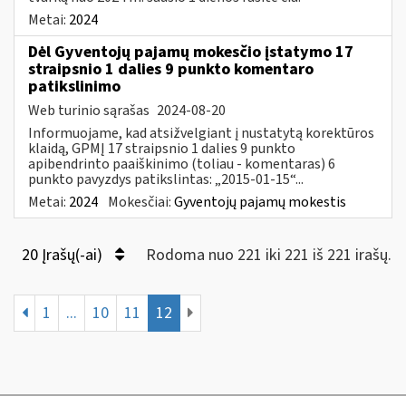
Metai:
2024
Dėl Gyventojų pajamų mokesčio įstatymo 17
straipsnio 1 dalies 9 punkto komentaro
patikslinimo
Web turinio sąrašas
2024-08-20
Informuojame, kad atsižvelgiant į nustatytą korektūros
klaidą, GPMĮ 17 straipsnio 1 dalies 9 punkto
apibendrinto paaiškinimo (toliau - komentaras) 6
punkto pavyzdys patikslintas: „2015-01-15“...
Metai:
2024
Mokesčiai:
Gyventojų pajamų mokestis
20 Įrašų(-ai)
Rodoma nuo 221 iki 221 iš 221 irašų.
1
...
10
11
12