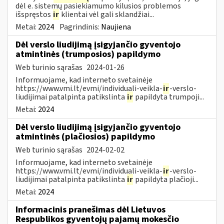
dėl e. sistemų pasiekiamumo kilusios problemos
išspręstos
ir
klientai vėl gali sklandžiai...
Metai:
2024
Pagrindinis:
Naujiena
Dėl verslo liudijimą įsigyjančio gyventojo
atmintinės (trumposios) papildymo
Web turinio sąrašas
2024-01-26
Informuojame, kad interneto svetainėje
https://www.vmi.lt/evmi/individuali-veikla-
ir
-verslo-
liudijimai patalpinta patikslinta
ir
papildyta trumpoji...
Metai:
2024
Dėl verslo liudijimą įsigyjančio gyventojo
atmintinės (plačiosios) papildymo
Web turinio sąrašas
2024-02-02
Informuojame, kad interneto svetainėje
https://www.vmi.lt/evmi/individuali-veikla-
ir
-verslo-
liudijimai patalpinta patikslinta
ir
papildyta plačioji...
Metai:
2024
Informacinis pranešimas dėl Lietuvos
Respublikos gyventojų pajamų mokesčio