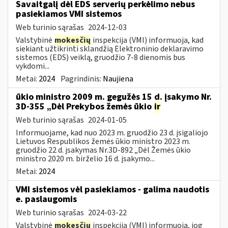
Savaitgalį dėl EDS serverių perkėlimo nebus
pasiekiamos VMI sistemos
Web turinio sąrašas
2024-12-03
Valstybinė
mokesčių
inspekcija (VMI) informuoja, kad
siekiant užtikrinti sklandžią Elektroninio deklaravimo
sistemos (EDS) veiklą, gruodžio 7-8 dienomis bus
vykdomi...
Metai:
2024
Pagrindinis:
Naujiena
ūkio ministro 2009 m. gegužės 15 d. įsakymo Nr.
3D-355 „Dėl Prekybos žemės ūkio
ir
Web turinio sąrašas
2024-01-05
Informuojame, kad nuo 2023 m. gruodžio 23 d. įsigaliojo
Lietuvos Respublikos žemės ūkio ministro 2023 m.
gruodžio 22 d. įsakymas Nr.3D-892 „Dėl Žemės ūkio
ministro 2020 m. birželio 16 d. įsakymo...
Metai:
2024
VMI sistemos vėl pasiekiamos - galima naudotis
e. paslaugomis
Web turinio sąrašas
2024-03-22
Valstybinė
mokesčių
inspekcija (VMI) informuoja, jog