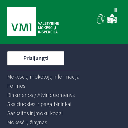
Prisijungti
Mokesčių mokėtojų informacija
Formos
Rinkmenos / Atviri duomenys
Skaičiuoklės ir pagalbininkai
Sąskaitos ir įmokų kodai
Mokesčių žinynas