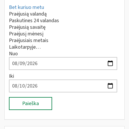
Bet kuriuo metu
Praėjusią valandą
Paskutines 24 valandas
Praėjusią savaitę
Praėjusį mėnesį
Praėjusiais metais
Laikotarpyje…
Nuo
Iki
Paieška