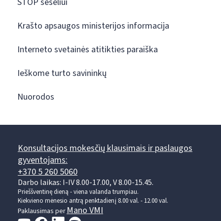
STOP šešėliui
Krašto apsaugos ministerijos informacija
Interneto svetainės atitikties paraiška
Ieškome turto savininkų
Nuorodos
Konsultacijos mokesčių klausimais ir paslaugos
gyventojams:
+370 5 260 5060
Darbo laikas: I-IV 8.00-17.00, V 8.00-15.45.
Prieššventinę dieną - viena valanda trumpiau.
Kiekvieno mėnesio antrą penktadienį 8.00 val. - 12.00 val.
Mano VMI
Paklausimas per