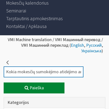
Mokesčių kalendorius
Seminarai
Tarptautinis apmokestinimas
Kontaktai / Apklausa
VMI Machine translation / VMI Машинный перевод /
VMI Машинний переклад (
English
,
Русский
,
Українська
)
Paieška
Kategorijos