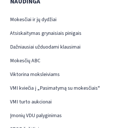
NAUDINGA
Mokesčiai ir jų dydžiai
Atsiskaitymas grynaisiais pinigais
Dažniausiai užduodami klausimai
Mokesčių ABC
Viktorina moksleiviams
VMI kviečia į „Pasimatymą su mokesčiais“
VMI turto aukcionai
Įmonių VDU palyginimas