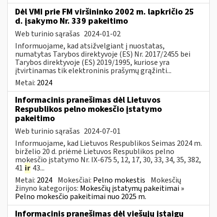
Dėl VMI prie FM viršininko 2002 m. lapkričio 25
d. įsakymo Nr. 339 pakeitimo
Web turinio sąrašas
2024-01-02
Informuojame, kad atsižvelgiant į nuostatas,
numatytas Tarybos direktyvoje (ES) Nr. 2017/2455 bei
Tarybos direktyvoje (ES) 2019/1995, kuriose yra
įtvirtinamas tik elektroninis prašymų grąžinti...
Metai:
2024
Informacinis pranešimas dėl Lietuvos
Respublikos pelno mokesčio įstatymo
pakeitimo
Web turinio sąrašas
2024-07-01
Informuojame, kad Lietuvos Respublikos Seimas 2024 m.
birželio 20 d. priėmė Lietuvos Respublikos pelno
mokesčio įstatymo Nr. IX-675 5, 12, 17, 30, 33, 34, 35, 382,
41
ir
43...
Metai:
2024
Mokesčiai:
Pelno mokestis
Mokesčių
žinyno kategorijos:
Mokesčių įstatymų pakeitimai »
Pelno mokesčio pakeitimai nuo 2025 m.
Informacinis pranešimas dėl viešųjų įstaigų