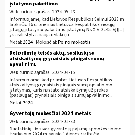
įstatymo pakeitimo
Web turinio sąrašas
2024-05-23
Informuojame, kad Lietuvos Respublikos Seimui 2023 m.
lapkričio 16 d. priėmus Lietuvos Respublikos viešųjų
įstaigų įstatymo pakeitimo įstatymą Nr. XIV-2242, VĮĮ[1]
yra išdėstytas nauja redakcija...
Metai:
2024
Mokesčiai:
Pelno mokestis
Dėl priimtų teisės aktų, susijusių su
atsiskaitymų grynaisiais pinigais sumų
apvalinimu
Web turinio sąrašas
2024-04-15
Informuojame, kad priimtas Lietuvos Respublikos
atsiskaitymų grynaisiais pinigais sumų apvalinimo
įstatymas, kuris nustato atsiskaitymų už prekes
(paslaugas) grynaisiais pinigais sumų apvalinimo...
Metai:
2024
Gyventojų mokesčiai 2024 metais
Web turinio sąrašas
2024-01-23
Nuolatinių Lietuvos gyventojų pajamų apmokestinimo
tvarką nuo 2024 m. sausio 1 dienos rasite čia.