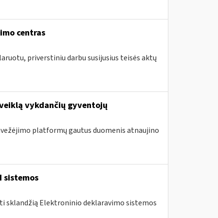
vimo centras
aruotu, priverstiniu darbu susijusius teisės aktų
 veiklą vykdančių gyventojų
 pavežėjimo platformų gautus duomenis atnaujino
I sistemos
nti sklandžią Elektroninio deklaravimo sistemos