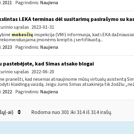
:
2021
Pagrindinis:
Naujiena
kslintas i.EKA terminas dėl susitarimų pasirašymo su kas
urinio sąrašas
2023-01-31
ybinė
mokesčių
inspekcija (VMI) informuoja, kad i.EKA dažniausia
rekomenduojama įmonėms kreiptis į sertifikuotą...
:
2023
Pagrindinis:
Naujiena
u pastebėjote, kad Simas atsako blogai
urinio sąrašas
2022-06-20
e pranešti, kad neseniai atnaujinome mūsų virtualų asistentą Simą
rodyti klaidingą vaizdą. Jeigu Jums Simas atsakinėja tik žodžiu „neži
:
2022
Pagrindinis:
Naujiena
šų(-ai)
Rodoma nuo 301 iki 314 iš 314 irašų.