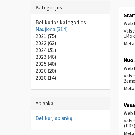
Kategorijos
Star
Bet kurios kategorijos
Web t
Naujiena
(314)
Valst
2021
(75)
„Moke
2022
(62)
Metai
2024
(51)
2023
(46)
Nuo 
2025
(40)
Web t
2026
(20)
Valst
2020
(14)
žemės
Metai
Aplankai
Vasa
Web t
Bet kurį aplanką
Valst
(EDS) 
Metai