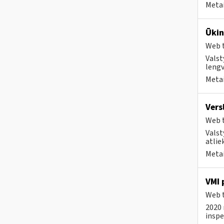
Metai
Ūkin
Web t
Valst
lengv
Metai
Vers
Web t
Valst
atlie
Metai
VMI 
Web t
2020 
inspe