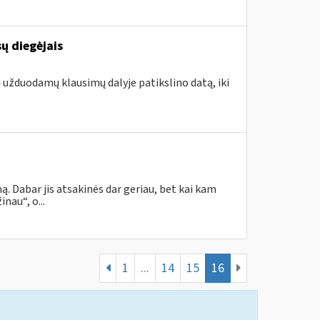
ų diegėjais
i užduodamų klausimų dalyje patikslino datą, iki
. Dabar jis atsakinės dar geriau, bet kai kam
nau“, o...
1
...
14
15
16