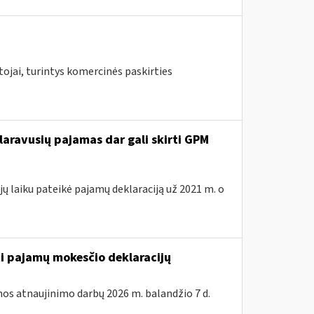
ojai, turintys komercinės paskirties
laravusių pajamas dar gali skirti GPM
ų laiku pateikė pajamų deklaraciją už 2021 m. o
ti pajamų mokesčio deklaracijų
os atnaujinimo darbų 2026 m. balandžio 7 d.