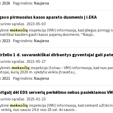
:
2026
Pagrindinis:
Naujiena
gavo pirmuosius kasos aparato duomenis į i.EKA
urinio sąrašas
2023-05-03
ybinė
mokesčių
inspekcija (VMI) informuoja, kad įdiegus pirmąjį 
atiškai kasdien gauti kasos pajamų duomenis. “Naujo...
:
2023
Pagrindinis:
Naujiena
birželio 1 d. savarankiškai dirbantys gyventojai gali pate
urinio sąrašas
2021-05-27
ybinės
mokesčių
inspekcija (toliau – VMI) informuoja, kad nuo pa
tojai, kurių 2020 m. vykdyta veikla įtraukta į...
:
2021
Pagrindinis:
Naujiena
itgalį dėl EDS serverių perkėlimo nebus pasiekiamos VM
urinio sąrašas
2025-01-23
ybinė
mokesčių
inspekcija (VMI) informuoja, kad siekiant užtikri
veiklą, nuo sausio 24 d. nuo 20 val. iki sausio...