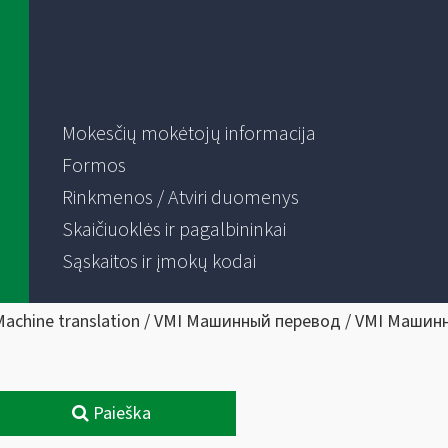
Mokesčių mokėtojų informacija
Formos
Rinkmenos / Atviri duomenys
Skaičiuoklės ir pagalbininkai
Sąskaitos ir įmokų kodai
Machine translation / VMI Машинный перевод / VMI Машин
Paieška