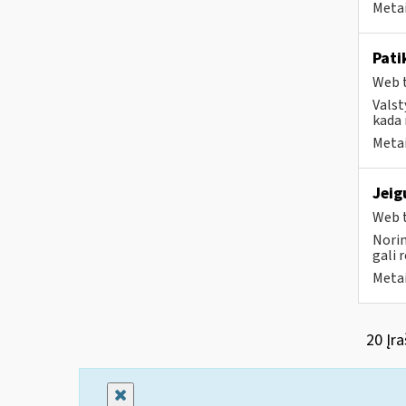
Metai
Pati
Web t
Valst
kada 
Metai
Jeig
Web t
Norim
gali 
Metai
20 Įra
Uždaryti