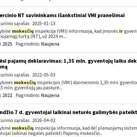
rcinio NT savininkams išankstiniai VMI pranešimai
urinio sąrašas
2025-01-13
ybinė
mokesčių
inspekcija (VMI) informuoja, kad įmonės
ir
gyvent
nojamąjį turtą (NT), už 2024 m....
:
2025
Pagrindinis:
Naujiena
ėsi pajamų deklaravimas: 1,35 mln. gyventojų laiku dek
amą
urinio sąrašas
2022-05-03
ybinės
mokesčių
inspekcijos (VMI) duomenimis 1,35 mln. gyventoj
,5 mln. gyventojų jau paskyrė...
:
2022
Pagrindinis:
Naujiena
ndžio 7 d. gyventojai laikinai neturės galimybės pateik
urinio sąrašas
2026-04-02
ybinė
mokesčių
inspekcija informuoja, kad dėl planuojamų sistem
tojai laikinai negalės pateikti Pajamų mokesčio...