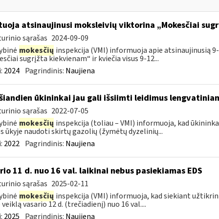
tuoja atsinaujinusi moksleivių viktorina „Mokesčiai sug
urinio sąrašas
2024-09-09
ybinė
mokesčių
inspekcija (VMI) informuoja apie atsinaujinusią 9-
sčiai sugrįžta kiekvienam“ ir kviečia visus 9-12...
:
2024
Pagrindinis:
Naujiena
šiandien ūkininkai jau gali išsiimti leidimus lengvatini
urinio sąrašas
2022-07-05
ybinė
mokesčių
inspekcija (toliau – VMI) informuoja, kad ūkininkai 
 ūkyje naudoti skirtų gazolių (žymėtų dyzelinių...
:
2022
Pagrindinis:
Naujiena
rio 11 d. nuo 16 val. laikinai nebus pasiekiamas EDS
urinio sąrašas
2025-02-11
ybinė
mokesčių
inspekcija (VMI) informuoja, kad siekiant užtikri
veiklą vasario 12 d. (trečiadienį) nuo 16 val....
:
2025
Pagrindinis:
Naujiena