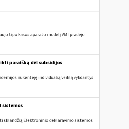
naujo tipo kasos aparato modelį VMI pradėjo
ikti paraišką dėl subsidijos
ndemijos nukentėję individualią veiklą vykdantys
I sistemos
nti sklandžią Elektroninio deklaravimo sistemos