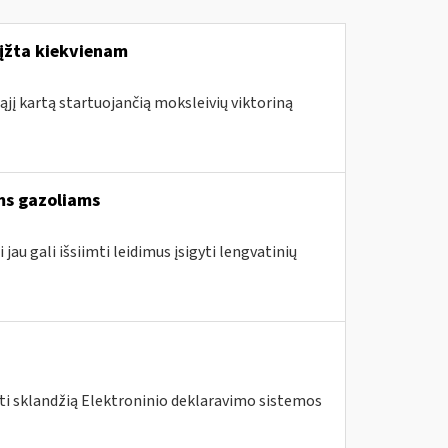
rįžta kiekvienam
ąjį kartą startuojančią moksleivių viktoriną
ams gazoliams
jau gali išsiimti leidimus įsigyti lengvatinių
nti sklandžią Elektroninio deklaravimo sistemos