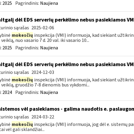
:
2025
Pagrindinis:
Naujiena
itgalį dėl EDS serverių perkėlimo nebus pasiekiamos VM
urinio sąrašas
2025-02-06
ybinė
mokesčių
inspekcija (VMI) informuoja, kad siekiant užtikri
veiklą, nuo vasario 7 d. 20 val. iki vasario 10...
:
2025
Pagrindinis:
Naujiena
itgalį dėl EDS serverių perkėlimo nebus pasiekiamos VM
urinio sąrašas
2024-12-03
ybinė
mokesčių
inspekcija (VMI) informuoja, kad siekiant užtikri
 veiklą, gruodžio 7-8 dienomis bus vykdomi...
:
2024
Pagrindinis:
Naujiena
sistemos vėl pasiekiamos - galima naudotis e. paslaugo
urinio sąrašas
2024-03-22
ybinė
mokesčių
inspekcija (VMI) informuoja, jog dėl e. sistemų 
ai vėl gali sklandžiai...