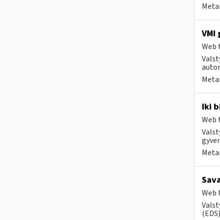
Metai
VMI 
Web t
Valst
autom
Metai
Iki 
Web t
Valst
gyven
Metai
Sava
Web t
Valst
(EDS) 