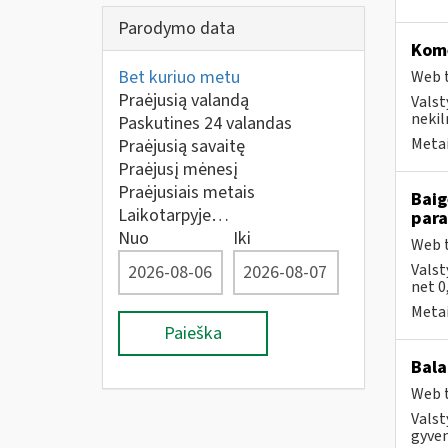
Parodymo data
Kome
Bet kuriuo metu
Web t
Praėjusią valandą
Valst
nekil
Paskutines 24 valandas
Metai
Praėjusią savaitę
Praėjusį mėnesį
Praėjusiais metais
Baig
Laikotarpyje…
par
Nuo
Iki
Web t
Valst
net 0
Metai
Paieška
Bala
Web t
Valst
gyven