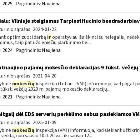
:
2025
Pagrindinis:
Naujiena
ialu: Vilniuje steigiamas Tarpinstitucinio bendradarbia
urinio sąrašas
2024-01-22
ant optimizuoti darbą
ir
operatyviau išaiškinti su nelegaliu, nedekl
dimus, taip pat užsieniečių įdarbinimo bei...
:
2024
Pagrindinis:
Naujiena
atnaujino pajamų mokesčio deklaracijas 9 tūkst. vežėjų
urinio sąrašas
2021-04-20
ybinė
mokesčių
inspekcija (toliau – VMI) informuoja, kad pagal
9 tūkst. vežėjų 2020 m. pajamų mokesčio deklaracijų....
:
2021
Pagrindinis:
Naujiena
itgalį dėl EDS serverių perkėlimo nebus pasiekiamos VM
urinio sąrašas
2025-01-09
ybinė
mokesčių
inspekcija (VMI) informuoja, kad siekiant užtikri
veiklą, nuo sausio 10 d. 20 val. iki sausio 12...