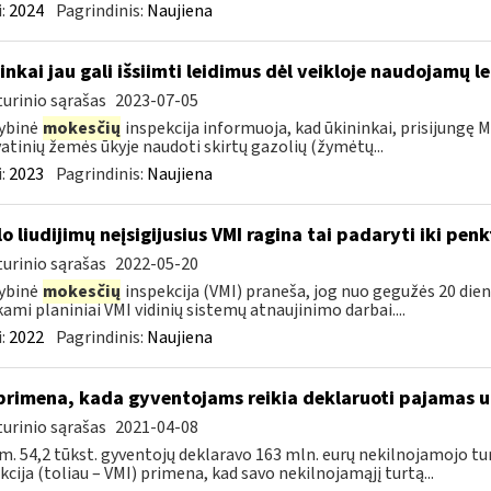
:
2024
Pagrindinis:
Naujiena
inkai jau gali išsiimti leidimus dėl veikloje naudojamų l
urinio sąrašas
2023-07-05
ybinė
mokesčių
inspekcija informuoja, kad ūkininkai, prisijungę Ma
atinių žemės ūkyje naudoti skirtų gazolių (žymėtų...
:
2023
Pagrindinis:
Naujiena
lo liudijimų neįsigijusius VMI ragina tai padaryti iki pen
urinio sąrašas
2022-05-20
ybinė
mokesčių
inspekcija (VMI) praneša, jog nuo gegužės 20 dienos
kami planiniai VMI vidinių sistemų atnaujinimo darbai....
:
2022
Pagrindinis:
Naujiena
primena, kada gyventojams reikia deklaruoti pajamas 
urinio sąrašas
2021-04-08
m. 54,2 tūkst. gyventojų deklaravo 163 mln. eurų nekilnojamojo 
kcija (toliau – VMI) primena, kad savo nekilnojamąjį turtą...