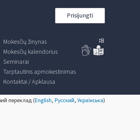
Prisijungti
Mokesčių žinynas
Mokesčių kalendorius
Seminarai
Tarptautinis apmokestinimas
Kontaktai / Apklausa
ний переклад (
English
,
Русский
,
Українська
)