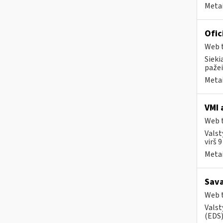
Metai
Ofic
Web t
Sieki
pažei
Metai
VMI 
Web t
Valst
virš 
Metai
Sava
Web t
Valst
(EDS) 