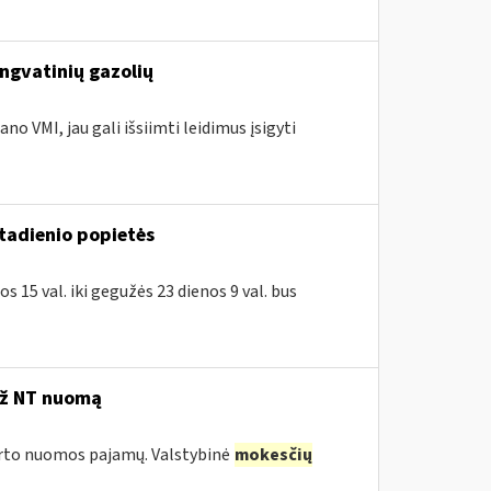
engvatinių gazolių
no VMI, jau gali išsiimti leidimus įsigyti
ktadienio popietės
 15 val. iki gegužės 23 dienos 9 val. bus
už NT nuomą
turto nuomos pajamų. Valstybinė
mokesčių