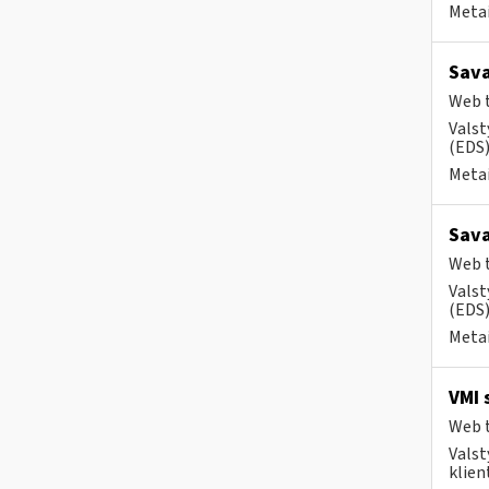
Metai
Sava
Web t
Valst
(EDS) 
Metai
Sava
Web t
Valst
(EDS)
Metai
VMI 
Web t
Valst
klient