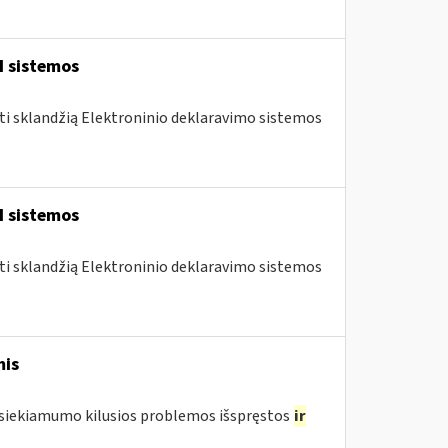
I sistemos
nti sklandžią Elektroninio deklaravimo sistemos
I sistemos
nti sklandžią Elektroninio deklaravimo sistemos
mis
pasiekiamumo kilusios problemos išspręstos
ir