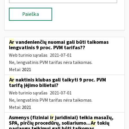
Paieška
Ar
vandenlenčių nuomai gali būti taikomas
lengvatinis 9 proc. PVM tarifas??
Web turinio sąrašas
2021-07-01
Ne, lengvatinis PVM tarifas nėra taikomas.
Metai:
2021
Ar
naktinis klubas gali taikyti 9 proc. PVM
tarifą įėjimo bilietui?
Web turinio sąrašas
2021-07-01
Ne, lengvatinis PVM tarifas nėra taikomas.
Metai:
2021
Asmenys (fiziniai
ir
juridiniai) teikia masažų,
SPA, pirčių procedūrų, soliariumo...
Ar
tokių
paslaugų teikimui gali būti taikomas