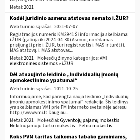
Metai:
2021
Kodėl juridinio asmens atstovas nemato i.ŽUR?
Web turinio sąrašas
2021-07-07
Registracijos numeris KM2941 Ši informacija skelbiama:
i.ŽUR (galioja iki 2024-04-30) Asmuo, norėdamas
prisijungti prie i. ŽUR, turi registruotis i. MAS ir turėti i.
MAS atstovą. i. MAS atstovas...
Metai:
2021
Mokesčių žinyno kategorijos:
VMI
elektroninės sistemos » i.ZUR
Dėl atnaujinto leidinio „Individualių įmonių
apmokestinimo ypatumai“
Web turinio sąrašas
2021-10-25
Informuojame, kad parengta nauja leidinio „Individualių
įmonių apmokestinimo ypatumai“ redakcija. Šis leidinys
yra skelbiamas VMI prie FM interneto svetainėje adresu
http://www.vmi.lt Daugiau...
Metai:
2021
Mokesčiai:
Gyventojų pajamų mokestis
Nekilnojamojo turto mokestis
Pelno mokestis
Koks PVM tarifas taikomas tabako gaminiams,