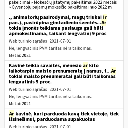
pakeitimai » Mokesčių įstatymų pakeitimai 2022 metais
» Gyventojų pajamų mokesčio pakeitimai nuo 2022 m.
., animatorių pasirodymai, magų triukai
ir
pan.), pasirūpina gimtadienio šventės...
Ar
tokia įmonės teikiama paslauga gali būti
apmokestinama, taikant lengvatinį 9 proc
Web turinio sąrašas
2021-07-01
Ne, lengvatinis PVM tarifas nėra taikomas.
Metai:
2021
Kavinė teikia savaitės, mėnesio
ar
kito
laikotarpio maisto prenumeratą į namus, t...
Ar
tokiai maisto prenumeratai gali būti taikomas
lengvatinis 9 proc.
Web turinio sąrašas
2021-07-01
Ne, lengvatinis PVM tarifas nėra taikomas.
Metai:
2021
Ar
kavinė, kuri parduoda kavą tiek vietoje, tiek
išsinešimui, parduodama supakuotas
Web turinio sąrašas
2021-07-01