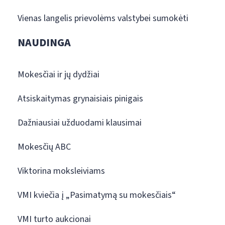
Vienas langelis prievolėms valstybei sumokėti
NAUDINGA
Mokesčiai ir jų dydžiai
Atsiskaitymas grynaisiais pinigais
Dažniausiai užduodami klausimai
Mokesčių ABC
Viktorina moksleiviams
VMI kviečia į „Pasimatymą su mokesčiais“
VMI turto aukcionai