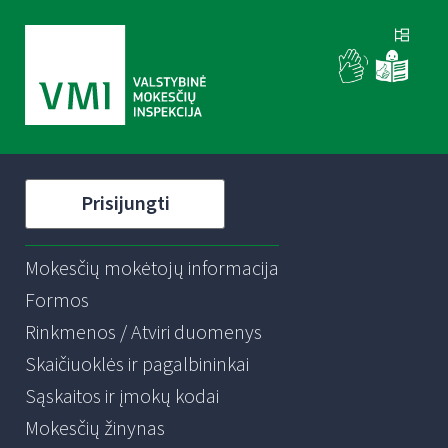
Prisijungti
Mokesčių mokėtojų informacija
Formos
Rinkmenos / Atviri duomenys
Skaičiuoklės ir pagalbininkai
Sąskaitos ir įmokų kodai
Mokesčių žinynas