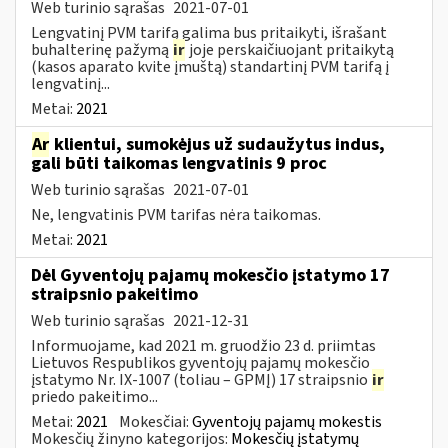
Web turinio sąrašas
2021-07-01
Lengvatinį PVM tarifą galima bus pritaikyti, išrašant
buhalterinę pažymą
ir
joje perskaičiuojant pritaikytą
(kasos aparato kvite įmuštą) standartinį PVM tarifą į
lengvatinį...
Metai:
2021
Ar
klientui, sumokėjus už sudaužytus indus,
gali būti taikomas lengvatinis 9 proc
Web turinio sąrašas
2021-07-01
Ne, lengvatinis PVM tarifas nėra taikomas.
Metai:
2021
Dėl Gyventojų pajamų mokesčio įstatymo 17
straipsnio pakeitimo
Web turinio sąrašas
2021-12-31
Informuojame, kad 2021 m. gruodžio 23 d. priimtas
Lietuvos Respublikos gyventojų pajamų mokesčio
įstatymo Nr. IX-1007 (toliau – GPMĮ) 17 straipsnio
ir
priedo pakeitimo...
Metai:
2021
Mokesčiai:
Gyventojų pajamų mokestis
Mokesčių žinyno kategorijos:
Mokesčių įstatymų