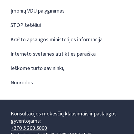
Įmonių VDU palyginimas
STOP šešėliui
Krašto apsaugos ministerijos informacija
Interneto svetainės atitikties paraiška
Ieškome turto savininkų
Nuorodos
Konsultacijos mokesčių klausimais ir paslaugos
gyventojams:
+370 5 260 5060