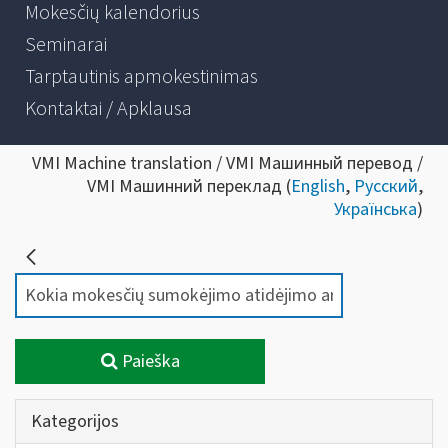
Mokesčių kalendorius
Seminarai
Tarptautinis apmokestinimas
Kontaktai / Apklausa
VMI Machine translation / VMI Машинный перевод /
VMI Машинний переклад (
English
,
Русский
,
Українська
)
Paieška
Kategorijos