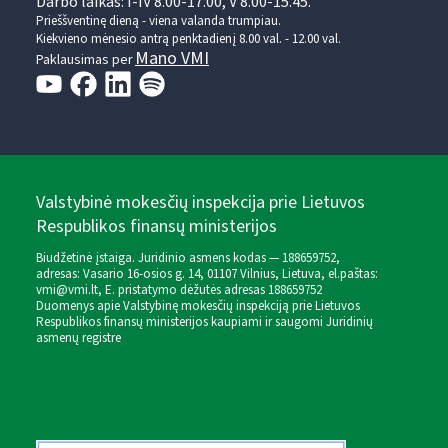
Darbo laikas: I-IV 8.00-17.00, V 8.00-15.45.
Prieššventinę dieną - viena valanda trumpiau.
Kiekvieno mėnesio antrą penktadienį 8.00 val. - 12.00 val.
Mano VMI
Paklausimas per
Valstybinė mokesčių inspekcija prie Lietuvos
Respublikos finansų ministerijos
Biudžetinė įstaiga. Juridinio asmens kodas — 188659752,
adresas: Vasario 16-osios g. 14, 01107 Vilnius, Lietuva, el.paštas:
vmi@vmi.lt
, E. pristatymo dėžutės adresas 188659752
Duomenys apie Valstybinę mokesčių inspekciją prie Lietuvos
Respublikos finansų ministerijos kaupiami ir saugomi Juridinių
asmenų registre