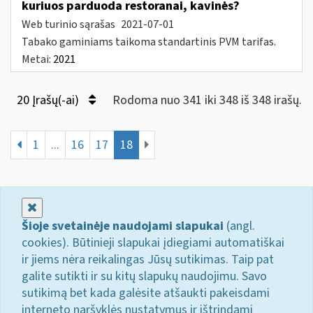
kuriuos parduoda restoranai, kavinės?
Web turinio sąrašas
2021-07-01
Tabako gaminiams taikoma standartinis PVM tarifas.
Metai:
2021
20 Įrašų(-ai)
Rodoma nuo 341 iki 348 iš 348 irašų.
1
...
16
17
18
Uždaryti
Šioje svetainėje naudojami slapukai
(angl.
cookies). Būtinieji slapukai įdiegiami automatiškai
ir jiems nėra reikalingas Jūsų sutikimas. Taip pat
galite sutikti ir su kitų slapukų naudojimu. Savo
sutikimą bet kada galėsite atšaukti pakeisdami
interneto naršyklės nustatymus ir ištrindami