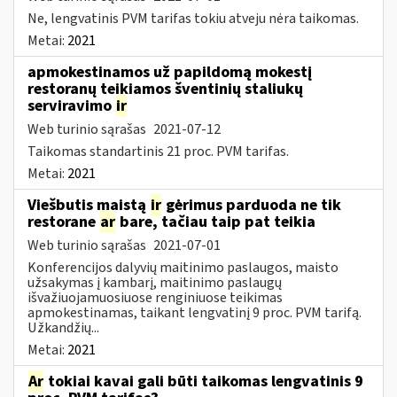
Ne, lengvatinis PVM tarifas tokiu atveju nėra taikomas.
Metai:
2021
apmokestinamos už papildomą mokestį
restoranų teikiamos šventinių staliukų
serviravimo
ir
Web turinio sąrašas
2021-07-12
Taikomas standartinis 21 proc. PVM tarifas.
Metai:
2021
Viešbutis maistą
ir
gėrimus parduoda ne tik
restorane
ar
bare, tačiau taip pat teikia
Web turinio sąrašas
2021-07-01
Konferencijos dalyvių maitinimo paslaugos, maisto
užsakymas į kambarį, maitinimo paslaugų
išvažiuojamuosiuose renginiuose teikimas
apmokestinamas, taikant lengvatinį 9 proc. PVM tarifą.
Užkandžių...
Metai:
2021
Ar
tokiai kavai gali būti taikomas lengvatinis 9