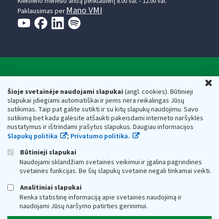
Kiekvieno mėnesio antrą penktadienį 8.00 val. - 12.00 val.
Mano VMI
Paklausimas per
Valstybinė mokesčių inspekcija prie Lietuvos
U
Respublikos finansų ministerijos
Šioje svetainėje naudojami slapukai
(angl. cookies). Būtinieji
slapukai įdiegiami automatiškai ir jiems nėra reikalingas Jūsų
Biudžetinė įstaiga. Juridinio asmens kodas — 188659752,
sutikimas. Taip pat galite sutikti ir su kitų slapukų naudojimu. Savo
adresas: Vasario 16-osios g. 14, 01107 Vilnius, Lietuva, el.paštas:
sutikimą bet kada galėsite atšaukti pakeisdami interneto naršyklės
vmi@vmi.lt
, E. pristatymo dėžutės adresas 188659752
nustatymus ir ištrindami įrašytus slapukus. Daugiau informacijos
Duomenys apie Valstybinę mokesčių inspekciją prie Lietuvos
Slapukų politika
;
Privatumo politika.
Respublikos finansų ministerijos kaupiami ir saugomi Juridinių
asmenų registre
Būtinieji slapukai
Naudojami sklandžiam svetainės veikimui ir įgalina pagrindines
svetainės funkcijas. Be šių slapukų svetainė negali tinkamai veikti.
Analitiniai slapukai
Renka statistinę informaciją apie svetainės naudojimą ir
naudojami Jūsų naršymo patirties gerinimui.