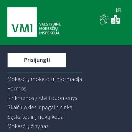
Prisijungti
Mokesčių mokėtojų informacija
Formos
Rinkmenos / Atviri duomenys
Skaičiuoklės ir pagalbininkai
Sąskaitos ir įmokų kodai
Mokesčių žinynas