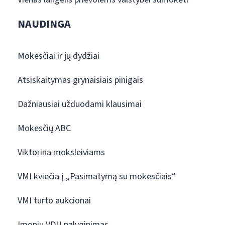
NAUDINGA
Mokesčiai ir jų dydžiai
Atsiskaitymas grynaisiais pinigais
Dažniausiai užduodami klausimai
Mokesčių ABC
Viktorina moksleiviams
VMI kviečia į „Pasimatymą su mokesčiais“
VMI turto aukcionai
Įmonių VDU palyginimas