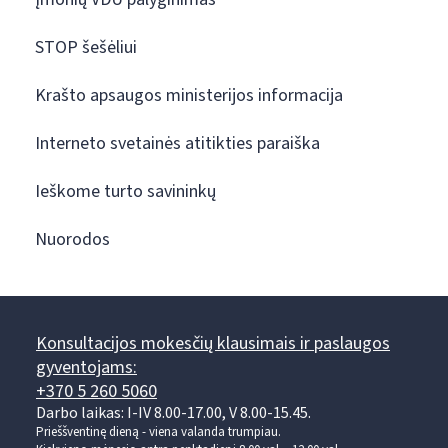
STOP šešėliui
Krašto apsaugos ministerijos informacija
Interneto svetainės atitikties paraiška
Ieškome turto savininkų
Nuorodos
Konsultacijos mokesčių klausimais ir paslaugos
gyventojams:
+370 5 260 5060
Darbo laikas: I-IV 8.00-17.00, V 8.00-15.45.
Prieššventinę dieną - viena valanda trumpiau.