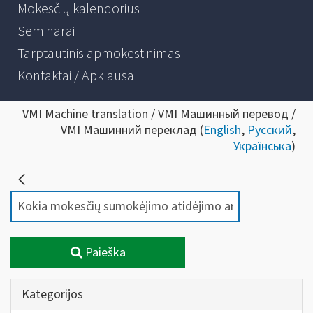
Mokesčių kalendorius
Seminarai
Tarptautinis apmokestinimas
Kontaktai / Apklausa
VMI Machine translation / VMI Машинный перевод /
VMI Машинний переклад (
English
,
Русский
,
Українська
)
Paieška
Kategorijos