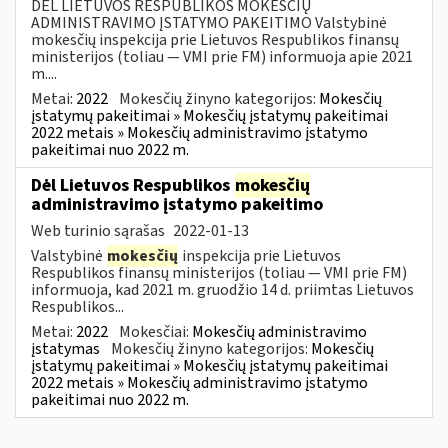
DĖL LIETUVOS RESPUBLIKOS MOKESČIŲ
ADMINISTRAVIMO ĮSTATYMO PAKEITIMO Valstybinė
mokesčių inspekcija prie Lietuvos Respublikos finansų
ministerijos (toliau — VMI prie FM) informuoja apie 2021
m....
Metai:
2022
Mokesčių žinyno kategorijos:
Mokesčių
įstatymų pakeitimai » Mokesčių įstatymų pakeitimai
2022 metais » Mokesčių administravimo įstatymo
pakeitimai nuo 2022 m.
Dėl Lietuvos Respublikos
mokesčių
administravimo įstatymo pakeitimo
Web turinio sąrašas
2022-01-13
Valstybinė
mokesčių
inspekcija prie Lietuvos
Respublikos finansų ministerijos (toliau — VMI prie FM)
informuoja, kad 2021 m. gruodžio 14 d. priimtas Lietuvos
Respublikos...
Metai:
2022
Mokesčiai:
Mokesčių administravimo
įstatymas
Mokesčių žinyno kategorijos:
Mokesčių
įstatymų pakeitimai » Mokesčių įstatymų pakeitimai
2022 metais » Mokesčių administravimo įstatymo
pakeitimai nuo 2022 m.