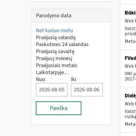
Būki
Parodymo data
Web t
Valst
Bet kuriuo metu
prisi
Praėjusią valandą
Metai
Paskutines 24 valandas
Praėjusią savaitę
FVad
Praėjusį mėnesį
Praėjusiais metais
Web t
Laikotarpyje…
VMI p
Nuo
Iki
2017-
Didė
Web t
Paieška
Valst
rizik
Metai