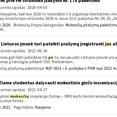
VMI prie FM viršininko įsakymo Nr. 178 pakeitimo
urinio sąrašas
2026-04-03
muojame, kad nuo 2026 m. balandžio 1 d. įsigalioja Valstybinės mo
sų ministerijos viršininko 2026 m. kovo 31 d. įsakymas Nr. VA-25 „Dėl
:
2026
Mokesčių žinyno kategorijos:
Mokesčių įstatymų pakeitima
m.
 Lietuvos įmonė turi pateikti prašymą įregistruoti
jos
at
urinio sąrašas
2021-06-16
mas gali būti pateiktas tik
po
to, kai jau pati Lietuvos įmonė yra
amas jį tiesiogiai pildant OSS. Kiekvienam...
čių įstatymų pakeitimai:
MĮP 2021 » E-prekyba ir PVM nuo 2021 m. 
čiame studentus dalyvauti mokestinio ginčo inscenizaci
urinio sąrašas
2021-04-27
ybinė
mokesčių
inspekcija (toliau – VMI) kartu Verslo konsultac
a visus teisės...
:
2021
Pagrindinis:
Naujiena