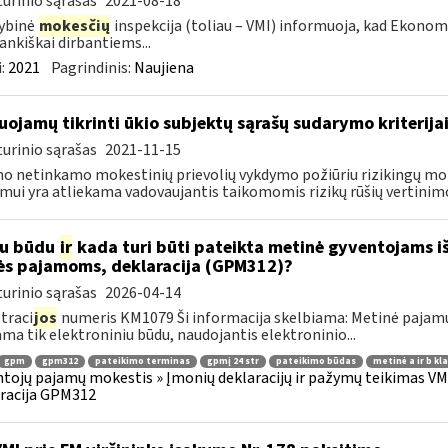
urinio sąrašas
2021-08-18
ybinė
mokesčių
inspekcija (toliau – VMI) informuoja, kad Ekono
ankiškai dirbantiems...
:
2021
Pagrindinis:
Naujiena
uojamų tikrinti ūkio subjektų sąrašų sudarymo kriterija
urinio sąrašas
2021-11-15
o netinkamo mokestinių prievolių vykdymo požiūriu rizikingų m
imui yra atliekama vadovaujantis taikomomis rizikų rūšių vertinimo
iu būdu
ir
kada turi būti pateikta metinė gyventojams i
ės pajamoms, deklaracija (GPM312)?
urinio sąrašas
2026-04-14
traci
jos
numeris KM1079 Ši informacija skelbiama: Metinė pajam
ama tik elektroniniu būdu, naudojantis elektroninio...
gpm
gpm312
pateikimo terminas
gpmį 24 str
pateikimo būdas
metinė a ir b kl
tojų pajamų mokestis » Įmonių deklaracijų ir pažymų teikimas VMI
racija GPM312