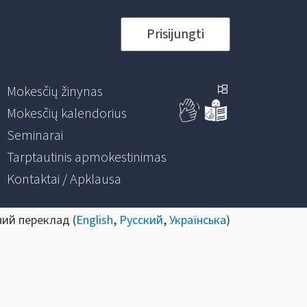
Prisijungti
Mokesčių žinynas
Mokesčių kalendorius
Seminarai
Tarptautinis apmokestinimas
Kontaktai / Apklausa
ний переклад (
English
,
Русский
,
Українська
)