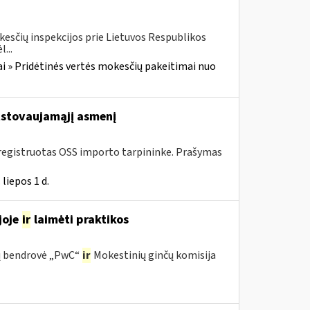
kesčių inspekcijos prie Lietuvos Respublikos
...
i » Pridėtinės vertės mokesčių pakeitimai nuo
stovaujamąjį asmenį
 įregistruotas OSS importo tarpininke. Prašymas
liepos 1 d.
joje
ir
laimėti praktikos
ijų bendrovė „PwC“
ir
Mokestinių ginčų komisija