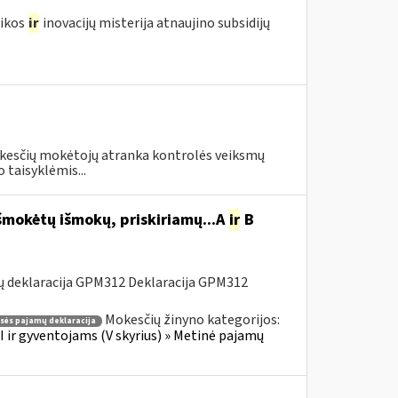
mikos
ir
inovacijų misterija atnaujino subsidijų
i
okesčių mokėtojų atranka kontrolės veiksmų
 taisyklėmis...
šmokėtų išmokų, priskiriamų...A
ir
B
ų deklaracija GPM312 Deklaracija GPM312
Mokesčių žinyno kategorijos:
asės pajamų deklaracija
 ir gyventojams (V skyrius) » Metinė pajamų