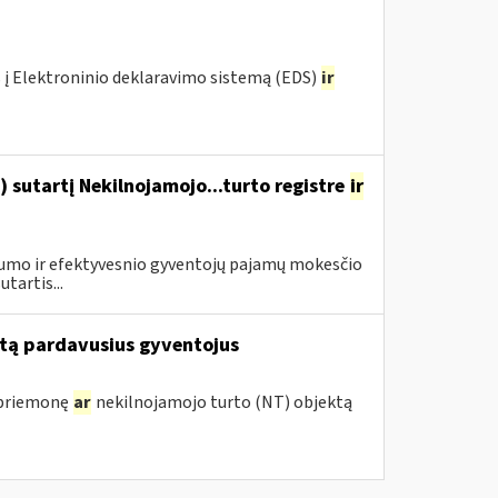
 į Elektroninio deklaravimo sistemą (EDS)
ir
 sutartį Nekilnojamojo...turto registre
ir
drumo ir efektyvesnio gyventojų pajamų mokesčio
tartis...
tą pardavusius gyventojus
 priemonę
ar
nekilnojamojo turto (NT) objektą