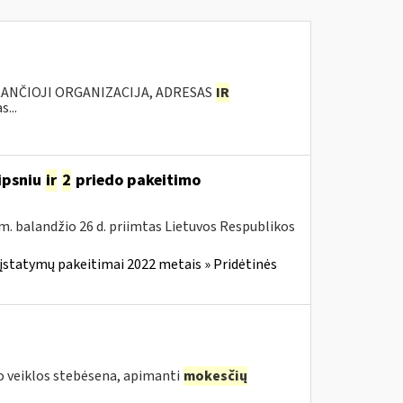
KANČIOJI ORGANIZACIJA, ADRESAS
IR
...
ipsniu
ir
2
priedo pakeitimo
m. balandžio 26 d. priimtas Lietuvos Respublikos
įstatymų pakeitimai 2022 metais » Pridėtinės
 veiklos stebėsena, apimanti
mokesčių