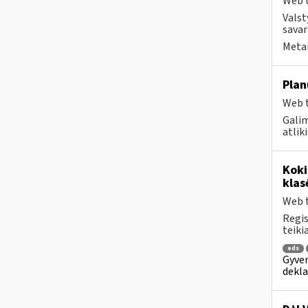
Web t
Valst
savar
Metai
Plan
Web t
Galim
atlik
Kok
klas
Web t
Regis
teiki
eds
Gyven
dekla