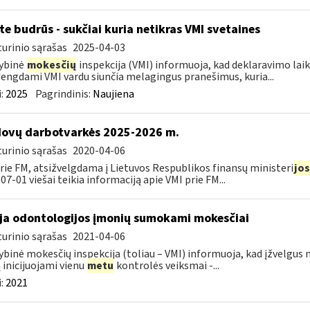
te budrūs - sukčiai kuria netikras VMI svetaines
urinio sąrašas
2025-04-03
ybinė
mokesčių
inspekcija (VMI) informuoja, kad deklaravimo laiko
dengdami VMI vardu siunčia melagingus pranešimus, kuria...
:
2025
Pagrindinis:
Naujiena
ovų darbotvarkės 2025-2026 m.
urinio sąrašas
2020-04-06
rie FM, atsižvelgdama į Lietuvos Respublikos finansų ministeri
jos
07-01 viešai teikia informaciją apie VMI prie FM...
ja odontologijos įmonių sumokami mokesčiai
urinio sąrašas
2021-04-06
ybinė mokesčių inspekcija (toliau – VMI) informuoja, kad įžvelg
ą inicijuojami vienu
metu
kontrolės veiksmai -...
:
2021