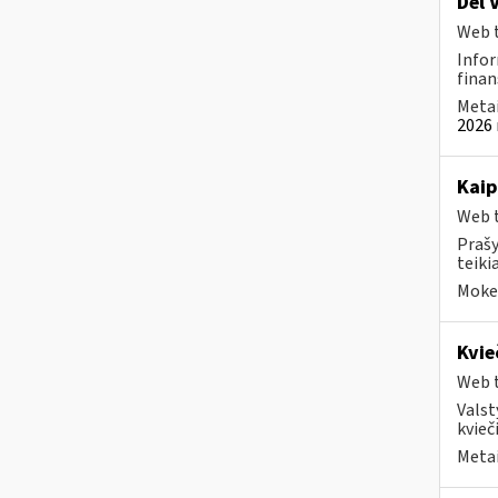
Dėl 
Web t
Infor
finan
Metai
2026 
Kaip
Web t
Prašy
teiki
Mokes
Kvie
Web t
Valst
kvieči
Metai