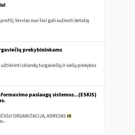
lui
ofilį. Verslas nuo šiol gali sužinoti detalią
rgaviečių prekybininkams
 užtikrinti sklandų turgaviečių ir viešų prekybos
formavimo paslaugų sistemos...(ESKIS)
as.
ANČIOJI ORGANIZACIJA, ADRESAS
IR
...