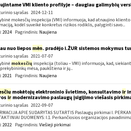
ujintame VMI kliento profilyje – daugiau galimybių vers
urinio sąrašas
2024-12-11
ybinė mokesčių inspekcija (VMI) informuoja, kad atnaujino kliento pr
maciją, kodėl suveikė konkretus rizikos rodiklis, palyginti savo...
:
2024
Pagrindinis:
Naujiena
jau nuo liepos
mėn
. pradėjo i.ŽUR sistemos mokymus tu
urinio sąrašas
2021-07-07
ybinė
mokesčių
inspekcija (toliau – VMI) informuoja, kad, siekiant
 prekybininkų mėsa, paukštiena ir jų...
:
2021
Pagrindinis:
Naujiena
sčių
mokėtojų elektroninio švietimo, konsultavimo
ir
in
ros
ir
modernizavimo paslaugų įsigijimo viešasis pirkim
urinio sąrašas
2022-09-07
RMACIJA APIE SUDARYTAS SUTARTIS Paslaugų pirkimai I. PERK
KTINIAI DUOMENYS: I.1. Perkančiosios organizacijos pavadinimas
:
2022
Pagrindinis:
Viešieji pirkimai