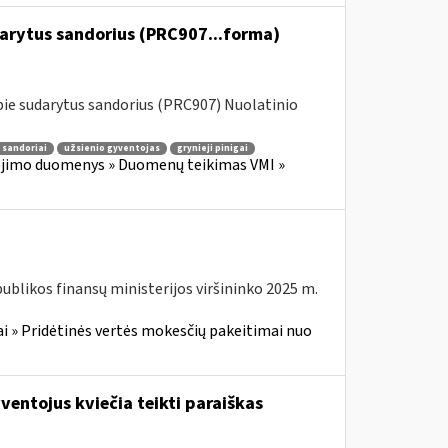
darytus sandorius (PRC907...forma)
ie sudarytus sandorius (PRC907) Nuolatinio
 sandoriai
užsienio gyventojas
grynieji pinigai
jimo duomenys » Duomenų teikimas VMI »
blikos finansų ministerijos viršininko 2025 m.
i » Pridėtinės vertės mokesčių pakeitimai nuo
entojus kviečia teikti paraiškas