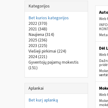
Kategorijos
Auto
Bet kurios kategorijos
Web t
2022
(370)
INFO
2021
(348)
KONTA
Naujiena
(314)
Metai
2025
(236)
2023
(225)
Dėl 
Viešieji pirkimai
(224)
Web t
2024
(221)
Dažni
Gyventojų pajamų mokestis
pridė
(151)
Mokes
vertė
Aplankai
Moke
Web t
Bet kurį aplanką
Mokes
mokėt