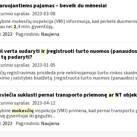
aruojantiems pajamas – beveik du mėnesiai
urinio sąrašas
2023-03-08
ybinė mokesčių inspekcija (VMI) informuoja, kad perkėlė duomenis
au nei
2
,4 mln. gyventojų...
:
2023
Pagrindinis:
Naujiena
l verta sudaryti
ir
įregistruoti turto nuomos (panaudos)
 tą padaryti?
urinio sąrašas
2023-01-05
čių registravimas prisideda prie nekilnojamojo turto rinkos skai
kimo į valstybės biudžetą. Įregistruota turto nuomos (panaudos) su
kviečia suklusti pernai transporto priemonę
ar
NT objek
urinio sąrašas
2023-04-12
ybinė
mokesčių
inspekcija (VMI) primena, kad pernai transporto
vę gyventojai iki gegužės...
:
2023
Pagrindinis:
Naujiena