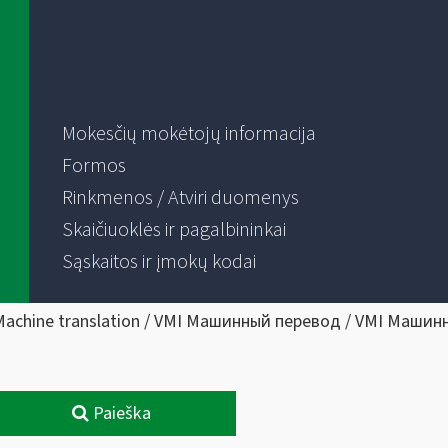
Mokesčių mokėtojų informacija
Formos
Rinkmenos / Atviri duomenys
Skaičiuoklės ir pagalbininkai
Sąskaitos ir įmokų kodai
Machine translation / VMI Машинный перевод / VMI Машин
Paieška