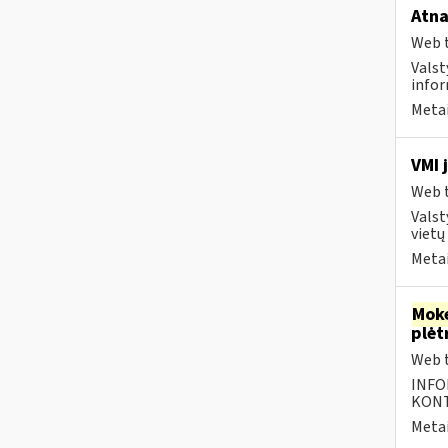
Atna
Web t
Valst
infor
Metai
VMI 
Web t
Valst
vietų
Metai
Moke
plėt
Web t
INFO
KONTA
Metai