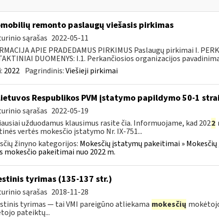
mobilių remonto paslaugų viešasis pirkimas
urinio sąrašas
2022-05-11
RMACIJA APIE PRADEDAMUS PIRKIMUS Paslaugų pirkimai I. PER
KTINIAI DUOMENYS: I.1. Perkančiosios organizacijos pavadinimas
:
2022
Pagrindinis:
Viešieji pirkimai
Lietuvos Respublikos PVM įstatymo papildymo 50-1 stra
urinio sąrašas
2022-05-19
ausiai užduodamus klausimus rasite čia. Informuojame, kad 202
2
tinės vertės mokesčio įstatymo Nr. IX-751...
čių žinyno kategorijos:
Mokesčių įstatymų pakeitimai » Mokesčių 
s mokesčio pakeitimai nuo 2022 m.
stinis tyrimas (135-137 str.)
urinio sąrašas
2018-11-28
tinis tyrimas — tai VMI pareigūno atliekama
mokesčių
mokėtojo
ojo pateiktų...