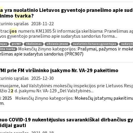
ia
yra nuolatinio Lietuvos gyventojo pranešimo apie su
linimo
tvarka
?
urinio sąrašas
2018-11-22
traci
jos
numeris KM1305 Ši informacija skelbiama: Pranešimas ap
vos gyventojo pranešimo apie sudarytus sandorius forma...
tojas
prc907
tikslinimas
užsienio įmonė
nuolatinis lietuvos gyventojas
sudaryti
Mokesčių žinyno kategorijos:
Prašymai, pažymos ir mokė
nimo tvarka
šimas apie sudarytus sandorius (PRC907)
VMI prie FM viršininko įsakymo Nr. VA-29 pakeitimo
urinio sąrašas
2025-12-30
muojame, kad Valstybinės mokesčių inspekcijos prie Lietuvos Respu
žio 2
2
d. įsakymu Nr. VA-129 „Dėl Valstybinės...
:
2025
Mokesčių žinyno kategorijos:
Mokesčių įstatymų pakeitima
m.
nuo COVID-19 nukentėjusius savarankiškai dirbančius gyv
idijai gauti