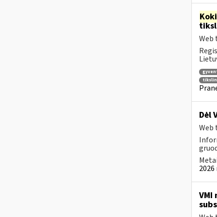
Kok
tiks
Web t
Regis
Lietu
gyven
tiksli
Prane
Dėl 
Web t
Infor
gruod
Metai
2026 
VMI 
subs