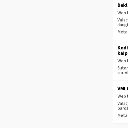
Dekl
Web t
Valst
daugi
Metai
Kodė
kaip
Web t
Sutar
surin
VMI 
Web t
Valst
parda
Metai