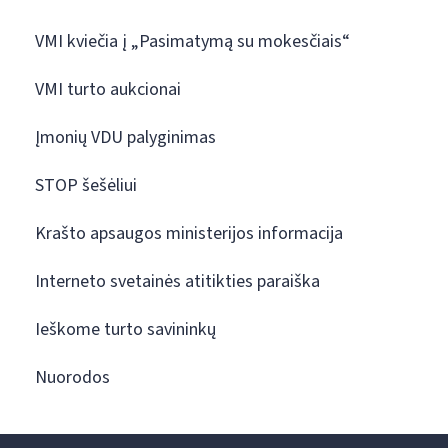
VMI kviečia į „Pasimatymą su mokesčiais“
VMI turto aukcionai
Įmonių VDU palyginimas
STOP šešėliui
Krašto apsaugos ministerijos informacija
Interneto svetainės atitikties paraiška
Ieškome turto savininkų
Nuorodos