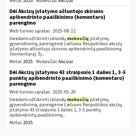
Metai:
2025
Mokesčiai:
Akcizai
Dėl Akcizų įstatymo aštuntojo skirsnio
apibendrinto paaiškinimo (komentaro)
parengimo
Web turinio sąrašas
2025-08-12
Siekdami užtikrinti sklandų
mokesčių
įstatymų
įgyvendinimą, parengėme Lietuvos Respublikos akcizų
įstatymo aštuntojo skirsnio apibendrintą paaiškinimą
(komentarą). Šį...
Metai:
2025
Mokesčiai:
Akcizai
Dėl Akcizų įstatymo 43 straipsnio 1 dalies 1, 3-5
punktų apibendrinto paaiškinimo (komentaro)
parengimo
Web turinio sąrašas
2025-05-20
Siekdami užtikrinti sklandų
mokesčių
įstatymų
įgyvendinimą, parengėme Lietuvos Respublikos akcizų
įstatymo 43 straipsnio 1 dalies 1, 3-5 punktų
apibendrintą paaiškinimą...
Metai:
2025