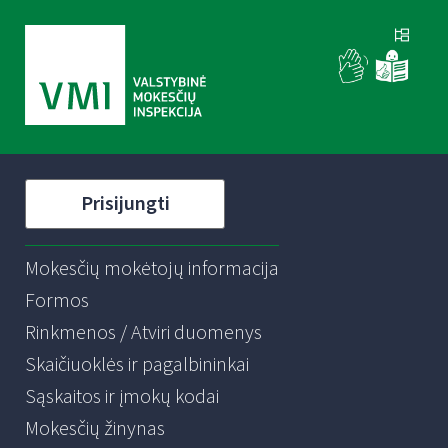
Prisijungti
Mokesčių mokėtojų informacija
Formos
Rinkmenos / Atviri duomenys
Skaičiuoklės ir pagalbininkai
Sąskaitos ir įmokų kodai
Mokesčių žinynas