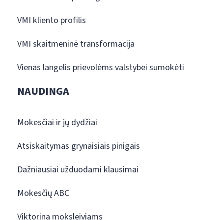
VMI kliento profilis
VMI skaitmeninė transformacija
Vienas langelis prievolėms valstybei sumokėti
NAUDINGA
Mokesčiai ir jų dydžiai
Atsiskaitymas grynaisiais pinigais
Dažniausiai užduodami klausimai
Mokesčių ABC
Viktorina moksleiviams