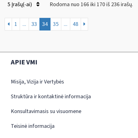
5 Įrašų(-ai)
Rodoma nuo 166 iki 170 iš 236 irašų.
1
...
33
34
35
...
48
APIE VMI
Misija, Vizija ir Vertybės
Struktūra ir kontaktinė informacija
Konsultavimasis su visuomene
Teisinė informacija