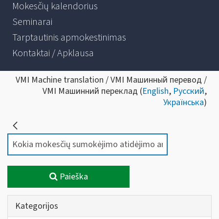
Mokesčių kalendorius
Seminarai
Tarptautinis apmokestinimas
Kontaktai / Apklausa
VMI Machine translation / VMI Машинный перевод /
VMI Машинний переклад (
English
,
Русский
,
Українська
)
Paieška
Kategorijos