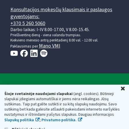
Konsultacijos mokesčių klausimais ir paslaugos
gyventojams:
+370 5 260 5060
Darbo laikas: I-IV 8.00-17.00, V 8.00-15.45.
Prieššventinę dieną - viena valanda trumpiau.
Kiekvieno mėnesio antrą penktadienį 8.00 val. - 12.00 val.
Mano VMI
Paklausimas per
Valstybinė mokesčių inspekcija prie Lietuvos
U
Respublikos finansų ministerijos
Šioje svetainėje naudojami slapukai
(angl. cookies). Būtinieji
slapukai įdiegiami automatiškai ir jiems nėra reikalingas Jūsų
Biudžetinė įstaiga. Juridinio asmens kodas — 188659752,
sutikimas. Taip pat galite sutikti ir su kitų slapukų naudojimu. Savo
adresas: Vasario 16-osios g. 14, 01107 Vilnius, Lietuva, el.paštas:
sutikimą bet kada galėsite atšaukti pakeisdami interneto naršyklės
vmi@vmi.lt
, E. pristatymo dėžutės adresas 188659752
nustatymus ir ištrindami įrašytus slapukus. Daugiau informacijos
Duomenys apie Valstybinę mokesčių inspekciją prie Lietuvos
Slapukų politika
;
Privatumo politika.
Respublikos finansų ministerijos kaupiami ir saugomi Juridinių
asmenų registre