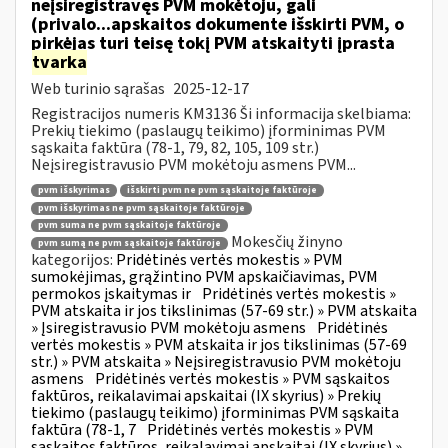
neįsiregistravęs PVM mokėtoju, gali
(privalo...apskaitos dokumente išskirti PVM, o
pirkėjas turi teisę tokį PVM atskaityti įprasta
tvarka
Web turinio sąrašas
2025-12-17
Registracijos numeris KM3136 Ši informacija skelbiama:
Prekių tiekimo (paslaugų teikimo) įforminimas PVM
sąskaita faktūra (78-1, 79, 82, 105, 109 str.)
Neįsiregistravusio PVM mokėtoju asmens PVM...
pvm išskyrimas
išskirti pvm ne pvm sąskaitoje faktūroje
pvm išskyrimas ne pvm sąskaitoje faktūroje
pvm suma ne pvm sąskaitoje faktūroje
Mokesčių žinyno
pvm sumą ne pvm sąskaitoje faktūroje
kategorijos:
Pridėtinės vertės mokestis » PVM
sumokėjimas, grąžintino PVM apskaičiavimas, PVM
permokos įskaitymas ir
Pridėtinės vertės mokestis »
PVM atskaita ir jos tikslinimas (57-69 str.) » PVM atskaita
» Įsiregistravusio PVM mokėtoju asmens
Pridėtinės
vertės mokestis » PVM atskaita ir jos tikslinimas (57-69
str.) » PVM atskaita » Neįsiregistravusio PVM mokėtoju
asmens
Pridėtinės vertės mokestis » PVM sąskaitos
faktūros, reikalavimai apskaitai (IX skyrius) » Prekių
tiekimo (paslaugų teikimo) įforminimas PVM sąskaita
faktūra (78-1, 7
Pridėtinės vertės mokestis » PVM
sąskaitos faktūros, reikalavimai apskaitai (IX skyrius) »