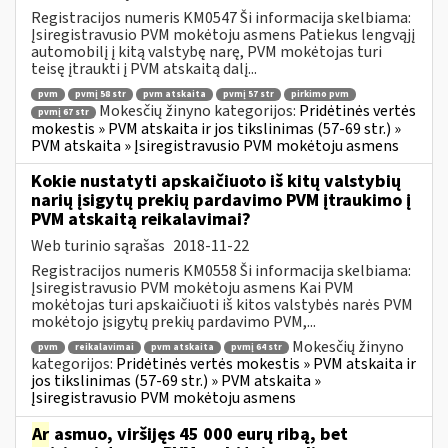
Registracijos numeris KM0547 Ši informacija skelbiama:
Įsiregistravusio PVM mokėtoju asmens Patiekus lengvąjį
automobilį į kitą valstybę narę, PVM mokėtojas turi
teisę įtraukti į PVM atskaitą dalį...
pvm
pvmį 58 str
pvm atskaita
pvmį 57 str
pirkimo pvm
Mokesčių žinyno kategorijos:
Pridėtinės vertės
pvmį 67 str
mokestis » PVM atskaita ir jos tikslinimas (57-69 str.) »
PVM atskaita » Įsiregistravusio PVM mokėtoju asmens
Kokie nustatyti apskaičiuoto iš kitų valstybių
narių įsigytų prekių pardavimo PVM įtraukimo į
PVM atskaitą reikalavimai?
Web turinio sąrašas
2018-11-22
Registracijos numeris KM0558 Ši informacija skelbiama:
Įsiregistravusio PVM mokėtoju asmens Kai PVM
mokėtojas turi apskaičiuoti iš kitos valstybės narės PVM
mokėtojo įsigytų prekių pardavimo PVM,...
Mokesčių žinyno
pvm
reikalavimai
pvm atskaita
pvmį 64 str
kategorijos:
Pridėtinės vertės mokestis » PVM atskaita ir
jos tikslinimas (57-69 str.) » PVM atskaita »
Įsiregistravusio PVM mokėtoju asmens
Ar
asmuo, viršijęs 45 000 eurų ribą, bet