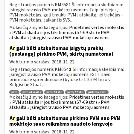
Registracijos numeris KM3581 Ši informacija skelbiama:
Įsiregistravusio PVM mokėtoju asmens Taip, pirkėjas,
PVM mokėtojas, gali traukti PVM į atskaitą, jei tiekėjas –
PVM mokėtojas, taikantis SVS...
Mokesčių žinyno kategorijos:
Pridėtinės vertės mokestis
» PVM atskaita ir jos tikslinimas (57-69 str.) » PVM
atskaita » Įsiregistravusio PVM mokėtoju asmens
Ar
gali būti atskaitomas įsigytų prekių
(paslaugų) pirkimo PVM, skirtų numatomai
Web turinio sąrašas
2018-11-22
Registracijos numeris KM054
2
Ši informacija skelbiama:
Įsiregistravusio PVM mokėtoju asmens ESTT savo
priimtuose sprendimuose (bylose C-110/94 Inzo v
Belgische Staat,...
pvm
pvm atskaita
pvmį 58 str.
pvmį 57 str.
pirkimo pvm.
Mokesčių žinyno kategorijos:
Pridėtinės vertės mokestis
» PVM atskaita ir jos tikslinimas (57-69 str.) » PVM
atskaita » Įsiregistravusio PVM mokėtoju asmens
Ar
gali būti atskaitomas pirkimo PVM nuo PVM
mokėtojo savo reikmėms naudoto lengvojo
Web turinio sąrašas
2018-11-22