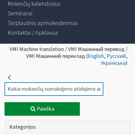
Mokesčių kalendorius
Seminarai
Tarptautinis apmokestinimas
Kontaktai / Apklausa
VMI Machine translation / VMI Машинный перевод /
VMI Машинний переклад (
English
,
Русский
,
Українська
)
Paieška
Kategorijos