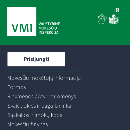
Prisijungti
Mokesčių mokėtojų informacija
Formos
Rinkmenos / Atviri duomenys
Skaičiuoklės ir pagalbininkai
Sąskaitos ir įmokų kodai
Mokesčių žinynas