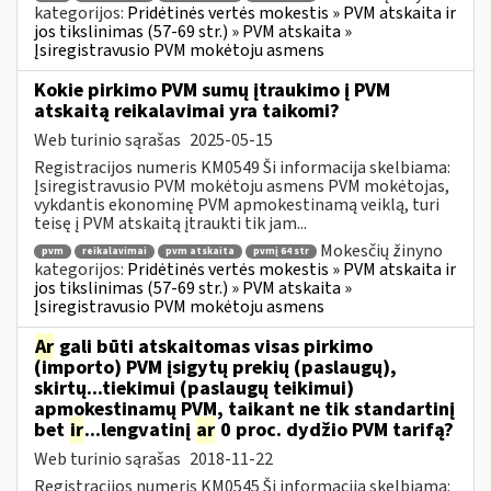
kategorijos:
Pridėtinės vertės mokestis » PVM atskaita ir
jos tikslinimas (57-69 str.) » PVM atskaita »
Įsiregistravusio PVM mokėtoju asmens
Kokie pirkimo PVM sumų įtraukimo į PVM
atskaitą reikalavimai yra taikomi?
Web turinio sąrašas
2025-05-15
Registracijos numeris KM0549 Ši informacija skelbiama:
Įsiregistravusio PVM mokėtoju asmens PVM mokėtojas,
vykdantis ekonominę PVM apmokestinamą veiklą, turi
teisę į PVM atskaitą įtraukti tik jam...
Mokesčių žinyno
pvm
reikalavimai
pvm atskaita
pvmį 64 str
kategorijos:
Pridėtinės vertės mokestis » PVM atskaita ir
jos tikslinimas (57-69 str.) » PVM atskaita »
Įsiregistravusio PVM mokėtoju asmens
Ar
gali būti atskaitomas visas pirkimo
(importo) PVM įsigytų prekių (paslaugų),
skirtų...tiekimui (paslaugų teikimui)
apmokestinamų PVM, taikant ne tik standartinį
bet
ir
...lengvatinį
ar
0 proc. dydžio PVM tarifą?
Web turinio sąrašas
2018-11-22
Registracijos numeris KM0545 Ši informacija skelbiama: