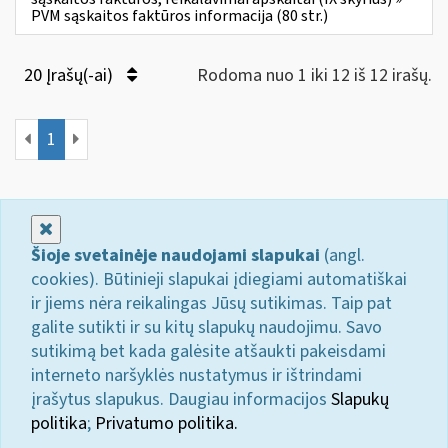
PVM sąskaitos faktūros informacija (80 str.)
20 Įrašų(-ai)
Rodoma nuo 1 iki 12 iš 12 irašų.
1
Uždaryti
Šioje svetainėje naudojami slapukai
(angl.
cookies). Būtinieji slapukai įdiegiami automatiškai
ir jiems nėra reikalingas Jūsų sutikimas. Taip pat
galite sutikti ir su kitų slapukų naudojimu. Savo
sutikimą bet kada galėsite atšaukti pakeisdami
interneto naršyklės nustatymus ir ištrindami
įrašytus slapukus. Daugiau informacijos
Slapukų
politika
;
Privatumo politika.