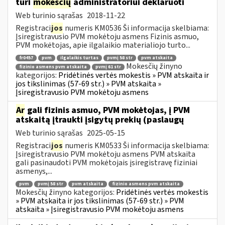
turi
mokesčių
administratoriui deklaruoti
Web turinio sąrašas
2018-11-22
Registraci
jos
numeris KM0536 Ši informacija skelbiama:
Įsiregistravusio PVM mokėtoju asmens Fizinis asmuo,
PVM mokėtojas, apie ilgalaikio materialiojo turto...
fr0457
pvm
ilgalaikis turtas
pvmį 58 str
pvm atskaita
Mokesčių žinyno
fizinio asmens pvm atskaita
pvmį 61 str
kategorijos:
Pridėtinės vertės mokestis » PVM atskaita ir
jos tikslinimas (57-69 str.) » PVM atskaita »
Įsiregistravusio PVM mokėtoju asmens
Ar
gali fizinis asmuo, PVM mokėtojas, į PVM
atskaitą įtraukti įsigytų prekių (paslaugų
Web turinio sąrašas
2025-05-15
Registraci
jos
numeris KM0533 Ši informacija skelbiama:
Įsiregistravusio PVM mokėtoju asmens PVM atskaita
gali pasinaudoti PVM mokėtojais įsiregistravę fiziniai
asmenys,...
pvm
pvmį 58 str
pvm atskaita
fizinio asmens pvm atskaita
Mokesčių žinyno kategorijos:
Pridėtinės vertės mokestis
» PVM atskaita ir jos tikslinimas (57-69 str.) » PVM
atskaita » Įsiregistravusio PVM mokėtoju asmens