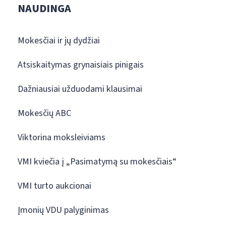
NAUDINGA
Mokesčiai ir jų dydžiai
Atsiskaitymas grynaisiais pinigais
Dažniausiai užduodami klausimai
Mokesčių ABC
Viktorina moksleiviams
VMI kviečia į „Pasimatymą su mokesčiais“
VMI turto aukcionai
Įmonių VDU palyginimas