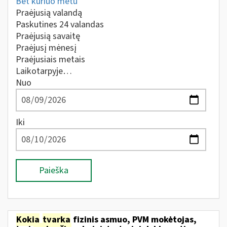
Bet kuriuo metu
Praėjusią valandą
Paskutines 24 valandas
Praėjusią savaitę
Praėjusį mėnesį
Praėjusiais metais
Laikotarpyje…
Nuo
Iki
Paieška
Kokia
tvarka
fizinis asmuo, PVM mokėtojas,