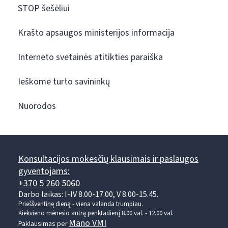
STOP šešėliui
Krašto apsaugos ministerijos informacija
Interneto svetainės atitikties paraiška
Ieškome turto savininkų
Nuorodos
Konsultacijos mokesčių klausimais ir paslaugos
gyventojams:
+370 5 260 5060
Darbo laikas: I-IV 8.00-17.00, V 8.00-15.45.
Prieššventinę dieną - viena valanda trumpiau.
Kiekvieno mėnesio antrą penktadienį 8.00 val. - 12.00 val.
Mano VMI
Paklausimas per