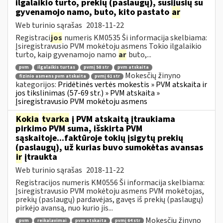
ilgalaikio turto, prekių (paslaugų), susijusių su
gyvenamojo namo, buto, kito pastato
ar
Web turinio sąrašas
2018-11-22
Registraci
jos
numeris KM0535 Ši informacija skelbiama:
Įsiregistravusio PVM mokėtoju asmens Tokio ilgalaikio
turto, kaip gyvenamojo namo
ar
buto,...
pvm
ilgalaikis turtas
pvmį 58 str
pvm atskaita
Mokesčių žinyno
fizinio asmens pvm atskaita
pvmį 61 str
kategorijos:
Pridėtinės vertės mokestis » PVM atskaita ir
jos tikslinimas (57-69 str.) » PVM atskaita »
Įsiregistravusio PVM mokėtoju asmens
Kokia
tvarka
į PVM atskaitą įtraukiama
pirkimo PVM suma, išskirta PVM
sąskaitoje...faktūroje tokių įsigytų prekių
(paslaugų), už kurias buvo sumokėtas avansas
ir
įtraukta
Web turinio sąrašas
2018-11-22
Registracijos numeris KM0556 Ši informacija skelbiama:
Įsiregistravusio PVM mokėtoju asmens PVM mokėtojas,
prekių (paslaugų) pardavėjas, gavęs iš prekių (paslaugų)
pirkėjo avansą, nuo kurio jis...
Mokesčių žinyno
pvm
reikalavimai
pvm atskaita
pvmį 64 str