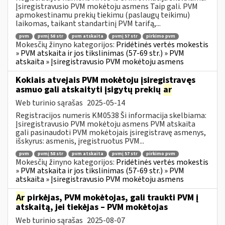
Įsiregistravusio PVM mokėtoju asmens Taip gali. PVM
apmokestinamu prekių tiekimu (paslaugų teikimu)
laikomas, taikant standartinį PVM tarifą,...
pvm
pvmį 58 str
pvm atskaita
pvmį 57 str
pirkimo pvm
Mokesčių žinyno kategorijos:
Pridėtinės vertės mokestis
» PVM atskaita ir jos tikslinimas (57-69 str.) » PVM
atskaita » Įsiregistravusio PVM mokėtoju asmens
Kokiais atvejais PVM mokėtoju įsiregistravęs
asmuo gali atskaityti įsigytų prekių
ar
Web turinio sąrašas
2025-05-14
Registracijos numeris KM0538 Ši informacija skelbiama:
Įsiregistravusio PVM mokėtoju asmens PVM atskaita
gali pasinaudoti PVM mokėtojais įsiregistravę asmenys,
išskyrus: asmenis, įregistruotus PVM...
pvm
pvmį 58 str
pvm atskaita
pvmį 57 str
pirkimo pvm
Mokesčių žinyno kategorijos:
Pridėtinės vertės mokestis
» PVM atskaita ir jos tikslinimas (57-69 str.) » PVM
atskaita » Įsiregistravusio PVM mokėtoju asmens
Ar
pirkėjas, PVM mokėtojas, gali traukti PVM į
atskaitą, jei tiekėjas – PVM mokėtojas
Web turinio sąrašas
2025-08-07