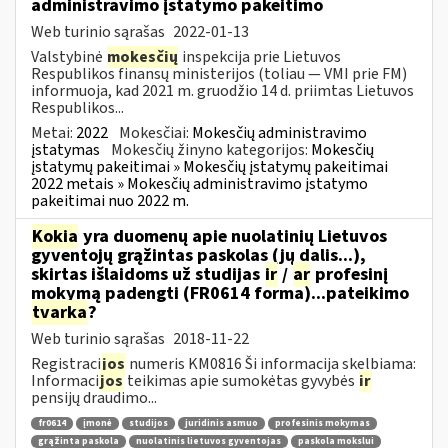
administravimo įstatymo pakeitimo
Web turinio sąrašas
2022-01-13
Valstybinė
mokesčių
inspekcija prie Lietuvos
Respublikos finansų ministerijos (toliau — VMI prie FM)
informuoja, kad 2021 m. gruodžio 14 d. priimtas Lietuvos
Respublikos...
Metai:
2022
Mokesčiai:
Mokesčių administravimo
įstatymas
Mokesčių žinyno kategorijos:
Mokesčių
įstatymų pakeitimai » Mokesčių įstatymų pakeitimai
2022 metais » Mokesčių administravimo įstatymo
pakeitimai nuo 2022 m.
Kokia
yra duomenų apie nuolatinių Lietuvos
gyventojų grąžintas paskolas (jų dalis...),
skirtas išlaidoms už studijas
ir
/
ar
profesinį
mokymą padengti (FR0614 forma)...pateikimo
tvarka
?
Web turinio sąrašas
2018-11-22
Registraci
jos
numeris KM0816 Ši informacija skelbiama:
Informaci
jos
teikimas apie sumokėtas gyvybės
ir
pensijų draudimo...
fr0614
įmonė
studijos
juridinis asmuo
profesinis mokymas
grąžinta paskola
nuolatinis lietuvos gyventojas
paskola mokslui