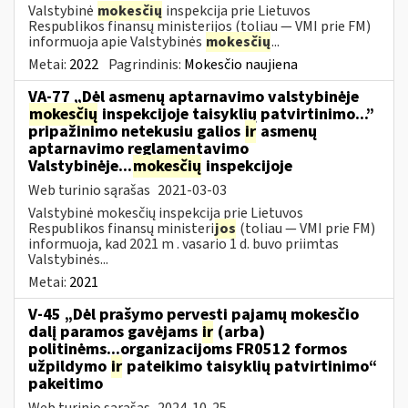
Valstybinė
mokesčių
inspekcija prie Lietuvos
Respublikos finansų ministerijos (toliau ― VMI prie FM)
informuoja apie Valstybinės
mokesčių
...
Metai:
2022
Pagrindinis:
Mokesčio naujiena
VA-77 „Dėl asmenų aptarnavimo valstybinėje
mokesčių
inspekcijoje taisyklių patvirtinimo...”
pripažinimo netekusiu galios
ir
asmenų
aptarnavimo reglamentavimo
Valstybinėje...
mokesčių
inspekcijoje
Web turinio sąrašas
2021-03-03
Valstybinė mokesčių inspekcija prie Lietuvos
Respublikos finansų ministeri
jos
(toliau — VMI prie FM)
informuoja, kad 2021 m . vasario 1 d. buvo priimtas
Valstybinės...
Metai:
2021
V-45 „Dėl prašymo pervesti pajamų mokesčio
dalį paramos gavėjams
ir
(arba)
politinėms...organizacijoms FR0512 formos
užpildymo
ir
pateikimo taisyklių patvirtinimo“
pakeitimo
Web turinio sąrašas
2024-10-25