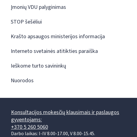
Įmonių VDU palyginimas
STOP šešėliui
Krašto apsaugos ministerijos informacija
Interneto svetainės atitikties paraiška
Ieškome turto savininkų
Nuorodos
Konsultacijos mokesčių klausimais ir paslaugos
gyventojams:
+370 5 260 5060
Darbo laikas: I-IV 8.00-17.00, V 8.00-15.45.