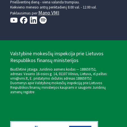
Prieššventinę dieną - viena valanda trumpiau.
Kiekvieno mėnesio antrą penktadienį 8.00 val. - 12.00 val.
Mano VMI
Paklausimas per
Valstybinė mokesčių inspekcija prie Lietuvos
Respublikos finansų ministerijos
Biudžetinė įstaiga. Juridinio asmens kodas — 188659752,
adresas: Vasario 16-osios g. 14, 01107 Vilnius, Lietuva, el.paštas:
vmi@vmi.lt
, E. pristatymo dėžutės adresas 188659752
Duomenys apie Valstybinę mokesčių inspekciją prie Lietuvos
Respublikos finansų ministerijos kaupiami ir saugomi Juridinių
asmenų registre