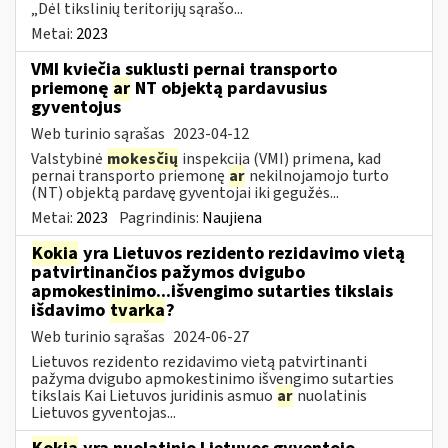
„Dėl tikslinių teritorijų sąrašo...
Metai:
2023
VMI kviečia suklusti pernai transporto
priemonę
ar
NT objektą pardavusius
gyventojus
Web turinio sąrašas
2023-04-12
Valstybinė
mokesčių
inspekcija (VMI) primena, kad
pernai transporto priemonę
ar
nekilnojamojo turto
(NT) objektą pardavę gyventojai iki gegužės...
Metai:
2023
Pagrindinis:
Naujiena
Kokia
yra Lietuvos rezidento rezidavimo vietą
patvirtinančios pažymos dvigubo
apmokestinimo...išvengimo sutarties tikslais
išdavimo
tvarka
?
Web turinio sąrašas
2024-06-27
Lietuvos rezidento rezidavimo vietą patvirtinanti
pažyma dvigubo apmokestinimo išvengimo sutarties
tikslais Kai Lietuvos juridinis asmuo
ar
nuolatinis
Lietuvos gyventojas...