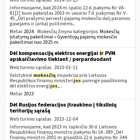
Informuojame, kad 2024 m. spalio 22 d. įsakymu Nr. VA-
81[1] buvo pakeistas 2003 m. vasario 7 d. įsakymas Nr. V-
45 „Dėl prašymo pervesti pajamų mokesčio dalį paramos
gavėjams ir (arba) politinėms...
Metai:
2024
Mokesčių žinyno kategorijos:
Mokesčių
įstatymų pakeitimai » Gyventojų pajamų mokesčio
pakeitimai nuo 2025 m.
Dėl kompensacijų elektros energijai
ir
PVM
apskaičiavimo tiekiant / perparduodant
Web turinio sąrašas
2023-01-11
Valstybinė
mokesčių
inspekcija prie Lietuvos
Respublikos finansų ministeri
jos
parengė paaiškinimą
dėl elektros energi
jos
,...
Metai:
2023
Dėl Rusijos federacijos įtraukimo į tikslinių
teritorijų sąrašą
Web turinio sąrašas
2023-12-04
Informuojame, kad 2023 m. lapkričio 30 d. Lietuvos
Respublikos finansų ministro įsakymu Nr.1K-389 „Dėl
finansų ministro 2001 m. gruodžio 22 d. įsakymo Nr. 344