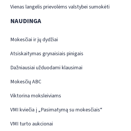
Vienas langelis prievolėms valstybei sumokėti
NAUDINGA
Mokesčiai ir jų dydžiai
Atsiskaitymas grynaisiais pinigais
Dažniausiai užduodami klausimai
Mokesčių ABC
Viktorina moksleiviams
VMI kviečia į „Pasimatymą su mokesčiais“
VMI turto aukcionai