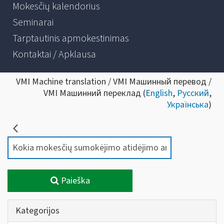
Mokesčių kalendorius
Seminarai
Tarptautinis apmokestinimas
Kontaktai / Apklausa
VMI Machine translation / VMI Машинный перевод /
VMI Машинний переклад (
English
,
Русский
,
Українська
)
Paieška
Kategorijos