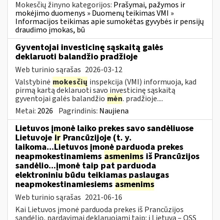
Mokesčių žinyno kategorijos:
Prašymai, pažymos ir
mokėjimo duomenys » Duomenų teikimas VMI »
Informacijos teikimas apie sumokėtas gyvybės ir pensijų
draudimo įmokas, bū
Gyventojai investicinę sąskaitą galės
deklaruoti balandžio pradžioje
Web turinio sąrašas
2026-03-12
Valstybinė
mokesčių
inspekcija (VMI) informuoja, kad
pirmą kartą deklaruoti savo investicinę sąskaitą
gyventojai galės balandžio
mėn
. pradžioje....
Metai:
2026
Pagrindinis:
Naujiena
Lietuvos įmonė laiko prekes savo sandėliuose
Lietuvoje
ir
Prancūzijoje (t. y.
laikoma...Lietuvos įmonė parduoda prekes
neapmokestinamiems
asmenims
iš Prancūzijos
sandėlio...įmonė taip pat parduoda
elektroniniu būdu teikiamas paslaugas
neapmokestinamiesiems
asmenims
Web turinio sąrašas
2021-06-16
Kai Lietuvos įmonė parduoda prekes iš Prancūzijos
sandėlio, pardavimai deklaruojami taip: į Lietuvą – OSS