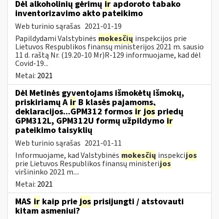
Dėl alkoholinių gėrimų
ir
apdoroto tabako
inventorizavimo akto pateikimo
Web turinio sąrašas
2021-01-19
Papildydami Valstybinės
mokesčių
inspekcijos prie
Lietuvos Respublikos finansų ministerijos 2021 m. sausio
11 d. raštą Nr. (19.20-10 Mr)R-129 informuojame, kad dėl
Covid-19...
Metai:
2021
Dėl Metinės gyventojams išmokėtų išmokų,
priskiriamų A
ir
B klasės pajamoms,
deklaracijos...GPM312 formos
ir
jos
priedų
GPM312L, GPM312U formų užpildymo
ir
pateikimo taisyklių
Web turinio sąrašas
2021-01-11
Informuojame, kad Valstybinės
mokesčių
inspekci
jos
prie Lietuvos Respublikos finansų ministeri
jos
viršininko 2021 m....
Metai:
2021
MAS
ir
kaip prie
jos
prisijungti / atstovauti
kitam asmeniui?