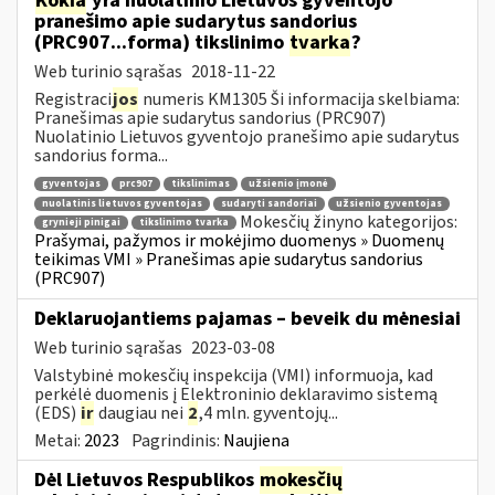
Kokia
yra nuolatinio Lietuvos gyventojo
pranešimo apie sudarytus sandorius
(PRC907...forma) tikslinimo
tvarka
?
Web turinio sąrašas
2018-11-22
Registraci
jos
numeris KM1305 Ši informacija skelbiama:
Pranešimas apie sudarytus sandorius (PRC907)
Nuolatinio Lietuvos gyventojo pranešimo apie sudarytus
sandorius forma...
gyventojas
prc907
tikslinimas
užsienio įmonė
nuolatinis lietuvos gyventojas
sudaryti sandoriai
užsienio gyventojas
Mokesčių žinyno kategorijos:
grynieji pinigai
tikslinimo tvarka
Prašymai, pažymos ir mokėjimo duomenys » Duomenų
teikimas VMI » Pranešimas apie sudarytus sandorius
(PRC907)
Deklaruojantiems pajamas – beveik du mėnesiai
Web turinio sąrašas
2023-03-08
Valstybinė mokesčių inspekcija (VMI) informuoja, kad
perkėlė duomenis į Elektroninio deklaravimo sistemą
(EDS)
ir
daugiau nei
2
,4 mln. gyventojų...
Metai:
2023
Pagrindinis:
Naujiena
Dėl Lietuvos Respublikos
mokesčių