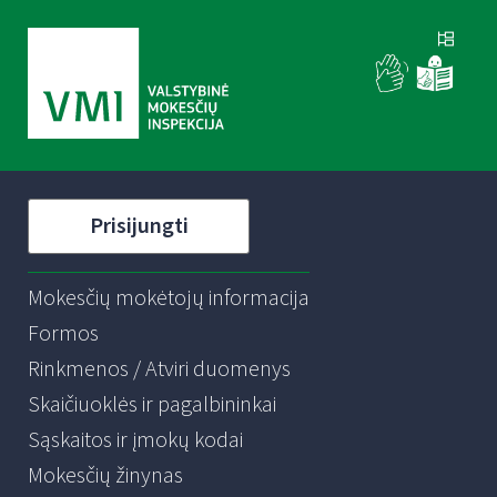
Prisijungti
Mokesčių mokėtojų informacija
Formos
Rinkmenos / Atviri duomenys
Skaičiuoklės ir pagalbininkai
Sąskaitos ir įmokų kodai
Mokesčių žinynas