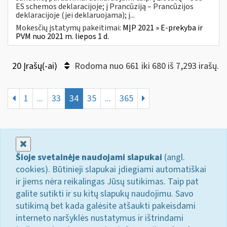
ES schemos deklaracijoje; į Prancūziją – Prancūzijos
deklaracijoje (jei deklaruojama); į...
Mokesčių įstatymų pakeitimai:
MĮP 2021 » E-prekyba ir
PVM nuo 2021 m. liepos 1 d.
20 Įrašų(-ai)
Rodoma nuo 661 iki 680 iš 7,293 irašų.
1
...
33
34
35
...
365
Uždaryti
Šioje svetainėje naudojami slapukai
(angl.
cookies). Būtinieji slapukai įdiegiami automatiškai
ir jiems nėra reikalingas Jūsų sutikimas. Taip pat
galite sutikti ir su kitų slapukų naudojimu. Savo
sutikimą bet kada galėsite atšaukti pakeisdami
interneto naršyklės nustatymus ir ištrindami