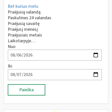
Bet kuriuo metu
Praėjusią valandą
Paskutines 24 valandas
Praėjusią savaitę
Praėjusį mėnesį
Praėjusiais metais
Laikotarpyje…
Nuo
Iki
Paieška