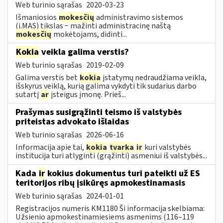
Web turinio sąrašas
2020-03-23
Išmaniosios
mokesčių
administravimo sistemos
(i.MAS) tikslas − mažinti administracinę naštą
mokesčių
mokėtojams, didinti...
Kokia
veikla galima verstis?
Web turinio sąrašas
2019-02-09
Galima verstis bet
kokia
įstatymų nedraudžiama veikla,
išskyrus veiklą, kurią galima vykdyti tik sudarius darbo
sutartį
ar
įsteigus įmonę. Prieš...
Prašymas susigrąžinti teismo iš valstybės
priteistas advokato išlaidas
Web turinio sąrašas
2026-06-16
Informacija apie tai,
kokia
tvarka
ir
kuri valstybės
institucija turi atlyginti (grąžinti) asmeniui iš valstybės...
Kada
ir
kokius dokumentus turi pateikti už ES
teritorijos ribų įsikūręs apmokestinamasis
Web turinio sąrašas
2024-01-01
Registracijos numeris KM1180 Ši informacija skelbiama:
Užsienio apmokestinamiesiems asmenims (116–119