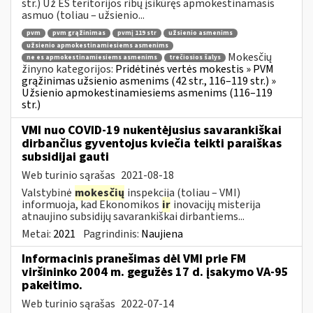
str.) Už ES teritorijos ribų įsikūręs apmokestinamasis
asmuo (toliau – užsienio...
pvm
pvm grąžinimas
pvmį 119 str
užsienio asmenims
užsienio apmokestinamiesiems asmenims
Mokesčių
ne es apmokestinamiesiems asmenims
trečiosios šalys
žinyno kategorijos:
Pridėtinės vertės mokestis » PVM
grąžinimas užsienio asmenims (42 str., 116–119 str.) »
Užsienio apmokestinamiesiems asmenims (116–119
str.)
VMI nuo COVID-19 nukentėjusius savarankiškai
dirbančius gyventojus kviečia teikti paraiškas
subsidijai gauti
Web turinio sąrašas
2021-08-18
Valstybinė
mokesčių
inspekcija (toliau – VMI)
informuoja, kad Ekonomikos
ir
inovacijų misterija
atnaujino subsidijų savarankiškai dirbantiems...
Metai:
2021
Pagrindinis:
Naujiena
Informacinis pranešimas dėl VMI prie FM
viršininko 2004 m. gegužės 17 d. įsakymo VA-95
pakeitimo.
Web turinio sąrašas
2022-07-14