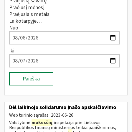
Praėjusią savaitę
Praėjusį mėnesį
Praėjusiais metais
Laikotarpyje…
Nuo
Iki
Paieška
Dėl laikinojo solidarumo įnašo apskaičiavimo
Web turinio sąrašas
2023-06-26
Valstybinė
mokesčių
inspekcija prie Lietuvos
Respublikos finansų ministerijos teikia paaiškinimus,