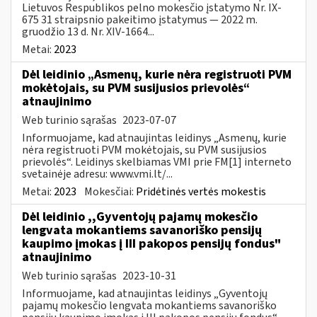
Lietuvos Respublikos pelno mokesčio įstatymo Nr. IX-
675 31 straipsnio pakeitimo įstatymus — 2022 m.
gruodžio 13 d. Nr. XIV-1664...
Metai:
2023
Dėl leidinio „Asmenų, kurie nėra registruoti PVM
mokėtojais, su PVM susijusios prievolės“
atnaujinimo
Web turinio sąrašas
2023-07-07
Informuojame, kad atnaujintas leidinys „Asmenų, kurie
nėra registruoti PVM mokėtojais, su PVM susijusios
prievolės“. Leidinys skelbiamas VMI prie FM[1] interneto
svetainėje adresu: www.vmi.lt/...
Metai:
2023
Mokesčiai:
Pridėtinės vertės mokestis
Dėl leidinio ,,Gyventojų pajamų mokesčio
lengvata mokantiems savanoriško pensijų
kaupimo įmokas į III pakopos pensijų fondus"
atnaujinimo
Web turinio sąrašas
2023-10-31
Informuojame, kad atnaujintas leidinys „Gyventojų
pajamų mokesčio lengvata mokantiems savanoriško