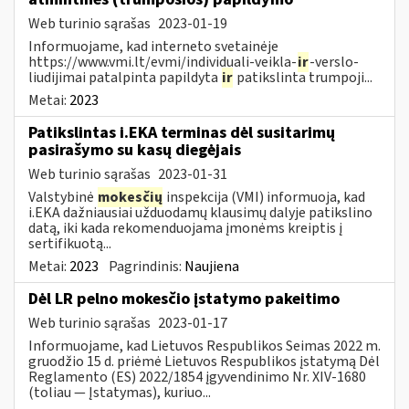
Web turinio sąrašas
2023-01-19
Informuojame, kad interneto svetainėje
https://www.vmi.lt/evmi/individuali-veikla-
ir
-verslo-
liudijimai patalpinta papildyta
ir
patikslinta trumpoji...
Metai:
2023
Patikslintas i.EKA terminas dėl susitarimų
pasirašymo su kasų diegėjais
Web turinio sąrašas
2023-01-31
Valstybinė
mokesčių
inspekcija (VMI) informuoja, kad
i.EKA dažniausiai užduodamų klausimų dalyje patikslino
datą, iki kada rekomenduojama įmonėms kreiptis į
sertifikuotą...
Metai:
2023
Pagrindinis:
Naujiena
Dėl LR pelno mokesčio įstatymo pakeitimo
Web turinio sąrašas
2023-01-17
Informuojame, kad Lietuvos Respublikos Seimas 2022 m.
gruodžio 15 d. priėmė Lietuvos Respublikos įstatymą Dėl
Reglamento (ES) 2022/1854 įgyvendinimo Nr. XIV-1680
(toliau — Įstatymas), kuriuo...