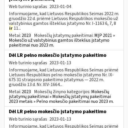
Web turinio sąrašas
2023-01-04
Informuojame, kad Lietuvos Respublikos Seimas 2022 m.
gruodžio 22 d. priėmė Lietuvos Respublikos mokesčio už
valstybinius gamtos išteklius įstatymo Nr. I-1163 6, 7, 8
ir
11...
Metai:
2023
Mokesčių įstatymų pakeitimai:
MĮP 2021 »
Mokesčio už valstybinius gamtos išteklius įstatymo
pakeitimai nuo 2023 m.
Dėl LR pelno mokesčio įstatymo pakeitimo
Web turinio sąrašas
2023-01-13
Informuojame, kad Lietuvos Respublikos Seimas priėmė
Lietuvos Respublikos pelno mokesčio įstatymo Nr. IX-
675 31 straipsnio pakeitimo įstatymus — 2022 m.
gruodžio 13 d. Nr. XIV-1664...
Metai:
2023
Mokesčių žinyno kategorijos:
Mokesčių
įstatymų pakeitimai » Mokesčių įstatymų pakeitimai
2023 metais » Pelno mokesčio pakeitimai nuo 2023 m.
Dėl LR pelno mokesčio įstatymo pakeitimo
Web turinio sąrašas
2023-01-13
Informuojame, kad Lietuvos Respublikos Seimas priėmė