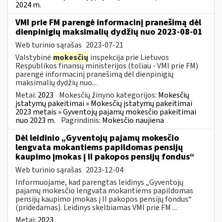
2024 m.
VMI prie FM parengė informacinį pranešimą dėl
dienpinigių maksimalių dydžių nuo 2023-08-01
Web turinio sąrašas
2023-07-21
Valstybinė
mokesčių
inspekcija prie Lietuvos
Respublikos finansų ministerijos (toliau - VMI prie FM)
parengė informacinį pranešimą dėl dienpinigių
maksimalių dydžių nuo...
Metai:
2023
Mokesčių žinyno kategorijos:
Mokesčių
įstatymų pakeitimai » Mokesčių įstatymų pakeitimai
2023 metais » Gyventojų pajamų mokesčio pakeitimai
nuo 2023 m.
Pagrindinis:
Mokesčio naujiena
Dėl leidinio „Gyventojų pajamų mokesčio
lengvata mokantiems papildomas pensijų
kaupimo įmokas į II pakopos pensijų fondus“
Web turinio sąrašas
2023-12-04
Informuojame, kad parengtas leidinys „Gyventojų
pajamų mokesčio lengvata mokantiems papildomas
pensijų kaupimo įmokas į II pakopos pensijų fondus“
(pridedamas). Leidinys skelbiamas VMI prie FM ...
Metai:
2023