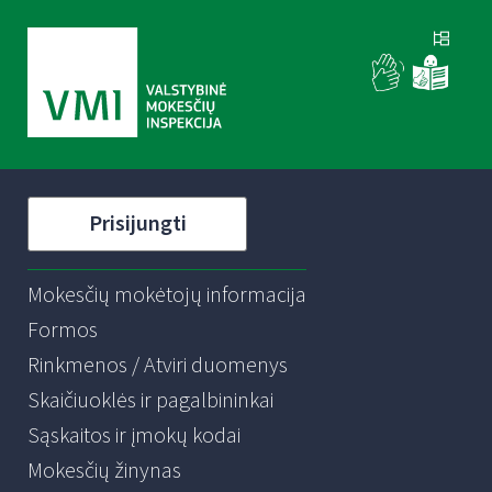
Prisijungti
Mokesčių mokėtojų informacija
Formos
Rinkmenos / Atviri duomenys
Skaičiuoklės ir pagalbininkai
Sąskaitos ir įmokų kodai
Mokesčių žinynas