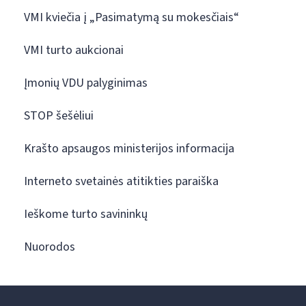
VMI kviečia į „Pasimatymą su mokesčiais“
VMI turto aukcionai
Įmonių VDU palyginimas
STOP šešėliui
Krašto apsaugos ministerijos informacija
Interneto svetainės atitikties paraiška
Ieškome turto savininkų
Nuorodos