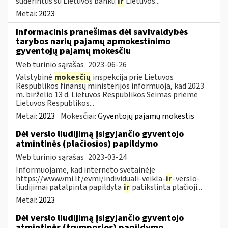
suderintus su Lietuvos banku
ir
Lietuvos...
Metai:
2023
Informacinis pranešimas dėl savivaldybės
tarybos narių pajamų apmokestinimo
gyventojų pajamų mokesčiu
Web turinio sąrašas
2023-06-26
Valstybinė
mokesčių
inspekcija prie Lietuvos
Respublikos finansų ministerijos informuoja, kad 2023
m. birželio 13 d. Lietuvos Respublikos Seimas priėmė
Lietuvos Respublikos...
Metai:
2023
Mokesčiai:
Gyventojų pajamų mokestis
Dėl verslo liudijimą įsigyjančio gyventojo
atmintinės (plačiosios) papildymo
Web turinio sąrašas
2023-03-24
Informuojame, kad interneto svetainėje
https://www.vmi.lt/evmi/individuali-veikla-
ir
-verslo-
liudijimai patalpinta papildyta
ir
patikslinta plačioji...
Metai:
2023
Dėl verslo liudijimą įsigyjančio gyventojo
atmintinės (trumposios) papildymo