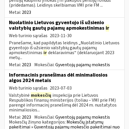
pensijų kaupimo įmokas į III pakopos pensijų fondus“
(pridedamas). Leidinys skelbiamas VMI prie FM ...
Metai:
2023
Nuolatinio Lietuvos gyventojo iš užsienio
valstybių gautų pajamų apmokestinimas
ir
Web turinio sąrašas
2023-11-30
Pranešame, kad papildytas leidinys „Nuolatinio Lietuvos
gvyentojo iš užsienio valstybių gautų pajamų
apmokestinimas
ir
deklaravimas“ (deklaruojant 2023
metų...
Metai:
2023
Mokesčiai:
Gyventojų pajamų mokestis
Informacinis pranešimas dėl minimaliosios
algos 2024 metais
Web turinio sąrašas
2023-07-03
Valstybinė
mokesčių
inspekcija prie Lietuvos
Respublikos finansų ministerijos (toliau – VMI prie FM)
parengė informacinį pranešimą dėl 2024 m. nustatytos
minimaliosios...
Metai:
2023
Mokesčiai:
Gyventojų pajamų mokestis
Mokesčių žinyno kategorijos:
Mokesčių įstatymų
pakeitimai » Gyventojų pajamų mokesčio pakeitimai nuo