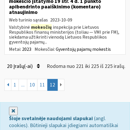
mokesčio įstatymo 19 str. 4 d. 1 punkto
apibendrinto paaiškinimo (komentaro)
atnaujinimo
Web turinio sąrašas
2023-10-09
Valstybinė
mokesčių
inspekcija prie Lietuvos
Respublikos finansų ministerijos (toliau — VMI prie FM),
siekdama užtikrinti vienodą Lietuvos Respublikos
gyventojų pajamų...
Metai:
2023
Mokesčiai:
Gyventojų pajamų mokestis
20 Įrašų(-ai)
Rodoma nuo 221 iki 225 iš 225 irašų.
1
...
10
11
12
Uždaryti
Šioje svetainėje naudojami slapukai
(angl.
cookies). Būtinieji slapukai įdiegiami automatiškai