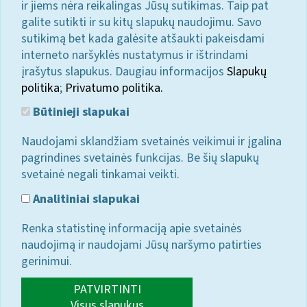
ir jiems nėra reikalingas Jūsų sutikimas. Taip pat
galite sutikti ir su kitų slapukų naudojimu. Savo
sutikimą bet kada galėsite atšaukti pakeisdami
interneto naršyklės nustatymus ir ištrindami
įrašytus slapukus. Daugiau informacijos
Slapukų
politika
;
Privatumo politika.
Būtinieji slapukai
Naudojami sklandžiam svetainės veikimui ir įgalina
pagrindines svetainės funkcijas. Be šių slapukų
svetainė negali tinkamai veikti.
Analitiniai slapukai
Renka statistinę informaciją apie svetainės
naudojimą ir naudojami Jūsų naršymo patirties
gerinimui.
PATVIRTINTI
Visus slapukus