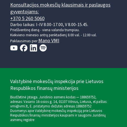
Konsultacijos mokesčių klausimais ir paslaugos
gyventojams:
+370 5 260 5060
Darbo laikas: I-IV 8.00-17.00, V 8.00-15.45.
Prieššventinę dieną - viena valanda trumpiau.
Kiekvieno mėnesio antrą penktadienį 8.00 val. - 12.00 val.
Mano VMI
Paklausimas per
Valstybinė mokesčių inspekcija prie Lietuvos
Respublikos finansų ministerijos
Biudžetinė įstaiga. Juridinio asmens kodas — 188659752,
adresas: Vasario 16-osios g. 14, 01107 Vilnius, Lietuva, el.paštas:
vmi@vmi.lt
, E. pristatymo dėžutės adresas 188659752
Duomenys apie Valstybinę mokesčių inspekciją prie Lietuvos
Respublikos finansų ministerijos kaupiami ir saugomi Juridinių
asmenų registre