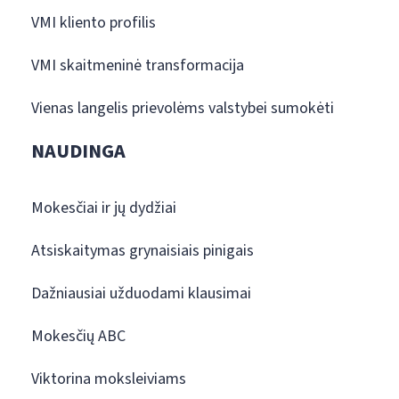
VMI kliento profilis
VMI skaitmeninė transformacija
Vienas langelis prievolėms valstybei sumokėti
NAUDINGA
Mokesčiai ir jų dydžiai
Atsiskaitymas grynaisiais pinigais
Dažniausiai užduodami klausimai
Mokesčių ABC
Viktorina moksleiviams