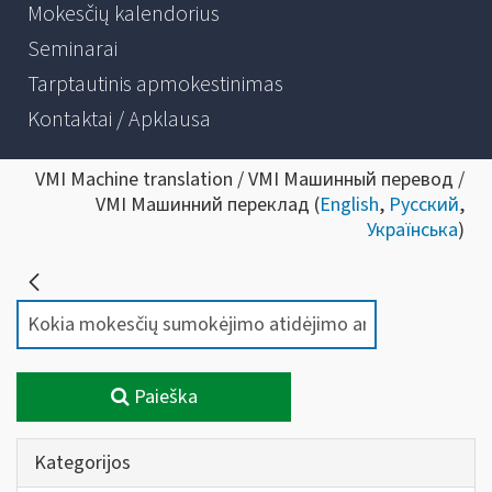
Mokesčių kalendorius
Seminarai
Tarptautinis apmokestinimas
Kontaktai / Apklausa
VMI Machine translation / VMI Машинный перевод /
VMI Машинний переклад (
English
,
Русский
,
Українська
)
Paieška
Kategorijos