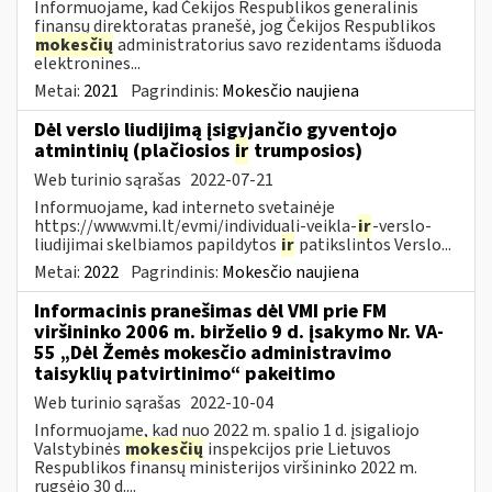
Informuojame, kad Čekijos Respublikos generalinis
finansų direktoratas pranešė, jog Čekijos Respublikos
mokesčių
administratorius savo rezidentams išduoda
elektronines...
Metai:
2021
Pagrindinis:
Mokesčio naujiena
Dėl verslo liudijimą įsigyjančio gyventojo
atmintinių (plačiosios
ir
trumposios)
Web turinio sąrašas
2022-07-21
Informuojame, kad interneto svetainėje
https://www.vmi.lt/evmi/individuali-veikla-
ir
-verslo-
liudijimai skelbiamos papildytos
ir
patikslintos Verslo...
Metai:
2022
Pagrindinis:
Mokesčio naujiena
Informacinis pranešimas dėl VMI prie FM
viršininko 2006 m. birželio 9 d. įsakymo Nr. VA-
55 „Dėl Žemės mokesčio administravimo
taisyklių patvirtinimo“ pakeitimo
Web turinio sąrašas
2022-10-04
Informuojame, kad nuo 2022 m. spalio 1 d. įsigaliojo
Valstybinės
mokesčių
inspekcijos prie Lietuvos
Respublikos finansų ministerijos viršininko 2022 m.
rugsėjo 30 d....