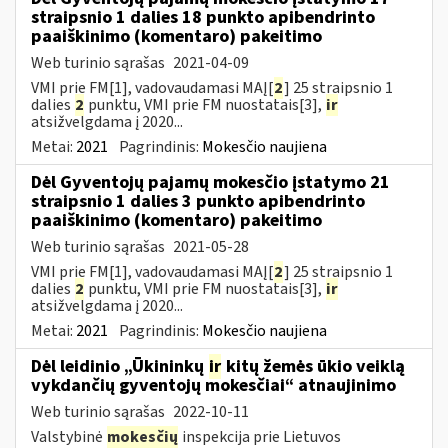
straipsnio 1 dalies 18 punkto apibendrinto
paaiškinimo (komentaro) pakeitimo
Web turinio sąrašas
2021-04-09
VMI prie FM[1], vadovaudamasi MAĮ[
2
] 25 straipsnio 1
dalies
2
punktu, VMI prie FM nuostatais[3],
ir
atsižvelgdama į 2020...
Metai:
2021
Pagrindinis:
Mokesčio naujiena
Dėl Gyventojų pajamų mokesčio įstatymo 21
straipsnio 1 dalies 3 punkto apibendrinto
paaiškinimo (komentaro) pakeitimo
Web turinio sąrašas
2021-05-28
VMI prie FM[1], vadovaudamasi MAĮ[
2
] 25 straipsnio 1
dalies
2
punktu, VMI prie FM nuostatais[3],
ir
atsižvelgdama į 2020...
Metai:
2021
Pagrindinis:
Mokesčio naujiena
Dėl leidinio „Ūkininkų
ir
kitų žemės ūkio veiklą
vykdančių gyventojų mokesčiai“ atnaujinimo
Web turinio sąrašas
2022-10-11
Valstybinė
mokesčių
inspekcija prie Lietuvos