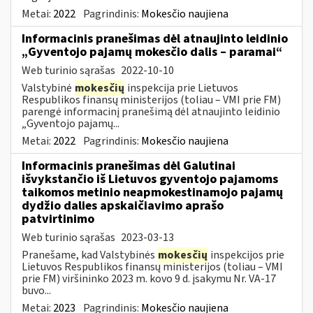
Metai:
2022
Pagrindinis:
Mokesčio naujiena
Informacinis pranešimas dėl atnaujinto leidinio
„Gyventojo pajamų mokesčio dalis – paramai“
Web turinio sąrašas
2022-10-10
Valstybinė
mokesčių
inspekcija prie Lietuvos
Respublikos finansų ministerijos (toliau – VMI prie FM)
parengė informacinį pranešimą dėl atnaujinto leidinio
„Gyventojo pajamų...
Metai:
2022
Pagrindinis:
Mokesčio naujiena
Informacinis pranešimas dėl Galutinai
išvykstančio iš Lietuvos gyventojo pajamoms
taikomos metinio neapmokestinamojo pajamų
dydžio dalies apskaičiavimo aprašo
patvirtinimo
Web turinio sąrašas
2023-03-13
Pranešame, kad Valstybinės
mokesčių
inspekcijos prie
Lietuvos Respublikos finansų ministerijos (toliau – VMI
prie FM) viršininko 2023 m. kovo 9 d. įsakymu Nr. VA-17
buvo...
Metai:
2023
Pagrindinis:
Mokesčio naujiena