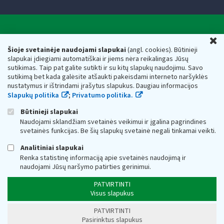
Valstybinė mokesčių inspekcija prie Lietuvos
U
Respublikos finansų ministerijos
Šioje svetainėje naudojami slapukai
(angl. cookies). Būtinieji
slapukai įdiegiami automatiškai ir jiems nėra reikalingas Jūsų
Biudžetinė įstaiga. Juridinio asmens kodas — 188659752,
sutikimas. Taip pat galite sutikti ir su kitų slapukų naudojimu. Savo
adresas: Vasario 16-osios g. 14, 01107 Vilnius, Lietuva, el.paštas:
sutikimą bet kada galėsite atšaukti pakeisdami interneto naršyklės
vmi@vmi.lt
, E. pristatymo dėžutės adresas 188659752
nustatymus ir ištrindami įrašytus slapukus. Daugiau informacijos
Duomenys apie Valstybinę mokesčių inspekciją prie Lietuvos
Slapukų politika
;
Privatumo politika.
Respublikos finansų ministerijos kaupiami ir saugomi Juridinių
asmenų registre
Būtinieji slapukai
Naudojami sklandžiam svetainės veikimui ir įgalina pagrindines
svetainės funkcijas. Be šių slapukų svetainė negali tinkamai veikti.
Analitiniai slapukai
Renka statistinę informaciją apie svetainės naudojimą ir
naudojami Jūsų naršymo patirties gerinimui.
PATVIRTINTI
Visus slapukus
PATVIRTINTI
Pasirinktus slapukus