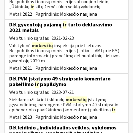
Respublikos finansų ministerijos atnaujino leidinį
„Ūkininkų
ir
kitų žemės ūkio veiklą vykdančių...
Metai:
2022
Pagrindinis:
Mokesčio naujiena
Dėl gyventojų pajamų
ir
turto deklaravimo
2021 metais
Web turinio sąrašas
2021-02-23
Valstybinė
mokesčių
inspekcija prie Lietuvos
Respublikos finansų ministerijos (toliau – VMI prie FM)
parengė informacinį pranešimą dėl nuolatinių Lietuvos
gyventojų 2020 m....
Metai:
2021
Pagrindinis:
Mokesčio naujiena
Dėl PVM įstatymo 49 straipsnio komentaro
pakeitimo
ir
papildymo
Web turinio sąrašas
2023-07-21
Siekdami užtikrinti sklandų
mokesčių
įstatymų
įgyvendinimą, parengėme PVM įstatymo 49 straipsnio
apibendrinto paaiškinimo (komentaro) pakeitimą
ir
...
Metai:
2023
Pagrindinis:
Mokesčio naujiena
Dėl leidinio „Individualios veiklos, vykdomos