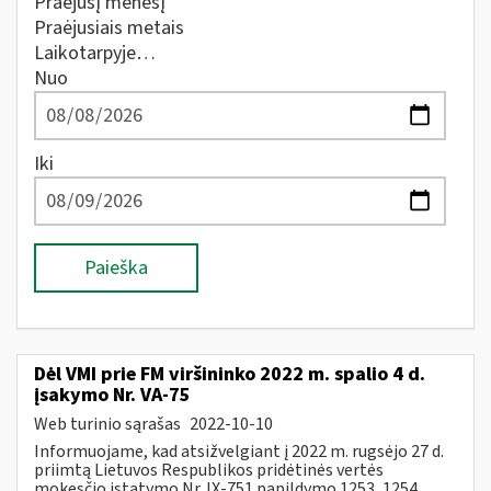
Praėjusį mėnesį
Praėjusiais metais
Laikotarpyje…
Nuo
Iki
Paieška
Dėl VMI prie FM viršininko 2022 m. spalio 4 d.
įsakymo Nr. VA-75
Web turinio sąrašas
2022-10-10
Informuojame, kad atsižvelgiant į 2022 m. rugsėjo 27 d.
priimtą Lietuvos Respublikos pridėtinės vertės
mokesčio įstatymo Nr. IX-751 papildymo 1253, 1254