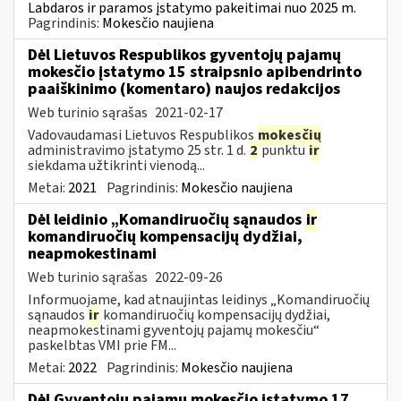
Labdaros ir paramos įstatymo pakeitimai nuo 2025 m.
Pagrindinis:
Mokesčio naujiena
Dėl Lietuvos Respublikos gyventojų pajamų
mokesčio įstatymo 15 straipsnio apibendrinto
paaiškinimo (komentaro) naujos redakcijos
Web turinio sąrašas
2021-02-17
Vadovaudamasi Lietuvos Respublikos
mokesčių
administravimo įstatymo 25 str. 1 d.
2
punktu
ir
siekdama užtikrinti vienodą...
Metai:
2021
Pagrindinis:
Mokesčio naujiena
Dėl leidinio „Komandiruočių sąnaudos
ir
komandiruočių kompensacijų dydžiai,
neapmokestinami
Web turinio sąrašas
2022-09-26
Informuojame, kad atnaujintas leidinys „Komandiruočių
sąnaudos
ir
komandiruočių kompensacijų dydžiai,
neapmokestinami gyventojų pajamų mokesčiu“
paskelbtas VMI prie FM...
Metai:
2022
Pagrindinis:
Mokesčio naujiena
Dėl Gyventojų pajamų mokesčio įstatymo 17