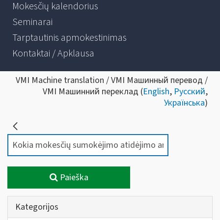
Mokesčių kalendorius
Seminarai
Tarptautinis apmokestinimas
Kontaktai / Apklausa
VMI Machine translation / VMI Машинный перевод /
VMI Машинний переклад (
English
,
Русский
,
Українська
)
Paieška
Kategorijos