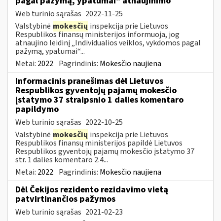
pagal pažymą, ypatumai“ atnaujinimo
Web turinio sąrašas
2022-11-25
Valstybinė
mokesčių
inspekcija prie Lietuvos
Respublikos finansų ministerijos informuoja, jog
atnaujino leidinį „Individualios veiklos, vykdomos pagal
pažymą, ypatumai“...
Metai:
2022
Pagrindinis:
Mokesčio naujiena
Informacinis pranešimas dėl Lietuvos
Respublikos gyventojų pajamų mokesčio
įstatymo 37 straipsnio 1 dalies komentaro
papildymo
Web turinio sąrašas
2022-10-25
Valstybinė
mokesčių
inspekcija prie Lietuvos
Respublikos finansų ministerijos papildė Lietuvos
Respublikos gyventojų pajamų mokesčio įstatymo 37
str. 1 dalies komentaro 2.4...
Metai:
2022
Pagrindinis:
Mokesčio naujiena
Dėl Čekijos rezidento rezidavimo vietą
patvirtinančios pažymos
Web turinio sąrašas
2021-02-23