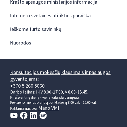
Krašto apsaugos ministerijos informacija
Interneto svetainės atitikties paraiška
Ieškome turto savininkų
Nuorodos
Konsultacijos mokesčių klausimais ir paslaugos
gyventojams:
+370 5 260 5060
Darbo laikas: I-IV 8.00-17.00, V 8.00-15.45.
Prieššventinę dieną - viena valanda trumpiau.
Kiekvieno mėnesio antrą penktadienį 8.00 val. - 12.00 val.
Mano VMI
Paklausimas per