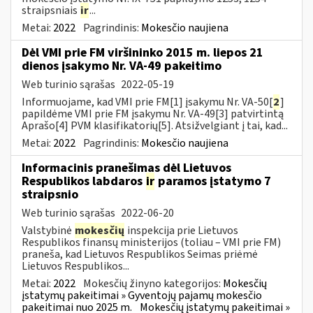
straipsniais
ir
...
Metai:
2022
Pagrindinis:
Mokesčio naujiena
Dėl VMI prie FM viršininko 2015 m. liepos 21
dienos įsakymo Nr. VA-49 pakeitimo
Web turinio sąrašas
2022-05-19
Informuojame, kad VMI prie FM[1] įsakymu Nr. VA-50[
2
]
papildėme VMI prie FM įsakymu Nr. VA-49[3] patvirtintą
Aprašo[4] PVM klasifikatorių[5]. Atsižvelgiant į tai, kad...
Metai:
2022
Pagrindinis:
Mokesčio naujiena
Informacinis pranešimas dėl Lietuvos
Respublikos labdaros
ir
paramos įstatymo 7
straipsnio
Web turinio sąrašas
2022-06-20
Valstybinė
mokesčių
inspekcija prie Lietuvos
Respublikos finansų ministerijos (toliau – VMI prie FM)
praneša, kad Lietuvos Respublikos Seimas priėmė
Lietuvos Respublikos...
Metai:
2022
Mokesčių žinyno kategorijos:
Mokesčių
įstatymų pakeitimai » Gyventojų pajamų mokesčio
pakeitimai nuo 2025 m.
Mokesčių įstatymų pakeitimai »