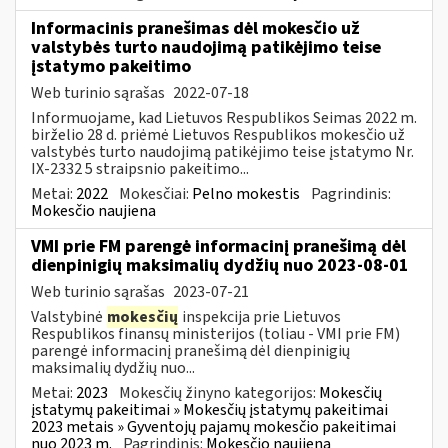
Informacinis pranešimas dėl mokesčio už
valstybės turto naudojimą patikėjimo teise
įstatymo pakeitimo
Web turinio sąrašas
2022-07-18
Informuojame, kad Lietuvos Respublikos Seimas 2022 m.
birželio 28 d. priėmė Lietuvos Respublikos mokesčio už
valstybės turto naudojimą patikėjimo teise įstatymo Nr.
IX-2332 5 straipsnio pakeitimo...
Metai:
2022
Mokesčiai:
Pelno mokestis
Pagrindinis:
Mokesčio naujiena
VMI prie FM parengė informacinį pranešimą dėl
dienpinigių maksimalių dydžių nuo 2023-08-01
Web turinio sąrašas
2023-07-21
Valstybinė
mokesčių
inspekcija prie Lietuvos
Respublikos finansų ministerijos (toliau - VMI prie FM)
parengė informacinį pranešimą dėl dienpinigių
maksimalių dydžių nuo...
Metai:
2023
Mokesčių žinyno kategorijos:
Mokesčių
įstatymų pakeitimai » Mokesčių įstatymų pakeitimai
2023 metais » Gyventojų pajamų mokesčio pakeitimai
nuo 2023 m.
Pagrindinis:
Mokesčio naujiena