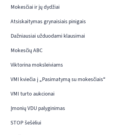
Mokesčiai ir jų dydžiai
Atsiskaitymas grynaisiais pinigais
Dažniausiai užduodami klausimai
Mokesčių ABC
Viktorina moksleiviams
VMI kviečia į „Pasimatymą su mokesčiais“
VMI turto aukcionai
Įmonių VDU palyginimas
STOP šešėliui