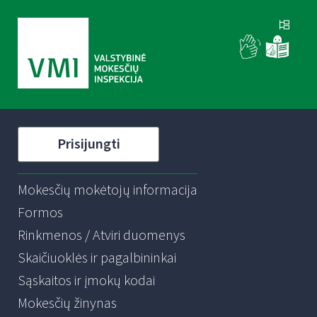
Prisijungti
Mokesčių mokėtojų informacija
Formos
Rinkmenos / Atviri duomenys
Skaičiuoklės ir pagalbininkai
Sąskaitos ir įmokų kodai
Mokesčių žinynas