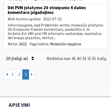
Dėl PVM įstatymo 20 straipsnio 4 dalies
komentaro įsigaliojimo
Web turinio sąrašas
2022-07-15
Informuojame, kad Pridėtinės vertės mokesčio įstatymo
20 straipsnio 4 dalies komentaro, paskelbto š. m.
birželio 8 d. VMI prie FM interneto svetainėje, nuostatos
dėl kraujo plazmos, skirtos...
Metai:
2022
Pagrindinis:
Mokesčio naujiena
20 Įrašų(-ai)
Rodoma nuo 41 iki 51 iš 51 irašų.
1
2
3
APIE VMI