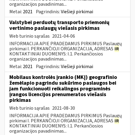
organizacijos pavadinimas...
Metai:
2021
Pagrindinis:
Viešieji pirkimai
Valstybei perduotų transporto priemonių
vertinimo paslaugų viešasis pirkimas
Web turinio sąrašas
2021-04-06
INFORMACIJA APIE PRADEDAMUS PIRKIMUS Paslaugų
pirkimai I. PERKANČIOJI ORGANIZACIJA, ADRESAS
IR
KONTAKTINIAI DUOMENYS: I.1. Perkančiosios
organizacijos pavadinimas...
Metai:
2021
Pagrindinis:
Viešieji pirkimai
Mobilaus kontrolės įrankio (MKĮ) geografinio
žemėlapio pagrindu sukūrimo paslaugos bei
jam funkcionuoti reikalingos programinės
įrangos licencijos prenumeratos viešasis
pirkimas
Web turinio sąrašas
2021-08-30
INFORMACIJA APIE PRADEDAMUS PIRKIMUS Paslaugų
pirkimai I. PERKANČIOJI ORGANIZACIJA, ADRESAS
IR
KONTAKTINIAI DUOMENYS: I.1. Perkančiosios
organizacijos pavadinimas...