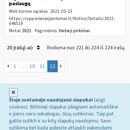
paslaugų
Web turinio sąrašas
2021-03-23
https://cvpp.eviesiejipirkimai.lt/Notice/Details/2021-
646519
Metai:
2021
Pagrindinis:
Viešieji pirkimai
20 Įrašų(-ai)
Rodoma nuo 221 iki 224 iš 224 irašų.
1
...
10
11
12
Uždaryti
Šioje svetainėje naudojami slapukai
(angl.
cookies). Būtinieji slapukai įdiegiami automatiškai
ir jiems nėra reikalingas Jūsų sutikimas. Taip pat
galite sutikti ir su kitų slapukų naudojimu. Savo
sutikimą bet kada galėsite atšaukti pakeisdami