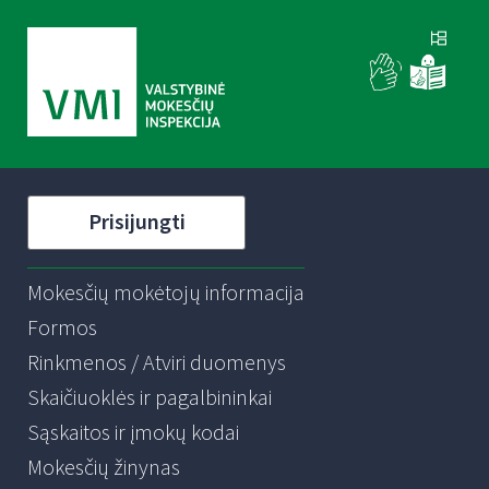
Prisijungti
Mokesčių mokėtojų informacija
Formos
Rinkmenos / Atviri duomenys
Skaičiuoklės ir pagalbininkai
Sąskaitos ir įmokų kodai
Mokesčių žinynas