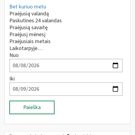
Bet kuriuo metu
Praėjusią valandą
Paskutines 24 valandas
Praėjusią savaitę
Praėjusį mėnesį
Praėjusiais metais
Laikotarpyje…
Nuo
Iki
Paieška