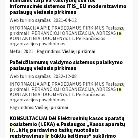
mainams tarp ES valstybių skirtos
informacinės sistemos ITIS_EU modernizavimo
paslaugų viešasis pirkimas
Web turinio sąrašas
2021-04-12
INFORMACIJA APIE PRADEDAMUS PIRKIMUS Paslaugų
pirkimai I. PERKANČIOJI ORGANIZACIJA, ADRESAS
IR
KONTAKTINIAI DUOMENYS: I.1. Perkančiosios
organizacijos pavadinimas...
Metai:
2021
Pagrindinis:
Viešieji pirkimai
Pažeidžiamumų valdymo sistemos palaikymo
paslaugų viešasis pirkimas
Web turinio sąrašas
2022-12-08
INFORMACIJA APIE PRADEDAMUS PIRKIMUS Paslaugų
pirkimai I. PERKANČIOJI ORGANIZACIJA, ADRESAS
IR
KONTAKTINIAI DUOMENYS: I.1. Perkančiosios
organizacijos pavadinimas...
Pagrindinis:
Viešieji pirkimai
KONSULTACIJAI Dėl Elektroninių kasos aparatų
posistemio (i.EKA) e.Paslaugos „Kasos aparatų
ir
...kitų pardavimo taškų nuotolinis
registravimas
ir
būklių keitimas“ sukūrimo