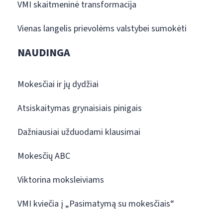
VMI skaitmeninė transformacija
Vienas langelis prievolėms valstybei sumokėti
NAUDINGA
Mokesčiai ir jų dydžiai
Atsiskaitymas grynaisiais pinigais
Dažniausiai užduodami klausimai
Mokesčių ABC
Viktorina moksleiviams
VMI kviečia į „Pasimatymą su mokesčiais“