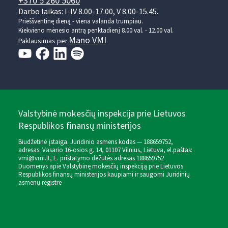
+370 5 260 5060
Darbo laikas: I-IV 8.00-17.00, V 8.00-15.45.
Prieššventinę dieną - viena valanda trumpiau.
Kiekvieno mėnesio antrą penktadienį 8.00 val. - 12.00 val.
Mano VMI
Paklausimas per
Valstybinė mokesčių inspekcija prie Lietuvos
Respublikos finansų ministerijos
Biudžetinė įstaiga. Juridinio asmens kodas — 188659752,
adresas: Vasario 16-osios g. 14, 01107 Vilnius, Lietuva, el.paštas:
vmi@vmi.lt
, E. pristatymo dėžutės adresas 188659752
Duomenys apie Valstybinę mokesčių inspekciją prie Lietuvos
Respublikos finansų ministerijos kaupiami ir saugomi Juridinių
asmenų registre