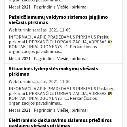
Metai:
2021
Pagrindinis:
Viešieji pirkimai
Pažeidžiamumų valdymo sistemos įsigijimo
viešasis pirkimas
Web turinio sąrašas
2021-11-09
INFORMACIJA APIE PRADEDAMUS PIRKIMUS Prekių
pirkimai I. PERKANČIOJI ORGANIZACIJA, ADRESAS
IR
KONTAKTINIAI DUOMENYS: I.1. Perkančiosios
organizacijos pavadinimas...
Metai:
2021
Pagrindinis:
Viešieji pirkimai
Situacinės lyderystės mokymų viešasis
pirkimas
Web turinio sąrašas
2021-11-30
INFORMACIJA APIE PRADEDAMUS PIRKIMUS Paslaugų
pirkimai I. PERKANČIOJI ORGANIZACIJA, ADRESAS
IR
KONTAKTINIAI DUOMENYS: I.1. Perkančiosios
organizacijos pavadinimas...
Metai:
2021
Pagrindinis:
Viešieji pirkimai
Elektroninio deklaravimo sistemos priežiūros
paslaugų viešasis pirkimas