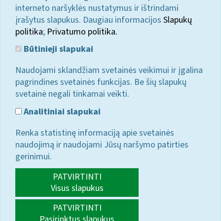
interneto naršyklės nustatymus ir ištrindami
įrašytus slapukus. Daugiau informacijos
Slapukų
politika
;
Privatumo politika.
Būtinieji slapukai
Naudojami sklandžiam svetainės veikimui ir įgalina
pagrindines svetainės funkcijas. Be šių slapukų
svetainė negali tinkamai veikti.
Analitiniai slapukai
Renka statistinę informaciją apie svetainės
naudojimą ir naudojami Jūsų naršymo patirties
gerinimui.
PATVIRTINTI
Visus slapukus
PATVIRTINTI
Pasirinktus slapukus