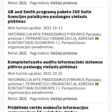
Metai:
2021
Pagrindinis:
Viešieji pirkimai
GB and Smith programų paketo 360 Suite
licencijos palaikymo paslaugos viešasis
pirkimas
Web turinio sąrašas
2021-10-13
INFORMACIJA APIE PRADEDAMUS PIRKIMUS Paslaugų
pirkimai I. PERKANČIOJI ORGANIZACIJA, ADRESAS
IR
KONTAKTINIAI DUOMENYS: I.1. Perkančiosios
organizacijos pavadinimas...
Metai:
2021
Pagrindinis:
Viešieji pirkimai
Kompiuterizuoto audito informacinės sistemos
plėtros paslaugų viešasis pirkimas
Web turinio sąrašas
2021-10-25
INFORMACIJA APIE PRADEDAMUS PIRKIMUS Paslaugų
pirkimai I. PERKANČIOJI ORGANIZACIJA, ADRESAS
IR
KONTAKTINIAI DUOMENYS: I.1. Perkančiosios
organizacijos pavadinimas...
Metai:
2021
Pagrindinis:
Viešieji pirkimai
Pridėtinės vertės mokesčio informacijos