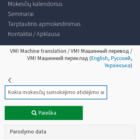
Mokesčių kalendorius
Seminarai
Tarptautinis apmokestinimas
Kontaktai / Apklausa
VMI Machine translation / VMI Машинный перевод /
VMI Машинний переклад (
English
,
Русский
,
Українська
)
Paieška
Parodymo data