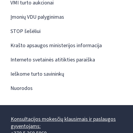
VMI turto aukcionai
Įmonių VDU palyginimas
STOP šešėliui
Krašto apsaugos ministerijos informacija
Interneto svetainės atitikties paraiška
Ieškome turto savininkų
Nuorodos
Konsultacijos mokesčių klausimais ir paslaugos
gyventojams: