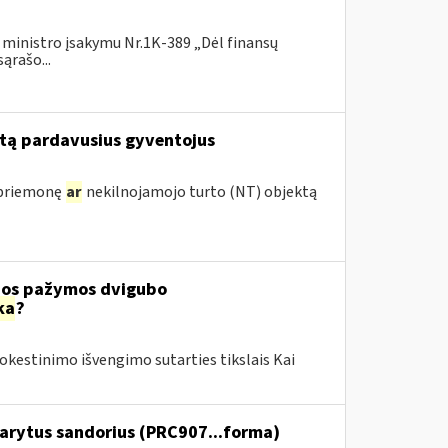
ų ministro įsakymu Nr.1K-389 „Dėl finansų
ąrašo...
tą pardavusius gyventojus
 priemonę
ar
nekilnojamojo turto (NT) objektą
čios pažymos dvigubo
ka
?
kestinimo išvengimo sutarties tikslais Kai
darytus sandorius (PRC907...forma)