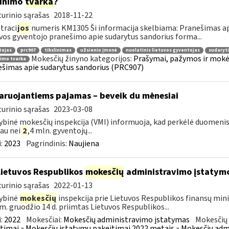
linimo
tvarka
?
urinio sąrašas
2018-11-22
traci
jos
numeris KM1305 Ši informacija skelbiama: Pranešimas ap
vos gyventojo pranešimo apie sudarytus sandorius forma...
tojas
prc907
tikslinimas
užsienio įmonė
nuolatinis lietuvos gyventojas
sudaryti
Mokesčių žinyno kategorijos:
Prašymai, pažymos ir mokė
nimo tvarka
šimas apie sudarytus sandorius (PRC907)
aruojantiems pajamas – beveik du mėnesiai
urinio sąrašas
2023-03-08
ybinė mokesčių inspekcija (VMI) informuoja, kad perkėlė duomenis
au nei
2
,4 mln. gyventojų...
:
2023
Pagrindinis:
Naujiena
Lietuvos Respublikos
mokesčių
administravimo įstatym
urinio sąrašas
2022-01-13
ybinė
mokesčių
inspekcija prie Lietuvos Respublikos finansų mini
m. gruodžio 14 d. priimtas Lietuvos Respublikos...
:
2022
Mokesčiai:
Mokesčių administravimo įstatymas
Mokesčių 
timai » Mokesčių įstatymų pakeitimai 2022 metais » Mokesčių ad