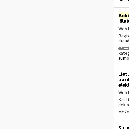
Kok
išla
Web t
Regis
draud
fr0614
kateg
sumok
Liet
par
elek
Web t
Kai L
dekla
Mokes
Su į