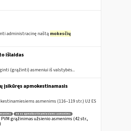
nti administracinę naštą
mokesčių
o išlaidas
ginti (grąžinti) asmeniui iš valstybės...
ibų įsikūręs apmokestinamasis
okestinamiesiems asmenims (116–119 str.) Už ES
smenims
ne es apmokestinamiesiems asmenims
» PVM grąžinimas užsienio asmenims (42 str.,
)