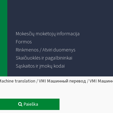
Mokesčių mokėtojų informacija
Formos
Rinkmenos / Atviri duomenys
Skaičiuoklės ir pagalbininkai
Sąskaitos ir įmokų kodai
Machine translation / VMI Машинный перевод / VMI Машин
Paieška