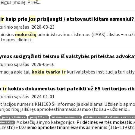
eigus įmonę. Prieš...
ir
kaip prie
jos
prisijungti / atstovauti kitam asmeniui?
urinio sąrašas
2020-03-23
niosios
mokesčių
administravimo sistemos (i.MAS) tikslas − maži
ojams, didinti...
ymas susigrąžinti teismo iš valstybės priteistas advokat
urinio sąrašas
2026-06-16
macija apie tai,
kokia
tvarka
ir
kuri valstybės institucija turi atly
a
ir
kokius dokumentus turi pateikti už ES teritorijos r
urinio sąrašas
2024-01-01
tracijos numeris KM1180 Ši informacija skelbiama: Užsienio apm
orijos ribų įsikūręs apmokestinamasis asmuo (toliau – užsienio...
pvm grąžinimas
pvmį 119 str
užsienio asmenims
užsienio apmokestinamiesiems a
Mokesčių žinyno kategorijos:
Pridėtinės vertės mokestis 
sios šalys
19 str.) » Užsienio apmokestinamiesiems asmenims (116–119 str.