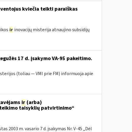
entojus kviečia teikti paraiškas
mikos
ir
inovacijų misterija atnaujino subsidijų
gegužės 17 d. įsakymo VA-95 pakeitimo.
sterijos (toliau ― VMI prie FM) informuoja apie
 gavėjams
ir
(arba)
eikimo taisyklių patvirtinimo“
tas 2003 m. vasario 7 d. įsakymas Nr. V-45 „Dėl