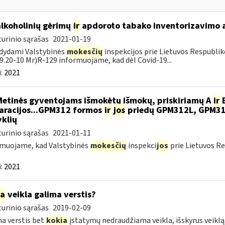
alkoholinių gėrimų
ir
apdoroto tabako inventorizavimo 
urinio sąrašas
2021-01-19
dydami Valstybinės
mokesčių
inspekcijos prie Lietuvos Respubliko
19.20-10 Mr)R-129 informuojame, kad dėl Covid-19...
:
2021
Metinės gyventojams išmokėtų išmokų, priskiriamų A
ir
B
aracijos...GPM312 formos
ir
jos
priedų GPM312L, GPM3
yklių
urinio sąrašas
2021-01-11
muojame, kad Valstybinės
mokesčių
inspekci
jos
prie Lietuvos Re
:
2021
ia
veikla galima verstis?
urinio sąrašas
2019-02-09
a verstis bet
kokia
įstatymų nedraudžiama veikla, išskyrus veiklą,