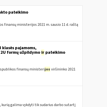
akto pateikimo
s finansų ministerijos 2021 m. sausio 11 d. raštą
 klasės pajamoms,
12U formų užpildymo
ir
pateikimo
spublikos finansų ministeri
jos
viršininko 2021
 kurią galima vykdyti tik sudarius darbo sutartį