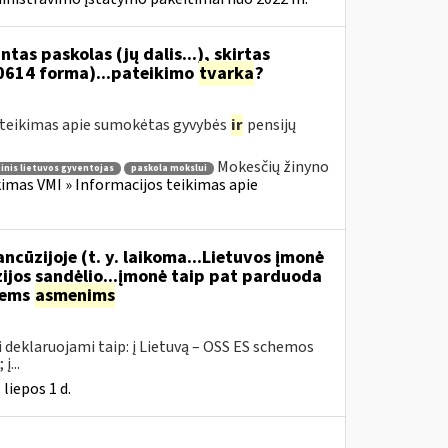
as paskolas (jų dalis...), skirtas
0614 forma)...pateikimo
tvarka
?
teikimas apie sumokėtas gyvybės
ir
pensijų
Mokesčių žinyno
inis lietuvos gyventojas
paskola mokslui
mas VMI » Informacijos teikimas apie
ncūzijoje (t. y. laikoma...Lietuvos įmonė
ijos sandėlio...įmonė taip pat parduoda
iems
asmenims
 deklaruojami taip: į Lietuvą – OSS ES schemos
į...
liepos 1 d.