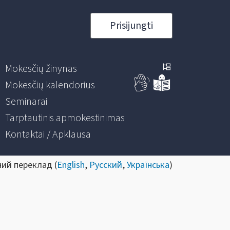
Prisijungti
Mokesčių žinynas
Mokesčių kalendorius
Seminarai
Tarptautinis apmokestinimas
Kontaktai / Apklausa
ний переклад (
English
,
Русский
,
Українська
)