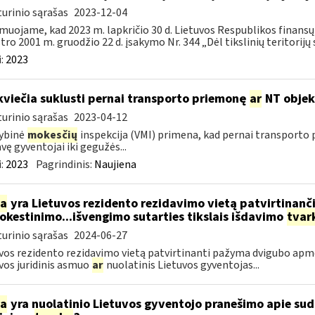
urinio sąrašas
2023-12-04
muojame, kad 2023 m. lapkričio 30 d. Lietuvos Respublikos finans
tro 2001 m. gruodžio 22 d. įsakymo Nr. 344 „Dėl tikslinių teritorijų s
:
2023
kviečia suklusti pernai transporto priemonę
ar
NT objek
urinio sąrašas
2023-04-12
ybinė
mokesčių
inspekcija (VMI) primena, kad pernai transporto
vę gyventojai iki gegužės...
:
2023
Pagrindinis:
Naujiena
ia
yra Lietuvos rezidento rezidavimo vietą patvirtinan
kestinimo...išvengimo sutarties tikslais išdavimo
tvar
urinio sąrašas
2024-06-27
vos rezidento rezidavimo vietą patvirtinanti pažyma dvigubo apmo
vos juridinis asmuo
ar
nuolatinis Lietuvos gyventojas...
ia
yra nuolatinio Lietuvos gyventojo pranešimo apie su