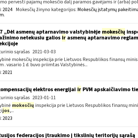
mo pervesti pajamų mokesčio dalį paramos gavėjams ir (arba) poli
:
2024
Mokesčių žinyno kategorijos:
Mokesčių įstatymų pakeitima
m.
7 „Dėl asmenų aptarnavimo valstybinėje
mokesčių
inspe
ažinimo netekusiu galios
ir
asmenų aptarnavimo reglame
ekcijoje
urinio sąrašas
2021-03-03
ybinė mokesčių inspekcija prie Lietuvos Respublikos finansų minis
m . vasario 1 d. buvo priimtas Valstybinės...
:
2021
kompensacijų elektros energijai
ir
PVM apskaičiavimo tie
urinio sąrašas
2023-01-11
ybinė
mokesčių
inspekcija prie Lietuvos Respublikos finansų mini
i
jos
,...
:
2023
Rusijos federacijos įtraukimo į tikslinių teritorijų sąrašą