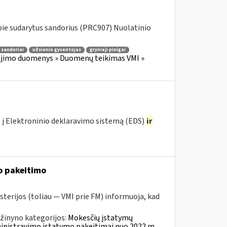
ie sudarytus sandorius (PRC907) Nuolatinio
 sandoriai
užsienio gyventojas
grynieji pinigai
jimo duomenys » Duomenų teikimas VMI »
 į Elektroninio deklaravimo sistemą (EDS)
ir
o pakeitimo
sterijos (toliau — VMI prie FM) informuoja, kad
žinyno kategorijos:
Mokesčių įstatymų
ministravimo įstatymo pakeitimai nuo 2022 m.