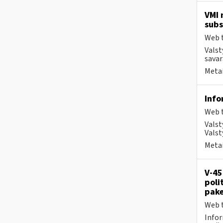
VMI 
subs
Web t
Valst
savar
Metai
Info
Web t
Valst
Valst
Metai
V-45
poli
pake
Web t
Infor