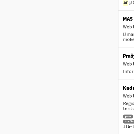
ar
įst
MAS
Web t
Išma
mokėt
Praš
Web t
Infor
Kad
Web t
Regis
terit
pvm
trečio
116–1