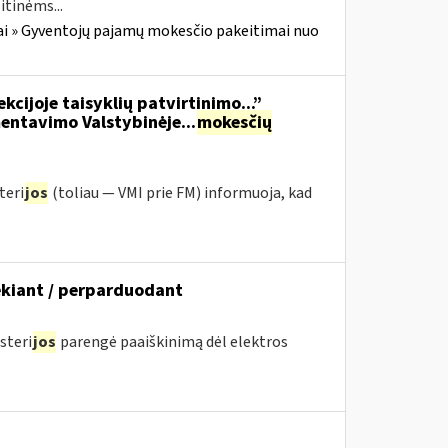
tinėms...
i » Gyventojų pajamų mokesčio pakeitimai nuo
kcijoje taisyklių patvirtinimo...”
ntavimo Valstybinėje...
mokesčių
teri
jos
(toliau — VMI prie FM) informuoja, kad
kiant / perparduodant
steri
jos
parengė paaiškinimą dėl elektros