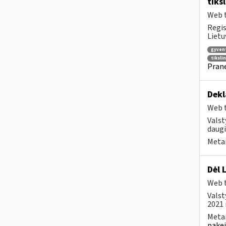
tiks
Web t
Regis
Lietu
gyven
tiksli
Prane
Dekl
Web t
Valst
daugi
Metai
Dėl 
Web t
Valst
2021 
Metai
pakei