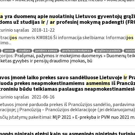
ia
yra duomenų apie nuolatinių Lietuvos gyventojų grąžint
idoms už studijas
ir
/
ar
profesinį mokymą padengti (FR
urinio sąrašas
2018-11-22
traci
jos
numeris KM0816 Ši informacija skelbiama: Informaci
jos
imo...
įmonė
studijos
juridinis asmuo
profesinis mokymas
grąžinta paskola
nuolat
orijos:
Prašymai, pažymos ir mokėjimo duomenys » Duomenų teiki
ėtas gyvybės ir pensijų draudimo įmokas, bū
uvos įmonė laiko prekes savo sandėliuose Lietuvoje
ir
Pra
duoda prekes neapmokestinamiems
asmenims
iš Prancūz
troniniu būdu teikiamas paslaugas neapmokestinamies
urinio sąrašas
2021-06-16
ietuvos įmonė parduoda prekes iš Prancūzijos sandėlio, pardavimai
racijoje; į Prancūziją – Prancūzijos deklaracijoje (jei deklaruojama); 
čių įstatymų pakeitimai:
MĮP 2021 » E-prekyba ir PVM nuo 2021 m. 
monės pinigais elgėsi kaip su asmeninės piniginės turiniu