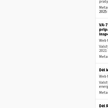
prašy
Metai
2025 
VA-7
prip
insp
Web t
Valst
2021 
Metai
Dėl 
Web t
Valst
energ
Metai
Dėl 