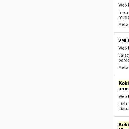
Web t
Infor
minis
Metai
VMI 
Web t
Valst
parda
Metai
Kok
apmo
Web t
Lietu
Lietu
Kok