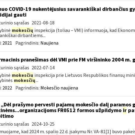
nuo COVID-19 nukentėjusius savarankiškai dirbančius gyv
idijai gauti
urinio sąrašas
2021-08-18
ybinė
mokesčių
inspekcija (toliau – VMI) informuoja, kad Ekono
ankiškai dirbantiems...
:
2021
Pagrindinis:
Naujiena
rmacinis pranešimas dėl VMI prie FM viršininko 2004 m. 
urinio sąrašas
2022-07-14
ybinė
mokesčių
inspekcija prie Lietuvos Respublikos finansų mini
ybinės
mokesčių
...
:
2022
Pagrindinis:
Mokesčio naujiena
 „Dėl prašymo pervesti pajamų mokesčio dalį paramos
tinėms...organizacijoms FR0512 formos užpildymo
ir
pat
itimo
urinio sąrašas
2024-10-25
muojame, kad 2024 m. spalio 22 d. įsakymu Nr. VA-81[1] buvo pakeis