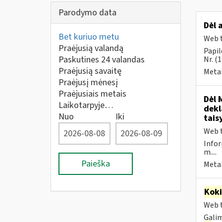
Parodymo data
Dėl 
Bet kuriuo metu
Web t
Praėjusią valandą
Papil
Paskutines 24 valandas
Nr. (
Praėjusią savaitę
Metai
Praėjusį mėnesį
Praėjusiais metais
Dėl 
Laikotarpyje…
dekl
Nuo
Iki
tais
Web t
Infor
m....
Paieška
Metai
Kok
Web t
Galim