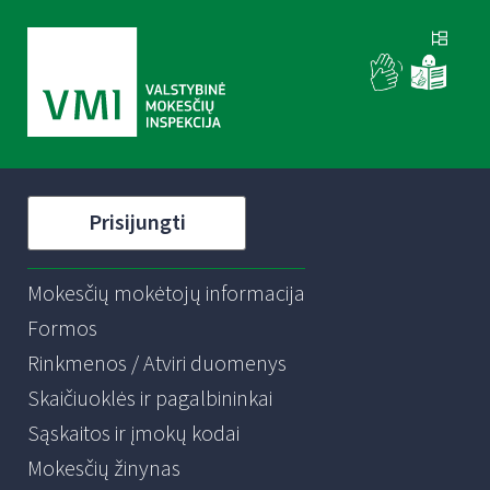
Prisijungti
Mokesčių mokėtojų informacija
Formos
Rinkmenos / Atviri duomenys
Skaičiuoklės ir pagalbininkai
Sąskaitos ir įmokų kodai
Mokesčių žinynas