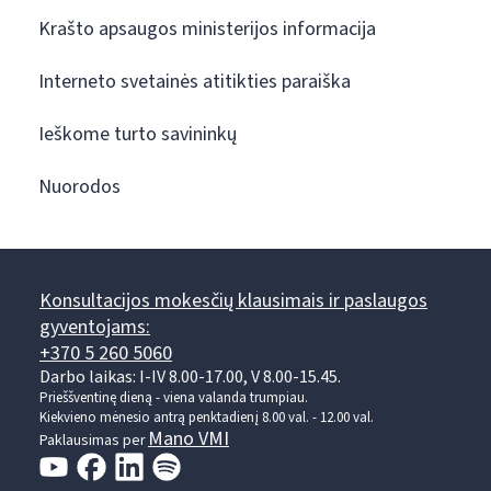
Krašto apsaugos ministerijos informacija
Interneto svetainės atitikties paraiška
Ieškome turto savininkų
Nuorodos
Konsultacijos mokesčių klausimais ir paslaugos
gyventojams:
+370 5 260 5060
Darbo laikas: I-IV 8.00-17.00, V 8.00-15.45.
Prieššventinę dieną - viena valanda trumpiau.
Kiekvieno mėnesio antrą penktadienį 8.00 val. - 12.00 val.
Mano VMI
Paklausimas per