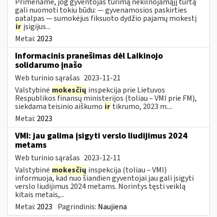
Primename, jog gyventojas turimą nekilnojamąjį turtą
gali nuomoti tokiu būdu: — gyvenamosios paskirties
patalpas — sumokėjus fiksuoto dydžio pajamų mokestį
ir
įsigijus...
Metai:
2023
Informacinis pranešimas dėl Laikinojo
solidarumo įnašo
Web turinio sąrašas
2023-11-21
Valstybinė
mokesčių
inspekcija prie Lietuvos
Respublikos finansų ministerijos (toliau – VMI prie FM),
siekdama teisinio aiškumo
ir
tikrumo, 2023 m....
Metai:
2023
VMI: jau galima įsigyti verslo liudijimus 2024
metams
Web turinio sąrašas
2023-12-11
Valstybinė
mokesčių
inspekcija (toliau – VMI)
informuoja, kad nuo šiandien gyventojai jau gali įsigyti
verslo liudijimus 2024 metams. Norintys tęsti veiklą
kitais metais,...
Metai:
2023
Pagrindinis:
Naujiena