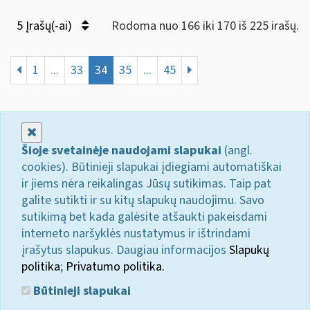
5 Įrašų(-ai)
Rodoma nuo 166 iki 170 iš 225 irašų.
1
...
33
34
35
...
45
Uždaryti
Šioje svetainėje naudojami slapukai
(angl.
cookies). Būtinieji slapukai įdiegiami automatiškai
ir jiems nėra reikalingas Jūsų sutikimas. Taip pat
galite sutikti ir su kitų slapukų naudojimu. Savo
sutikimą bet kada galėsite atšaukti pakeisdami
interneto naršyklės nustatymus ir ištrindami
įrašytus slapukus. Daugiau informacijos
Slapukų
politika
;
Privatumo politika.
Būtinieji slapukai