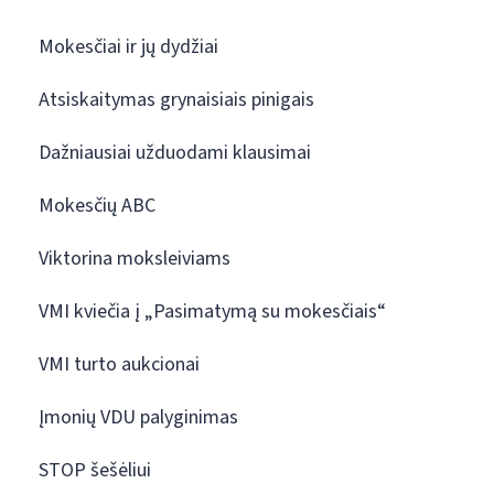
Mokesčiai ir jų dydžiai
Atsiskaitymas grynaisiais pinigais
Dažniausiai užduodami klausimai
Mokesčių ABC
Viktorina moksleiviams
VMI kviečia į „Pasimatymą su mokesčiais“
VMI turto aukcionai
Įmonių VDU palyginimas
STOP šešėliui