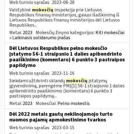
Web turinio sąrašas
2023-08-28
Valstybinė
mokesčių
inspekcija prie Lietuvos
Respublikos finansų ministerijos, gavusi išaiškinimą iš
Lietuvos Respublikos finansų ministerijos dėl Lietuvos
Respublikos...
Metai:
2023
Mokesčių žinyno kategorijos:
Kiti mokesčiai
» Laikinasis solidarumo įnašas
Dėl Lietuvos Respublikos pelno mokesčio
įstatymo 56-1 straipsnio 1 dalies apibendrinto
paaiškinimo (komentaro) 6 punkto 3 pastraipos
papildymo
Web turinio sąrašas
2023-11-16
Siekdami užtikrinti sklandų
mokesčių
įstatymų
įgyvendinimą, parengėme PMĮ[1] 56-1 straipsnio 1 dalies
apibendrinto paaiškinimo (komentaro) 6 punkto 3
pastraipos papildymą...
Metai:
2023
Mokesčiai:
Pelno mokestis
Dėl 2022 metais gautų nekilnojamojo turto
nuomos pajamų apmokestinimo tvarkos
Web turinio sąrašas
2023-03-15