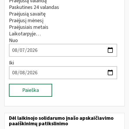
Praėjusią valandą
Paskutines 24 valandas
Praėjusią savaitę
Praėjusį mėnesį
Praėjusiais metais
Laikotarpyje…
Nuo
Iki
Paieška
Dėl laikinojo solidarumo įnašo apskaičiavimo
paaiškinimų patikslinimo