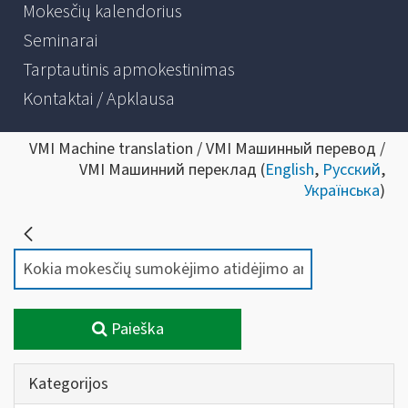
Mokesčių kalendorius
Seminarai
Tarptautinis apmokestinimas
Kontaktai / Apklausa
VMI Machine translation / VMI Машинный перевод /
VMI Машинний переклад (
English
,
Русский
,
Українська
)
Paieška
Kategorijos