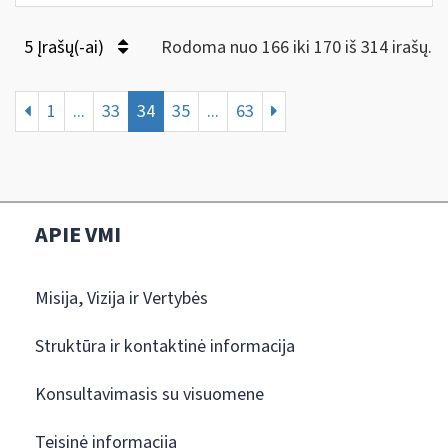
5 Įrašų(-ai)
Rodoma nuo 166 iki 170 iš 314 irašų.
1
...
33
34
35
...
63
APIE VMI
Misija, Vizija ir Vertybės
Struktūra ir kontaktinė informacija
Konsultavimasis su visuomene
Teisinė informacija