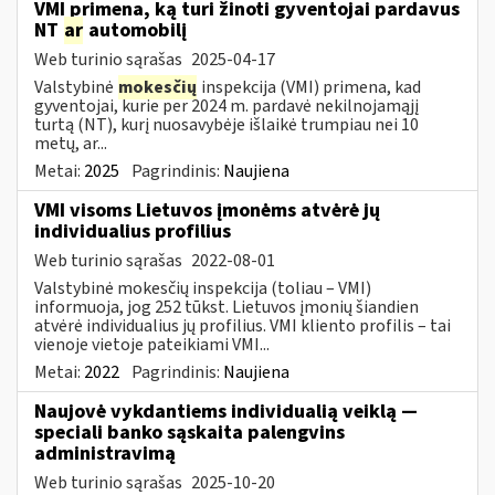
VMI primena, ką turi žinoti gyventojai pardavus
NT
ar
automobilį
Web turinio sąrašas
2025-04-17
Valstybinė
mokesčių
inspekcija (VMI) primena, kad
gyventojai, kurie per 2024 m. pardavė nekilnojamąjį
turtą (NT), kurį nuosavybėje išlaikė trumpiau nei 10
metų, ar...
Metai:
2025
Pagrindinis:
Naujiena
VMI visoms Lietuvos įmonėms atvėrė jų
individualius profilius
Web turinio sąrašas
2022-08-01
Valstybinė mokesčių inspekcija (toliau – VMI)
informuoja, jog 252 tūkst. Lietuvos įmonių šiandien
atvėrė individualius jų profilius. VMI kliento profilis – tai
vienoje vietoje pateikiami VMI...
Metai:
2022
Pagrindinis:
Naujiena
Naujovė vykdantiems individualią veiklą —
speciali banko sąskaita palengvins
administravimą
Web turinio sąrašas
2025-10-20