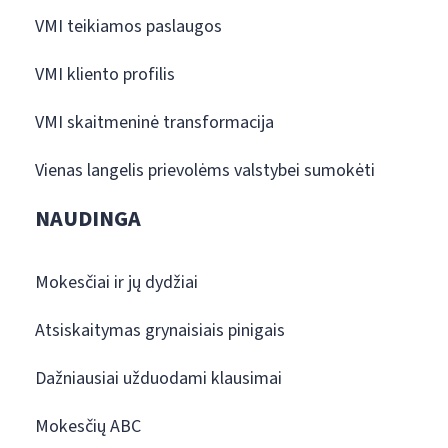
VMI teikiamos paslaugos
VMI kliento profilis
VMI skaitmeninė transformacija
Vienas langelis prievolėms valstybei sumokėti
NAUDINGA
Mokesčiai ir jų dydžiai
Atsiskaitymas grynaisiais pinigais
Dažniausiai užduodami klausimai
Mokesčių ABC