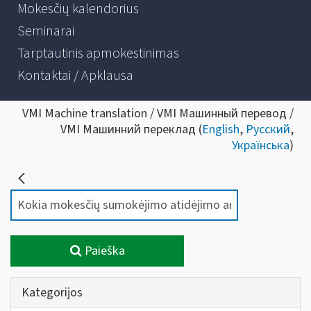
Mokesčių kalendorius
Seminarai
Tarptautinis apmokestinimas
Kontaktai / Apklausa
VMI Machine translation / VMI Машинный перевод /
VMI Машинний переклад (
English
,
Русский
,
Українська
)
Paieška
Kategorijos