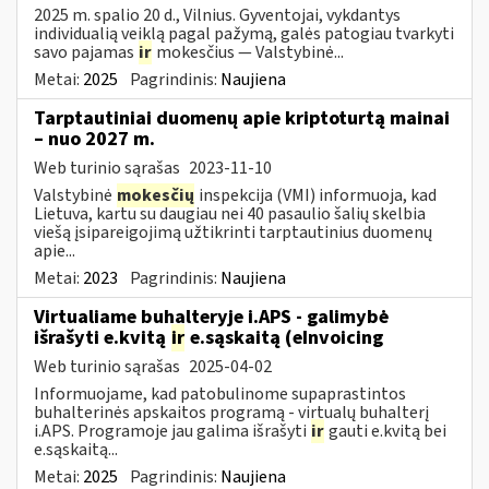
2025 m. spalio 20 d., Vilnius. Gyventojai, vykdantys
individualią veiklą pagal pažymą, galės patogiau tvarkyti
savo pajamas
ir
mokesčius — Valstybinė...
Metai:
2025
Pagrindinis:
Naujiena
Tarptautiniai duomenų apie kriptoturtą mainai
– nuo 2027 m.
Web turinio sąrašas
2023-11-10
Valstybinė
mokesčių
inspekcija (VMI) informuoja, kad
Lietuva, kartu su daugiau nei 40 pasaulio šalių skelbia
viešą įsipareigojimą užtikrinti tarptautinius duomenų
apie...
Metai:
2023
Pagrindinis:
Naujiena
Virtualiame buhalteryje i.APS - galimybė
išrašyti e.kvitą
ir
e.sąskaitą (eInvoicing
Web turinio sąrašas
2025-04-02
Informuojame, kad patobulinome supaprastintos
buhalterinės apskaitos programą - virtualų buhalterį
i.APS. Programoje jau galima išrašyti
ir
gauti e.kvitą bei
e.sąskaitą...
Metai:
2025
Pagrindinis:
Naujiena