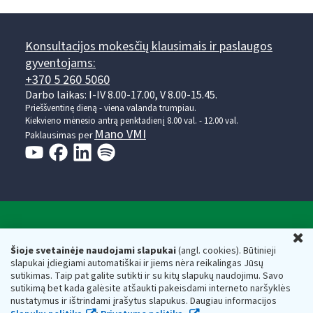
Konsultacijos mokesčių klausimais ir paslaugos
gyventojams:
+370 5 260 5060
Darbo laikas: I-IV 8.00-17.00, V 8.00-15.45.
Prieššventinę dieną - viena valanda trumpiau.
Kiekvieno mėnesio antrą penktadienį 8.00 val. - 12.00 val.
Mano VMI
Paklausimas per
Valstybinė mokesčių inspekcija prie Lietuvos
U
Respublikos finansų ministerijos
Šioje svetainėje naudojami slapukai
(angl. cookies). Būtinieji
slapukai įdiegiami automatiškai ir jiems nėra reikalingas Jūsų
Biudžetinė įstaiga. Juridinio asmens kodas — 188659752,
sutikimas. Taip pat galite sutikti ir su kitų slapukų naudojimu. Savo
adresas: Vasario 16-osios g. 14, 01107 Vilnius, Lietuva, el.paštas:
sutikimą bet kada galėsite atšaukti pakeisdami interneto naršyklės
vmi@vmi.lt
, E. pristatymo dėžutės adresas 188659752
nustatymus ir ištrindami įrašytus slapukus. Daugiau informacijos
Duomenys apie Valstybinę mokesčių inspekciją prie Lietuvos