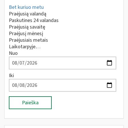
Bet kuriuo metu
Praėjusią valandą
Paskutines 24 valandas
Praėjusią savaitę
Praėjusį mėnesį
Praėjusiais metais
Laikotarpyje…
Nuo
Iki
Paieška