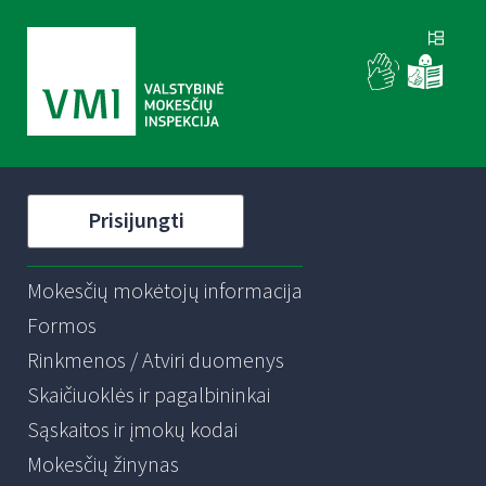
Prisijungti
Mokesčių mokėtojų informacija
Formos
Rinkmenos / Atviri duomenys
Skaičiuoklės ir pagalbininkai
Sąskaitos ir įmokų kodai
Mokesčių žinynas