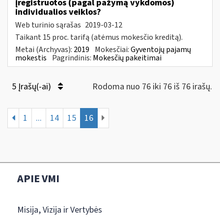
įregistruotos (pagal pažymą vykdomos)
individualios veiklos?
Web turinio sąrašas
2019-03-12
Taikant 15 proc. tarifą (atėmus mokesčio kreditą).
Metai (Archyvas):
2019
Mokesčiai:
Gyventojų pajamų
mokestis
Pagrindinis:
Mokesčių pakeitimai
5 Įrašų(-ai)
Rodoma nuo 76 iki 76 iš 76 irašų.
1
...
14
15
16
APIE VMI
Misija, Vizija ir Vertybės