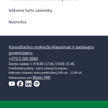
Ieškome turto savininkų
Nuorodos
Konsultacijos mokesčių klausimais ir paslaugos
gyventojams:
+370 5 260 5060
Darbo laikas: I-IV 8.00-17.00, V 8.00-15.45.
Prieššventinę dieną - viena valanda trumpiau.
Kiekvieno mėnesio antrą penktadienį 8.00 val. - 12.00 val.
Mano VMI
Paklausimas per