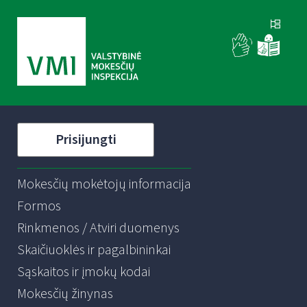
Prisijungti
Mokesčių mokėtojų informacija
Formos
Rinkmenos / Atviri duomenys
Skaičiuoklės ir pagalbininkai
Sąskaitos ir įmokų kodai
Mokesčių žinynas