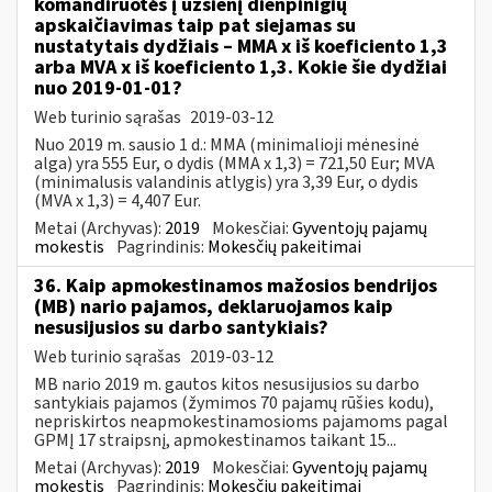
komandiruotės į užsienį dienpinigių
apskaičiavimas taip pat siejamas su
nustatytais dydžiais – MMA x iš koeficiento 1,3
arba MVA x iš koeficiento 1,3. Kokie šie dydžiai
nuo 2019-01-01?
Web turinio sąrašas
2019-03-12
Nuo 2019 m. sausio 1 d.: MMA (minimalioji mėnesinė
alga) yra 555 Eur, o dydis (MMA x 1,3) = 721,50 Eur; MVA
(minimalusis valandinis atlygis) yra 3,39 Eur, o dydis
(MVA x 1,3) = 4,407 Eur.
Metai (Archyvas):
2019
Mokesčiai:
Gyventojų pajamų
mokestis
Pagrindinis:
Mokesčių pakeitimai
36. Kaip apmokestinamos mažosios bendrijos
(MB) nario pajamos, deklaruojamos kaip
nesusijusios su darbo santykiais?
Web turinio sąrašas
2019-03-12
MB nario 2019 m. gautos kitos nesusijusios su darbo
santykiais pajamos (žymimos 70 pajamų rūšies kodu),
nepriskirtos neapmokestinamosioms pajamoms pagal
GPMĮ 17 straipsnį, apmokestinamos taikant 15...
Metai (Archyvas):
2019
Mokesčiai:
Gyventojų pajamų
mokestis
Pagrindinis:
Mokesčių pakeitimai