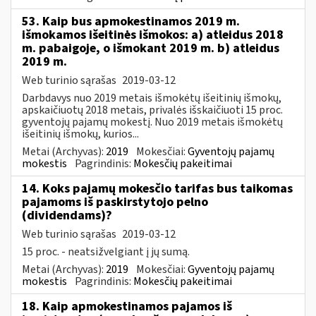
53. Kaip bus apmokestinamos 2019 m.
išmokamos išeitinės išmokos: a) atleidus 2018
m. pabaigoje, o išmokant 2019 m. b) atleidus
2019 m.
Web turinio sąrašas
2019-03-12
Darbdavys nuo 2019 metais išmokėtų išeitinių išmokų,
apskaičiuotų 2018 metais, privalės išskaičiuoti 15 proc.
gyventojų pajamų mokestį. Nuo 2019 metais išmokėtų
išeitinių išmokų, kurios...
Metai (Archyvas):
2019
Mokesčiai:
Gyventojų pajamų
mokestis
Pagrindinis:
Mokesčių pakeitimai
14. Koks pajamų mokesčio tarifas bus taikomas
pajamoms iš paskirstytojo pelno
(dividendams)?
Web turinio sąrašas
2019-03-12
15 proc. - neatsižvelgiant į jų sumą.
Metai (Archyvas):
2019
Mokesčiai:
Gyventojų pajamų
mokestis
Pagrindinis:
Mokesčių pakeitimai
18. Kaip apmokestinamos pajamos iš