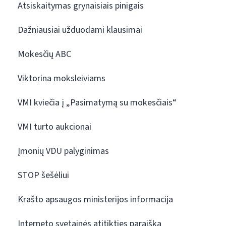
Atsiskaitymas grynaisiais pinigais
Dažniausiai užduodami klausimai
Mokesčių ABC
Viktorina moksleiviams
VMI kviečia į „Pasimatymą su mokesčiais“
VMI turto aukcionai
Įmonių VDU palyginimas
STOP šešėliui
Krašto apsaugos ministerijos informacija
Interneto svetainės atitikties paraiška