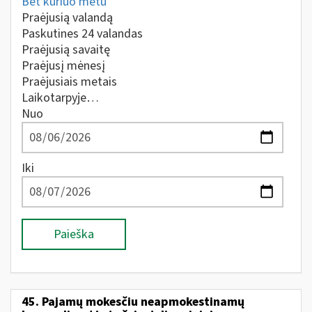
Bet kuriuo metu
Praėjusią valandą
Paskutines 24 valandas
Praėjusią savaitę
Praėjusį mėnesį
Praėjusiais metais
Laikotarpyje…
Nuo
Iki
Paieška
45. Pajamų mokesčiu neapmokestinamų