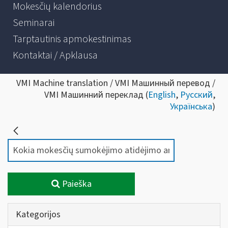
Mokesčių kalendorius
Seminarai
Tarptautinis apmokestinimas
Kontaktai / Apklausa
VMI Machine translation / VMI Машинный перевод /
VMI Машинний переклад (
English
,
Русский
,
Українська
)
Paieška
Kategorijos