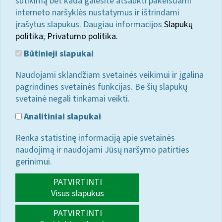
sutikimą bet kada galėsite atšaukti pakeisdami
interneto naršyklės nustatymus ir ištrindami
įrašytus slapukus. Daugiau informacijos
Slapukų
politika
;
Privatumo politika.
Būtinieji slapukai
Naudojami sklandžiam svetainės veikimui ir įgalina
pagrindines svetainės funkcijas. Be šių slapukų
svetainė negali tinkamai veikti.
Analitiniai slapukai
Renka statistinę informaciją apie svetainės
naudojimą ir naudojami Jūsų naršymo patirties
gerinimui.
PATVIRTINTI
Visus slapukus
PATVIRTINTI