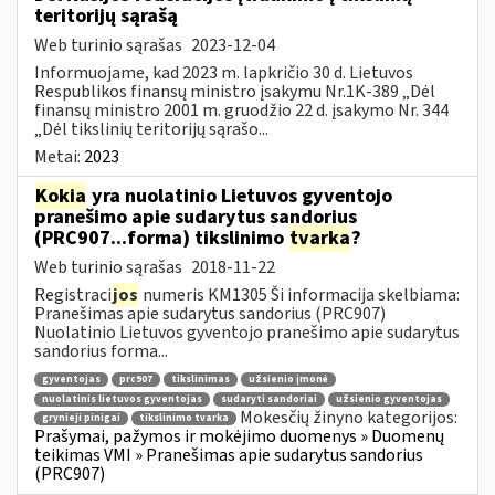
teritorijų sąrašą
Web turinio sąrašas
2023-12-04
Informuojame, kad 2023 m. lapkričio 30 d. Lietuvos
Respublikos finansų ministro įsakymu Nr.1K-389 „Dėl
finansų ministro 2001 m. gruodžio 22 d. įsakymo Nr. 344
„Dėl tikslinių teritorijų sąrašo...
Metai:
2023
Kokia
yra nuolatinio Lietuvos gyventojo
pranešimo apie sudarytus sandorius
(PRC907...forma) tikslinimo
tvarka
?
Web turinio sąrašas
2018-11-22
Registraci
jos
numeris KM1305 Ši informacija skelbiama:
Pranešimas apie sudarytus sandorius (PRC907)
Nuolatinio Lietuvos gyventojo pranešimo apie sudarytus
sandorius forma...
gyventojas
prc907
tikslinimas
užsienio įmonė
nuolatinis lietuvos gyventojas
sudaryti sandoriai
užsienio gyventojas
Mokesčių žinyno kategorijos:
grynieji pinigai
tikslinimo tvarka
Prašymai, pažymos ir mokėjimo duomenys » Duomenų
teikimas VMI » Pranešimas apie sudarytus sandorius
(PRC907)