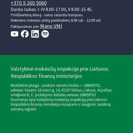
+370 5 260 5060
Darbo laikas: I-IV 8.00-17.00, V 8.00-15.45.
Prieššventinę dieną - viena valanda trumpiau.
Kiekvieno mėnesio antrą penktadienį 8.00 val. - 12.00 val.
Mano VMI
Paklausimas per
Valstybinė mokesčių inspekcija prie Lietuvos
Respublikos finansų ministerijos
Biudžetinė įstaiga. Juridinio asmens kodas — 188659752,
adresas: Vasario 16-osios g. 14, 01107 Vilnius, Lietuva, el.paštas:
vmi@vmi.lt
, E. pristatymo dėžutės adresas 188659752
Duomenys apie Valstybinę mokesčių inspekciją prie Lietuvos
Respublikos finansų ministerijos kaupiami ir saugomi Juridinių
asmenų registre