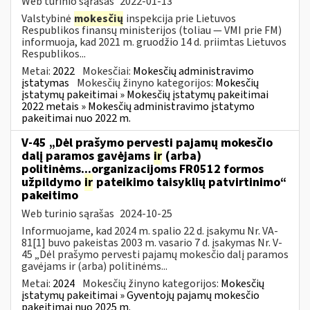
Web turinio sąrašas
2022-01-13
Valstybinė
mokesčių
inspekcija prie Lietuvos
Respublikos finansų ministerijos (toliau — VMI prie FM)
informuoja, kad 2021 m. gruodžio 14 d. priimtas Lietuvos
Respublikos...
Metai:
2022
Mokesčiai:
Mokesčių administravimo
įstatymas
Mokesčių žinyno kategorijos:
Mokesčių
įstatymų pakeitimai » Mokesčių įstatymų pakeitimai
2022 metais » Mokesčių administravimo įstatymo
pakeitimai nuo 2022 m.
V-45 „Dėl prašymo pervesti pajamų mokesčio
dalį paramos gavėjams
ir
(arba)
politinėms...organizacijoms FR0512 formos
užpildymo
ir
pateikimo taisyklių patvirtinimo“
pakeitimo
Web turinio sąrašas
2024-10-25
Informuojame, kad 2024 m. spalio 22 d. įsakymu Nr. VA-
81[1] buvo pakeistas 2003 m. vasario 7 d. įsakymas Nr. V-
45 „Dėl prašymo pervesti pajamų mokesčio dalį paramos
gavėjams ir (arba) politinėms...
Metai:
2024
Mokesčių žinyno kategorijos:
Mokesčių
įstatymų pakeitimai » Gyventojų pajamų mokesčio
pakeitimai nuo 2025 m.