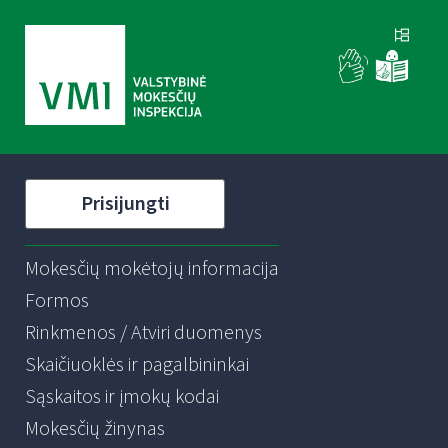
Prisijungti
Mokesčių mokėtojų informacija
Formos
Rinkmenos / Atviri duomenys
Skaičiuoklės ir pagalbininkai
Sąskaitos ir įmokų kodai
Mokesčių žinynas