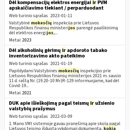
Dėl kompensacijų elektros energijai
ir
PVM
apskaičiavimo tiekiant / perparduodant
Web turinio sąrašas
2023-01-11
Valstybinė
mokesčių
inspekcija prie Lietuvos
Respublikos finansų ministeri
jos
parengė paaiškinimą
dėl elektros energi
jos
,...
Metai:
2023
Dėl alkoholinių gėrimų
ir
apdoroto tabako
inventorizavimo akto pateikimo
Web turinio sąrašas
2021-01-19
Papildydami Valstybinės
mokesčių
inspekcijos prie
Lietuvos Respublikos finansų ministerijos 2021 m. sausio
11 d. raštą Nr. (19.20-10 Mr)R-129 informuojame, kad dėl
Covid-19...
Metai:
2021
DUK apie išieškojimą pagal teismų
ir
užsienio
valstybių prašymus
Web turinio sąrašas
2022-03-09
1. Mano VMI sistemoje gavau pranešimą apie skolą pagal
Lietuvos teismo išduotą vykdomąjį dokumentą,
kokia