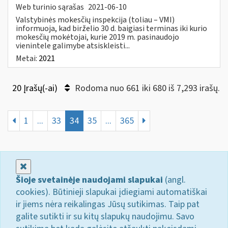
Web turinio sąrašas
2021-06-10
Valstybinės mokesčių inspekcija (toliau – VMI)
informuoja, kad birželio 30 d. baigiasi terminas iki kurio
mokesčių mokėtojai, kurie 2019 m. pasinaudojo
vienintele galimybe atsiskleisti...
Metai:
2021
20 Įrašų(-ai)
Rodoma nuo 661 iki 680 iš 7,293 irašų.
1
...
33
34
35
...
365
Uždaryti
Šioje svetainėje naudojami slapukai
(angl.
cookies). Būtinieji slapukai įdiegiami automatiškai
ir jiems nėra reikalingas Jūsų sutikimas. Taip pat
galite sutikti ir su kitų slapukų naudojimu. Savo