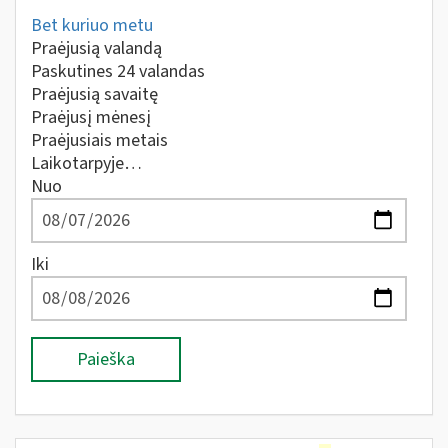
Bet kuriuo metu
Praėjusią valandą
Paskutines 24 valandas
Praėjusią savaitę
Praėjusį mėnesį
Praėjusiais metais
Laikotarpyje…
Nuo
Iki
Paieška