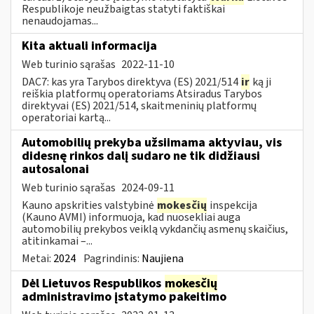
Respublikoje neužbaigtas statyti faktiškai
nenaudojamas...
Kita aktuali informacija
Web turinio sąrašas
2022-11-10
DAC7: kas yra Tarybos direktyva (ES) 2021/514
ir
ką ji
reiškia platformų operatoriams Atsiradus Tarybos
direktyvai (ES) 2021/514, skaitmeninių platformų
operatoriai kartą...
Automobilių prekyba užsiimama aktyviau, vis
didesnę rinkos dalį sudaro ne tik didžiausi
autosalonai
Web turinio sąrašas
2024-09-11
Kauno apskrities valstybinė
mokesčių
inspekcija
(Kauno AVMI) informuoja, kad nuosekliai auga
automobilių prekybos veiklą vykdančių asmenų skaičius,
atitinkamai –...
Metai:
2024
Pagrindinis:
Naujiena
Dėl Lietuvos Respublikos
mokesčių
administravimo įstatymo pakeitimo