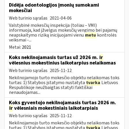
Didėja odontologijos įmonių sumokami
mokesčiai
Web turinio sąrašas
2021-04-06
Valstybinė mokesčių inspekcija (toliau – VMI)
informuoja, kad įžvelgus mokesčių vengimo bei pajamų
neapskaitymo riziką inicijuojami vienu
metu
kontrolės
veiksmai -...
Metai:
2021
Koks nekilnojamasis turtas už 2026 m.
ir
vėlesnius mokestinius laikotarpius nelaikomas
Web turinio sąrašas
2025-11-12
Nekilnojamojo turto mokesčio objektu nelaikomas toks
turtas: 1) Statybos įstatymo nustatyta
tvarka
Lietuvos
Respublikoje neužbaigtas statyti faktiškai
nenaudojamas...
Koks gyventojo nekilnojamasis turtas 2026 m.
ir
vėlesniais mokestiniais laikotarpiais
Web turinio sąrašas
2025-11-12
Nekilnojamojo turto mokesčio objektu nelaikomas toks
turtas: 1) Statybos įstatymo nustatyta
tvarka
Lietuvos