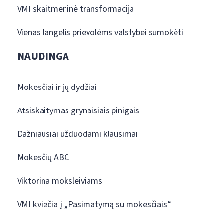
VMI skaitmeninė transformacija
Vienas langelis prievolėms valstybei sumokėti
NAUDINGA
Mokesčiai ir jų dydžiai
Atsiskaitymas grynaisiais pinigais
Dažniausiai užduodami klausimai
Mokesčių ABC
Viktorina moksleiviams
VMI kviečia į „Pasimatymą su mokesčiais“