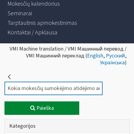
Mokesčių kalendorius
Seminarai
Tarptautinis apmokestinimas
Kontaktai / Apklausa
VMI Machine translation / VMI Машинный перевод /
VMI Машинний переклад (
English
,
Русский
,
Українська
)
Paieška
Kategorijos