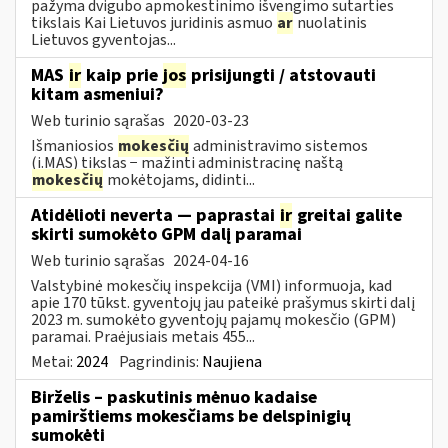
pažyma dvigubo apmokestinimo išvengimo sutarties
tikslais Kai Lietuvos juridinis asmuo
ar
nuolatinis
Lietuvos gyventojas...
MAS
ir
kaip prie
jos
prisijungti / atstovauti
kitam asmeniui?
Web turinio sąrašas
2020-03-23
Išmaniosios
mokesčių
administravimo sistemos
(i.MAS) tikslas − mažinti administracinę naštą
mokesčių
mokėtojams, didinti...
Atidėlioti neverta — paprastai
ir
greitai galite
skirti sumokėto GPM dalį paramai
Web turinio sąrašas
2024-04-16
Valstybinė mokesčių inspekcija (VMI) informuoja, kad
apie 170 tūkst. gyventojų jau pateikė prašymus skirti dalį
2023 m. sumokėto gyventojų pajamų mokesčio (GPM)
paramai. Praėjusiais metais 455...
Metai:
2024
Pagrindinis:
Naujiena
Birželis – paskutinis mėnuo kadaise
pamirštiems mokesčiams be delspinigių
sumokėti