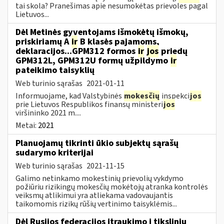
tai skola? Pranešimas apie nesumokėtas prievoles pagal
Lietuvos...
Dėl Metinės gyventojams išmokėtų išmokų,
priskiriamų A
ir
B klasės pajamoms,
deklaracijos...GPM312 formos
ir
jos
priedų
GPM312L, GPM312U formų užpildymo
ir
pateikimo taisyklių
Web turinio sąrašas
2021-01-11
Informuojame, kad Valstybinės
mokesčių
inspekci
jos
prie Lietuvos Respublikos finansų ministeri
jos
viršininko 2021 m....
Metai:
2021
Planuojamų tikrinti ūkio subjektų sąrašų
sudarymo kriterijai
Web turinio sąrašas
2021-11-15
Galimo netinkamo mokestinių prievolių vykdymo
požiūriu rizikingų mokesčių mokėtojų atranka kontrolės
veiksmų atlikimui yra atliekama vadovaujantis
taikomomis rizikų rūšių vertinimo taisyklėmis...
Dėl Rusijos federacijos įtraukimo į tikslinių