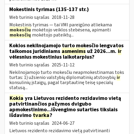
Mokestinis tyrimas (135-137 str.)
Web turinio sąrašas
2018-11-28
Mokestinis tyrimas — tai VMI pareigūno atliekama
mokesčių
mokėtojo veiklos stebėsena, apimanti
mokesčių
mokėtojo pateiktų...
Kokios nekilnojamojo turto mokesčio lengvatos
taikomos juridiniams
asmenims
už 2026...m.
ir
vėlesnius mokestinius laikotarpius?
Web turinio sąrašas
2025-11-12
Nekilnojamojo turto mokesčiu neapmokestinamas toks
turtas: 1) užsienio valstybių diplomatinių atstovybių
ir
konsulinių įstaigų, pagal tarptautinę teisę specialų
statusą...
Kokia
yra Lietuvos rezidento rezidavimo vietą
patvirtinančios pažymos dvigubo
apmokestinimo...išvengimo sutarties tikslais
išdavimo
tvarka
?
Web turinio sąrašas
2024-06-27
Lietuvos rezidento rezidavimo vietą patvirtinanti