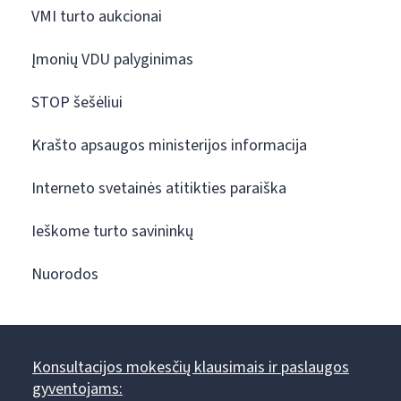
VMI turto aukcionai
Įmonių VDU palyginimas
STOP šešėliui
Krašto apsaugos ministerijos informacija
Interneto svetainės atitikties paraiška
Ieškome turto savininkų
Nuorodos
Konsultacijos mokesčių klausimais ir paslaugos
gyventojams: