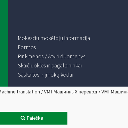
Mokesčių mokėtojų informacija
Formos
Rinkmenos / Atviri duomenys
Skaičiuoklės ir pagalbininkai
Sąskaitos ir įmokų kodai
Machine translation / VMI Машинный перевод / VMI Машин
Paieška