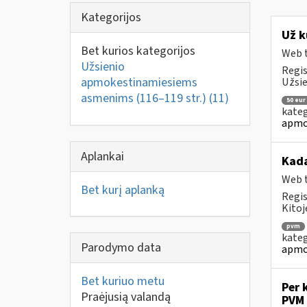
Kategorijos
Už k
Bet kurios kategorijos
Web t
Užsienio
Regis
apmokestinamiesiems
Užsie
asmenims (116–119 str.)
(11)
50 eur
kateg
apmo
Aplankai
Kad
Web t
Bet kurį aplanką
Regis
Kitoj
pvm
kateg
Parodymo data
apmo
Bet kuriuo metu
Per 
Praėjusią valandą
PVM 