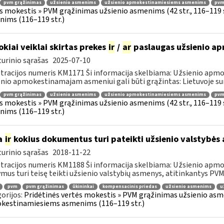
pvm grąžinimas
užsienio asmenims
užsienio apmokestinamiesiems asmenims
pvmį
s mokestis » PVM grąžinimas užsienio asmenims (42 str., 116–119
ims (116–119 str.)
okiai veiklai skirtas prekes
ir
/
ar
paslaugas užsienio a
urinio sąrašas
2025-07-10
tracijos numeris KM1171 Ši informacija skelbiama: Užsienio apm
nio apmokestinamajam asmeniui gali būti grąžintas: Lietuvoje s
pvm grąžinimas
užsienio asmenims
užsienio apmokestinamiesiems asmenims
pvmį
s mokestis » PVM grąžinimas užsienio asmenims (42 str., 116–119
ims (116–119 str.)
a
ir
kokius dokumentus turi pateikti užsienio valstybė
urinio sąrašas
2018-11-22
tracijos numeris KM1188 Ši informacija skelbiama: Užsienio apm
mus turi teisę teikti užsienio valstybių asmenys, atitinkantys PVMĮ 98
pvm
pvm grąžinimas
ūkininkai
kompensacinis priedas
užsienio asmenims
u
orijos:
Pridėtinės vertės mokestis » PVM grąžinimas užsienio asmen
kestinamiesiems asmenims (116–119 str.)