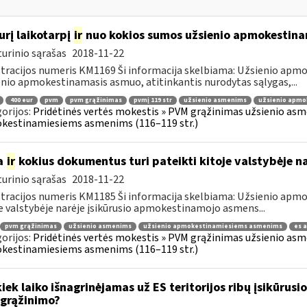
urį laikotarpį
ir
nuo kokios sumos užsienio apmokestin
urinio sąrašas
2018-11-22
tracijos numeris KM1169 Ši informacija skelbiama: Užsienio ap
nio apmokestinamasis asmuo, atitinkantis nurodytas sąlygas,...
400 eur
pvm
pvm grąžinimas
pvmį 119 str
užsienio asmenims
užsienio apmo
orijos:
Pridėtinės vertės mokestis » PVM grąžinimas užsienio asmen
kestinamiesiems asmenims (116–119 str.)
a
ir
kokius dokumentus turi pateikti kitoje valstybėje n
urinio sąrašas
2018-11-22
tracijos numeris KM1185 Ši informacija skelbiama: Užsienio ap
e valstybėje narėje įsikūrusio apmokestinamojo asmens...
pvm grąžinimas
užsienio asmenims
užsienio apmokestinamiesiems asmenims
es 
orijos:
Pridėtinės vertės mokestis » PVM grąžinimas užsienio asmen
kestinamiesiems asmenims (116–119 str.)
kiek laiko išnagrinėjamas už ES teritorijos ribų įsikūr
grąžinimo?