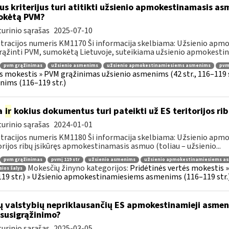
us kriterijus turi atitikti užsienio apmokestinamasis asm
okėtą PVM?
urinio sąrašas
2025-07-10
tracijos numeris KM1170 Ši informacija skelbiama: Užsienio apm
rąžinti PVM, sumokėtą Lietuvoje, suteikiama užsienio apmokestin
pvm grąžinimas
užsienio asmenims
užsienio apmokestinamiesiems asmenims
pvmį
s mokestis » PVM grąžinimas užsienio asmenims (42 str., 116–119
ims (116–119 str.)
a
ir
kokius dokumentus turi pateikti už ES teritorijos r
urinio sąrašas
2024-01-01
tracijos numeris KM1180 Ši informacija skelbiama: Užsienio apm
orijos ribų įsikūręs apmokestinamasis asmuo (toliau – užsienio...
pvm grąžinimas
pvmį 119 str
užsienio asmenims
užsienio apmokestinamiesiems a
Mokesčių žinyno kategorijos:
Pridėtinės vertės mokestis 
sios šalys
19 str.) » Užsienio apmokestinamiesiems asmenims (116–119 str.
ų valstybių nepriklausančių ES apmokestinamieji asmeny
susigrąžinimo?
urinio sąrašas
2025-03-05