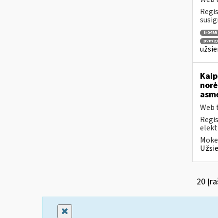
Regis
susig
fr0455
pvm g
užsie
Kaip
norė
asme
Web t
Regis
elekt
Mokes
Užsie
20 Įra
Uždaryti