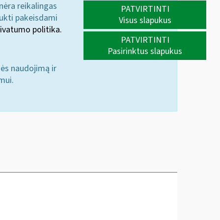
 nėra reikalingas
PATVIRTINTI
aukti pakeisdami
Visus slapukus
ivatumo politika.
PATVIRTINTI
Pasirinktus slapukus
nės naudojimą ir
mui.