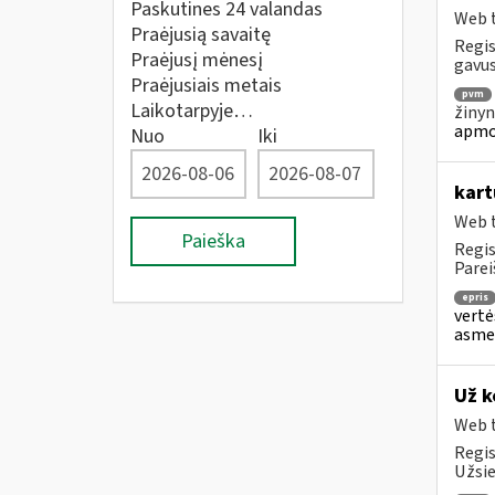
Paskutines 24 valandas
Web t
Praėjusią savaitę
Regis
Praėjusį mėnesį
gavus
Praėjusiais metais
pvm
Laikotarpyje…
žinyn
apmo
Nuo
Iki
kart
Web t
Paieška
Regis
Parei
epris
vertė
asmen
Už k
Web t
Regis
Užsie