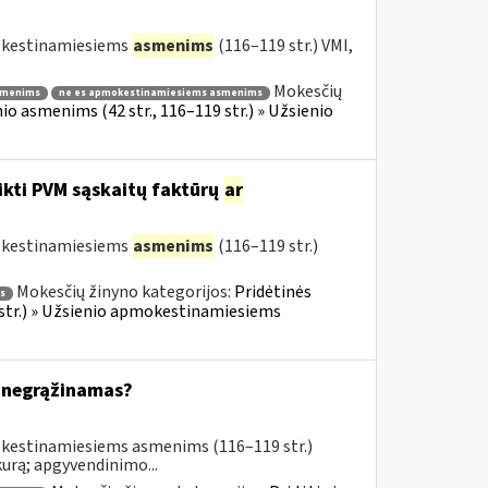
mokestinamiesiems
asmenims
(116–119 str.) VMI,
Mokesčių
smenims
ne es apmokestinamiesiems asmenims
o asmenims (42 str., 116–119 str.) » Užsienio
ikti PVM sąskaitų faktūrų
ar
mokestinamiesiems
asmenims
(116–119 str.)
Mokesčių žinyno kategorijos:
Pridėtinės
s
 str.) » Užsienio apmokestinamiesiems
 negrąžinamas?
okestinamiesiems asmenims (116–119 str.)
urą; apgyvendinimo...