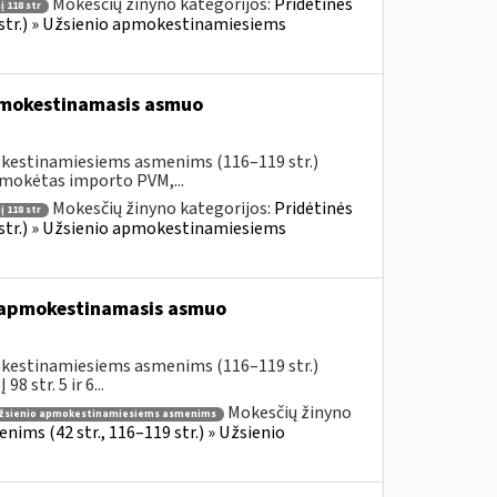
Mokesčių žinyno kategorijos:
Pridėtinės
 118 str
 str.) » Užsienio apmokestinamiesiems
pmokestinamasis asmuo
okestinamiesiems asmenims (116–119 str.)
umokėtas importo PVM,...
Mokesčių žinyno kategorijos:
Pridėtinės
 118 str
 str.) » Užsienio apmokestinamiesiems
s apmokestinamasis asmuo
okestinamiesiems asmenims (116–119 str.)
 str. 5 ir 6...
Mokesčių žinyno
žsienio apmokestinamiesiems asmenims
ims (42 str., 116–119 str.) » Užsienio