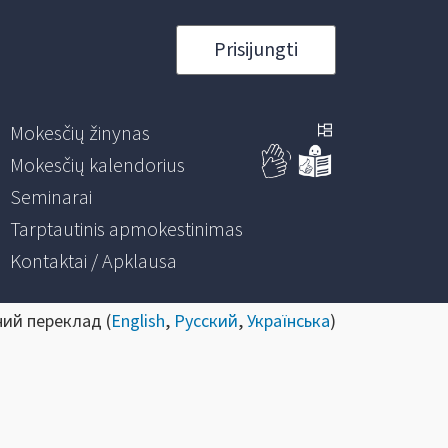
Prisijungti
Mokesčių žinynas
Mokesčių kalendorius
Seminarai
Tarptautinis apmokestinimas
Kontaktai / Apklausa
ний переклад (
English
,
Русский
,
Українська
)