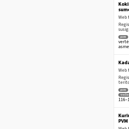
Koki
sum
Web t
Regis
susig
pvm
vertė
asmen
Kad
Web t
Regis
terit
pvm
trečio
116–1
Kuri
PVM 
Web t