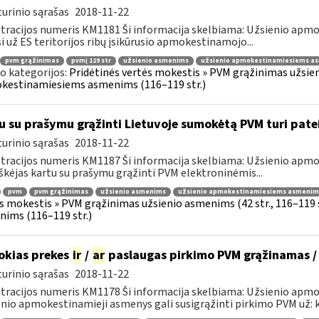
urinio sąrašas
2018-11-22
tracijos numeris KM1181 Ši informacija skelbiama: Užsienio ap
i už ES teritorijos ribų įsikūrusio apmokestinamojo...
pvm grąžinimas
pvmį 119 str
užsienio asmenims
užsienio apmokestinamiesiems a
o kategorijos:
Pridėtinės vertės mokestis » PVM grąžinimas užsieni
kestinamiesiems asmenims (116–119 str.)
u su prašymu grąžinti Lietuvoje sumokėtą PVM turi pate
urinio sąrašas
2018-11-22
tracijos numeris KM1187 Ši informacija skelbiama: Užsienio ap
škėjas kartu su prašymu grąžinti PVM elektroninėmis...
pvm
pvm grąžinimas
užsienio asmenims
užsienio apmokestinamiesiems asmenim
s mokestis » PVM grąžinimas užsienio asmenims (42 str., 116–119
ims (116–119 str.)
okias prekes
ir
/
ar
paslaugas pirkimo PVM grąžinamas /
urinio sąrašas
2018-11-22
tracijos numeris KM1178 Ši informacija skelbiama: Užsienio apm
nio apmokestinamieji asmenys gali susigrąžinti pirkimo PVM už: k