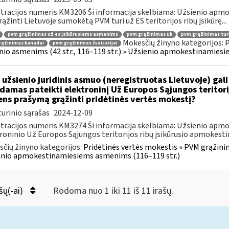
tracijos numeris KM3206 Ši informacija skelbiama: Užsienio apm
rąžinti Lietuvoje sumokėtą PVM turi už ES teritorijos ribų įsikūrę...
pvm grąžinimas už es įsikūrusiems asmenims
pvm grąžinimas uk
pvm grąžinimas turk
Mokesčių žinyno kategorijos:
P
rąžinimas kanadai
pvm grąžinimas šveicarijai
nio asmenims (42 str., 116–119 str.) » Užsienio apmokestinamies
 užsienio juridinis asmuo (neregistruotas Lietuvoje) gali
damas pateikti elektroninį Už Europos Sąjungos teritor
ns prašymą grąžinti pridėtinės vertės mokestį?
urinio sąrašas
2024-12-09
tracijos numeris KM3274 Ši informacija skelbiama: Užsienio apm
roninio Už Europos Sąjungos teritorijos ribų įsikūrusio apmokest
čių žinyno kategorijos:
Pridėtinės vertės mokestis » PVM grąžinim
nio apmokestinamiesiems asmenims (116–119 str.)
šų(-ai)
Rodoma nuo 1 iki 11 iš 11 irašų.