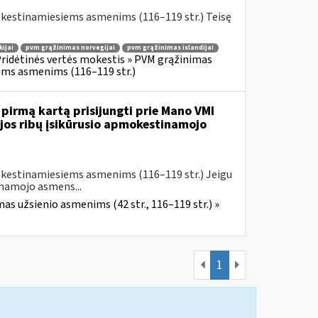
okestinamiesiems asmenims (116–119 str.) Teisę
ijai
pvm grąžinimas norvegijai
pvm grąžinimas islandijai
ridėtinės vertės mokestis » PVM grąžinimas
iems asmenims (116–119 str.)
 pirmą kartą prisijungti prie Mano VMI
ijos ribų įsikūrusio apmokestinamojo
okestinamiesiems asmenims (116–119 str.) Jeigu
inamojo asmens...
as užsienio asmenims (42 str., 116–119 str.) »
1