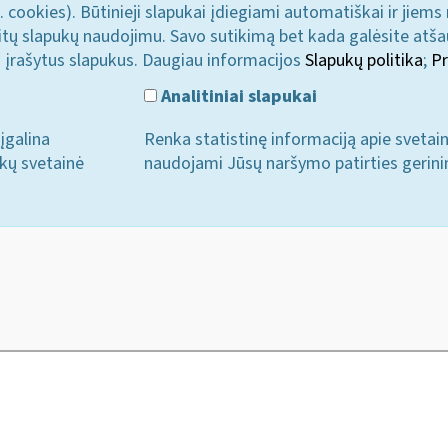
. cookies). Būtinieji slapukai įdiegiami automatiškai ir jiems
u kitų slapukų naudojimu. Savo sutikimą bet kada galėsite atš
i įrašytus slapukus. Daugiau informacijos
Slapukų politika
;
Pr
Analitiniai slapukai
įgalina
Renka statistinę informaciją apie svetai
ukų svetainė
naudojami Jūsų naršymo patirties gerini