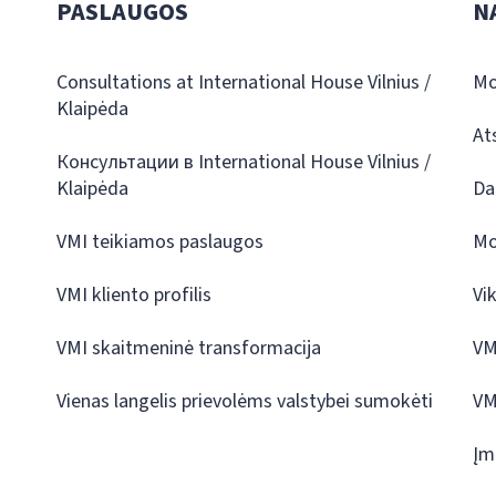
PASLAUGOS
N
Consultations at International House Vilnius /
Mo
Klaipėda
At
Консультации в International House Vilnius /
Klaipėda
Da
VMI teikiamos paslaugos
Mo
VMI kliento profilis
Vi
VMI skaitmeninė transformacija
VM
Vienas langelis prievolėms valstybei sumokėti
VM
Įm