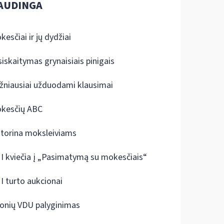
AUDINGA
kesčiai ir jų dydžiai
siskaitymas grynaisiais pinigais
žniausiai užduodami klausimai
kesčių ABC
ktorina moksleiviams
I kviečia į „Pasimatymą su mokesčiais“
I turto aukcionai
onių VDU palyginimas