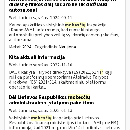
didesnę rinkos dalį sudaro ne tik didžiausi
autosalonai
Web turinio sąrašas
2024-09-11
Kauno apskrities valstybinė
mokesčių
inspekcija
(Kauno AVMI) informuoja, kad nuosekliai auga
automobilių prekybos veiklą vykdančių asmenų skaičius,
atitinkamai –...
Metai:
2024
Pagrindinis:
Naujiena
Kita aktuali informacija
Web turinio sąrašas
2022-11-10
DAC7: kas yra Tarybos direktyva (ES) 2021/514
ir
ką ji
reiškia platformų operatoriams Atsiradus Tarybos
direktyvai (ES) 2021/514, skaitmeninių platformų
operatoriai kartą...
Dėl Lietuvos Respublikos
mokesčių
administravimo įstatymo pakeitimo
Web turinio sąrašas
2022-01-13
Valstybinė
mokesčių
inspekcija prie Lietuvos
Respublikos finansų ministerijos (toliau — VMI prie FM)
informuoja, kad 2021 m. gruodžio 14 d. priimtas Lietuvos