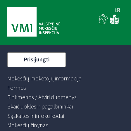
Prisijungti
Mokesčių mokėtojų informacija
Formos
Rinkmenos / Atviri duomenys
Skaičiuoklės ir pagalbininkai
Sąskaitos ir įmokų kodai
Mokesčių žinynas