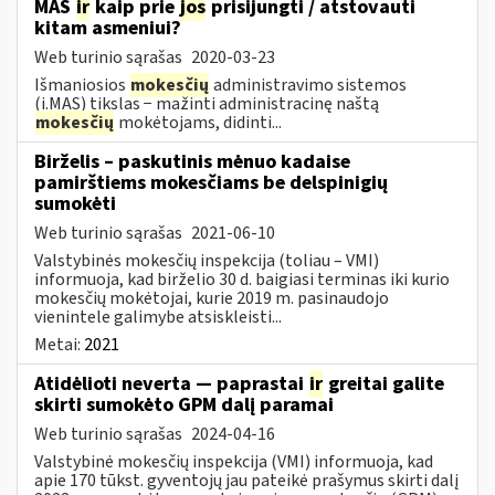
MAS
ir
kaip prie
jos
prisijungti / atstovauti
kitam asmeniui?
Web turinio sąrašas
2020-03-23
Išmaniosios
mokesčių
administravimo sistemos
(i.MAS) tikslas − mažinti administracinę naštą
mokesčių
mokėtojams, didinti...
Birželis – paskutinis mėnuo kadaise
pamirštiems mokesčiams be delspinigių
sumokėti
Web turinio sąrašas
2021-06-10
Valstybinės mokesčių inspekcija (toliau – VMI)
informuoja, kad birželio 30 d. baigiasi terminas iki kurio
mokesčių mokėtojai, kurie 2019 m. pasinaudojo
vienintele galimybe atsiskleisti...
Metai:
2021
Atidėlioti neverta — paprastai
ir
greitai galite
skirti sumokėto GPM dalį paramai
Web turinio sąrašas
2024-04-16
Valstybinė mokesčių inspekcija (VMI) informuoja, kad
apie 170 tūkst. gyventojų jau pateikė prašymus skirti dalį