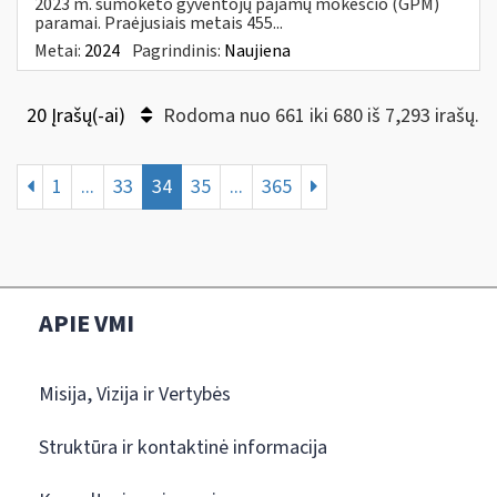
2023 m. sumokėto gyventojų pajamų mokesčio (GPM)
paramai. Praėjusiais metais 455...
Metai:
2024
Pagrindinis:
Naujiena
20 Įrašų(-ai)
Rodoma nuo 661 iki 680 iš 7,293 irašų.
1
...
33
34
35
...
365
APIE VMI
Misija, Vizija ir Vertybės
Struktūra ir kontaktinė informacija