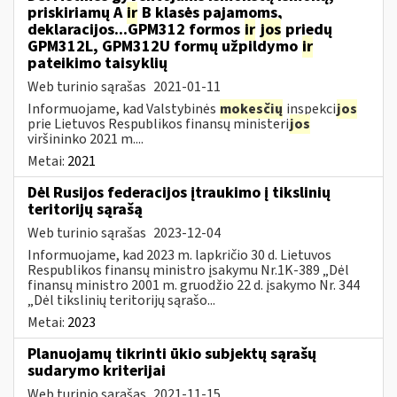
priskiriamų A
ir
B klasės pajamoms,
deklaracijos...GPM312 formos
ir
jos
priedų
GPM312L, GPM312U formų užpildymo
ir
pateikimo taisyklių
Web turinio sąrašas
2021-01-11
Informuojame, kad Valstybinės
mokesčių
inspekci
jos
prie Lietuvos Respublikos finansų ministeri
jos
viršininko 2021 m....
Metai:
2021
Dėl Rusijos federacijos įtraukimo į tikslinių
teritorijų sąrašą
Web turinio sąrašas
2023-12-04
Informuojame, kad 2023 m. lapkričio 30 d. Lietuvos
Respublikos finansų ministro įsakymu Nr.1K-389 „Dėl
finansų ministro 2001 m. gruodžio 22 d. įsakymo Nr. 344
„Dėl tikslinių teritorijų sąrašo...
Metai:
2023
Planuojamų tikrinti ūkio subjektų sąrašų
sudarymo kriterijai
Web turinio sąrašas
2021-11-15