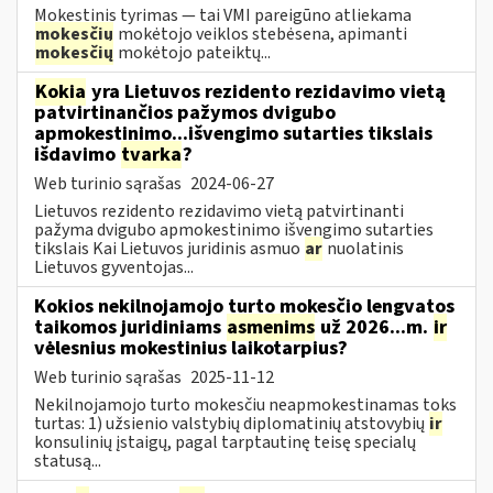
Mokestinis tyrimas — tai VMI pareigūno atliekama
mokesčių
mokėtojo veiklos stebėsena, apimanti
mokesčių
mokėtojo pateiktų...
Kokia
yra Lietuvos rezidento rezidavimo vietą
patvirtinančios pažymos dvigubo
apmokestinimo...išvengimo sutarties tikslais
išdavimo
tvarka
?
Web turinio sąrašas
2024-06-27
Lietuvos rezidento rezidavimo vietą patvirtinanti
pažyma dvigubo apmokestinimo išvengimo sutarties
tikslais Kai Lietuvos juridinis asmuo
ar
nuolatinis
Lietuvos gyventojas...
Kokios nekilnojamojo turto mokesčio lengvatos
taikomos juridiniams
asmenims
už 2026...m.
ir
vėlesnius mokestinius laikotarpius?
Web turinio sąrašas
2025-11-12
Nekilnojamojo turto mokesčiu neapmokestinamas toks
turtas: 1) užsienio valstybių diplomatinių atstovybių
ir
konsulinių įstaigų, pagal tarptautinę teisę specialų
statusą...