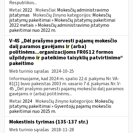
Respublikos...
Metai:
2022
Mokesčiai:
Mokesčių administravimo
įstatymas
Mokesčių žinyno kategorijos:
Mokesčių
įstatymų pakeitimai » Mokesčių įstatymų pakeitimai
2022 metais » Mokesčių administravimo įstatymo
pakeitimai nuo 2022 m.
V-45 „Dėl prašymo pervesti pajamų mokesčio
dalį paramos gavėjams
ir
(arba)
politinėms...organizacijoms FR0512 formos
užpildymo
ir
pateikimo taisyklių patvirtinimo“
pakeitimo
Web turinio sąrašas
2024-10-25
Informuojame, kad 2024 m. spalio 22 d. įsakymu Nr. VA-
81[1] buvo pakeistas 2003 m. vasario 7 d. įsakymas Nr. V-
45 „Dėl prašymo pervesti pajamų mokesčio dalį paramos
gavėjams ir (arba) politinėms...
Metai:
2024
Mokesčių žinyno kategorijos:
Mokesčių
įstatymų pakeitimai » Gyventojų pajamų mokesčio
pakeitimai nuo 2025 m.
Mokestinis tyrimas (135-137 str.)
Web turinio sąrašas
2018-11-28