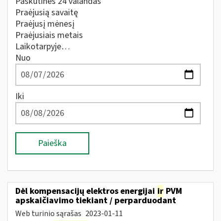
Paskutines 24 valandas
Praėjusią savaitę
Praėjusį mėnesį
Praėjusiais metais
Laikotarpyje…
Nuo
Iki
Paieška
Dėl kompensacijų elektros energijai
ir
PVM
apskaičiavimo tiekiant / perparduodant
Web turinio sąrašas
2023-01-11