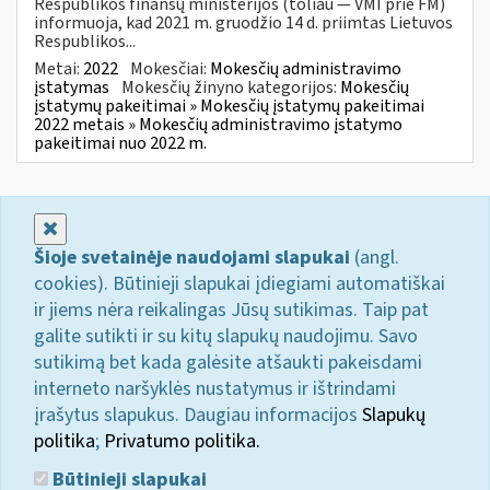
Respublikos finansų ministerijos (toliau — VMI prie FM)
informuoja, kad 2021 m. gruodžio 14 d. priimtas Lietuvos
Respublikos...
Metai:
2022
Mokesčiai:
Mokesčių administravimo
įstatymas
Mokesčių žinyno kategorijos:
Mokesčių
įstatymų pakeitimai » Mokesčių įstatymų pakeitimai
2022 metais » Mokesčių administravimo įstatymo
pakeitimai nuo 2022 m.
Uždaryti
Šioje svetainėje naudojami slapukai
(angl.
cookies). Būtinieji slapukai įdiegiami automatiškai
ir jiems nėra reikalingas Jūsų sutikimas. Taip pat
galite sutikti ir su kitų slapukų naudojimu. Savo
sutikimą bet kada galėsite atšaukti pakeisdami
interneto naršyklės nustatymus ir ištrindami
įrašytus slapukus. Daugiau informacijos
Slapukų
politika
;
Privatumo politika.
Būtinieji slapukai