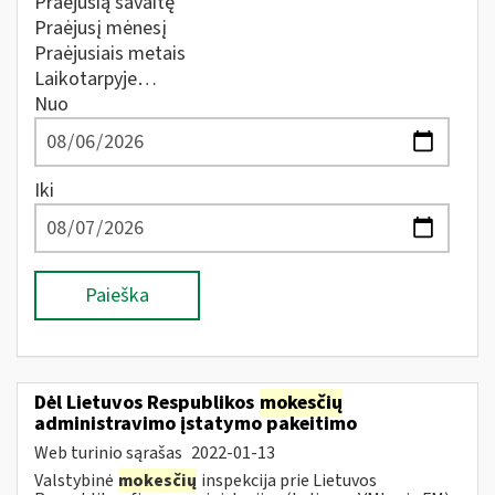
Praėjusią savaitę
Praėjusį mėnesį
Praėjusiais metais
Laikotarpyje…
Nuo
Iki
Paieška
Dėl Lietuvos Respublikos
mokesčių
administravimo įstatymo pakeitimo
Web turinio sąrašas
2022-01-13
Valstybinė
mokesčių
inspekcija prie Lietuvos