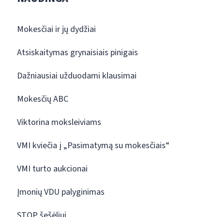
Mokesčiai ir jų dydžiai
Atsiskaitymas grynaisiais pinigais
Dažniausiai užduodami klausimai
Mokesčių ABC
Viktorina moksleiviams
VMI kviečia į „Pasimatymą su mokesčiais“
VMI turto aukcionai
Įmonių VDU palyginimas
STOP šešėliui