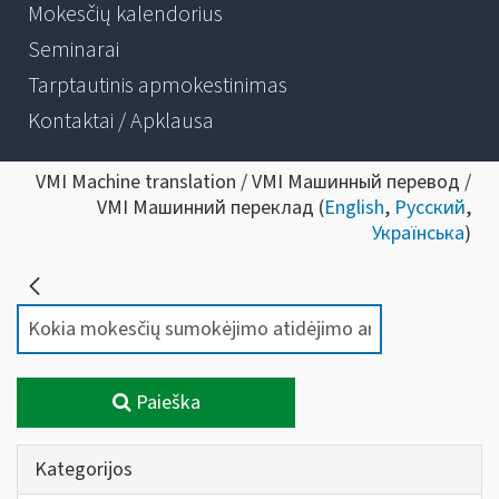
Mokesčių kalendorius
Seminarai
Tarptautinis apmokestinimas
Kontaktai / Apklausa
VMI Machine translation / VMI Машинный перевод /
VMI Машинний переклад (
English
,
Русский
,
Українська
)
Paieška
Kategorijos