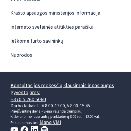
Krašto apsaugos ministerijos informacija
Interneto svetainės atitikties paraiška
Ieškome turto savininkų
Nuorodos
Konsultacijos mokesčių klausimais ir paslaugos
gyventojams:
+370 5 260 5060
Darbo laikas: I-IV 8.00-17.00, V 8.00-15.45.
Prieššventinę dieną - viena valanda trumpiau.
Kiekvieno mėnesio antrą penktadienį 8.00 val. - 12.00 val.
Mano VMI
Paklausimas per