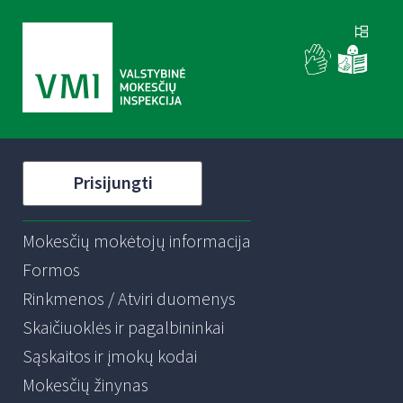
Prisijungti
Mokesčių mokėtojų informacija
Formos
Rinkmenos / Atviri duomenys
Skaičiuoklės ir pagalbininkai
Sąskaitos ir įmokų kodai
Mokesčių žinynas