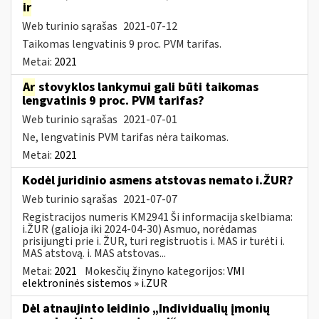
ir
Web turinio sąrašas
2021-07-12
Taikomas lengvatinis 9 proc. PVM tarifas.
Metai:
2021
Ar
stovyklos lankymui gali būti taikomas
lengvatinis 9 proc. PVM tarifas?
Web turinio sąrašas
2021-07-01
Ne, lengvatinis PVM tarifas nėra taikomas.
Metai:
2021
Kodėl juridinio asmens atstovas nemato i.ŽUR?
Web turinio sąrašas
2021-07-07
Registracijos numeris KM2941 Ši informacija skelbiama:
i.ŽUR (galioja iki 2024-04-30) Asmuo, norėdamas
prisijungti prie i. ŽUR, turi registruotis i. MAS ir turėti i.
MAS atstovą. i. MAS atstovas...
Metai:
2021
Mokesčių žinyno kategorijos:
VMI
elektroninės sistemos » i.ZUR
Dėl atnaujinto leidinio „Individualių įmonių