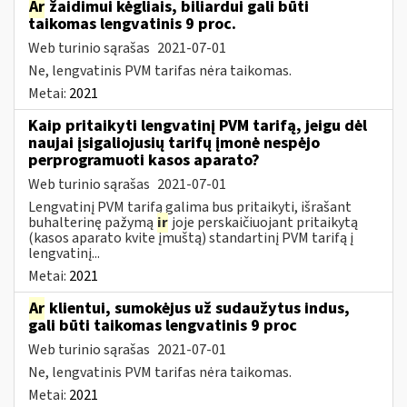
Ar
žaidimui kėgliais, biliardui gali būti
taikomas lengvatinis 9 proc.
Web turinio sąrašas
2021-07-01
Ne, lengvatinis PVM tarifas nėra taikomas.
Metai:
2021
Kaip pritaikyti lengvatinį PVM tarifą, jeigu dėl
naujai įsigaliojusių tarifų įmonė nespėjo
perprogramuoti kasos aparato?
Web turinio sąrašas
2021-07-01
Lengvatinį PVM tarifą galima bus pritaikyti, išrašant
buhalterinę pažymą
ir
joje perskaičiuojant pritaikytą
(kasos aparato kvite įmuštą) standartinį PVM tarifą į
lengvatinį...
Metai:
2021
Ar
klientui, sumokėjus už sudaužytus indus,
gali būti taikomas lengvatinis 9 proc
Web turinio sąrašas
2021-07-01
Ne, lengvatinis PVM tarifas nėra taikomas.
Metai:
2021