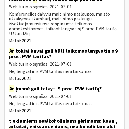
Web turinio sąrašas
2021-07-01
Konferencijos dalyvių maitinimo paslaugos, maisto
užsakymas į kambarį, maitinimo paslaugų
išvažiuojamuosiuose renginiuose teikimas
apmokestinamas, taikant lengvatinį 9 proc. PVM tarifą.
Užkandžių...
Metai:
2021
Ar
tokiai kavai gali būti taikomas lengvatinis 9
proc. PVM tarifas?
Web turinio sąrašas
2021-07-01
Ne, lengvatinis PVM tarifas nėra taikomas.
Metai:
2021
Ar
įmonė gali taikyti 9 proc. PVM tarifą?
Web turinio sąrašas
2021-07-01
Ne, lengvatinis PVM tarifas nėra taikomas.
Metai:
2021
tiekiamiems nealkoholiniams gėrimams: kavai,
arbatai, vaisvandeniams, nealkoholiniam alui