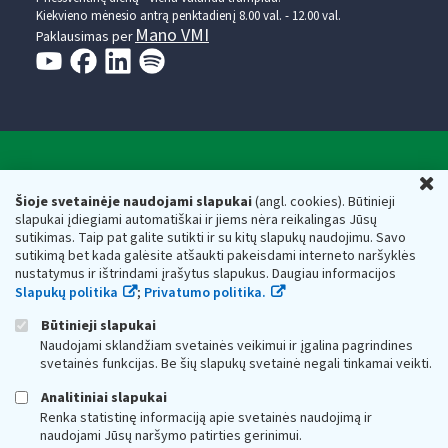
Kiekvieno mėnesio antrą penktadienį 8.00 val. - 12.00 val.
Mano VMI
Paklausimas per
Valstybinė mokesčių inspekcija prie Lietuvos
U
Respublikos finansų ministerijos
Šioje svetainėje naudojami slapukai
(angl. cookies). Būtinieji
slapukai įdiegiami automatiškai ir jiems nėra reikalingas Jūsų
Biudžetinė įstaiga. Juridinio asmens kodas — 188659752,
sutikimas. Taip pat galite sutikti ir su kitų slapukų naudojimu. Savo
adresas: Vasario 16-osios g. 14, 01107 Vilnius, Lietuva, el.paštas:
sutikimą bet kada galėsite atšaukti pakeisdami interneto naršyklės
vmi@vmi.lt
, E. pristatymo dėžutės adresas 188659752
nustatymus ir ištrindami įrašytus slapukus. Daugiau informacijos
Duomenys apie Valstybinę mokesčių inspekciją prie Lietuvos
Slapukų politika
;
Privatumo politika.
Respublikos finansų ministerijos kaupiami ir saugomi Juridinių
asmenų registre
Būtinieji slapukai
Naudojami sklandžiam svetainės veikimui ir įgalina pagrindines
svetainės funkcijas. Be šių slapukų svetainė negali tinkamai veikti.
Analitiniai slapukai
Renka statistinę informaciją apie svetainės naudojimą ir
naudojami Jūsų naršymo patirties gerinimui.