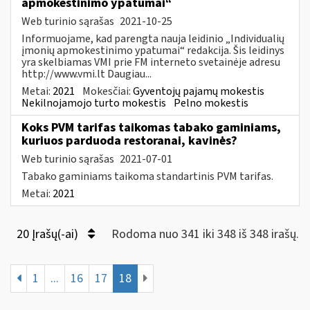
apmokestinimo ypatumai“
Web turinio sąrašas
2021-10-25
Informuojame, kad parengta nauja leidinio „Individualių
įmonių apmokestinimo ypatumai“ redakcija. Šis leidinys
yra skelbiamas VMI prie FM interneto svetainėje adresu
http://www.vmi.lt Daugiau...
Metai:
2021
Mokesčiai:
Gyventojų pajamų mokestis
Nekilnojamojo turto mokestis
Pelno mokestis
Koks PVM tarifas taikomas tabako gaminiams,
kuriuos parduoda restoranai, kavinės?
Web turinio sąrašas
2021-07-01
Tabako gaminiams taikoma standartinis PVM tarifas.
Metai:
2021
20 Įrašų(-ai)
Rodoma nuo 341 iki 348 iš 348 irašų.
1
...
16
17
18