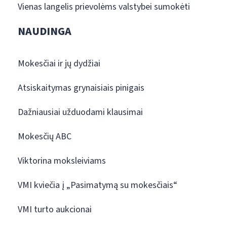
Vienas langelis prievolėms valstybei sumokėti
NAUDINGA
Mokesčiai ir jų dydžiai
Atsiskaitymas grynaisiais pinigais
Dažniausiai užduodami klausimai
Mokesčių ABC
Viktorina moksleiviams
VMI kviečia į „Pasimatymą su mokesčiais“
VMI turto aukcionai