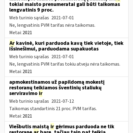
tokiai maisto prenumeratai gali būti taikomas
lengvatinis 9 proc.
Web turinio sąrašas
2021-07-01
Ne, lengvatinis PVM tarifas nėra taikomas.
Metai:
2021
Ar
kavinė, kuri parduoda kavą tiek vietoje, tiek
išsinešimui, parduodama supakuotas
Web turinio sąrašas
2021-07-01
Ne, lengvatinis PVM tarifas tokiu atveju nėra taikomas.
Metai:
2021
apmokestinamos už papildomą mokestį
restoranų teikiamos šventinių staliukų
serviravimo
ir
Web turinio sąrašas
2021-07-12
Taikomas standartinis 21 proc. PVM tarifas.
Metai:
2021
Viešbutis maistą
ir
gėrimus parduoda ne tik
restorane
ar
bare, tačiau taip pat teikia