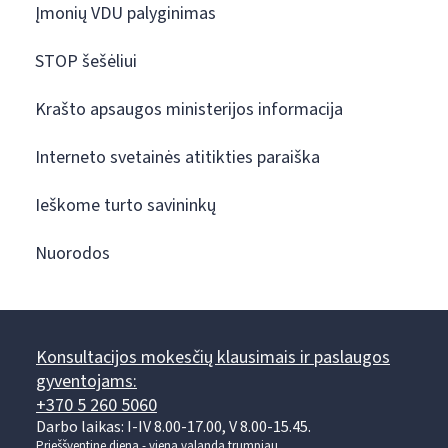
Įmonių VDU palyginimas
STOP šešėliui
Krašto apsaugos ministerijos informacija
Interneto svetainės atitikties paraiška
Ieškome turto savininkų
Nuorodos
Konsultacijos mokesčių klausimais ir paslaugos
gyventojams:
+370 5 260 5060
Darbo laikas: I-IV 8.00-17.00, V 8.00-15.45.
Prieššventinę dieną - viena valanda trumpiau.