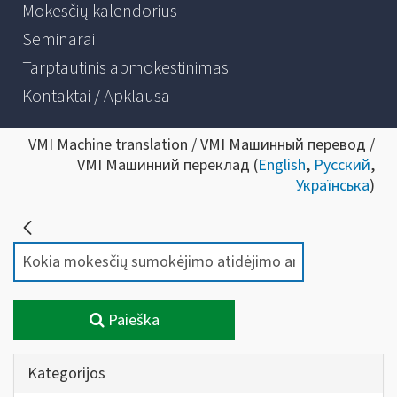
Mokesčių kalendorius
Seminarai
Tarptautinis apmokestinimas
Kontaktai / Apklausa
VMI Machine translation / VMI Машинный перевод /
VMI Машинний переклад (
English
,
Русский
,
Українська
)
Paieška
Kategorijos