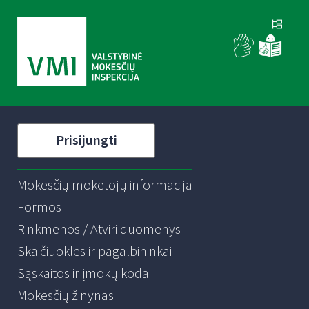
Prisijungti
Mokesčių mokėtojų informacija
Formos
Rinkmenos / Atviri duomenys
Skaičiuoklės ir pagalbininkai
Sąskaitos ir įmokų kodai
Mokesčių žinynas