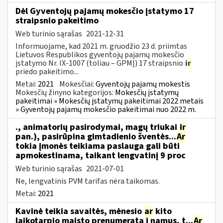
Dėl Gyventojų pajamų mokesčio įstatymo 17
straipsnio pakeitimo
Web turinio sąrašas
2021-12-31
Informuojame, kad 2021 m. gruodžio 23 d. priimtas
Lietuvos Respublikos gyventojų pajamų mokesčio
įstatymo Nr. IX-1007 (toliau – GPMĮ) 17 straipsnio
ir
priedo pakeitimo...
Metai:
2021
Mokesčiai:
Gyventojų pajamų mokestis
Mokesčių žinyno kategorijos:
Mokesčių įstatymų
pakeitimai » Mokesčių įstatymų pakeitimai 2022 metais
» Gyventojų pajamų mokesčio pakeitimai nuo 2022 m.
., animatorių pasirodymai, magų triukai
ir
pan.), pasirūpina gimtadienio šventės...
Ar
tokia įmonės teikiama paslauga gali būti
apmokestinama, taikant lengvatinį 9 proc
Web turinio sąrašas
2021-07-01
Ne, lengvatinis PVM tarifas nėra taikomas.
Metai:
2021
Kavinė teikia savaitės, mėnesio
ar
kito
laikotarpio maisto prenumeratą į namus, t...
Ar