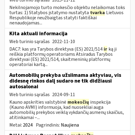
Nekilnojamojo turto mokesčio objektu nelaikomas toks
turtas: 1) Statybos įstatymo nustatyta
tvarka
Lietuvos
Respublikoje neužbaigtas statyti faktiškai
nenaudojamas...
Kita aktuali informacija
Web turinio sąrašas
2022-11-10
DAC7: kas yra Tarybos direktyva (ES) 2021/514
ir
ką ji
reiškia platformų operatoriams Atsiradus Tarybos
direktyvai (ES) 2021/514, skaitmeninių platformų
operatoriai kartą...
Automobilių prekyba užsiimama aktyviau, vis
didesnę rinkos dalį sudaro ne tik didžiausi
autosalonai
Web turinio sąrašas
2024-09-11
Kauno apskrities valstybinė
mokesčių
inspekcija
(Kauno AVMI) informuoja, kad nuosekliai auga
automobilių prekybos veiklą vykdančių asmenų skaičius,
atitinkamai –...
Metai:
2024
Pagrindinis:
Naujiena