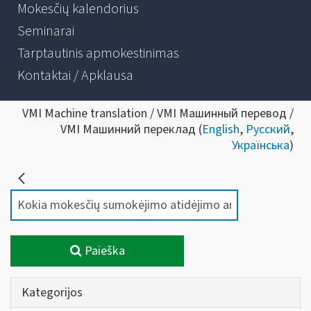
Mokesčių kalendorius
Seminarai
Tarptautinis apmokestinimas
Kontaktai / Apklausa
VMI Machine translation / VMI Машинный перевод /
VMI Машинний переклад (
English
,
Русский
,
Українська
)
Paieška
Kategorijos