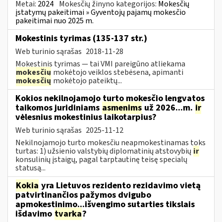
Metai:
2024
Mokesčių žinyno kategorijos:
Mokesčių
įstatymų pakeitimai » Gyventojų pajamų mokesčio
pakeitimai nuo 2025 m.
Mokestinis tyrimas (135-137 str.)
Web turinio sąrašas
2018-11-28
Mokestinis tyrimas — tai VMI pareigūno atliekama
mokesčių
mokėtojo veiklos stebėsena, apimanti
mokesčių
mokėtojo pateiktų...
Kokios nekilnojamojo turto mokesčio lengvatos
taikomos juridiniams
asmenims
už 2026...m.
ir
vėlesnius mokestinius laikotarpius?
Web turinio sąrašas
2025-11-12
Nekilnojamojo turto mokesčiu neapmokestinamas toks
turtas: 1) užsienio valstybių diplomatinių atstovybių
ir
konsulinių įstaigų, pagal tarptautinę teisę specialų
statusą...
Kokia
yra Lietuvos rezidento rezidavimo vietą
patvirtinančios pažymos dvigubo
apmokestinimo...išvengimo sutarties tikslais
išdavimo
tvarka
?