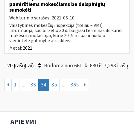
pamirštiems mokesčiams be delspinigių
sumokėti
Web turinio sąrašas
2021-06-10
Valstybinės mokesčių inspekcija (toliau – VMI)
informuoja, kad birželio 30 d. baigiasi terminas iki kurio
mokesčių mokėtojai, kurie 2019 m. pasinaudojo
vienintele galimybe atsiskleisti...
Metai:
2021
20 Įrašų(-ai)
Rodoma nuo 661 iki 680 iš 7,293 irašų.
1
...
33
34
35
...
365
APIE VMI