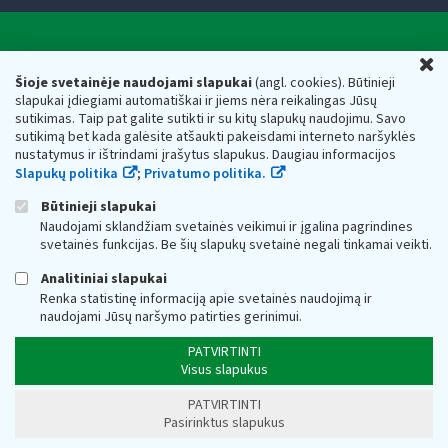
Valstybinė mokesčių inspekcija prie Lietuvos
U
Respublikos finansų ministerijos
Šioje svetainėje naudojami slapukai
(angl. cookies). Būtinieji
slapukai įdiegiami automatiškai ir jiems nėra reikalingas Jūsų
Biudžetinė įstaiga. Juridinio asmens kodas — 188659752,
sutikimas. Taip pat galite sutikti ir su kitų slapukų naudojimu. Savo
adresas: Vasario 16-osios g. 14, 01107 Vilnius, Lietuva, el.paštas:
sutikimą bet kada galėsite atšaukti pakeisdami interneto naršyklės
vmi@vmi.lt
, E. pristatymo dėžutės adresas 188659752
nustatymus ir ištrindami įrašytus slapukus. Daugiau informacijos
Duomenys apie Valstybinę mokesčių inspekciją prie Lietuvos
Slapukų politika
;
Privatumo politika.
Respublikos finansų ministerijos kaupiami ir saugomi Juridinių
asmenų registre
Būtinieji slapukai
Naudojami sklandžiam svetainės veikimui ir įgalina pagrindines
svetainės funkcijas. Be šių slapukų svetainė negali tinkamai veikti.
Analitiniai slapukai
Renka statistinę informaciją apie svetainės naudojimą ir
naudojami Jūsų naršymo patirties gerinimui.
PATVIRTINTI
Visus slapukus
PATVIRTINTI
Pasirinktus slapukus