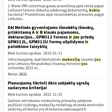
1. Mano VMI sistemoje gavau pranešimą apie skolą pagal
Lietuvos teismo išduotą vykdomąjį dokumentą,
kokia
tai skola? Pranešimas apie nesumokėtas prievoles pagal
Lietuvos...
Dėl Metinės gyventojams išmokėtų išmokų,
priskiriamų A
ir
B klasės pajamoms,
deklaracijos...GPM312 formos
ir
jos
priedų
GPM312L, GPM312U formų užpildymo
ir
pateikimo taisyklių
Web turinio sąrašas
2021-01-11
Informuojame, kad Valstybinės
mokesčių
inspekci
jos
prie Lietuvos Respublikos finansų ministeri
jos
viršininko 2021 m....
Metai:
2021
Planuojamų tikrinti ūkio subjektų sąrašų
sudarymo kriterijai
Web turinio sąrašas
2021-11-15
Galimo netinkamo mokestinių prievolių vykdymo
požiūriu rizikingų mokesčių mokėtojų atranka kontrolės
veiksmų atlikimui yra atliekama vadovaujantis