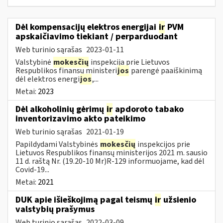
Dėl kompensacijų elektros energijai
ir
PVM
apskaičiavimo tiekiant / perparduodant
Web turinio sąrašas
2023-01-11
Valstybinė
mokesčių
inspekcija prie Lietuvos
Respublikos finansų ministeri
jos
parengė paaiškinimą
dėl elektros energi
jos
,...
Metai:
2023
Dėl alkoholinių gėrimų
ir
apdoroto tabako
inventorizavimo akto pateikimo
Web turinio sąrašas
2021-01-19
Papildydami Valstybinės
mokesčių
inspekcijos prie
Lietuvos Respublikos finansų ministerijos 2021 m. sausio
11 d. raštą Nr. (19.20-10 Mr)R-129 informuojame, kad dėl
Covid-19...
Metai:
2021
DUK apie išieškojimą pagal teismų
ir
užsienio
valstybių prašymus
Web turinio sąrašas
2022-03-09