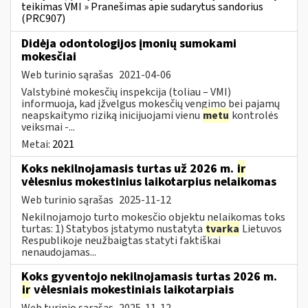
teikimas VMI » Pranešimas apie sudarytus sandorius
(PRC907)
Didėja odontologijos įmonių sumokami
mokesčiai
Web turinio sąrašas
2021-04-06
Valstybinė mokesčių inspekcija (toliau – VMI)
informuoja, kad įžvelgus mokesčių vengimo bei pajamų
neapskaitymo riziką inicijuojami vienu
metu
kontrolės
veiksmai -...
Metai:
2021
Koks nekilnojamasis turtas už 2026 m.
ir
vėlesnius mokestinius laikotarpius nelaikomas
Web turinio sąrašas
2025-11-12
Nekilnojamojo turto mokesčio objektu nelaikomas toks
turtas: 1) Statybos įstatymo nustatyta
tvarka
Lietuvos
Respublikoje neužbaigtas statyti faktiškai
nenaudojamas...
Koks gyventojo nekilnojamasis turtas 2026 m.
ir
vėlesniais mokestiniais laikotarpiais
Web turinio sąrašas
2025-11-12