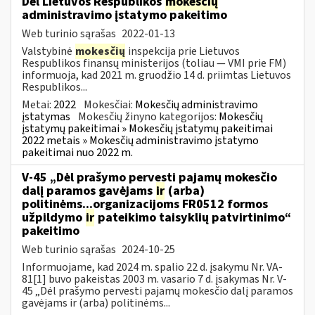
Dėl Lietuvos Respublikos
mokesčių
administravimo įstatymo pakeitimo
Web turinio sąrašas
2022-01-13
Valstybinė
mokesčių
inspekcija prie Lietuvos
Respublikos finansų ministerijos (toliau — VMI prie FM)
informuoja, kad 2021 m. gruodžio 14 d. priimtas Lietuvos
Respublikos...
Metai:
2022
Mokesčiai:
Mokesčių administravimo
įstatymas
Mokesčių žinyno kategorijos:
Mokesčių
įstatymų pakeitimai » Mokesčių įstatymų pakeitimai
2022 metais » Mokesčių administravimo įstatymo
pakeitimai nuo 2022 m.
V-45 „Dėl prašymo pervesti pajamų mokesčio
dalį paramos gavėjams
ir
(arba)
politinėms...organizacijoms FR0512 formos
užpildymo
ir
pateikimo taisyklių patvirtinimo“
pakeitimo
Web turinio sąrašas
2024-10-25
Informuojame, kad 2024 m. spalio 22 d. įsakymu Nr. VA-
81[1] buvo pakeistas 2003 m. vasario 7 d. įsakymas Nr. V-
45 „Dėl prašymo pervesti pajamų mokesčio dalį paramos
gavėjams ir (arba) politinėms...