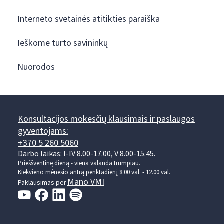
Interneto svetainės atitikties paraiška
Ieškome turto savininkų
Nuorodos
Konsultacijos mokesčių klausimais ir paslaugos
gyventojams:
+370 5 260 5060
Darbo laikas: I-IV 8.00-17.00, V 8.00-15.45.
Prieššventinę dieną - viena valanda trumpiau.
Kiekvieno mėnesio antrą penktadienį 8.00 val. - 12.00 val.
Mano VMI
Paklausimas per