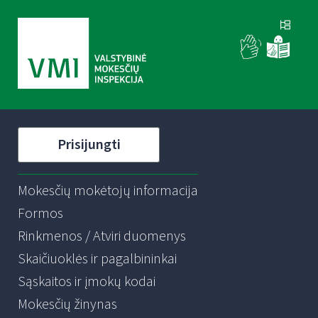
Prisijungti
Mokesčių mokėtojų informacija
Formos
Rinkmenos / Atviri duomenys
Skaičiuoklės ir pagalbininkai
Sąskaitos ir įmokų kodai
Mokesčių žinynas