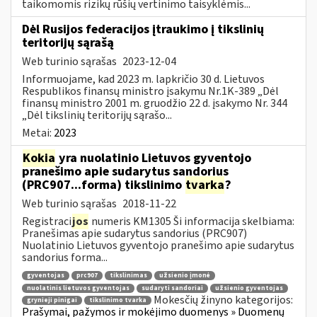
taikomomis rizikų rūšių vertinimo taisyklėmis...
Dėl Rusijos federacijos įtraukimo į tikslinių
teritorijų sąrašą
Web turinio sąrašas
2023-12-04
Informuojame, kad 2023 m. lapkričio 30 d. Lietuvos
Respublikos finansų ministro įsakymu Nr.1K-389 „Dėl
finansų ministro 2001 m. gruodžio 22 d. įsakymo Nr. 344
„Dėl tikslinių teritorijų sąrašo...
Metai:
2023
Kokia
yra nuolatinio Lietuvos gyventojo
pranešimo apie sudarytus sandorius
(PRC907...forma) tikslinimo
tvarka
?
Web turinio sąrašas
2018-11-22
Registraci
jos
numeris KM1305 Ši informacija skelbiama:
Pranešimas apie sudarytus sandorius (PRC907)
Nuolatinio Lietuvos gyventojo pranešimo apie sudarytus
sandorius forma...
gyventojas
prc907
tikslinimas
užsienio įmonė
nuolatinis lietuvos gyventojas
sudaryti sandoriai
užsienio gyventojas
Mokesčių žinyno kategorijos:
grynieji pinigai
tikslinimo tvarka
Prašymai, pažymos ir mokėjimo duomenys » Duomenų