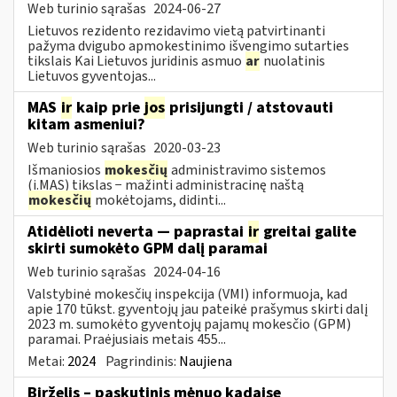
Web turinio sąrašas
2024-06-27
Lietuvos rezidento rezidavimo vietą patvirtinanti
pažyma dvigubo apmokestinimo išvengimo sutarties
tikslais Kai Lietuvos juridinis asmuo
ar
nuolatinis
Lietuvos gyventojas...
MAS
ir
kaip prie
jos
prisijungti / atstovauti
kitam asmeniui?
Web turinio sąrašas
2020-03-23
Išmaniosios
mokesčių
administravimo sistemos
(i.MAS) tikslas − mažinti administracinę naštą
mokesčių
mokėtojams, didinti...
Atidėlioti neverta — paprastai
ir
greitai galite
skirti sumokėto GPM dalį paramai
Web turinio sąrašas
2024-04-16
Valstybinė mokesčių inspekcija (VMI) informuoja, kad
apie 170 tūkst. gyventojų jau pateikė prašymus skirti dalį
2023 m. sumokėto gyventojų pajamų mokesčio (GPM)
paramai. Praėjusiais metais 455...
Metai:
2024
Pagrindinis:
Naujiena
Birželis – paskutinis mėnuo kadaise