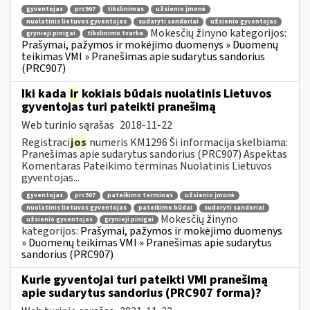
gyventojas
prc907
tikslinimas
užsienio įmonė
nuolatinis lietuvos gyventojas
sudaryti sandoriai
užsienio gyventojas
Mokesčių žinyno kategorijos:
grynieji pinigai
tikslinimo tvarka
Prašymai, pažymos ir mokėjimo duomenys » Duomenų
teikimas VMI » Pranešimas apie sudarytus sandorius
(PRC907)
Iki kada
ir
kokiais būdais nuolatinis Lietuvos
gyventojas turi pateikti pranešimą
Web turinio sąrašas
2018-11-22
Registraci
jos
numeris KM1296 Ši informacija skelbiama:
Pranešimas apie sudarytus sandorius (PRC907) Aspektas
Komentaras Pateikimo terminas Nuolatinis Lietuvos
gyventojas...
gyventojas
prc907
pateikimo terminas
užsienio įmonė
nuolatinis lietuvos gyventojas
pateikimo būdai
sudaryti sandoriai
Mokesčių žinyno
užsienio gyventojas
grynieji pinigai
kategorijos:
Prašymai, pažymos ir mokėjimo duomenys
» Duomenų teikimas VMI » Pranešimas apie sudarytus
sandorius (PRC907)
Kurie gyventojai turi pateikti VMI pranešimą
apie sudarytus sandorius (PRC907 forma)?