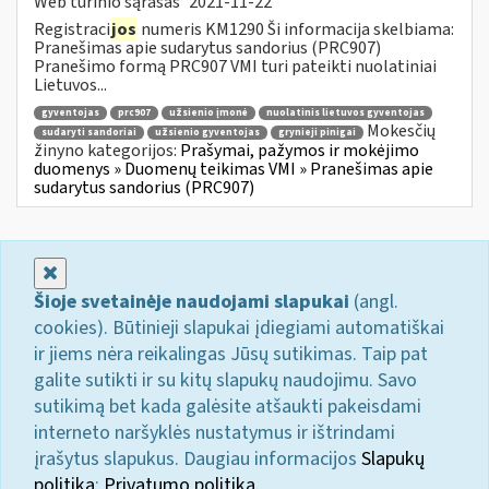
Web turinio sąrašas
2021-11-22
Registraci
jos
numeris KM1290 Ši informacija skelbiama:
Pranešimas apie sudarytus sandorius (PRC907)
Pranešimo formą PRC907 VMI turi pateikti nuolatiniai
Lietuvos...
gyventojas
prc907
užsienio įmonė
nuolatinis lietuvos gyventojas
Mokesčių
sudaryti sandoriai
užsienio gyventojas
grynieji pinigai
žinyno kategorijos:
Prašymai, pažymos ir mokėjimo
duomenys » Duomenų teikimas VMI » Pranešimas apie
sudarytus sandorius (PRC907)
Uždaryti
Šioje svetainėje naudojami slapukai
(angl.
cookies). Būtinieji slapukai įdiegiami automatiškai
ir jiems nėra reikalingas Jūsų sutikimas. Taip pat
galite sutikti ir su kitų slapukų naudojimu. Savo
sutikimą bet kada galėsite atšaukti pakeisdami
interneto naršyklės nustatymus ir ištrindami
įrašytus slapukus. Daugiau informacijos
Slapukų
politika
;
Privatumo politika.