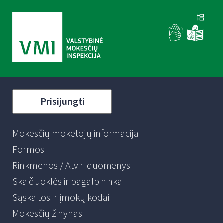
Prisijungti
Mokesčių mokėtojų informacija
Formos
Rinkmenos / Atviri duomenys
Skaičiuoklės ir pagalbininkai
Sąskaitos ir įmokų kodai
Mokesčių žinynas