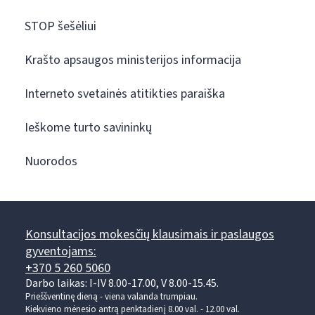
STOP šešėliui
Krašto apsaugos ministerijos informacija
Interneto svetainės atitikties paraiška
Ieškome turto savininkų
Nuorodos
Konsultacijos mokesčių klausimais ir paslaugos
gyventojams:
+370 5 260 5060
Darbo laikas: I-IV 8.00-17.00, V 8.00-15.45.
Prieššventinę dieną - viena valanda trumpiau.
Kiekvieno mėnesio antrą penktadienį 8.00 val. - 12.00 val.