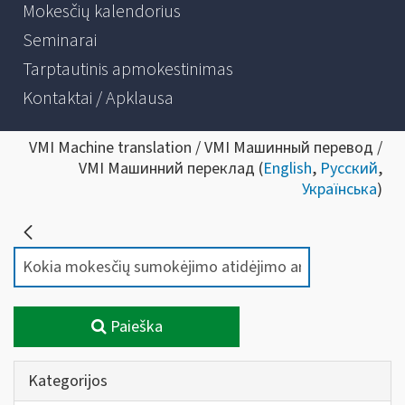
Mokesčių kalendorius
Seminarai
Tarptautinis apmokestinimas
Kontaktai / Apklausa
VMI Machine translation / VMI Машинный перевод /
VMI Машинний переклад (
English
,
Русский
,
Українська
)
Paieška
Kategorijos