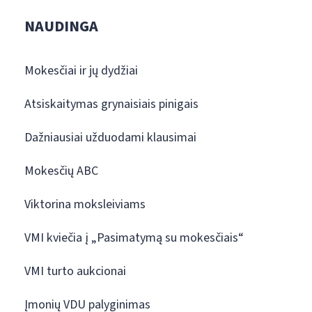
NAUDINGA
Mokesčiai ir jų dydžiai
Atsiskaitymas grynaisiais pinigais
Dažniausiai užduodami klausimai
Mokesčių ABC
Viktorina moksleiviams
VMI kviečia į „Pasimatymą su mokesčiais“
VMI turto aukcionai
Įmonių VDU palyginimas