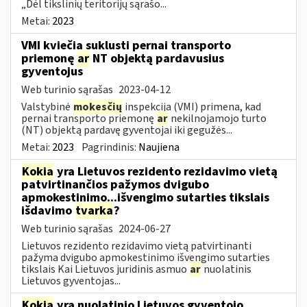
„Dėl tikslinių teritorijų sąrašo...
Metai:
2023
VMI kviečia suklusti pernai transporto
priemonę
ar
NT objektą pardavusius
gyventojus
Web turinio sąrašas
2023-04-12
Valstybinė
mokesčių
inspekcija (VMI) primena, kad
pernai transporto priemonę
ar
nekilnojamojo turto
(NT) objektą pardavę gyventojai iki gegužės...
Metai:
2023
Pagrindinis:
Naujiena
Kokia
yra Lietuvos rezidento rezidavimo vietą
patvirtinančios pažymos dvigubo
apmokestinimo...išvengimo sutarties tikslais
išdavimo
tvarka
?
Web turinio sąrašas
2024-06-27
Lietuvos rezidento rezidavimo vietą patvirtinanti
pažyma dvigubo apmokestinimo išvengimo sutarties
tikslais Kai Lietuvos juridinis asmuo
ar
nuolatinis
Lietuvos gyventojas...
Kokia
yra nuolatinio Lietuvos gyventojo