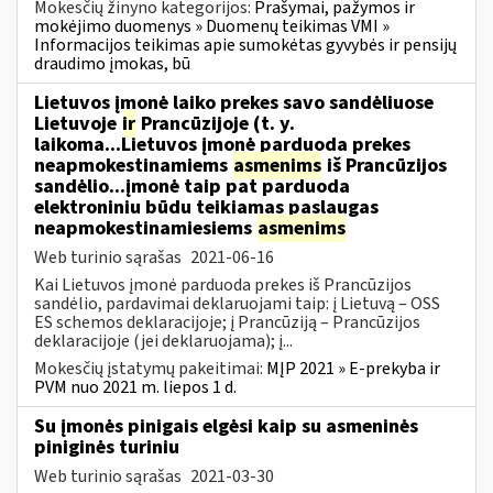
Mokesčių žinyno kategorijos:
Prašymai, pažymos ir
mokėjimo duomenys » Duomenų teikimas VMI »
Informacijos teikimas apie sumokėtas gyvybės ir pensijų
draudimo įmokas, bū
Lietuvos įmonė laiko prekes savo sandėliuose
Lietuvoje
ir
Prancūzijoje (t. y.
laikoma...Lietuvos įmonė parduoda prekes
neapmokestinamiems
asmenims
iš Prancūzijos
sandėlio...įmonė taip pat parduoda
elektroniniu būdu teikiamas paslaugas
neapmokestinamiesiems
asmenims
Web turinio sąrašas
2021-06-16
Kai Lietuvos įmonė parduoda prekes iš Prancūzijos
sandėlio, pardavimai deklaruojami taip: į Lietuvą – OSS
ES schemos deklaracijoje; į Prancūziją – Prancūzijos
deklaracijoje (jei deklaruojama); į...
Mokesčių įstatymų pakeitimai:
MĮP 2021 » E-prekyba ir
PVM nuo 2021 m. liepos 1 d.
Su įmonės pinigais elgėsi kaip su asmeninės
piniginės turiniu
Web turinio sąrašas
2021-03-30