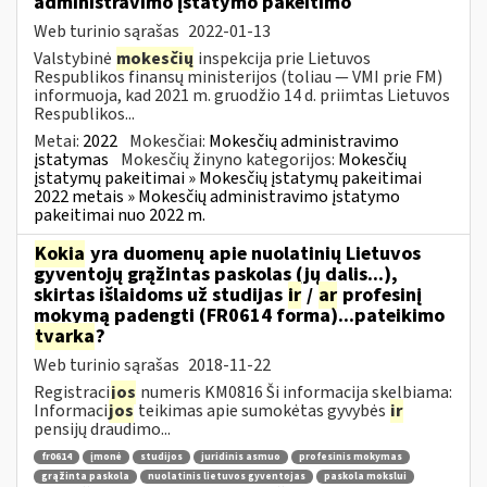
administravimo įstatymo pakeitimo
Web turinio sąrašas
2022-01-13
Valstybinė
mokesčių
inspekcija prie Lietuvos
Respublikos finansų ministerijos (toliau — VMI prie FM)
informuoja, kad 2021 m. gruodžio 14 d. priimtas Lietuvos
Respublikos...
Metai:
2022
Mokesčiai:
Mokesčių administravimo
įstatymas
Mokesčių žinyno kategorijos:
Mokesčių
įstatymų pakeitimai » Mokesčių įstatymų pakeitimai
2022 metais » Mokesčių administravimo įstatymo
pakeitimai nuo 2022 m.
Kokia
yra duomenų apie nuolatinių Lietuvos
gyventojų grąžintas paskolas (jų dalis...),
skirtas išlaidoms už studijas
ir
/
ar
profesinį
mokymą padengti (FR0614 forma)...pateikimo
tvarka
?
Web turinio sąrašas
2018-11-22
Registraci
jos
numeris KM0816 Ši informacija skelbiama:
Informaci
jos
teikimas apie sumokėtas gyvybės
ir
pensijų draudimo...
fr0614
įmonė
studijos
juridinis asmuo
profesinis mokymas
grąžinta paskola
nuolatinis lietuvos gyventojas
paskola mokslui