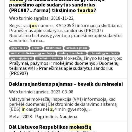
pranešimo apie sudarytus sandorius
(PRC907...forma) tikslinimo
tvarka
?
Web turinio sąrašas
2018-11-22
Registraci
jos
numeris KM1305 Ši informacija skelbiama:
Pranešimas apie sudarytus sandorius (PRC907)
Nuolatinio Lietuvos gyventojo pranešimo apie sudarytus
sandorius forma...
gyventojas
prc907
tikslinimas
užsienio įmonė
nuolatinis lietuvos gyventojas
sudaryti sandoriai
užsienio gyventojas
Mokesčių žinyno kategorijos:
grynieji pinigai
tikslinimo tvarka
Prašymai, pažymos ir mokėjimo duomenys » Duomenų
teikimas VMI » Pranešimas apie sudarytus sandorius
(PRC907)
Deklaruojantiems pajamas – beveik du mėnesiai
Web turinio sąrašas
2023-03-08
Valstybinė mokesčių inspekcija (VMI) informuoja, kad
perkėlė duomenis į Elektroninio deklaravimo sistemą
(EDS)
ir
daugiau nei
2
,4 mln. gyventojų...
Metai:
2023
Pagrindinis:
Naujiena
Dėl Lietuvos Respublikos
mokesčių