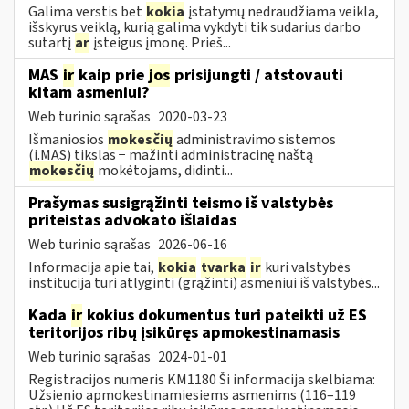
Galima verstis bet
kokia
įstatymų nedraudžiama veikla,
išskyrus veiklą, kurią galima vykdyti tik sudarius darbo
sutartį
ar
įsteigus įmonę. Prieš...
MAS
ir
kaip prie
jos
prisijungti / atstovauti
kitam asmeniui?
Web turinio sąrašas
2020-03-23
Išmaniosios
mokesčių
administravimo sistemos
(i.MAS) tikslas − mažinti administracinę naštą
mokesčių
mokėtojams, didinti...
Prašymas susigrąžinti teismo iš valstybės
priteistas advokato išlaidas
Web turinio sąrašas
2026-06-16
Informacija apie tai,
kokia
tvarka
ir
kuri valstybės
institucija turi atlyginti (grąžinti) asmeniui iš valstybės...
Kada
ir
kokius dokumentus turi pateikti už ES
teritorijos ribų įsikūręs apmokestinamasis
Web turinio sąrašas
2024-01-01
Registracijos numeris KM1180 Ši informacija skelbiama:
Užsienio apmokestinamiesiems asmenims (116–119