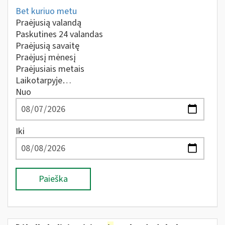
Bet kuriuo metu
Praėjusią valandą
Paskutines 24 valandas
Praėjusią savaitę
Praėjusį mėnesį
Praėjusiais metais
Laikotarpyje…
Nuo
Iki
Paieška