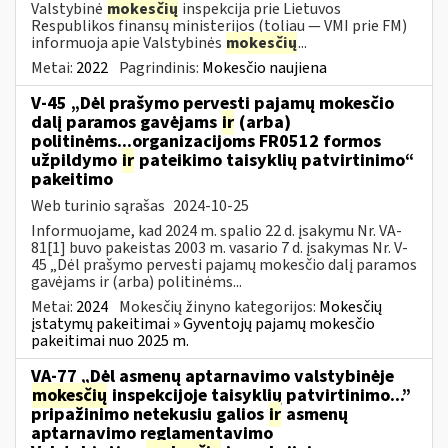
Valstybinė
mokesčių
inspekcija prie Lietuvos
Respublikos finansų ministerijos (toliau ― VMI prie FM)
informuoja apie Valstybinės
mokesčių
...
Metai:
2022
Pagrindinis:
Mokesčio naujiena
V-45 „Dėl prašymo pervesti pajamų mokesčio
dalį paramos gavėjams
ir
(arba)
politinėms...organizacijoms FR0512 formos
užpildymo
ir
pateikimo taisyklių patvirtinimo“
pakeitimo
Web turinio sąrašas
2024-10-25
Informuojame, kad 2024 m. spalio 22 d. įsakymu Nr. VA-
81[1] buvo pakeistas 2003 m. vasario 7 d. įsakymas Nr. V-
45 „Dėl prašymo pervesti pajamų mokesčio dalį paramos
gavėjams ir (arba) politinėms...
Metai:
2024
Mokesčių žinyno kategorijos:
Mokesčių
įstatymų pakeitimai » Gyventojų pajamų mokesčio
pakeitimai nuo 2025 m.
VA-77 „Dėl asmenų aptarnavimo valstybinėje
mokesčių
inspekcijoje taisyklių patvirtinimo...”
pripažinimo netekusiu galios
ir
asmenų
aptarnavimo reglamentavimo