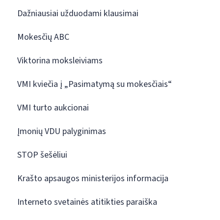
Dažniausiai užduodami klausimai
Mokesčių ABC
Viktorina moksleiviams
VMI kviečia į „Pasimatymą su mokesčiais“
VMI turto aukcionai
Įmonių VDU palyginimas
STOP šešėliui
Krašto apsaugos ministerijos informacija
Interneto svetainės atitikties paraiška