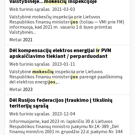
Valstybinėje...
mokesčių
inspekcijoje
Web turinio sąrašas
2021-03-03
Valstybinė mokesčių inspekcija prie Lietuvos
Respublikos finansų ministeri
jos
(toliau — VMI prie FM)
informuoja, kad 2021 m . vasario 1 d. buvo priimtas
Valstybinės...
Metai:
2021
Dėl kompensacijų elektros energijai
ir
PVM
apskaičiavimo tiekiant / perparduodant
Web turinio sąrašas
2023-01-11
Valstybinė
mokesčių
inspekcija prie Lietuvos
Respublikos finansų ministeri
jos
parengė paaiškinimą
dėl elektros energi
jos
,...
Metai:
2023
Dėl Rusijos federacijos įtraukimo į tikslinių
teritorijų sąrašą
Web turinio sąrašas
2023-12-04
Informuojame, kad 2023 m. lapkričio 30 d. Lietuvos
Respublikos finansų ministro įsakymu Nr.1K-389 „Dėl
finansų ministro 2001 m. gruodžio 22 d. įsakymo Nr. 344