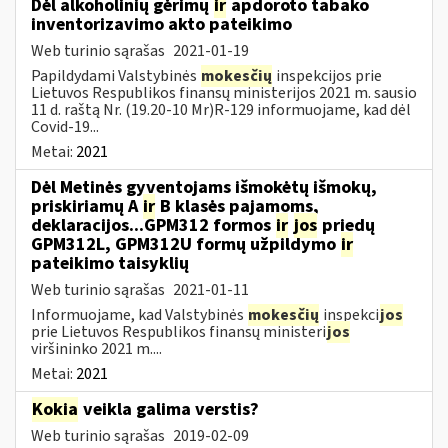
Dėl alkoholinių gėrimų
ir
apdoroto tabako
inventorizavimo akto pateikimo
Web turinio sąrašas
2021-01-19
Papildydami Valstybinės
mokesčių
inspekcijos prie
Lietuvos Respublikos finansų ministerijos 2021 m. sausio
11 d. raštą Nr. (19.20-10 Mr)R-129 informuojame, kad dėl
Covid-19...
Metai:
2021
Dėl Metinės gyventojams išmokėtų išmokų,
priskiriamų A
ir
B klasės pajamoms,
deklaracijos...GPM312 formos
ir
jos
priedų
GPM312L, GPM312U formų užpildymo
ir
pateikimo taisyklių
Web turinio sąrašas
2021-01-11
Informuojame, kad Valstybinės
mokesčių
inspekci
jos
prie Lietuvos Respublikos finansų ministeri
jos
viršininko 2021 m....
Metai:
2021
Kokia
veikla galima verstis?
Web turinio sąrašas
2019-02-09