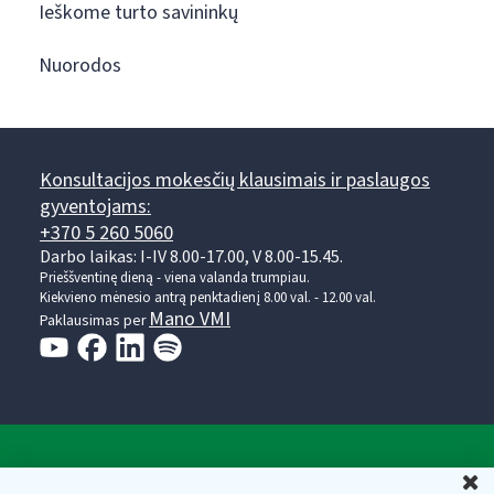
Ieškome turto savininkų
Nuorodos
Konsultacijos mokesčių klausimais ir paslaugos
gyventojams:
+370 5 260 5060
Darbo laikas: I-IV 8.00-17.00, V 8.00-15.45.
Prieššventinę dieną - viena valanda trumpiau.
Kiekvieno mėnesio antrą penktadienį 8.00 val. - 12.00 val.
Mano VMI
Paklausimas per
Valstybinė mokesčių inspekcija prie Lietuvos
U