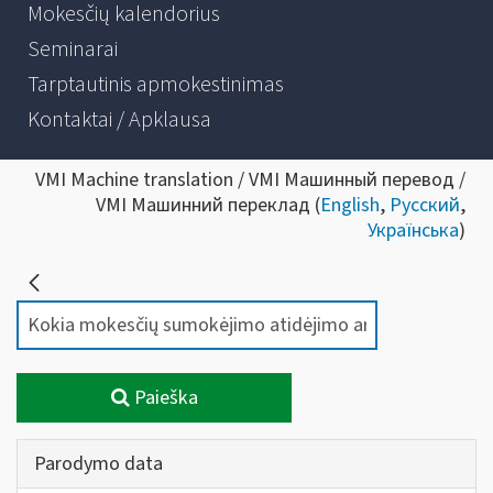
Mokesčių kalendorius
Seminarai
Tarptautinis apmokestinimas
Kontaktai / Apklausa
VMI Machine translation / VMI Машинный перевод /
VMI Машинний переклад (
English
,
Русский
,
Українська
)
Paieška
Parodymo data