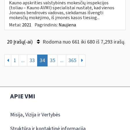
Kauno apskrities valstybinės mokesčių inspekcijos
(toliau – Kauno AVMI) specialistai nustatė, kad vienos
Jonavos bendrovės vadovas, siekdamas išvengti
mokesčių mokėjimo, iš įmonės kasos tiesiog...
Metai:
2021
Pagrindinis:
Naujiena
20 Įrašų(-ai)
Rodoma nuo 661 iki 680 iš 7,293 irašų.
1
...
33
34
35
...
365
APIE VMI
Misija, Vizija ir Vertybės
Struktūra ir kontaktinė informacija