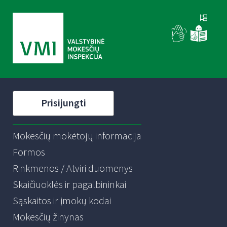
Prisijungti
Mokesčių mokėtojų informacija
Formos
Rinkmenos / Atviri duomenys
Skaičiuoklės ir pagalbininkai
Sąskaitos ir įmokų kodai
Mokesčių žinynas