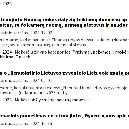
:
2024
atnaujinto Finansų rinkos dalyvių teikiamų duomenų ap
aitas, seifo kamerų nuomą, asmenų atstovus
ir
naudos 
urinio sąrašas
2024-12-02
muojame, kad atnaujintas Finansų rinkos dalyvių teikiamų duomen
itas, seifo kamerų nuomą, asmenų atstovus...
:
2024
Mokesčių žinyno kategorijos:
Prašymai, pažymos ir mokėj
kinimai Fintech
inio „Nenuolatinio Lietuvos gyventojo Lietuvoje gautų
urinio sąrašas
2024-02-01
šame, kad atnaujintas leidinys „Nenuolatinio Lietuvos gyventoj
ravimas“ (deklaruojant 2023 metų...
:
2024
Mokesčiai:
Gyventojų pajamų mokestis
rmacinis pranešimas dėl atnaujinto „Gyventojams apie n
urinio sąrašas
2024-10-15