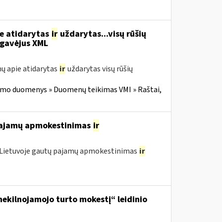
ie atidarytas
ir
uždarytas...visų rūšių
gavėjus XML
ų apie atidarytas
ir
uždarytas visų rūšių
imo duomenys » Duomenų teikimas VMI » Raštai,
 pajamų apmokestinimas
ir
o Lietuvoje gautų pajamų apmokestinimas
ir
ekilnojamojo turto mokestį“ leidinio