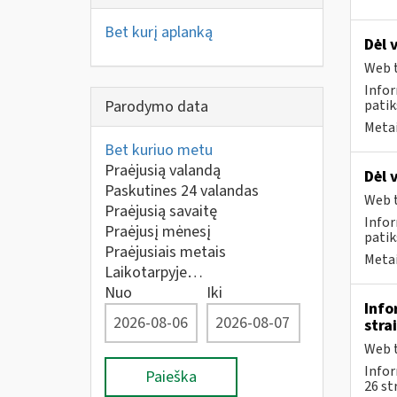
Bet kurį aplanką
Dėl 
Web t
Infor
Parodymo data
patik
Metai
Bet kuriuo metu
Praėjusią valandą
Dėl 
Paskutines 24 valandas
Web t
Praėjusią savaitę
Infor
Praėjusį mėnesį
patik
Praėjusiais metais
Metai
Laikotarpyje…
Nuo
Iki
Info
stra
Web t
Info
Paieška
26 st