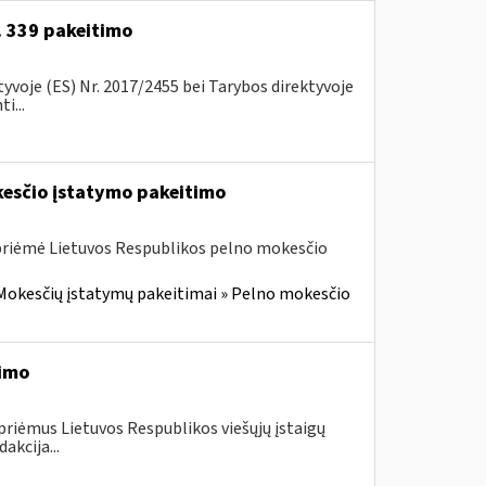
r. 339 pakeitimo
voje (ES) Nr. 2017/2455 bei Tarybos direktyvoje
i...
kesčio įstatymo pakeitimo
 priėmė Lietuvos Respublikos pelno mokesčio
Mokesčių įstatymų pakeitimai » Pelno mokesčio
timo
priėmus Lietuvos Respublikos viešųjų įstaigų
akcija...