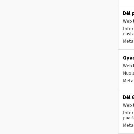
Dėl 
Web t
Infor
nusta
Metai
Gyve
Web t
Nuola
Metai
Dėl 
Web t
Infor
paaiš
Metai