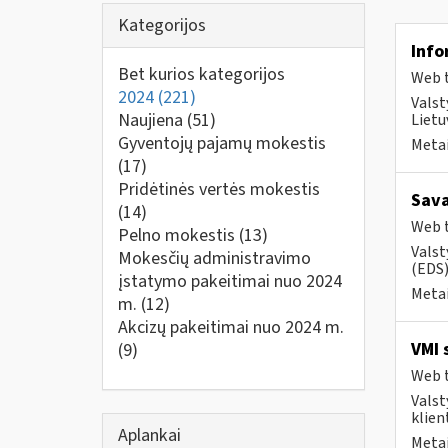
Kategorijos
Info
Bet kurios kategorijos
Web t
2024
(221)
Valst
Naujiena
(51)
Lietu
Gyventojų pajamų mokestis
Metai
(17)
Pridėtinės vertės mokestis
Sava
(14)
Web t
Pelno mokestis
(13)
Valst
Mokesčių administravimo
(EDS)
įstatymo pakeitimai nuo 2024
Metai
m.
(12)
Akcizų pakeitimai nuo 2024 m.
VMI 
(9)
Web t
Valst
klient
Aplankai
Metai