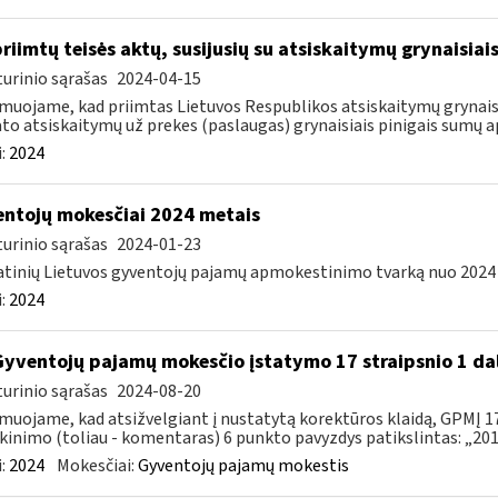
priimtų teisės aktų, susijusių su atsiskaitymų grynaisia
urinio sąrašas
2024-04-15
muojame, kad priimtas Lietuvos Respublikos atsiskaitymų grynaisi
to atsiskaitymų už prekes (paslaugas) grynaisiais pinigais sumų ap
:
2024
ntojų mokesčiai 2024 metais
urinio sąrašas
2024-01-23
tinių Lietuvos gyventojų pajamų apmokestinimo tvarką nuo 2024 m.
:
2024
Gyventojų pajamų mokesčio įstatymo 17 straipsnio 1 da
urinio sąrašas
2024-08-20
muojame, kad atsižvelgiant į nustatytą korektūros klaidą, GPMĮ 17
kinimo (toliau - komentaras) 6 punkto pavyzdys patikslintas: „2015
:
2024
Mokesčiai:
Gyventojų pajamų mokestis