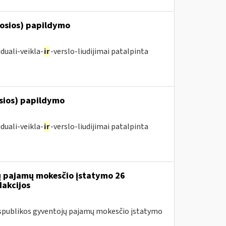
posios) papildymo
duali-veikla-
ir
-verslo-liudijimai patalpinta
osios) papildymo
duali-veikla-
ir
-verslo-liudijimai patalpinta
jų pajamų mokesčio įstatymo 26
dakcijos
Respublikos gyventojų pajamų mokesčio įstatymo