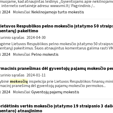
muojame, kad atnaujintas leidinys „Gyventojams apie nekilnojamoj
 interneto svetainėje adresu: www.vmi.lt/ Pagrindinis /...
:
2024
Mokesčiai:
Nekilnojamojo turto mokestis
Lietuvos Respublikos pelno mokesčio įstatymo 50 straip
entarų) pakeitimo
urinio sąrašas
2024-04-30
gėme Lietuvos Respublikos pelno mokesčio įstatymo 50 straipsnio
ntarų) pakeitimus. Šiuos atnaujintus komentarus galima rasti VMI
:
2024
Mokesčiai:
Pelno mokestis
rmacinis pranešimas dėl gyventojų pajamų mokesčio pe
urinio sąrašas
2024-01-11
ybinė
mokesčių
inspekcija prie Lietuvos Respublikos finansų mini
macinį pranešimą dėl gyventojų pajamų mokesčio permokos...
:
2024
Mokesčiai:
Gyventojų pajamų mokestis
pridėtinės vertės mokesčio įstatymo 19 straipsnio 3 dal
entaro) atnaujinimo