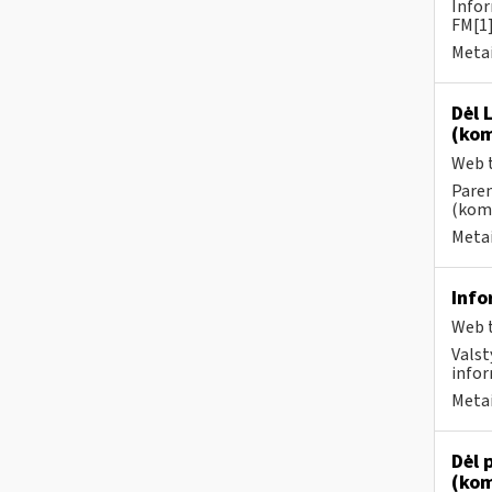
Infor
FM[1]
Metai
Dėl 
(kom
Web t
Paren
(kome
Metai
Info
Web t
Valst
infor
Metai
Dėl 
(kom