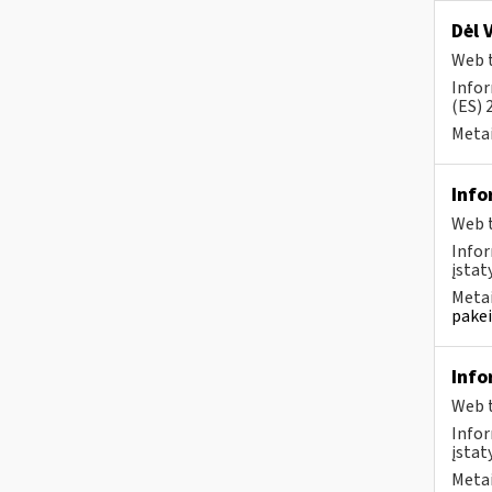
Dėl 
Web t
Infor
(ES) 
Metai
Info
Web t
Infor
įstaty
Metai
pakei
Info
Web t
Infor
įstat
Metai