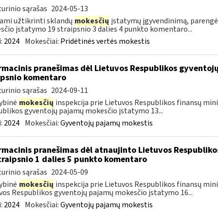
urinio sąrašas
2024-05-13
ami užtikrinti sklandų
mokesčių
įstatymų įgyvendinimą, parengė
čio įstatymo 19 straipsnio 3 dalies 4 punkto komentaro...
:
2024
Mokesčiai:
Pridėtinės vertės mokestis
rmacinis pranešimas dėl Lietuvos Respublikos gyvento
ipsnio komentaro
urinio sąrašas
2024-09-11
ybinė
mokesčių
inspekcija prie Lietuvos Respublikos finansų mini
blikos gyventojų pajamų mokesčio įstatymo 13...
:
2024
Mokesčiai:
Gyventojų pajamų mokestis
rmacinis pranešimas dėl atnaujinto Lietuvos Respublik
traipsnio 1 dalies 5 punkto komentaro
urinio sąrašas
2024-05-09
ybinė
mokesčių
inspekcija prie Lietuvos Respublikos finansų minis
vos Respublikos gyventojų pajamų mokesčio įstatymo 16...
:
2024
Mokesčiai:
Gyventojų pajamų mokestis