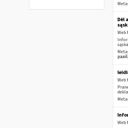
Metai
Dėl 
sąsk
Web t
Infor
sąska
Metai
paaiš
leid
Web t
Prane
dekla
Metai
Info
Web t