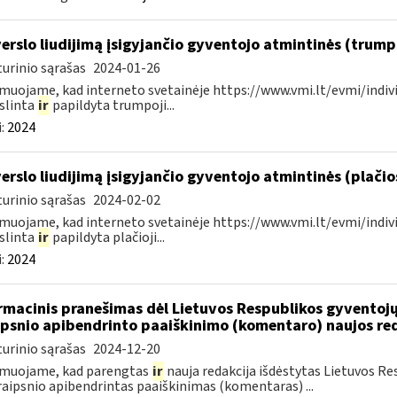
verslo liudijimą įsigyjančio gyventojo atmintinės (trum
urinio sąrašas
2024-01-26
muojame, kad interneto svetainėje https://www.vmi.lt/evmi/indivi
slinta
ir
papildyta trumpoji...
:
2024
verslo liudijimą įsigyjančio gyventojo atmintinės (plači
urinio sąrašas
2024-02-02
muojame, kad interneto svetainėje https://www.vmi.lt/evmi/indivi
slinta
ir
papildyta plačioji...
:
2024
rmacinis pranešimas dėl Lietuvos Respublikos gyvento
ipsnio apibendrinto paaiškinimo (komentaro) naujos re
urinio sąrašas
2024-12-20
rmuojame, kad parengtas
ir
nauja redakcija išdėstytas Lietuvos 
raipsnio apibendrintas paaiškinimas (komentaras) ...