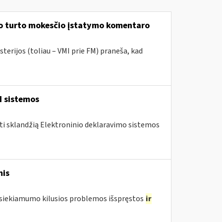
mo turto mokesčio įstatymo komentaro
terijos (toliau – VMI prie FM) praneša, kad
I sistemos
nti sklandžią Elektroninio deklaravimo sistemos
mis
pasiekiamumo kilusios problemos išspręstos
ir