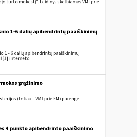
o turto mokestį“. Leidinys skelbiamas VMI prie
snio 1-6 dalių apibendrintų paaiškinimų
 1 - 6 dalių apibendrintų paaiškinimų
[1] interneto...
rmokos grąžinimo
sterijos (toliau – VMI prie FM) parengė
ies 4 punkto apibendrinto paaiškinimo