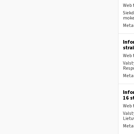
Web t
Siekd
mokes
Metai
Info
stra
Web t
Valst
Respu
Metai
Info
16 s
Web t
Valst
Lietu
Metai