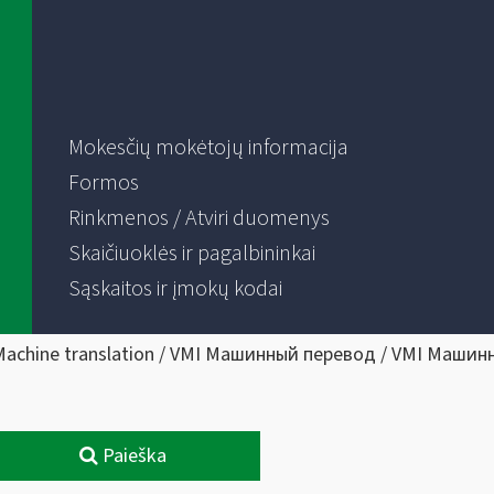
Mokesčių mokėtojų informacija
Formos
Rinkmenos / Atviri duomenys
Skaičiuoklės ir pagalbininkai
Sąskaitos ir įmokų kodai
Machine translation / VMI Машинный перевод / VMI Машин
Paieška