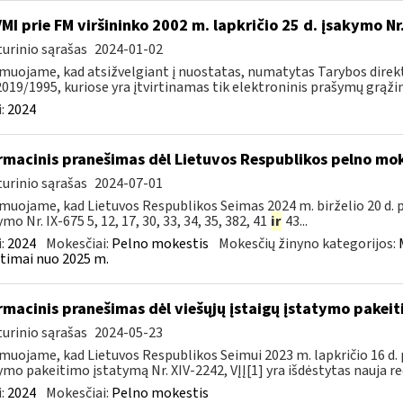
VMI prie FM viršininko 2002 m. lapkričio 25 d. įsakymo N
urinio sąrašas
2024-01-02
muojame, kad atsižvelgiant į nuostatas, numatytas Tarybos direkty
2019/1995, kuriose yra įtvirtinamas tik elektroninis prašymų grąžint
:
2024
rmacinis pranešimas dėl Lietuvos Respublikos pelno mo
urinio sąrašas
2024-07-01
muojame, kad Lietuvos Respublikos Seimas 2024 m. birželio 20 d.
mo Nr. IX-675 5, 12, 17, 30, 33, 34, 35, 382, 41
ir
43...
:
2024
Mokesčiai:
Pelno mokestis
Mokesčių žinyno kategorijos:
timai nuo 2025 m.
rmacinis pranešimas dėl viešųjų įstaigų įstatymo pakei
urinio sąrašas
2024-05-23
muojame, kad Lietuvos Respublikos Seimui 2023 m. lapkričio 16 d. 
ymo pakeitimo įstatymą Nr. XIV-2242, VĮĮ[1] yra išdėstytas nauja red
:
2024
Mokesčiai:
Pelno mokestis