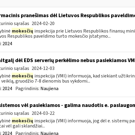
rmacinis pranešimas dėl Lietuvos Respublikos paveldi
urinio sąrašas
2024-02-20
ybinė
mokesčių
inspekcija prie Lietuvos Respublikos finansų minis
vos Respublikos paveldimo turto mokesčio įstatymo...
:
2024
itgalį dėl EDS serverių perkėlimo nebus pasiekiamos VM
urinio sąrašas
2024-12-03
ybinė
mokesčių
inspekcija (VMI) informuoja, kad siekiant užtikri
 veiklą, gruodžio 7-8 dienomis bus vykdomi...
:
2024
Pagrindinis:
Naujiena
sistemos vėl pasiekiamos - galima naudotis e. paslaugo
urinio sąrašas
2024-03-22
ybinė
mokesčių
inspekcija (VMI) informuoja, jog dėl e. sistemų 
ai vėl gali sklandžiai...
:
2024
Pagrindinis:
Naujiena