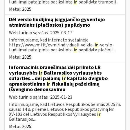
liudijimai patalpinta patikslinta
ir
papildyta trumpoji...
Metai:
2025
Dėl verslo liudijimą įsigyjančio gyventojo
atmintinės (plačiosios) papildymo
Web turinio sąrašas
2025-03-17
Informuojame, kad interneto svetainėje
https://www.vmi.lt/evmi/individuali-veikla-
ir
-verslo-
liudijimai patalpinta patikslinta
ir
papildyta plačioji...
Metai:
2025
Informacinis pranešimas dėl priimto LR
vyriausybės
ir
Baltarusijos vyriausybės
sutarties...dėl pajamų
ir
kapitalo dvigubo
apmokestinimo
ir
fiskalinių pažeidimų
išvengimo denonsavimo
Web turinio sąrašas
2025-01-23
Informuojame, kad Lietuvos Respublikos Seimas 2025 m.
sausio 14 d. priėmė Lietuvos Respublikos įstatymą Nr.
XV-103 dėl Lietuvos Respublikos Vyriausybės
ir
Baltarusijos...
Metai:
2025