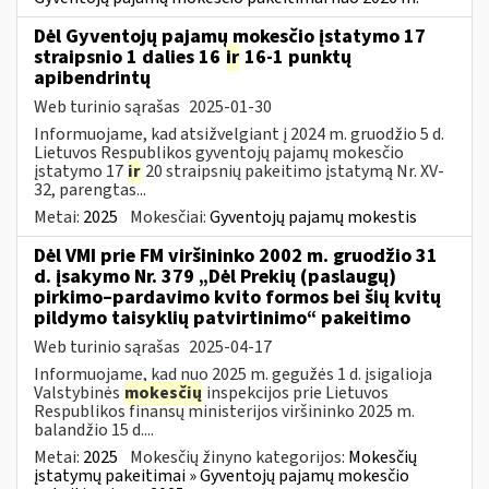
Dėl Gyventojų pajamų mokesčio įstatymo 17
straipsnio 1 dalies 16
ir
16-1 punktų
apibendrintų
Web turinio sąrašas
2025-01-30
Informuojame, kad atsižvelgiant į 2024 m. gruodžio 5 d.
Lietuvos Respublikos gyventojų pajamų mokesčio
įstatymo 17
ir
20 straipsnių pakeitimo įstatymą Nr. XV-
32, parengtas...
Metai:
2025
Mokesčiai:
Gyventojų pajamų mokestis
Dėl VMI prie FM viršininko 2002 m. gruodžio 31
d. įsakymo Nr. 379 „Dėl Prekių (paslaugų)
pirkimo–pardavimo kvito formos bei šių kvitų
pildymo taisyklių patvirtinimo“ pakeitimo
Web turinio sąrašas
2025-04-17
Informuojame, kad nuo 2025 m. gegužės 1 d. įsigalioja
Valstybinės
mokesčių
inspekcijos prie Lietuvos
Respublikos finansų ministerijos viršininko 2025 m.
balandžio 15 d....
Metai:
2025
Mokesčių žinyno kategorijos:
Mokesčių
įstatymų pakeitimai » Gyventojų pajamų mokesčio