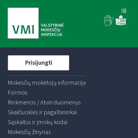
Prisijungti
Mokesčių mokėtojų informacija
Formos
Rinkmenos / Atviri duomenys
Skaičiuoklės ir pagalbininkai
Sąskaitos ir įmokų kodai
Mokesčių žinynas