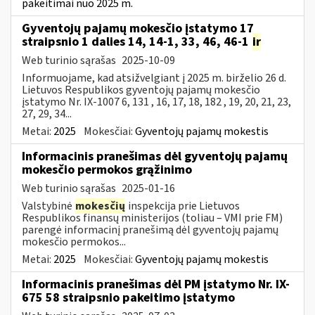
pakeitimai nuo 2025 m.
Gyventojų pajamų mokesčio įstatymo 17
straipsnio 1 dalies 14, 14-1, 33, 46, 46-1
ir
Web turinio sąrašas
2025-10-09
Informuojame, kad atsižvelgiant į 2025 m. birželio 26 d.
Lietuvos Respublikos gyventojų pajamų mokesčio
įstatymo Nr. IX-1007 6, 131 , 16, 17, 18, 182 , 19, 20, 21, 23,
27, 29, 34...
Metai:
2025
Mokesčiai:
Gyventojų pajamų mokestis
Informacinis pranešimas dėl gyventojų pajamų
mokesčio permokos grąžinimo
Web turinio sąrašas
2025-01-16
Valstybinė
mokesčių
inspekcija prie Lietuvos
Respublikos finansų ministerijos (toliau – VMI prie FM)
parengė informacinį pranešimą dėl gyventojų pajamų
mokesčio permokos...
Metai:
2025
Mokesčiai:
Gyventojų pajamų mokestis
Informacinis pranešimas dėl PM įstatymo Nr. IX-
675 58 straipsnio pakeitimo įstatymo