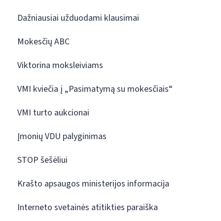
Dažniausiai užduodami klausimai
Mokesčių ABC
Viktorina moksleiviams
VMI kviečia į „Pasimatymą su mokesčiais“
VMI turto aukcionai
Įmonių VDU palyginimas
STOP šešėliui
Krašto apsaugos ministerijos informacija
Interneto svetainės atitikties paraiška