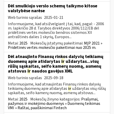
Dėl smulkiojo verslo schemų taikymo kitose
valstybėse narėse
Web turinio sąrašas
2025-01-21
Informuojame, kad atsižvelgiant į tai, kad, pagal: - 2006
m. lapkričio 28 d. Tarybos direktyvos 2006/112/EB dėl
pridėtinės vertės mokesčio bendros sistemos XII
antraštinės dalies 1 skyrių, Europos...
Metai:
2025
Mokesčių įstatymų pakeitimai:
MĮP 2021 »
Pridėtinės vertės mokesčio pakeitimai nuo 2025 m.
Dėl atnaujinto Finansų rinkos dalyvių teikiamų
duomenų apie atidarytas
ir
uždarytas...visų
rūšių sąskaitas, seifo kamerų nuomą, asmenų
atstovus
ir
naudos gavėjus XML
Web turinio sąrašas
2025-09-18
Informuojame, kad atnaujintas Finansų rinkos dalyvių
teikiamų duomenų apie atidarytas
ir
uždarytas visų rūšių
sąskaitas, seifo kamerų nuomą, asmenų atstovus...
Metai:
2025
Mokesčių žinyno kategorijos:
Prašymai,
pažymos ir mokėjimo duomenys » Duomenų teikimas
VMI » Raštai, paaiškinimai Fintech