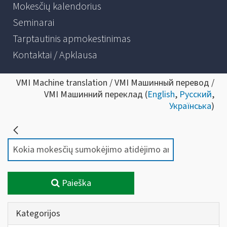
Mokesčių kalendorius
Seminarai
Tarptautinis apmokestinimas
Kontaktai / Apklausa
VMI Machine translation / VMI Машинный перевод /
VMI Машинний переклад (
English
,
Русский
,
Українська
)
Paieška
Kategorijos