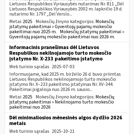
Lietuvos Respublikos Vyriausybės nutarimas Nr. 811 „Dėl
Lietuvos Respublikos Vyriausybės 2002 m. lapkričio 19 d.
nutarimo Nr. 1797 „Dėl Verslo...
Metai:
2025
Mokesčių žinyno kategorijos:
Mokesčių
įstatymų pakeitimai » Gyventojų pajamų mokesčio
pakeitimai nuo 2025 m.
Mokesčių įstatymų pakeitimai »
Gyventojų pajamų mokesčio pakeitimai nuo 2026 m.
Informacinis pranešimas dėl Lietuvos
Respublikos nekilnojamojo turto mokesčio
įstatymo Nr. X-233 pakeitimo įstatymo
Web turinio sąrašas
2025-07-03
Informuojame, kad 2025 m. birželio 26 d. buvo priimtas
Lietuvos Respublikos nekilnojamojo turto mokesčio
įstatymo Nr. X–233 pakeitimo įstatymas Nr. XV-344.
Pakeitimai įsigalioja nuo 2026 m. sausio...
Metai:
2025
Mokesčių žinyno kategorijos:
Mokesčių
įstatymų pakeitimai » Nekilnojamo turto mokesčio
pakeitimai nuo 2026
Dėl minimaliosios mėnesinės algos dydžio 2026
metais
Web turinio sąrašas
2025-10-21