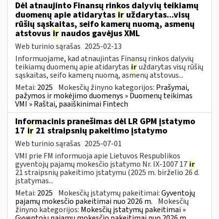
Dėl atnaujinto Finansų rinkos dalyvių teikiamų
duomenų apie atidarytas
ir
uždarytas...visų
rūšių sąskaitas, seifo kamerų nuomą, asmenų
atstovus
ir
naudos gavėjus XML
Web turinio sąrašas
2025-02-13
Informuojame, kad atnaujintas Finansų rinkos dalyvių
teikiamų duomenų apie atidarytas
ir
uždarytas visų rūšių
sąskaitas, seifo kamerų nuomą, asmenų atstovus...
Metai:
2025
Mokesčių žinyno kategorijos:
Prašymai,
pažymos ir mokėjimo duomenys » Duomenų teikimas
VMI » Raštai, paaiškinimai Fintech
Informacinis pranešimas dėl LR GPM įstatymo
17
ir
21 straipsnių pakeitimo įstatymo
Web turinio sąrašas
2025-07-01
VMI prie FM informuoja apie Lietuvos Respublikos
gyventojų pajamų mokesčio įstatymo Nr. IX-1007 17
ir
21 straipsnių pakeitimo įstatymu (2025 m. birželio 26 d.
įstatymas...
Metai:
2025
Mokesčių įstatymų pakeitimai:
Gyventojų
pajamų mokesčio pakeitimai nuo 2026 m.
Mokesčių
žinyno kategorijos:
Mokesčių įstatymų pakeitimai »
Gyventojų pajamų mokesčio pakeitimai nuo 2026 m.