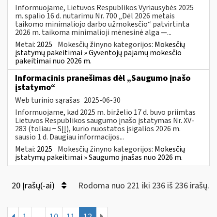
Informuojame, Lietuvos Respublikos Vyriausybės 2025
m. spalio 16 d. nutarimu Nr. 700 „Dėl 2026 metais
taikomo minimaliojo darbo užmokesčio“ patvirtinta
2026 m. taikoma minimalioji mėnesinė alga —...
Metai:
2025
Mokesčių žinyno kategorijos:
Mokesčių
įstatymų pakeitimai » Gyventojų pajamų mokesčio
pakeitimai nuo 2026 m.
Informacinis pranešimas dėl „Saugumo įnašo
įstatymo“
Web turinio sąrašas
2025-06-30
Informuojame, kad 2025 m. birželio 17 d. buvo priimtas
Lietuvos Respublikos saugumo įnašo įstatymas Nr. XV-
283 (toliau − SĮĮ), kurio nuostatos įsigalios 2026 m.
sausio 1 d. Daugiau informacijos...
Metai:
2025
Mokesčių žinyno kategorijos:
Mokesčių
įstatymų pakeitimai » Saugumo įnašas nuo 2026 m.
20 Įrašų(-ai)
Rodoma nuo 221 iki 236 iš 236 irašų.
1
...
10
11
12