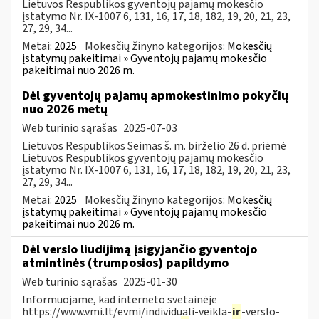
Lietuvos Respublikos gyventojų pajamų mokesčio
įstatymo Nr. IX-1007 6, 131, 16, 17, 18, 182, 19, 20, 21, 23,
27, 29, 34...
Metai:
2025
Mokesčių žinyno kategorijos:
Mokesčių
įstatymų pakeitimai » Gyventojų pajamų mokesčio
pakeitimai nuo 2026 m.
Dėl gyventojų pajamų apmokestinimo pokyčių
nuo 2026 metų
Web turinio sąrašas
2025-07-03
Lietuvos Respublikos Seimas š. m. birželio 26 d. priėmė
Lietuvos Respublikos gyventojų pajamų mokesčio
įstatymo Nr. IX-1007 6, 131, 16, 17, 18, 182, 19, 20, 21, 23,
27, 29, 34...
Metai:
2025
Mokesčių žinyno kategorijos:
Mokesčių
įstatymų pakeitimai » Gyventojų pajamų mokesčio
pakeitimai nuo 2026 m.
Dėl verslo liudijimą įsigyjančio gyventojo
atmintinės (trumposios) papildymo
Web turinio sąrašas
2025-01-30
Informuojame, kad interneto svetainėje
https://www.vmi.lt/evmi/individuali-veikla-
ir
-verslo-