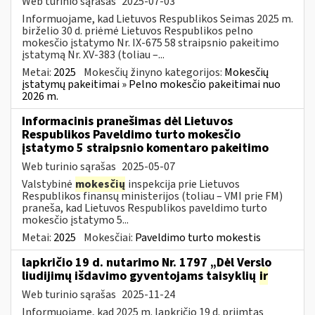
Web turinio sąrašas
2025-07-03
Informuojame, kad Lietuvos Respublikos Seimas 2025 m.
birželio 30 d. priėmė Lietuvos Respublikos pelno
mokesčio įstatymo Nr. IX-675 58 straipsnio pakeitimo
įstatymą Nr. XV-383 (toliau –...
Metai:
2025
Mokesčių žinyno kategorijos:
Mokesčių
įstatymų pakeitimai » Pelno mokesčio pakeitimai nuo
2026 m.
Informacinis pranešimas dėl Lietuvos
Respublikos Paveldimo turto mokesčio
įstatymo 5 straipsnio komentaro pakeitimo
Web turinio sąrašas
2025-05-07
Valstybinė
mokesčių
inspekcija prie Lietuvos
Respublikos finansų ministerijos (toliau – VMI prie FM)
praneša, kad Lietuvos Respublikos paveldimo turto
mokesčio įstatymo 5...
Metai:
2025
Mokesčiai:
Paveldimo turto mokestis
lapkričio 19 d. nutarimo Nr. 1797 „Dėl Verslo
liudijimų išdavimo gyventojams taisyklių
ir
Web turinio sąrašas
2025-11-24
Informuojame, kad 2025 m. lapkričio 19 d. priimtas