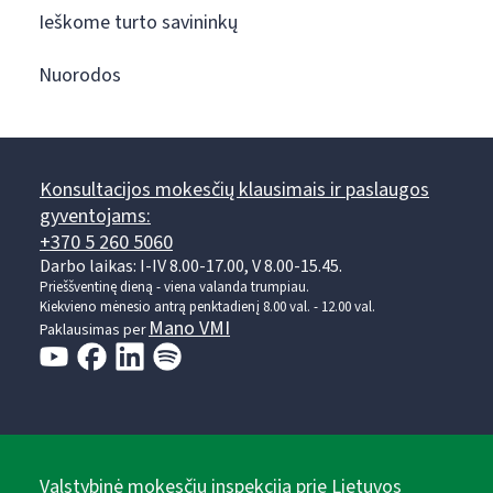
Ieškome turto savininkų
Nuorodos
Konsultacijos mokesčių klausimais ir paslaugos
gyventojams:
+370 5 260 5060
Darbo laikas: I-IV 8.00-17.00, V 8.00-15.45.
Prieššventinę dieną - viena valanda trumpiau.
Kiekvieno mėnesio antrą penktadienį 8.00 val. - 12.00 val.
Mano VMI
Paklausimas per
Valstybinė mokesčių inspekcija prie Lietuvos