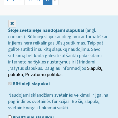
Uždaryti
Šioje svetainėje naudojami slapukai
(angl.
cookies). Būtinieji slapukai įdiegiami automatiškai
ir jiems nėra reikalingas Jūsų sutikimas. Taip pat
galite sutikti ir su kitų slapukų naudojimu. Savo
sutikimą bet kada galėsite atšaukti pakeisdami
interneto naršyklės nustatymus ir ištrindami
įrašytus slapukus. Daugiau informacijos
Slapukų
politika
;
Privatumo politika.
Būtinieji slapukai
Naudojami sklandžiam svetainės veikimui ir įgalina
pagrindines svetainės funkcijas. Be šių slapukų
svetainė negali tinkamai veikti.
Analitiniai slapukai