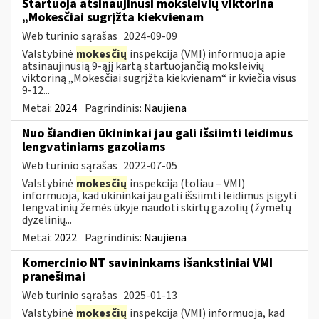
Startuoja atsinaujinusi moksleivių viktorina
„Mokesčiai sugrįžta kiekvienam
Web turinio sąrašas
2024-09-09
Valstybinė
mokesčių
inspekcija (VMI) informuoja apie
atsinaujinusią 9-ąjį kartą startuojančią moksleivių
viktoriną „Mokesčiai sugrįžta kiekvienam“ ir kviečia visus
9-12...
Metai:
2024
Pagrindinis:
Naujiena
Nuo šiandien ūkininkai jau gali išsiimti leidimus
lengvatiniams gazoliams
Web turinio sąrašas
2022-07-05
Valstybinė
mokesčių
inspekcija (toliau – VMI)
informuoja, kad ūkininkai jau gali išsiimti leidimus įsigyti
lengvatinių žemės ūkyje naudoti skirtų gazolių (žymėtų
dyzelinių...
Metai:
2022
Pagrindinis:
Naujiena
Komercinio NT savininkams išankstiniai VMI
pranešimai
Web turinio sąrašas
2025-01-13
Valstybinė
mokesčių
inspekcija (VMI) informuoja, kad