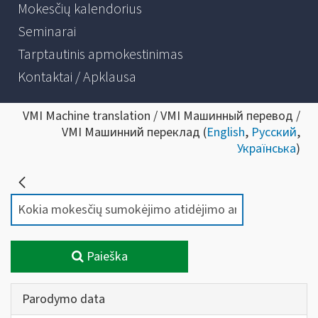
Mokesčių kalendorius
Seminarai
Tarptautinis apmokestinimas
Kontaktai / Apklausa
VMI Machine translation / VMI Машинный перевод /
VMI Машинний переклад (
English
,
Русский
,
Українська
)
Paieška
Parodymo data