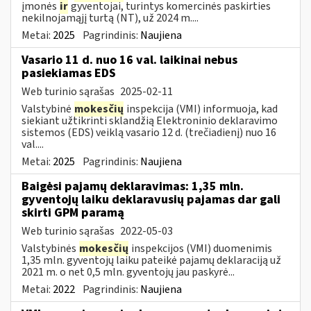
įmonės
ir
gyventojai, turintys komercinės paskirties
nekilnojamąjį turtą (NT), už 2024 m....
Metai:
2025
Pagrindinis:
Naujiena
Vasario 11 d. nuo 16 val. laikinai nebus
pasiekiamas EDS
Web turinio sąrašas
2025-02-11
Valstybinė
mokesčių
inspekcija (VMI) informuoja, kad
siekiant užtikrinti sklandžią Elektroninio deklaravimo
sistemos (EDS) veiklą vasario 12 d. (trečiadienį) nuo 16
val....
Metai:
2025
Pagrindinis:
Naujiena
Baigėsi pajamų deklaravimas: 1,35 mln.
gyventojų laiku deklaravusių pajamas dar gali
skirti GPM paramą
Web turinio sąrašas
2022-05-03
Valstybinės
mokesčių
inspekcijos (VMI) duomenimis
1,35 mln. gyventojų laiku pateikė pajamų deklaraciją už
2021 m. o net 0,5 mln. gyventojų jau paskyrė...
Metai:
2022
Pagrindinis:
Naujiena