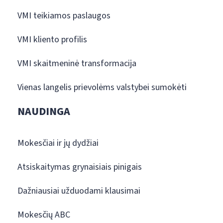
VMI teikiamos paslaugos
VMI kliento profilis
VMI skaitmeninė transformacija
Vienas langelis prievolėms valstybei sumokėti
NAUDINGA
Mokesčiai ir jų dydžiai
Atsiskaitymas grynaisiais pinigais
Dažniausiai užduodami klausimai
Mokesčių ABC