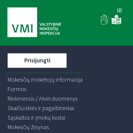
Prisijungti
Mokesčių mokėtojų informacija
Formos
Rinkmenos / Atviri duomenys
Skaičiuoklės ir pagalbininkai
Sąskaitos ir įmokų kodai
Mokesčių žinynas