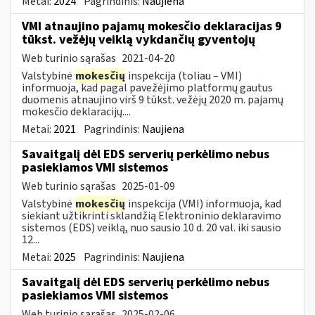
Metai:
2024
Pagrindinis:
Naujiena
VMI atnaujino pajamų mokesčio deklaracijas 9
tūkst. vežėjų veiklą vykdančių gyventojų
Web turinio sąrašas
2021-04-20
Valstybinė
mokesčių
inspekcija (toliau – VMI)
informuoja, kad pagal pavežėjimo platformų gautus
duomenis atnaujino virš 9 tūkst. vežėjų 2020 m. pajamų
mokesčio deklaracijų....
Metai:
2021
Pagrindinis:
Naujiena
Savaitgalį dėl EDS serverių perkėlimo nebus
pasiekiamos VMI sistemos
Web turinio sąrašas
2025-01-09
Valstybinė
mokesčių
inspekcija (VMI) informuoja, kad
siekiant užtikrinti sklandžią Elektroninio deklaravimo
sistemos (EDS) veiklą, nuo sausio 10 d. 20 val. iki sausio
12...
Metai:
2025
Pagrindinis:
Naujiena
Savaitgalį dėl EDS serverių perkėlimo nebus
pasiekiamos VMI sistemos
Web turinio sąrašas
2025-02-06