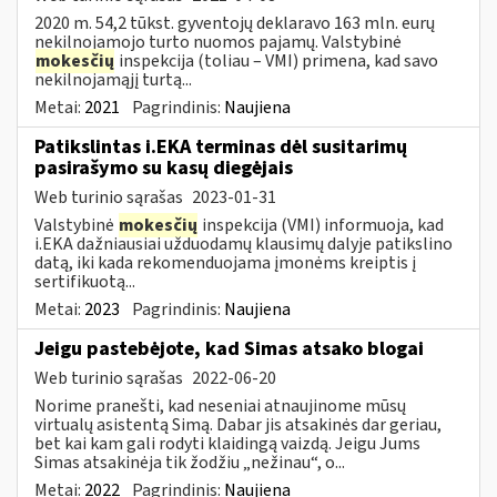
2020 m. 54,2 tūkst. gyventojų deklaravo 163 mln. eurų
nekilnojamojo turto nuomos pajamų. Valstybinė
mokesčių
inspekcija (toliau – VMI) primena, kad savo
nekilnojamąjį turtą...
Metai:
2021
Pagrindinis:
Naujiena
Patikslintas i.EKA terminas dėl susitarimų
pasirašymo su kasų diegėjais
Web turinio sąrašas
2023-01-31
Valstybinė
mokesčių
inspekcija (VMI) informuoja, kad
i.EKA dažniausiai užduodamų klausimų dalyje patikslino
datą, iki kada rekomenduojama įmonėms kreiptis į
sertifikuotą...
Metai:
2023
Pagrindinis:
Naujiena
Jeigu pastebėjote, kad Simas atsako blogai
Web turinio sąrašas
2022-06-20
Norime pranešti, kad neseniai atnaujinome mūsų
virtualų asistentą Simą. Dabar jis atsakinės dar geriau,
bet kai kam gali rodyti klaidingą vaizdą. Jeigu Jums
Simas atsakinėja tik žodžiu „nežinau“, o...
Metai:
2022
Pagrindinis:
Naujiena