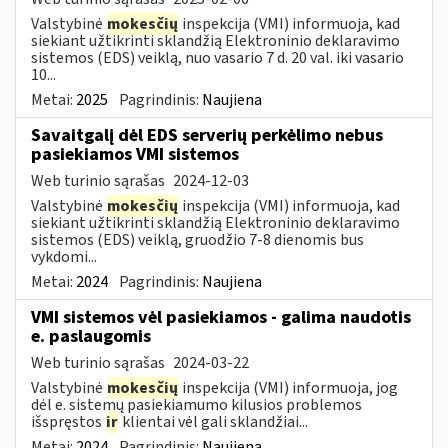
Valstybinė
mokesčių
inspekcija (VMI) informuoja, kad
siekiant užtikrinti sklandžią Elektroninio deklaravimo
sistemos (EDS) veiklą, nuo vasario 7 d. 20 val. iki vasario
10...
Metai:
2025
Pagrindinis:
Naujiena
Savaitgalį dėl EDS serverių perkėlimo nebus
pasiekiamos VMI sistemos
Web turinio sąrašas
2024-12-03
Valstybinė
mokesčių
inspekcija (VMI) informuoja, kad
siekiant užtikrinti sklandžią Elektroninio deklaravimo
sistemos (EDS) veiklą, gruodžio 7-8 dienomis bus
vykdomi...
Metai:
2024
Pagrindinis:
Naujiena
VMI sistemos vėl pasiekiamos - galima naudotis
e. paslaugomis
Web turinio sąrašas
2024-03-22
Valstybinė
mokesčių
inspekcija (VMI) informuoja, jog
dėl e. sistemų pasiekiamumo kilusios problemos
išspręstos
ir
klientai vėl gali sklandžiai...
Metai:
2024
Pagrindinis:
Naujiena