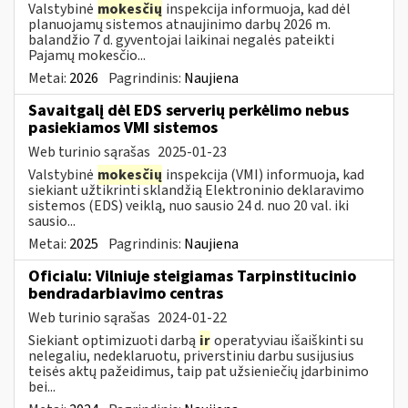
Valstybinė
mokesčių
inspekcija informuoja, kad dėl
planuojamų sistemos atnaujinimo darbų 2026 m.
balandžio 7 d. gyventojai laikinai negalės pateikti
Pajamų mokesčio...
Metai:
2026
Pagrindinis:
Naujiena
Savaitgalį dėl EDS serverių perkėlimo nebus
pasiekiamos VMI sistemos
Web turinio sąrašas
2025-01-23
Valstybinė
mokesčių
inspekcija (VMI) informuoja, kad
siekiant užtikrinti sklandžią Elektroninio deklaravimo
sistemos (EDS) veiklą, nuo sausio 24 d. nuo 20 val. iki
sausio...
Metai:
2025
Pagrindinis:
Naujiena
Oficialu: Vilniuje steigiamas Tarpinstitucinio
bendradarbiavimo centras
Web turinio sąrašas
2024-01-22
Siekiant optimizuoti darbą
ir
operatyviau išaiškinti su
nelegaliu, nedeklaruotu, priverstiniu darbu susijusius
teisės aktų pažeidimus, taip pat užsieniečių įdarbinimo
bei...