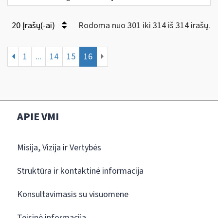
20 Įrašų(-ai)
Rodoma nuo 301 iki 314 iš 314 irašų.
1
...
14
15
16
APIE VMI
Misija, Vizija ir Vertybės
Struktūra ir kontaktinė informacija
Konsultavimasis su visuomene
Teisinė informacija