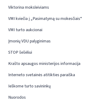
Viktorina moksleiviams
VMI kviečia į „Pasimatymą su mokesčiais“
VMI turto aukcionai
Įmonių VDU palyginimas
STOP šešėliui
Krašto apsaugos ministerijos informacija
Interneto svetainės atitikties paraiška
Ieškome turto savininkų
Nuorodos