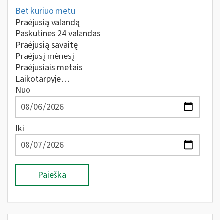
Bet kuriuo metu
Praėjusią valandą
Paskutines 24 valandas
Praėjusią savaitę
Praėjusį mėnesį
Praėjusiais metais
Laikotarpyje…
Nuo
Iki
Paieška