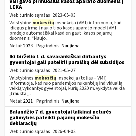
VMI gavo pirmuosius kasos aparato duomenis į
i.EKA
Web turinio sąrašas
2023-05-03
Valstybinė
mokesčių
inspekcija (VMI) informuoja, kad
įdiegus pirmąjį naujo tipo kasos aparato modelį VMI
pradėjo automatiškai kasdien gauti kasos pajamų
duomenis. “Naujo...
Metai:
2023
Pagrindinis:
Naujiena
Iki birželio 1 d. savarankiškai dirbantys
gyventojai gali pateikti paraišką dėl subsidijos
Web turinio sąrašas
2021-05-27
Valstybinės
mokesčių
inspekcija (toliau – VMI)
informuoja, kad nuo pandemijos nukentėję individualią
veiklą vykdantys gyventojai, kurių 2020 m. vykdyta veikla
įtraukta į...
Metai:
2021
Pagrindinis:
Naujiena
Balandžio 7 d. gyventojai laikinai neturės
galimybės pateikti pajamų mokesčio
deklaracijų
Web turinio sąrašas
2026-04-02