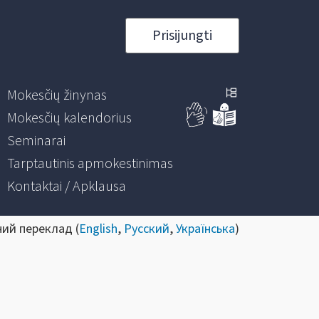
Prisijungti
Mokesčių žinynas
Mokesčių kalendorius
Seminarai
Tarptautinis apmokestinimas
Kontaktai / Apklausa
ний переклад (
English
,
Русский
,
Українська
)