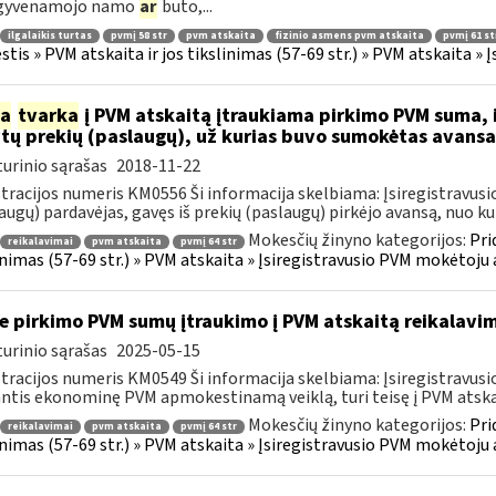
 gyvenamojo namo
ar
buto,...
ilgalaikis turtas
pvmį 58 str
pvm atskaita
fizinio asmens pvm atskaita
pvmį 61 st
tis » PVM atskaita ir jos tikslinimas (57-69 str.) » PVM atskaita 
ia
tvarka
į PVM atskaitą įtraukiama pirkimo PVM suma, i
ytų prekių (paslaugų), už kurias buvo sumokėtas avans
urinio sąrašas
2018-11-22
tracijos numeris KM0556 Ši informacija skelbiama: Įsiregistrav
augų) pardavėjas, gavęs iš prekių (paslaugų) pirkėjo avansą, nuo kurio
Mokesčių žinyno kategorijos:
Pri
reikalavimai
pvm atskaita
pvmį 64 str
inimas (57-69 str.) » PVM atskaita » Įsiregistravusio PVM mokėtoj
e pirkimo PVM sumų įtraukimo į PVM atskaitą reikalavim
urinio sąrašas
2025-05-15
tracijos numeris KM0549 Ši informacija skelbiama: Įsiregistrav
ntis ekonominę PVM apmokestinamą veiklą, turi teisę į PVM atskaitą
Mokesčių žinyno kategorijos:
Pri
reikalavimai
pvm atskaita
pvmį 64 str
inimas (57-69 str.) » PVM atskaita » Įsiregistravusio PVM mokėtoj