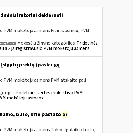
dministratoriui deklaruoti
sio PVM mokėtoju asmens Fizinis asmuo, PVM
Mokesčių žinyno kategorijos:
Pridėtinės
pvmį 61 str
skaita » Įsiregistravusio PVM mokėtoju asmens
 įsigytų prekių (paslaugų
sio PVM mokėtoju asmens PVM atskaita gali
gorijos:
Pridėtinės vertės mokestis » PVM
io PVM mokėtoju asmens
o namo, buto, kito pastato
ar
io PVM mokėtoju asmens Tokio ilgalaikio turto,