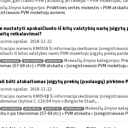
ojas, gali traukti PVM į atskaitą, jei tiekėjas – PVM mokėtojas, taik
čių žinyno kategorijos:
Pridėtinės vertės mokestis » PVM atskaita i
gistravusio PVM mokėtoju asmens
e nustatyti apskaičiuoto iš kitų valstybių narių įsigyt
aitą reikalavimai?
urinio sąrašas
2018-11-22
tracijos numeris KM0558 Ši informacija skelbiama: Įsiregistravu
ičiuoti iš kitos valstybės narės PVM mokėtojo įsigytų prekių parda
Mokesčių žinyno kategorijos:
Pri
reikalavimai
pvm atskaita
pvmį 64 str
inimas (57-69 str.) » PVM atskaita » Įsiregistravusio PVM mokėtoj
li būti atskaitomas įsigytų prekių (paslaugų) pirkimo
urinio sąrašas
2018-11-22
tracijos numeris KM054
2
Ši informacija skelbiama: Įsiregistrav
dimuose (bylose C-110/94 Inzo v Belgische Staat,...
Mokesčių žinyno kateg
pvm atskaita
pvmį 58 str.
pvmį 57 str.
pirkimo pvm.
ita ir jos tikslinimas (57-69 str.) » PVM atskaita » Įsiregistravus