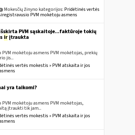
Mokesčių žinyno kategorijos:
Pridėtinės vertės
r
» Įsiregistravusio PVM mokėtoju asmens
šskirta PVM sąskaitoje...faktūroje tokių
as
ir
įtraukta
usio PVM mokėtoju asmens PVM mokėtojas, prekių
 jis...
dėtinės vertės mokestis » PVM atskaita ir jos
u asmens
ai yra taikomi?
usio PVM mokėtoju asmens PVM mokėtojas,
 įtraukti tik jam...
dėtinės vertės mokestis » PVM atskaita ir jos
u asmens