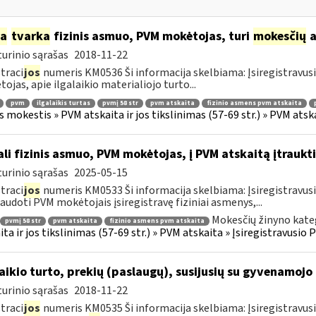
ia
tvarka
fizinis asmuo, PVM mokėtojas, turi
mokesčių
a
urinio sąrašas
2018-11-22
traci
jos
numeris KM0536 Ši informacija skelbiama: Įsiregistravu
ojas, apie ilgalaikio materialiojo turto...
pvm
ilgalaikis turtas
pvmį 58 str
pvm atskaita
fizinio asmens pvm atskaita
s mokestis » PVM atskaita ir jos tikslinimas (57-69 str.) » PVM at
li fizinis asmuo, PVM mokėtojas, į PVM atskaitą įtraukti
urinio sąrašas
2025-05-15
traci
jos
numeris KM0533 Ši informacija skelbiama: Įsiregistravu
audoti PVM mokėtojais įsiregistravę fiziniai asmenys,...
Mokesčių žinyno kate
pvmį 58 str
pvm atskaita
fizinio asmens pvm atskaita
ita ir jos tikslinimas (57-69 str.) » PVM atskaita » Įsiregistravus
laikio turto, prekių (paslaugų), susijusių su gyvenamoj
urinio sąrašas
2018-11-22
traci
jos
numeris KM0535 Ši informacija skelbiama: Įsiregistravus