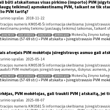
li būti atskaitomas visas pirkimo (importo) PVM įsigytų
laugų teikimui) apmokestinamų PVM, taikant ne tik sta
io PVM tarifą?
urinio sąrašas
2018-11-22
tracijos numeris KM0545 Ši informacija skelbiama: Įsiregistravu
estinamu prekių tiekimu (paslaugų teikimu) laikomas, taikant sta
Mokesčių žinyno katego
pvmį 58 str
pvm atskaita
pvmį 57 str
pirkimo pvm
s tikslinimas (57-69 str.) » PVM atskaita » Įsiregistravusio PVM mo
ais atvejais PVM mokėtoju įsiregistravęs asmuo gali atsk
urinio sąrašas
2025-05-14
tracijos numeris KM0538 Ši informacija skelbiama: Įsiregistravu
audoti PVM mokėtojais įsiregistravę asmenys, išskyrus: asmenis, į
Mokesčių žinyno katego
pvmį 58 str
pvm atskaita
pvmį 57 str
pirkimo pvm
s tikslinimas (57-69 str.) » PVM atskaita » Įsiregistravusio PVM mo
rkėjas, PVM mokėtojas, gali traukti PVM į atskaitą, jei 
urinio sąrašas
2025-08-07
tracijos numeris KM3581 Ši informacija skelbiama: Įsiregistravus