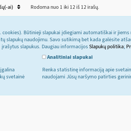
šų(-ai)
Rodoma nuo 1 iki 12 iš 12 irašų.
. cookies). Būtinieji slapukai įdiegiami automatiškai ir jiems
u kitų slapukų naudojimu. Savo sutikimą bet kada galėsite atš
i įrašytus slapukus. Daugiau informacijos
Slapukų politika
;
Pr
Analitiniai slapukai
įgalina
Renka statistinę informaciją apie svetai
ukų svetainė
naudojami Jūsų naršymo patirties gerini