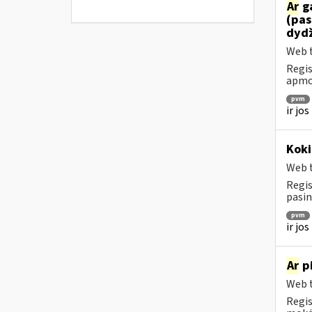
Ar
ga
(pas
dydž
Web t
Regis
apmok
pvm
ir jo
Koki
Web t
Regis
pasin
pvm
ir jo
Ar
pi
Web t
Regis