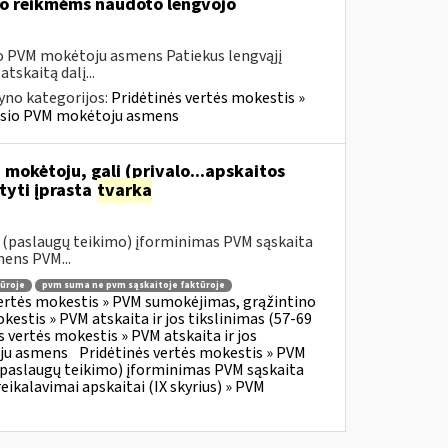
vo reikmėms naudoto lengvojo
sio PVM mokėtoju asmens Patiekus lengvąjį
tskaitą dalį...
yno kategorijos:
Pridėtinės vertės mokestis »
ravusio PVM mokėtoju asmens
 mokėtoju, gali (privalo...apskaitos
tyti įprasta
tvarka
o (paslaugų teikimo) įforminimas PVM sąskaita
mens PVM...
ūroje
pvm suma ne pvm sąskaitoje faktūroje
vertės mokestis » PVM sumokėjimas, grąžintino
kestis » PVM atskaita ir jos tikslinimas (57-69
s vertės mokestis » PVM atskaita ir jos
oju asmens
Pridėtinės vertės mokestis » PVM
o (paslaugų teikimo) įforminimas PVM sąskaita
eikalavimai apskaitai (IX skyrius) » PVM