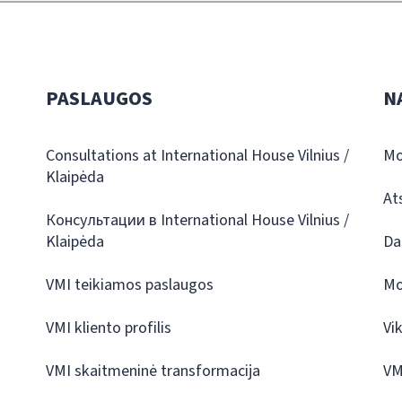
PASLAUGOS
N
Consultations at International House Vilnius /
Mo
Klaipėda
At
Консультации в International House Vilnius /
Klaipėda
Da
VMI teikiamos paslaugos
Mo
VMI kliento profilis
Vi
VMI skaitmeninė transformacija
VM