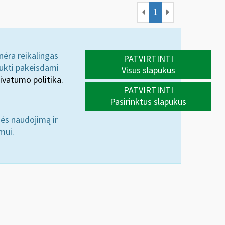
1
 nėra reikalingas
PATVIRTINTI
aukti pakeisdami
Visus slapukus
ivatumo politika.
PATVIRTINTI
Pasirinktus slapukus
nės naudojimą ir
mui.