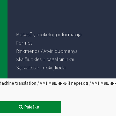
Mokesčių mokėtojų informacija
Formos
Rinkmenos / Atviri duomenys
Skaičiuoklės ir pagalbininkai
Sąskaitos ir įmokų kodai
Machine translation / VMI Машинный перевод / VMI Машин
Paieška