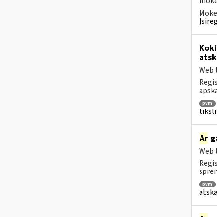
mokėt
Mokes
Įsire
Koki
atsk
Web t
Regis
apska
pvm
tiksl
Ar
ga
Web t
Regis
spren
pvm
atska