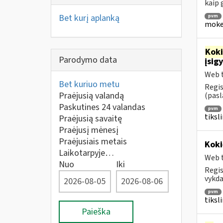
kaip
Bet kurį aplanką
pvm
mokes
Kok
Parodymo data
įsig
Web t
Bet kuriuo metu
Regis
Praėjusią valandą
(pasl
Paskutines 24 valandas
pvm
tiksl
Praėjusią savaitę
Praėjusį mėnesį
Praėjusiais metais
Koki
Laikotarpyje…
Web t
Nuo
Iki
Regis
vykda
pvm
tiksl
Paieška