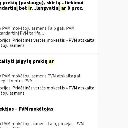
 prekių (paslaugų), skirtų...tiekimui
ndartinį bet
ir
...lengvatinį
ar
0 proc.
sio PVM mokėtoju asmens Taip gali. PVM
ndartinį PVM tarifą,...
rijos:
Pridėtinės vertės mokestis » PVM atskaita
kėtoju asmens
aityti įsigytų prekių
ar
sio PVM mokėtoju asmens PVM atskaita gali
registruotus PVM...
rijos:
Pridėtinės vertės mokestis » PVM atskaita
kėtoju asmens
tiekėjas – PVM mokėtojas
io PVM mokėtoju asmens Taip, pirkėjas, PVM