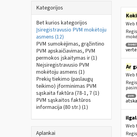
Kategorijos
Kok
Bet kurios kategorijos
Web t
Įsiregistravusio PVM mokėtoju
Regis
asmens
(12)
mokėt
PVM sumokėjimas, grąžintino
fr0457
vertė
PVM apskaičiavimas, PVM
permokos įskaitymas ir
(1)
Neįsiregistravusio PVM
Ar
ga
mokėtoju asmens
(1)
Web t
Prekių tiekimo (paslaugų
Regis
teikimo) įforminimas PVM
pasin
sąskaita faktūra (78-1, 7
(1)
pvm
PVM sąskaitos faktūros
atska
informacija (80 str.)
(1)
ilga
Web t
Aplankai
Regis