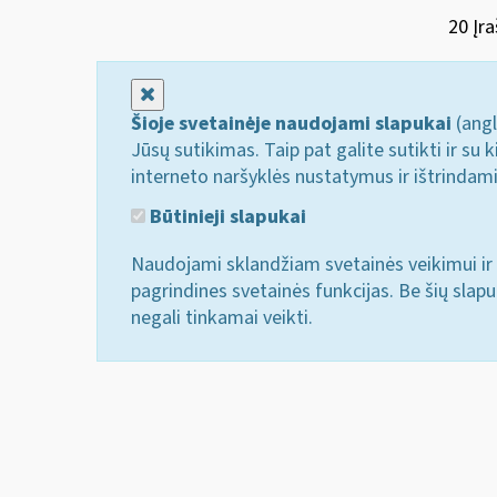
20 Įra
Uždaryti
Šioje svetainėje naudojami slapukai
(angl
Jūsų sutikimas. Taip pat galite sutikti ir s
interneto naršyklės nustatymus ir ištrindam
Būtinieji slapukai
Naudojami sklandžiam svetainės veikimui ir 
pagrindines svetainės funkcijas. Be šių slap
negali tinkamai veikti.