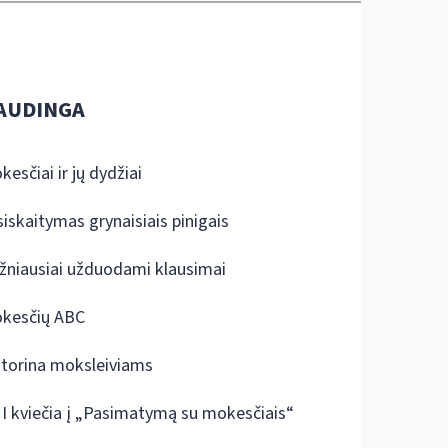
AUDINGA
kesčiai ir jų dydžiai
siskaitymas grynaisiais pinigais
žniausiai užduodami klausimai
kesčių ABC
ktorina moksleiviams
I kviečia į „Pasimatymą su mokesčiais“