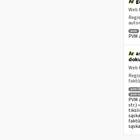
Ar
ga
Web t
Regis
autom
pvm
PVM a
Ar
as
doku
Web t
Regis
faktū
pvm i
pvm su
PVM a
str.)
tiksl
sąska
faktū
sąska