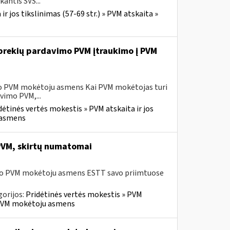
antis SVS...
r jos tikslinimas (57-69 str.) » PVM atskaita »
ų prekių pardavimo PVM įtraukimo į PVM
sio PVM mokėtoju asmens Kai PVM mokėtojas turi
vimo PVM,...
dėtinės vertės mokestis » PVM atskaita ir jos
u asmens
 PVM, skirtų numatomai
usio PVM mokėtoju asmens ESTT savo priimtuose
orijos:
Pridėtinės vertės mokestis » PVM
io PVM mokėtoju asmens