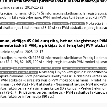
li būti atskaitomas pirkimo PVM nuo PVM mokėtojo sa
urinio sąrašas
2018-11-22
tracijos numeris KM0547 Ši informacija skelbiama: Įsiregistravu
obilį į kitą valstybę narę, PVM mokėtojas turi teisę įtraukti į PVM a
Mokesčių žin
pvmį 58 str
pvm atskaita
pvmį 57 str
pirkimo pvm
pvmį 67 str
tskaita ir jos tikslinimas (57-69 str.) » PVM atskaita » Įsiregist
muo, viršijęs 45 000 eurų ribą, bet neįsiregistravęs PVM
mente išskirti PVM, o pirkėjas turi teisę tokį PVM atskai
urinio sąrašas
2025-12-17
tracijos numeris KM3136 Ši informacija skelbiama: Prekių tiekim
ra (78-1, 79, 82, 105, 109 str.) Neįsiregistravusio PVM mokėtoju as
šskyrimas
išskirti pvm ne pvm sąskaitoje faktūroje
pvm išskyrimas ne pvm sąskaitoje fakt
Mokesčių žinyno kategorijos:
Pridėtinės 
mą ne pvm sąskaitoje faktūroje
pskaičiavimas, PVM permokos įskaitymas ir
Pridėtinės vertės mo
 » PVM atskaita » Įsiregistravusio PVM mokėtoju asmens
Pridėtinė
inimas (57-69 str.) » PVM atskaita » Neįsiregistravusio PVM mokėt
itos faktūros, reikalavimai apskaitai (IX skyrius) » Prekių tiekim
ra (78-1, 7
Pridėtinės vertės mokestis » PVM sąskaitos faktūros, r
itos faktūros informacija (80 str.)