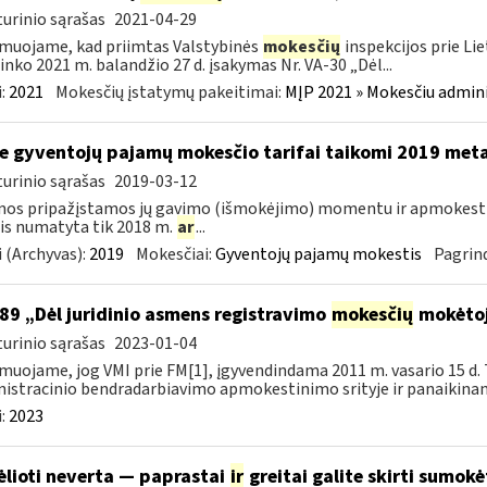
urinio sąrašas
2021-04-29
muojame, kad priimtas Valstybinės
mokesčių
inspekcijos prie Li
ninko 2021 m. balandžio 27 d. įsakymas Nr. VA-30 „Dėl...
:
2021
Mokesčių įstatymų pakeitimai:
MĮP 2021 » Mokesčiu admin
e gyventojų pajamų mokesčio tarifai taikomi 2019 met
urinio sąrašas
2019-03-12
mos pripažįstamos jų gavimo (išmokėjimo) momentu ir apmokes
is numatyta tik 2018 m.
ar
...
 (Archyvas):
2019
Mokesčiai:
Gyventojų pajamų mokestis
Pagrind
89 „Dėl juridinio asmens registravimo
mokesčių
mokėtoj
urinio sąrašas
2023-01-04
muojame, jog VMI prie FM[1], įgyvendindama 2011 m. vasario 15 d. 
istracinio bendradarbiavimo apmokestinimo srityje ir panaikinanč
:
2023
ėlioti neverta — paprastai
ir
greitai galite skirti sumok