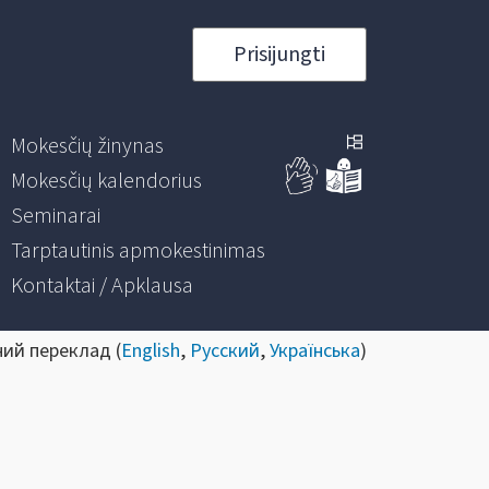
Prisijungti
Mokesčių žinynas
Mokesčių kalendorius
Seminarai
Tarptautinis apmokestinimas
Kontaktai / Apklausa
ний переклад (
English
,
Русский
,
Українська
)