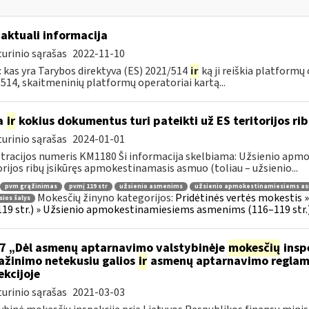
 aktuali informacija
urinio sąrašas
2022-11-10
 kas yra Tarybos direktyva (ES) 2021/514
ir
ką ji reiškia platformų
514, skaitmeninių platformų operatoriai kartą...
a
ir
kokius dokumentus turi pateikti už ES teritorijos r
urinio sąrašas
2024-01-01
tracijos numeris KM1180 Ši informacija skelbiama: Užsienio apm
orijos ribų įsikūręs apmokestinamasis asmuo (toliau – užsienio...
pvm grąžinimas
pvmį 119 str
užsienio asmenims
užsienio apmokestinamiesiems a
Mokesčių žinyno kategorijos:
Pridėtinės vertės mokestis 
sios šalys
19 str.) » Užsienio apmokestinamiesiems asmenims (116–119 str.
7 „Dėl asmenų aptarnavimo valstybinėje
mokesčių
inspe
ažinimo netekusiu galios
ir
asmenų aptarnavimo reglame
ekcijoje
urinio sąrašas
2021-03-03