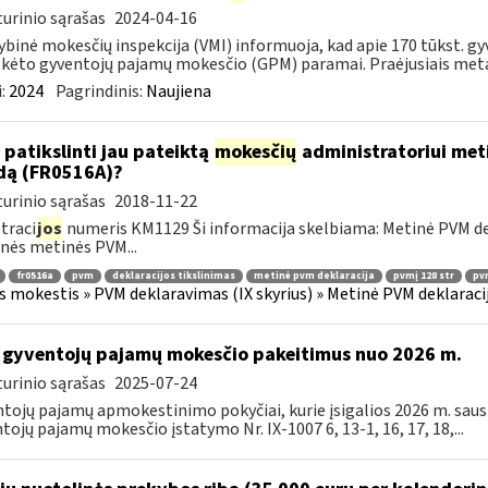
urinio sąrašas
2024-04-16
ybinė mokesčių inspekcija (VMI) informuoja, kad apie 170 tūkst. gy
ėto gyventojų pajamų mokesčio (GPM) paramai. Praėjusiais metai
:
2024
Pagrindinis:
Naujiena
 patikslinti jau pateiktą
mokesčių
administratoriui meti
dą (FR0516A)?
urinio sąrašas
2018-11-22
traci
jos
numeris KM1129 Ši informacija skelbiama: Metinė PVM dekl
nės metinės PVM...
fr0516a
pvm
deklaracijos tikslinimas
metinė pvm deklaracija
pvmį 128 str
pvm
s mokestis » PVM deklaravimas (IX skyrius) » Metinė PVM deklaracij
 gyventojų pajamų mokesčio pakeitimus nuo 2026 m.
urinio sąrašas
2025-07-24
tojų pajamų apmokestinimo pokyčiai, kurie įsigalios 2026 m. sausio
tojų pajamų mokesčio įstatymo Nr. IX-1007 6, 13-1, 16, 17, 18,...