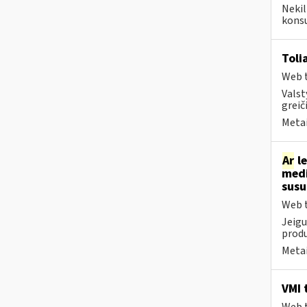
Nekil
konsu
Toli
Web t
Valst
greiči
Metai
Ar
le
medi
sus
Web t
Jeigu
produ
Metai
VMI 