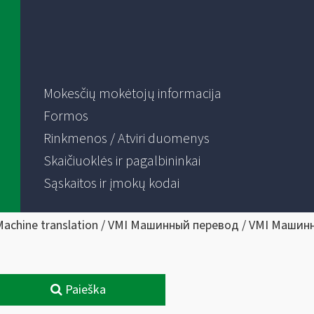
Mokesčių mokėtojų informacija
Formos
Rinkmenos / Atviri duomenys
Skaičiuoklės ir pagalbininkai
Sąskaitos ir įmokų kodai
Machine translation / VMI Машинный перевод / VMI Машин
Paieška