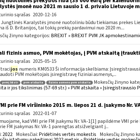
ių nuotolinės prekybos riba (35 000 eurų per kalendori
lystės įmonė nuo 2021 m sausio 1 d. privalo Lietuvoje 
urinio sąrašas
2020-12-16
 Jungtinės Karalystės įmonė nuotoliniu būdu tiekiamas prekes 
a iš D. Britanijos, tai tokių prekių pardavimui nuo 2020 m....
čių žinyno kategorijos:
BREXIT » BREXIT PVM JK apmokestinam
li fizinis asmuo, PVM mokėtojas, į PVM atskaitą įtraukti
urinio sąrašas
2025-05-15
traci
jos
numeris KM0533 Ši informacija skelbiama: Įsiregistravu
audoti PVM mokėtojais įsiregistravę fiziniai asmenys,...
Mokesčių žinyno kate
pvmį 58 str
pvm atskaita
fizinio asmens pvm atskaita
ita ir jos tikslinimas (57-69 str.) » PVM atskaita » Įsiregistravus
VMI prie FM viršininko 2015 m. liepos 21 d. įsakymo Nr. 
urinio sąrašas
2022-01-07
muojame, kad VMI prie FM įsakymu Nr. VA-1[1] papildėme VMI prie 
rie FM įsakymas Nr. VA-1 parengtas atsižvelgiant į...
:
2022
Mokesčiai:
Pridėtinės vertės mokestis
Mokesčių žinyno ka
čių įstatymų pakeitimai 2022 metais » Pridėtinės vertės mokesči