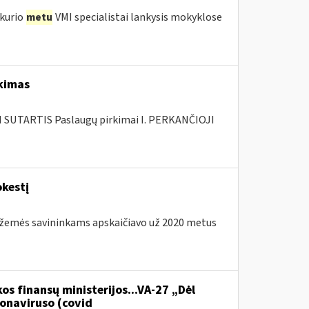
 kurio
metu
VMI specialistai lankysis mokyklose
rkimas
SUTARTIS Paslaugų pirkimai I. PERKANČIOJI
kestį
os žemės savininkams apskaičiavo už 2020 metus
os finansų ministerijos...VA-27 „Dėl
onaviruso (covid