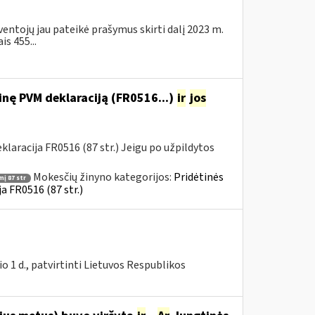
ventojų jau pateikė prašymus skirti dalį 2023 m.
s 455...
nę PVM deklaraciją (FR0516...)
ir
jos
aracija FR0516 (87 str.) Jeigu po užpildytos
Mokesčių žinyno kategorijos:
Pridėtinės
į 87 str
a FR0516 (87 str.)
 1 d., patvirtinti Lietuvos Respublikos