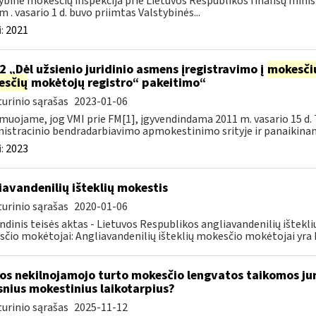
ybinė mokesčių inspekcija prie Lietuvos Respublikos finansų minis
m . vasario 1 d. buvo priimtas Valstybinės...
:
2021
2 „Dėl užsienio juridinio asmens įregistravimo į
mokesči
esčių
mokėtojų registro“ pakeitimo“
urinio sąrašas
2023-01-06
muojame, jog VMI prie FM[1], įgyvendindama 2011 m. vasario 15 d. 
istracinio bendradarbiavimo apmokestinimo srityje ir panaikinanč
:
2023
iavandenilių išteklių mokestis
urinio sąrašas
2020-01-06
ndinis teisės aktas - Lietuvos Respublikos angliavandenilių ištekl
čio mokėtojai: Angliavandenilių išteklių mokesčio mokėtojai yra L
os nekilnojamojo turto mokesčio lengvatos taikomos ju
snius mokestinius laikotarpius?
urinio sąrašas
2025-11-12