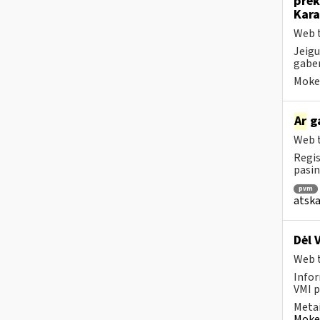
prek
Kara
Web t
Jeigu
gaben
Mokes
Ar
ga
Web t
Regis
pasin
pvm
atska
Dėl 
Web t
Infor
VMI p
Metai
Mokes