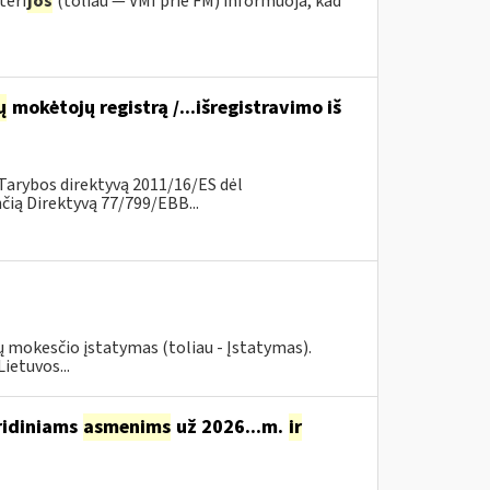
teri
jos
(toliau — VMI prie FM) informuoja, kad
ų
mokėtojų registrą /...išregistravimo iš
Tarybos direktyvą 2011/16/ES dėl
ią Direktyvą 77/799/EBB...
ių mokesčio įstatymas (toliau - Įstatymas).
ietuvos...
ridiniams
asmenims
už 2026...m.
ir