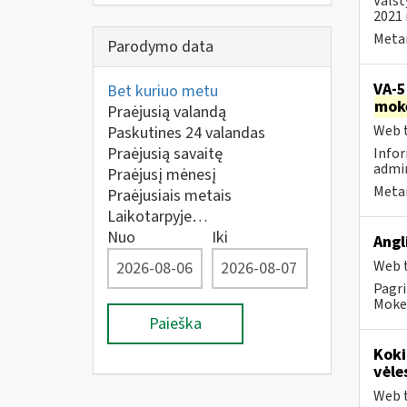
Valst
2021 
Metai
Parodymo data
VA-5
Bet kuriuo metu
mok
Praėjusią valandą
Web t
Paskutines 24 valandas
Praėjusią savaitę
Infor
admin
Praėjusį mėnesį
Metai
Praėjusiais metais
Laikotarpyje…
Nuo
Iki
Angl
Web t
Pagri
Mokes
Paieška
Koki
vėle
Web t