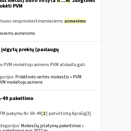
nius metus) buvo viršyta
ir
...
Ar
Jungtinės
mokėti PVM
Lietuvos neapmokestinamiesiems
asmenims
iesiems asmenims
 įsigytų prekių (paslaugų
sio PVM mokėtoju asmens PVM atskaita gali
gorijos:
Pridėtinės vertės mokestis » PVM
io PVM mokėtoju asmens
VA-49 pakeitimo
FM įsakymu Nr. VA-49[
2
] patvirtintą Aprašą[3].
tegorijos:
Mokesčių įstatymų pakeitimai »
o pakeitimai nuo 2022 m.