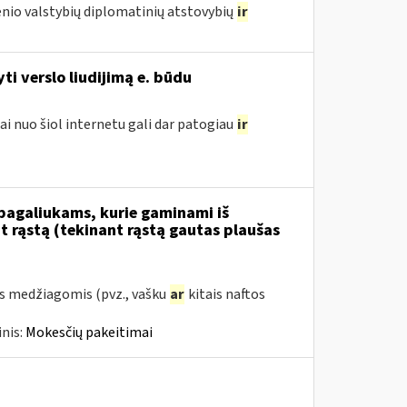
nio valstybių diplomatinių atstovybių
ir
i verslo liudijimą e. būdu
ai nuo šiol internetu gali dar patogiau
ir
 pagaliukams, kurie gaminami iš
 rąstą (tekinant rąstą gautas plaušas
s medžiagomis (pvz., vašku
ar
kitais naftos
nis:
Mokesčių pakeitimai