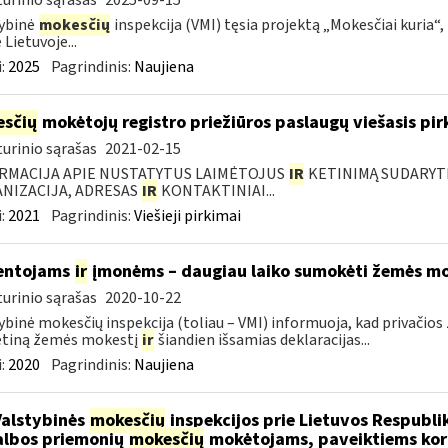
urinio sąrašas
2025-09-15
ybinė
mokesčių
inspekcija (VMI) tęsia projektą „Mokesčiai kuria“,
 Lietuvoje...
:
2025
Pagrindinis:
Naujiena
sčių
mokėtojų registro priežiūros paslaugų viešasis pi
urinio sąrašas
2021-02-15
RMACIJA APIE NUSTATYTUS LAIMĖTOJUS
IR
KETINIMĄ SUDARYTI 
NIZACIJA, ADRESAS
IR
KONTAKTINIAI...
:
2021
Pagrindinis:
Viešieji pirkimai
entojams
ir
įmonėms – daugiau laiko sumokėti žemės mo
urinio sąrašas
2020-10-22
ybinė mokesčių inspekcija (toliau – VMI) informuoja, kad privači
tiną žemės mokestį
ir
šiandien išsamias deklaracijas...
:
2020
Pagrindinis:
Naujiena
Valstybinės
mokesčių
inspekcijos prie Lietuvos Respublik
lbos priemonių
mokesčių
mokėtojams, paveiktiems kor