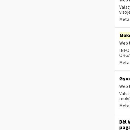
Web t
Valst
visoje
Metai
Moke
Web t
INFO
ORGA
Metai
Gyv
Web t
Valst
mokė
Metai
Dėl 
paga