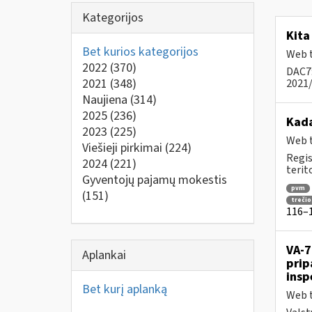
Kategorijos
Kita
Bet kurios kategorijos
Web t
2022
(370)
DAC7:
2021
(348)
2021/
Naujiena
(314)
2025
(236)
Kad
2023
(225)
Web t
Viešieji pirkimai
(224)
Regis
2024
(221)
terit
Gyventojų pajamų mokestis
pvm
(151)
trečio
116–1
VA-7
Aplankai
prip
insp
Bet kurį aplanką
Web t