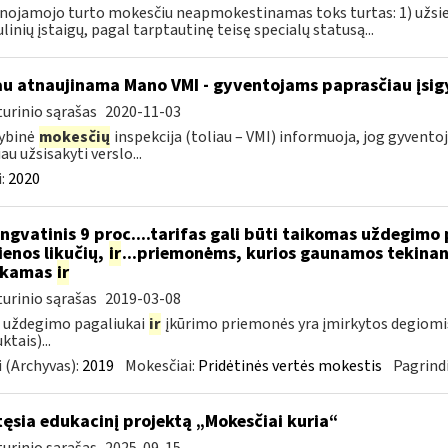
nojamojo turto mokesčiu neapmokestinamas toks turtas: 1) užsie
linių įstaigų, pagal tarptautinę teisę specialų statusą...
au atnaujinama Mano VMI - gyventojams paprasčiau įsigyt
urinio sąrašas
2020-11-03
ybinė
mokesčių
inspekcija (toliau – VMI) informuoja, jog gyventoj
au užsisakyti verslo...
:
2020
ngvatinis 9 proc....tarifas gali būti taikomas uždegimo
enos likučių,
ir
...priemonėms, kurios gaunamos tekinant
ukamas
ir
urinio sąrašas
2019-03-08
 uždegimo pagaliukai
ir
įkūrimo priemonės yra įmirkytos degiomi
ktais)...
 (Archyvas):
2019
Mokesčiai:
Pridėtinės vertės mokestis
Pagrindi
tęsia edukacinį projektą „Mokesčiai kuria“