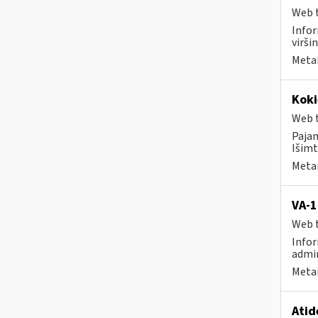
Web t
Infor
virši
Metai
Koki
Web t
Paja
Išimt
Metai
VA-1
Web t
Infor
admin
Metai
Atid