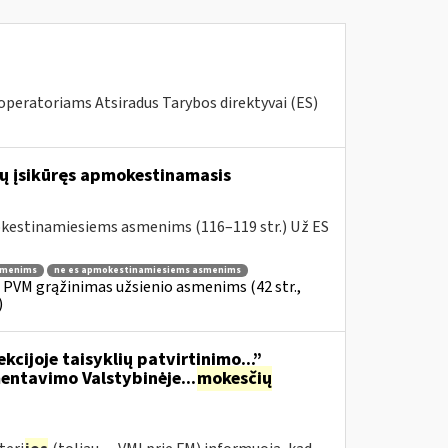
 operatoriams Atsiradus Tarybos direktyvai (ES)
ibų įsikūręs apmokestinamasis
okestinamiesiems asmenims (116–119 str.) Už ES
smenims
ne es apmokestinamiesiems asmenims
» PVM grąžinimas užsienio asmenims (42 str.,
)
kcijoje taisyklių patvirtinimo...”
ntavimo Valstybinėje...
mokesčių