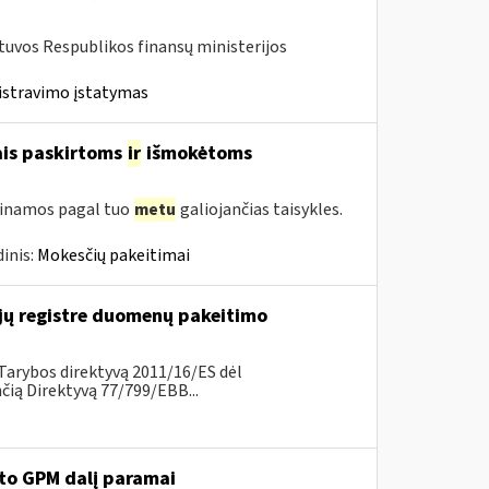
etuvos Respublikos finansų ministerijos
istravimo įstatymas
ais paskirtoms
ir
išmokėtoms
tinamos pagal tuo
metu
galiojančias taisykles.
inis:
Mokesčių pakeitimai
ų registre duomenų pakeitimo
Tarybos direktyvą 2011/16/ES dėl
ią Direktyvą 77/799/EBB...
ėto GPM dalį paramai