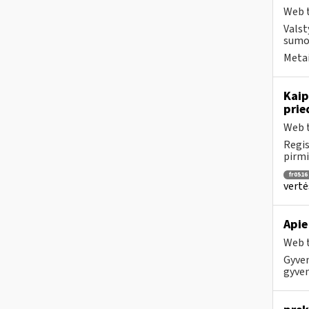
Web t
Valst
sumok
Metai
Kaip
prie
Web t
Regis
pirmi
fr0516
vertė
Apie
Web t
Gyven
gyven