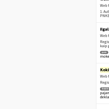
Web t
1. Au
PNKEC
ilga
Web t
Regis
kaip
pvm
mokes
Kok
Web t
Regis
fr0573
pajam
dekla