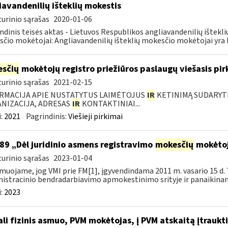
iavandenilių išteklių mokestis
urinio sąrašas
2020-01-06
ndinis teisės aktas - Lietuvos Respublikos angliavandenilių ištekl
čio mokėtojai: Angliavandenilių išteklių mokesčio mokėtojai yra L
sčių
mokėtojų registro priežiūros paslaugų viešasis pi
urinio sąrašas
2021-02-15
RMACIJA APIE NUSTATYTUS LAIMĖTOJUS
IR
KETINIMĄ SUDARYTI 
NIZACIJA, ADRESAS
IR
KONTAKTINIAI...
:
2021
Pagrindinis:
Viešieji pirkimai
89 „Dėl juridinio asmens registravimo
mokesčių
mokėtoj
urinio sąrašas
2023-01-04
muojame, jog VMI prie FM[1], įgyvendindama 2011 m. vasario 15 d. 
istracinio bendradarbiavimo apmokestinimo srityje ir panaikinanč
:
2023
li fizinis asmuo, PVM mokėtojas, į PVM atskaitą įtraukti