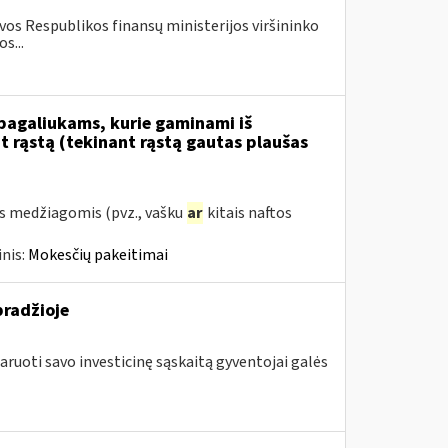
os Respublikos finansų ministerijos viršininko
s...
 pagaliukams, kurie gaminami iš
 rąstą (tekinant rąstą gautas plaušas
s medžiagomis (pvz., vašku
ar
kitais naftos
nis:
Mokesčių pakeitimai
pradžioje
aruoti savo investicinę sąskaitą gyventojai galės