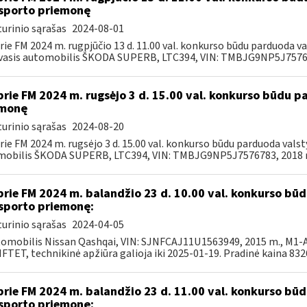
sporto priemonę
urinio sąrašas
2024-08-01
rie FM 2024 m. rugpjūčio 13 d. 11.00 val. konkurso būdu parduoda 
asis automobilis ŠKODA SUPERB, LTC394, VIN: TMBJG9NP5J757678
prie FM 2024 m. rugsėjo 3 d. 15.00 val. konkurso būdu 
emonę
urinio sąrašas
2024-08-20
rie FM 2024 m. rugsėjo 3 d. 15.00 val. konkurso būdu parduoda val
obilis ŠKODA SUPERB, LTC394, VIN: TMBJG9NP5J7576783, 2018 m.
prie FM 2024 m. balandžio 23 d. 10.00 val. konkurso b
sporto priemonę:
urinio sąrašas
2024-04-05
tomobilis Nissan Qashqai, VIN: SJNFCAJ11U1563949, 2015 m., M1-AF
TET, technikinė apžiūra galioja iki 2025-01-19. Pradinė kaina 8326,
prie FM 2024 m. balandžio 23 d. 11.00 val. konkurso b
sporto priemonę: