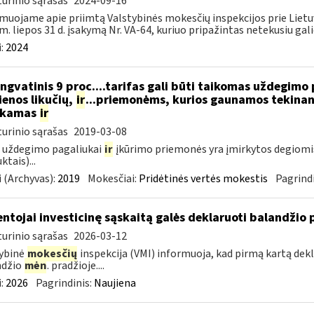
urinio sąrašas
2024-09-16
muojame apie priimtą Valstybinės mokesčių inspekcijos prie Lietuv
m. liepos 31 d. įsakymą Nr. VA-64, kuriuo pripažintas netekusiu galio
:
2024
ngvatinis 9 proc....tarifas gali būti taikomas uždegimo
enos likučių,
ir
...priemonėms, kurios gaunamos tekinant
ukamas
ir
urinio sąrašas
2019-03-08
 uždegimo pagaliukai
ir
įkūrimo priemonės yra įmirkytos degiomi
ktais)...
 (Archyvas):
2019
Mokesčiai:
Pridėtinės vertės mokestis
Pagrindi
ntojai investicinę sąskaitą galės deklaruoti balandžio 
urinio sąrašas
2026-03-12
ybinė
mokesčių
inspekcija (VMI) informuoja, kad pirmą kartą dekl
ndžio
mėn
. pradžioje....
:
2026
Pagrindinis:
Naujiena