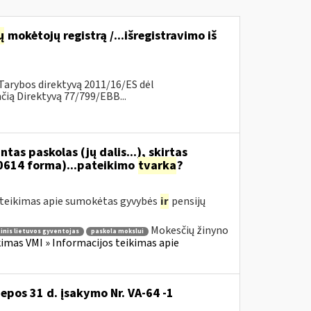
ų
mokėtojų registrą /...išregistravimo iš
Tarybos direktyvą 2011/16/ES dėl
ią Direktyvą 77/799/EBB...
as paskolas (jų dalis...), skirtas
0614 forma)...pateikimo
tvarka
?
teikimas apie sumokėtas gyvybės
ir
pensijų
Mokesčių žinyno
inis lietuvos gyventojas
paskola mokslui
mas VMI » Informacijos teikimas apie
iepos 31 d. įsakymo Nr. VA-64 -1