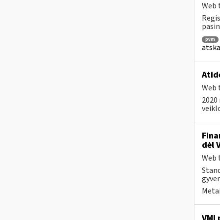
Web t
Regis
pasin
pvm
atska
Atid
Web t
2020 
veikl
Fina
dėl 
Web t
Stand
gyven
Metai
VMI 