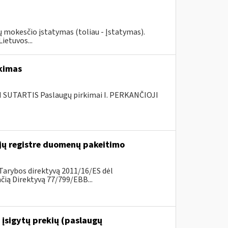
ių mokesčio įstatymas (toliau - Įstatymas).
ietuvos...
rkimas
SUTARTIS Paslaugų pirkimai I. PERKANČIOJI
ų registre duomenų pakeitimo
Tarybos direktyvą 2011/16/ES dėl
ią Direktyvą 77/799/EBB...
 įsigytų prekių (paslaugų