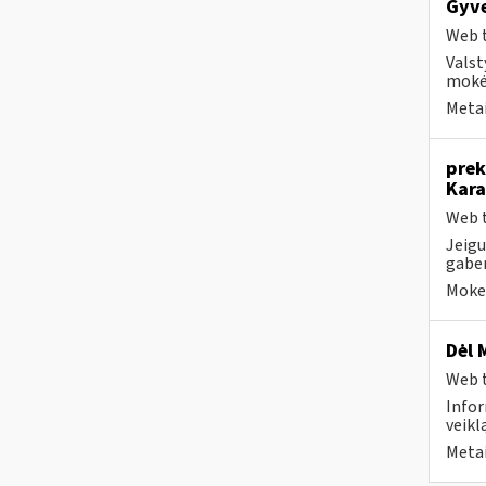
Gyv
Web t
Valst
mokė
Metai
prek
Kara
Web t
Jeigu
gaben
Mokes
Dėl 
Web t
Infor
veikl
Metai