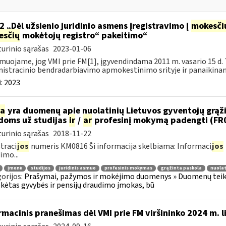
2 „Dėl užsienio juridinio asmens įregistravimo į
mokesči
esčių
mokėtojų registro“ pakeitimo“
urinio sąrašas
2023-01-06
muojame, jog VMI prie FM[1], įgyvendindama 2011 m. vasario 15 d. 
istracinio bendradarbiavimo apmokestinimo srityje ir panaikinanč
:
2023
ia
yra duomenų apie nuolatinių Lietuvos gyventojų grąžint
idoms už studijas
ir
/
ar
profesinį mokymą padengti (FR
urinio sąrašas
2018-11-22
traci
jos
numeris KM0816 Ši informacija skelbiama: Informaci
jos
imo...
įmonė
studijos
juridinis asmuo
profesinis mokymas
grąžinta paskola
nuolat
orijos:
Prašymai, pažymos ir mokėjimo duomenys » Duomenų teiki
ėtas gyvybės ir pensijų draudimo įmokas, bū
rmacinis pranešimas dėl VMI prie FM viršininko 2024 m. l