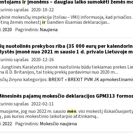
entojams
ir
įmonėms – daugiau laiko sumokėti žemės mo
urinio sąrašas
2020-10-22
ybinė mokesčių inspekcija (toliau – VMI) informuoja, kad privači
tiną žemės mokestį
ir
šiandien išsamias deklaracijas...
:
2020
Pagrindinis:
Naujiena
ių nuotolinės prekybos riba (35 000 eurų per kalendori
lystės įmonė nuo 2021 m sausio 1 d. privalo Lietuvoje 
urinio sąrašas
2020-12-16
 Jungtinės Karalystės įmonė nuotoliniu būdu tiekiamas prekes 
a iš D. Britanijos, tai tokių prekių pardavimui nuo 2020 m....
čių žinyno kategorijos:
BREXIT » BREXIT PVM JK apmokestinam
Mėnesinės pajamų mokesčio deklaracijos GPM313 formo
urinio sąrašas
2022-02-11
muojame, jog nuo 2022 m. sausio
mėn
. visi mokestį išskaičiuojant
ą , pas kurios mokestinio laikotarpio atitinkamą...
:
2022
Pagrindinis:
Mokesčio naujiena