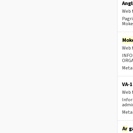
Angl
Web t
Pagri
Mokes
Moke
Web t
INFO
ORGA
Metai
VA-1
Web t
Infor
admin
Metai
Ar
ga