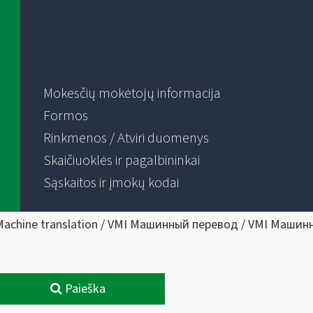
Mokesčių mokėtojų informacija
Formos
Rinkmenos / Atviri duomenys
Skaičiuoklės ir pagalbininkai
Sąskaitos ir įmokų kodai
Machine translation / VMI Машинный перевод / VMI Машин
Paieška