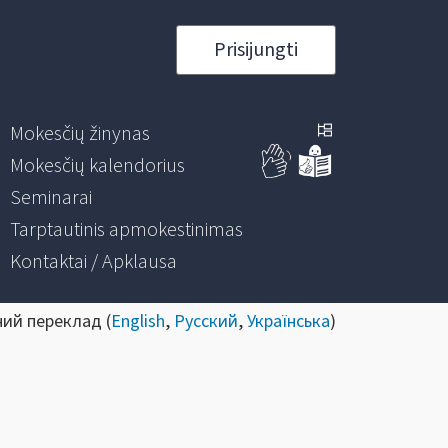
Prisijungti
Mokesčių žinynas
Mokesčių kalendorius
Seminarai
Tarptautinis apmokestinimas
Kontaktai / Apklausa
ний переклад (
English
,
Русский
,
Українська
)