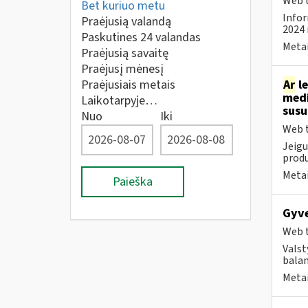
Web t
Bet kuriuo metu
Infor
Praėjusią valandą
2024 
Paskutines 24 valandas
Metai
Praėjusią savaitę
Praėjusį mėnesį
Praėjusiais metais
Ar
le
medi
Laikotarpyje…
sus
Nuo
Iki
Web t
Jeigu
produ
Metai
Paieška
Gyve
Web t
Valst
bala
Metai