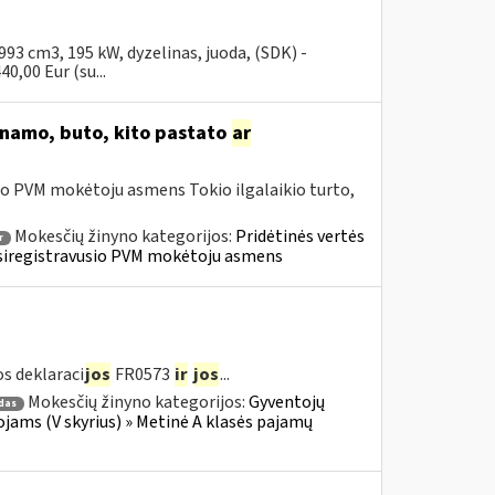
3 cm3, 195 kW, dyzelinas, juoda, (SDK) -
0,00 Eur (su...
o namo, buto, kito pastato
ar
io PVM mokėtoju asmens Tokio ilgalaikio turto,
Mokesčių žinyno kategorijos:
Pridėtinės vertės
r
» Įsiregistravusio PVM mokėtoju asmens
s deklaraci
jos
FR0573
ir
jos
...
Mokesčių žinyno kategorijos:
Gyventojų
das
jams (V skyrius) » Metinė A klasės pajamų