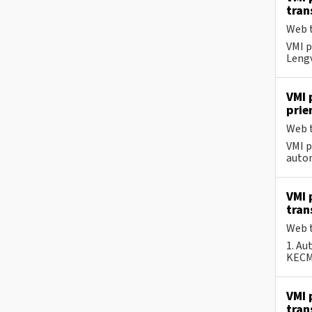
tran
Web t
VMI p
Lengv
VMI 
pri
Web t
VMI p
autom
VMI 
tran
Web t
1. Au
KECMF
VMI 
tran