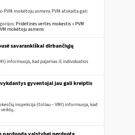
sio PVM mokėtoju asmens PVM atskaita gali
gorijos:
Pridėtinės vertės mokestis » PVM
io PVM mokėtoju asmens
 pusė savarankiškai dirbančiųjų
MI) informuoja, kad pajamas iš individualios
vykdantys gyventojai jau gali kreiptis
sčių inspekcija (toliau – VMI) informuoja, kad
veiklų...
du parduoda valstybei perduotą