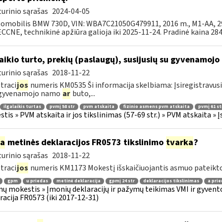
urinio sąrašas
2024-04-05
tomobilis BMW 730D, VIN: WBA7C21050G479911, 2016 m., M1-AA, 299
CNE, technikinė apžiūra galioja iki 2025-11-24. Pradinė kaina 2844
laikio turto, prekių (paslaugų), susijusių su gyvenamoj
urinio sąrašas
2018-11-22
traci
jos
numeris KM0535 Ši informacija skelbiama: Įsiregistravus
 gyvenamojo namo
ar
buto,...
ilgalaikis turtas
pvmį 58 str
pvm atskaita
fizinio asmens pvm atskaita
pvmį 61 st
tis » PVM atskaita ir jos tikslinimas (57-69 str.) » PVM atskaita 
ia
metinės deklaracijos FR0573 tikslinimo
tvarka
?
urinio sąrašas
2018-11-22
traci
jos
numeris KM1173 Mokestį išskaičiuojantis asmuo pateikto
gpm
u priedas
metinė deklaracija
gpmį 24 str
deklaracijos tikslinimas
a prie
ų mokestis » Įmonių deklaracijų ir pažymų teikimas VMI ir gyvento
racija FR0573 (iki 2017-12-31)