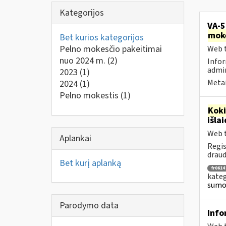
Kategorijos
VA-5
mok
Bet kurios kategorijos
Pelno mokesčio pakeitimai
Web t
nuo 2024 m.
(2)
Infor
admin
2023
(1)
Metai
2024
(1)
Pelno mokestis
(1)
Kok
išla
Web t
Aplankai
Regis
draud
Bet kurį aplanką
fr0614
kateg
sumok
Parodymo data
Info