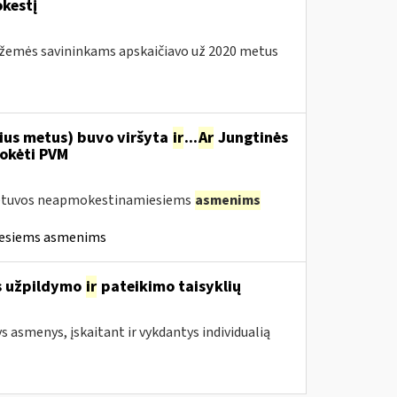
kestį
os žemės savininkams apskaičiavo už 2020 metus
nius metus) buvo viršyta
ir
...
Ar
Jungtinės
mokėti PVM
Lietuvos neapmokestinamiesiems
asmenims
iesiems asmenims
s užpildymo
ir
pateikimo taisyklių
ys asmenys, įskaitant ir vykdantys individualią