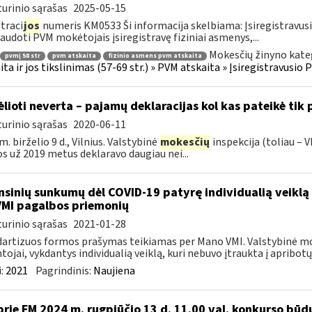
urinio sąrašas
2025-05-15
traci
jos
numeris KM0533 Ši informacija skelbiama: Įsiregistravu
audoti PVM mokėtojais įsiregistravę fiziniai asmenys,...
Mokesčių žinyno kate
pvmį 58 str
pvm atskaita
fizinio asmens pvm atskaita
ita ir jos tikslinimas (57-69 str.) » PVM atskaita » Įsiregistravus
ėlioti neverta – pajamų deklaracijas kol kas pateikė tik
urinio sąrašas
2020-06-11
m. birželio 9 d., Vilnius. Valstybinė
mokesčių
inspekcija (toliau – V
os už 2019 metus deklaravo daugiau nei...
nsinių sunkumų dėl COVID-19 patyrę individualią veiklą 
VMI pagalbos priemonių
urinio sąrašas
2021-01-28
artizuos formos prašymas teikiamas per Mano VMI. Valstybinė moke
tojai, vykdantys individualią veiklą, kuri nebuvo įtraukta į apribotų 
:
2021
Pagrindinis:
Naujiena
prie FM 2024 m. rugpjūčio 13 d. 11.00 val. konkurso bū