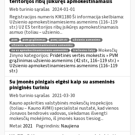
teritorijos ribų įsikūręs apmokestinamasis
Web turinio sąrašas
2024-01-01
Registracijos numeris KM1180 Ši informacija skelbiama:
Užsienio apmokestinamiesiems asmenims (116–119
str.) Už ES teritorijos ribų įsikūręs apmokestinamasis
asmuo (toliau – užsienio...
pvm
pvm grąžinimas
pvmį 119 str
užsienio asmenims
užsienio apmokestinamiesiems asmenims
Mokesčių
ne es apmokestinamiesiems asmenims
trečiosios šalys
žinyno kategorijos:
Pridėtinės vertės mokestis » PVM
grąžinimas užsienio asmenims (42 str., 116–119 str.) »
Užsienio apmokestinamiesiems asmenims (116–119
str.)
Su įmonės pinigais elgėsi kaip su asmeninės
piniginės turiniu
Web turinio sąrašas
2021-03-30
Kauno apskrities valstybinės mokesčių inspekcijos
(toliau – Kauno AVMI) specialistai nustatė, kad vienos
Jonavos bendrovės vadovas, siekdamas išvengti
mokesčių mokėjimo, iš įmonės kasos tiesiog...
Metai:
2021
Pagrindinis:
Naujiena