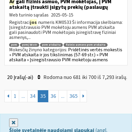
Ar
gali fizinis asmuo, PVM mokėtojas, į PVM
atskaitą įtraukti įsigytų prekių (paslaugų
Web turinio sąrašas
2025-05-15
Registraci
jos
numeris KM0533 Ši informacija skelbiama:
Įsiregistravusio PVM mokėtoju asmens PVM atskaita
gali pasinaudoti PVM mokėtojais įsiregistravę fiziniai
asmenys,...
pvm
pvmį 58 str
pvm atskaita
fizinio asmens pvm atskaita
Mokesčių žinyno kategorijos:
Pridėtinės vertės mokestis
» PVM atskaita ir jos tikslinimas (57-69 str.) » PVM
atskaita » Įsiregistravusio PVM mokėtoju asmens
20 Įrašų(-ai)
Rodoma nuo 681 iki 700 iš 7,293 irašų.
1
...
34
35
36
...
365
Uždaryti
Šioje svetainėje naudojami slapukai
(angl.