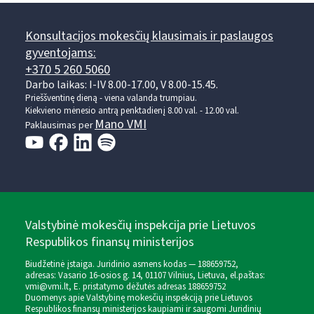
Konsultacijos mokesčių klausimais ir paslaugos
gyventojams:
+370 5 260 5060
Darbo laikas: I-IV 8.00-17.00, V 8.00-15.45.
Prieššventinę dieną - viena valanda trumpiau.
Kiekvieno mėnesio antrą penktadienį 8.00 val. - 12.00 val.
Mano VMI
Paklausimas per
Valstybinė mokesčių inspekcija prie Lietuvos
Respublikos finansų ministerijos
Biudžetinė įstaiga. Juridinio asmens kodas — 188659752,
adresas: Vasario 16-osios g. 14, 01107 Vilnius, Lietuva, el.paštas:
vmi@vmi.lt
, E. pristatymo dėžutės adresas 188659752
Duomenys apie Valstybinę mokesčių inspekciją prie Lietuvos
Respublikos finansų ministerijos kaupiami ir saugomi Juridinių