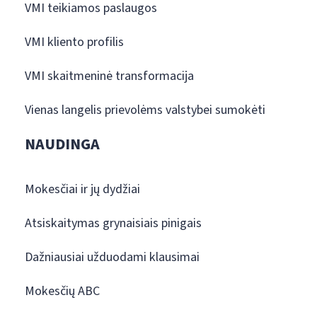
VMI teikiamos paslaugos
VMI kliento profilis
VMI skaitmeninė transformacija
Vienas langelis prievolėms valstybei sumokėti
NAUDINGA
Mokesčiai ir jų dydžiai
Atsiskaitymas grynaisiais pinigais
Dažniausiai užduodami klausimai
Mokesčių ABC