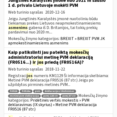
Jungtinės Karalystės įmonė nuo 2021 m sausio
1 d. privalo Lietuvoje mokėti PVM
Web turinio sąrašas
2020-12-16
Jeigu Jungtinės Karalystės įmonė nuotoliniu būdu
tiekiamas prekes Lietuvos neapmokestinamiesiems
asmenims
gabena iš D. Britanijos, tai tokių prekių
pardavimui nuo 2020 m....
Mokesčių žinyno kategorijos:
BREXIT » BREXIT PVM JK
apmokestinamiesiems asmenims
Kaip patikslinti jau pateiktą
mokesčių
administratoriui metinę PVM deklaraciją
(FR0516...)
ir
jos
priedą (FR0516A)?
Web turinio sąrašas
2018-11-22
Registraci
jos
numeris KM1129 Ši informacija skelbiama:
Metinė PVM deklaracija FR0516 (87 str.) Jeigu po
užpildytos pirminės metinės PVM...
fr0516
fr0516a
pvm
deklaracijos tikslinimas
Mokesčių žinyno
metinė pvm deklaracija
pvmį 128 str
pvmį 87 str
kategorijos:
Pridėtinės vertės mokestis » PVM
deklaravimas (IX skyrius) » Metinė PVM deklaracija
FR0516 (87 str.)