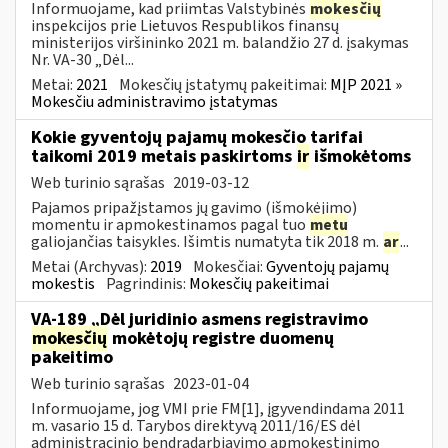
Informuojame, kad priimtas Valstybinės
mokesčių
inspekcijos prie Lietuvos Respublikos finansų
ministerijos viršininko 2021 m. balandžio 27 d. įsakymas
Nr. VA-30 „Dėl...
Metai:
2021
Mokesčių įstatymų pakeitimai:
MĮP 2021 »
Mokesčiu administravimo įstatymas
Kokie gyventojų pajamų mokesčio tarifai
taikomi 2019 metais paskirtoms
ir
išmokėtoms
Web turinio sąrašas
2019-03-12
Pajamos pripažįstamos jų gavimo (išmokėjimo)
momentu ir apmokestinamos pagal tuo
metu
galiojančias taisykles. Išimtis numatyta tik 2018 m.
ar
...
Metai (Archyvas):
2019
Mokesčiai:
Gyventojų pajamų
mokestis
Pagrindinis:
Mokesčių pakeitimai
VA-189 „Dėl juridinio asmens registravimo
mokesčių
mokėtojų registre duomenų
pakeitimo
Web turinio sąrašas
2023-01-04
Informuojame, jog VMI prie FM[1], įgyvendindama 2011
m. vasario 15 d. Tarybos direktyvą 2011/16/ES dėl
administracinio bendradarbiavimo apmokestinimo