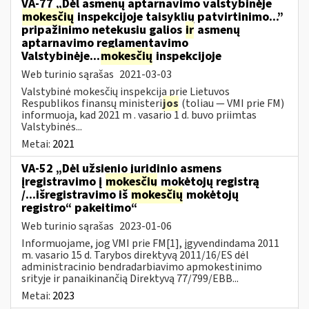
VA-77 „Dėl asmenų aptarnavimo valstybinėje
mokesčių
inspekcijoje taisyklių patvirtinimo...”
pripažinimo netekusiu galios
ir
asmenų
aptarnavimo reglamentavimo
Valstybinėje...
mokesčių
inspekcijoje
Web turinio sąrašas
2021-03-03
Valstybinė mokesčių inspekcija prie Lietuvos
Respublikos finansų ministeri
jos
(toliau — VMI prie FM)
informuoja, kad 2021 m . vasario 1 d. buvo priimtas
Valstybinės...
Metai:
2021
VA-52 „Dėl užsienio juridinio asmens
įregistravimo į
mokesčių
mokėtojų registrą
/...išregistravimo iš
mokesčių
mokėtojų
registro“ pakeitimo“
Web turinio sąrašas
2023-01-06
Informuojame, jog VMI prie FM[1], įgyvendindama 2011
m. vasario 15 d. Tarybos direktyvą 2011/16/ES dėl
administracinio bendradarbiavimo apmokestinimo
srityje ir panaikinančią Direktyvą 77/799/EBB...
Metai:
2023