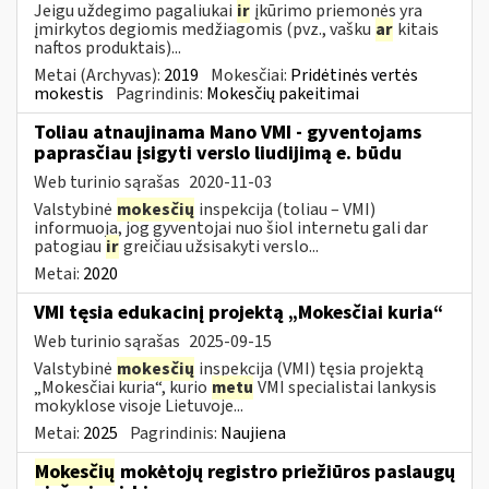
Jeigu uždegimo pagaliukai
ir
įkūrimo priemonės yra
įmirkytos degiomis medžiagomis (pvz., vašku
ar
kitais
naftos produktais)...
Metai (Archyvas):
2019
Mokesčiai:
Pridėtinės vertės
mokestis
Pagrindinis:
Mokesčių pakeitimai
Toliau atnaujinama Mano VMI - gyventojams
paprasčiau įsigyti verslo liudijimą e. būdu
Web turinio sąrašas
2020-11-03
Valstybinė
mokesčių
inspekcija (toliau – VMI)
informuoja, jog gyventojai nuo šiol internetu gali dar
patogiau
ir
greičiau užsisakyti verslo...
Metai:
2020
VMI tęsia edukacinį projektą „Mokesčiai kuria“
Web turinio sąrašas
2025-09-15
Valstybinė
mokesčių
inspekcija (VMI) tęsia projektą
„Mokesčiai kuria“, kurio
metu
VMI specialistai lankysis
mokyklose visoje Lietuvoje...
Metai:
2025
Pagrindinis:
Naujiena
Mokesčių
mokėtojų registro priežiūros paslaugų