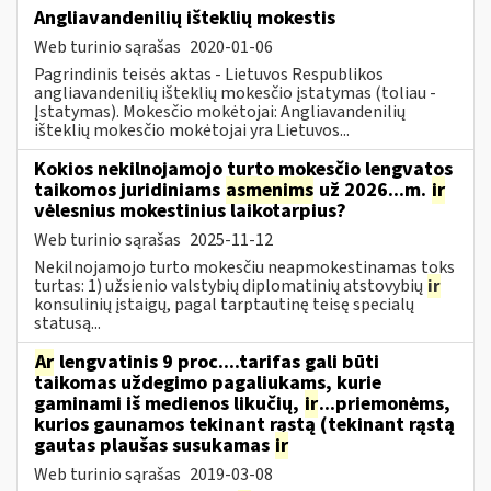
Angliavandenilių išteklių mokestis
Web turinio sąrašas
2020-01-06
Pagrindinis teisės aktas - Lietuvos Respublikos
angliavandenilių išteklių mokesčio įstatymas (toliau -
Įstatymas). Mokesčio mokėtojai: Angliavandenilių
išteklių mokesčio mokėtojai yra Lietuvos...
Kokios nekilnojamojo turto mokesčio lengvatos
taikomos juridiniams
asmenims
už 2026...m.
ir
vėlesnius mokestinius laikotarpius?
Web turinio sąrašas
2025-11-12
Nekilnojamojo turto mokesčiu neapmokestinamas toks
turtas: 1) užsienio valstybių diplomatinių atstovybių
ir
konsulinių įstaigų, pagal tarptautinę teisę specialų
statusą...
Ar
lengvatinis 9 proc....tarifas gali būti
taikomas uždegimo pagaliukams, kurie
gaminami iš medienos likučių,
ir
...priemonėms,
kurios gaunamos tekinant rąstą (tekinant rąstą
gautas plaušas susukamas
ir
Web turinio sąrašas
2019-03-08