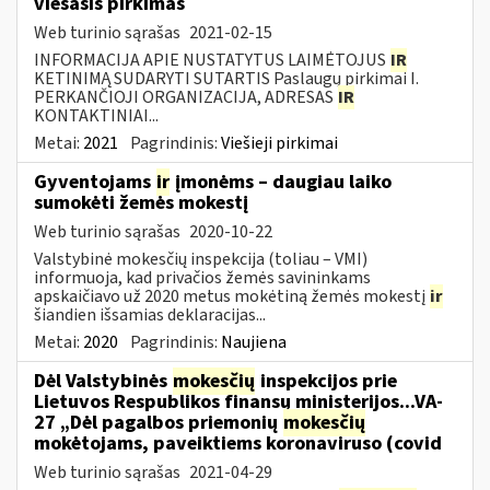
viešasis pirkimas
Web turinio sąrašas
2021-02-15
INFORMACIJA APIE NUSTATYTUS LAIMĖTOJUS
IR
KETINIMĄ SUDARYTI SUTARTIS Paslaugų pirkimai I.
PERKANČIOJI ORGANIZACIJA, ADRESAS
IR
KONTAKTINIAI...
Metai:
2021
Pagrindinis:
Viešieji pirkimai
Gyventojams
ir
įmonėms – daugiau laiko
sumokėti žemės mokestį
Web turinio sąrašas
2020-10-22
Valstybinė mokesčių inspekcija (toliau – VMI)
informuoja, kad privačios žemės savininkams
apskaičiavo už 2020 metus mokėtiną žemės mokestį
ir
šiandien išsamias deklaracijas...
Metai:
2020
Pagrindinis:
Naujiena
Dėl Valstybinės
mokesčių
inspekcijos prie
Lietuvos Respublikos finansų ministerijos...VA-
27 „Dėl pagalbos priemonių
mokesčių
mokėtojams, paveiktiems koronaviruso (covid
Web turinio sąrašas
2021-04-29