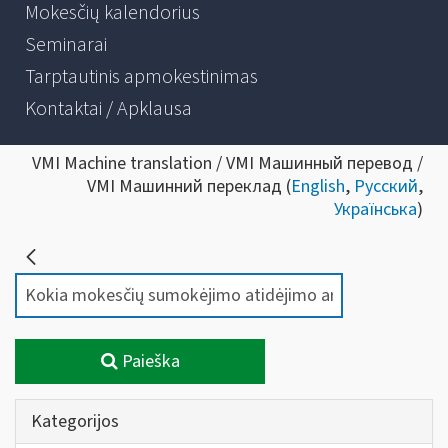
Mokesčių kalendorius
Seminarai
Tarptautinis apmokestinimas
Kontaktai / Apklausa
VMI Machine translation / VMI Машинный перевод /
VMI Машинний переклад (
English
,
Русский
,
Українська
)
Paieška
Kategorijos