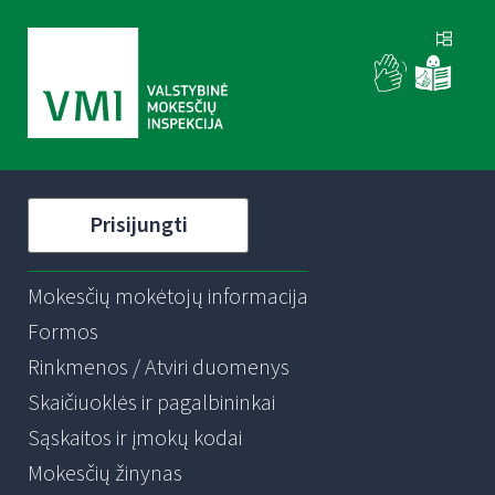
Prisijungti
Mokesčių mokėtojų informacija
Formos
Rinkmenos / Atviri duomenys
Skaičiuoklės ir pagalbininkai
Sąskaitos ir įmokų kodai
Mokesčių žinynas