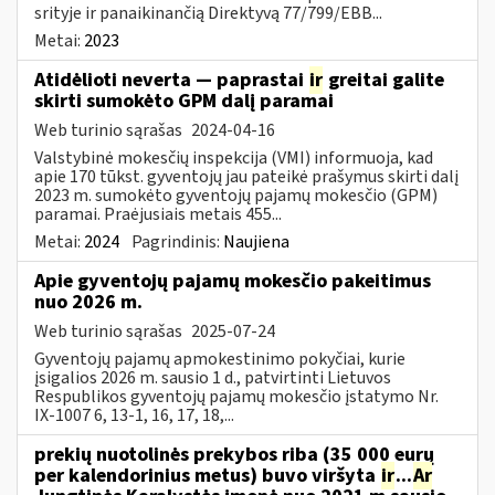
srityje ir panaikinančią Direktyvą 77/799/EBB...
Metai:
2023
Atidėlioti neverta — paprastai
ir
greitai galite
skirti sumokėto GPM dalį paramai
Web turinio sąrašas
2024-04-16
Valstybinė mokesčių inspekcija (VMI) informuoja, kad
apie 170 tūkst. gyventojų jau pateikė prašymus skirti dalį
2023 m. sumokėto gyventojų pajamų mokesčio (GPM)
paramai. Praėjusiais metais 455...
Metai:
2024
Pagrindinis:
Naujiena
Apie gyventojų pajamų mokesčio pakeitimus
nuo 2026 m.
Web turinio sąrašas
2025-07-24
Gyventojų pajamų apmokestinimo pokyčiai, kurie
įsigalios 2026 m. sausio 1 d., patvirtinti Lietuvos
Respublikos gyventojų pajamų mokesčio įstatymo Nr.
IX-1007 6, 13-1, 16, 17, 18,...
prekių nuotolinės prekybos riba (35 000 eurų
per kalendorinius metus) buvo viršyta
ir
...
Ar