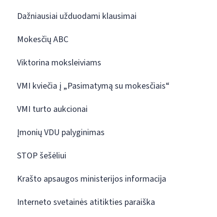
Dažniausiai užduodami klausimai
Mokesčių ABC
Viktorina moksleiviams
VMI kviečia į „Pasimatymą su mokesčiais“
VMI turto aukcionai
Įmonių VDU palyginimas
STOP šešėliui
Krašto apsaugos ministerijos informacija
Interneto svetainės atitikties paraiška