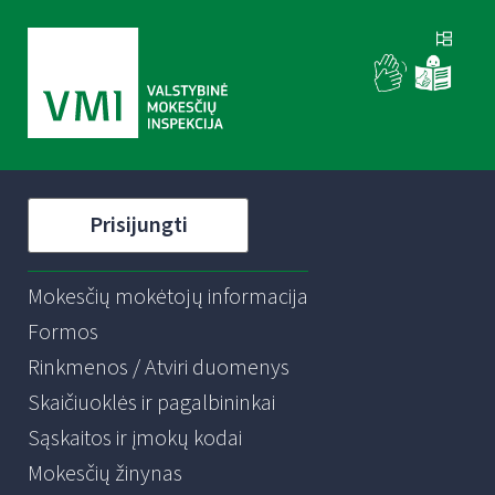
Prisijungti
Mokesčių mokėtojų informacija
Formos
Rinkmenos / Atviri duomenys
Skaičiuoklės ir pagalbininkai
Sąskaitos ir įmokų kodai
Mokesčių žinynas