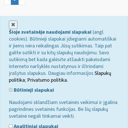
Uždaryti
Šioje svetainėje naudojami slapukai
(angl.
cookies). Būtinieji slapukai įdiegiami automatiškai
ir jiems nėra reikalingas Jūsų sutikimas. Taip pat
galite sutikti ir su kitų slapukų naudojimu. Savo
sutikimą bet kada galėsite atšaukti pakeisdami
interneto naršyklės nustatymus ir ištrindami
įrašytus slapukus. Daugiau informacijos
Slapukų
politika
;
Privatumo politika.
Būtinieji slapukai
Naudojami sklandžiam svetainės veikimui ir įgalina
pagrindines svetainės funkcijas. Be šių slapukų
svetainė negali tinkamai veikti.
Analitiniai slapukai