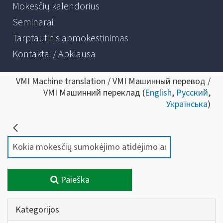
Mokesčių kalendorius
Seminarai
Tarptautinis apmokestinimas
Kontaktai / Apklausa
VMI Machine translation / VMI Машинный перевод /
VMI Машинний переклад (
English
,
Русский
,
Українська
)
Paieška
Kategorijos