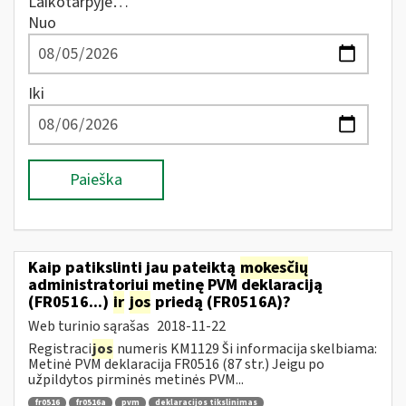
Laikotarpyje…
Nuo
Iki
Paieška
Kaip patikslinti jau pateiktą
mokesčių
administratoriui metinę PVM deklaraciją
(FR0516...)
ir
jos
priedą (FR0516A)?
Web turinio sąrašas
2018-11-22
Registraci
jos
numeris KM1129 Ši informacija skelbiama:
Metinė PVM deklaracija FR0516 (87 str.) Jeigu po
užpildytos pirminės metinės PVM...
fr0516
fr0516a
pvm
deklaracijos tikslinimas