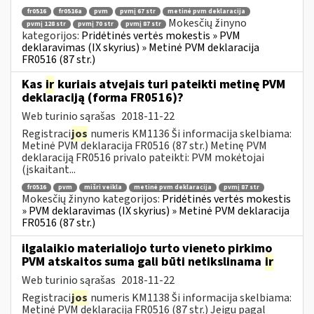
fr0516
fr0516a
pvm
pvmį 67 str
metinė pvm deklaracija
Mokesčių žinyno
pvmį 128 str
pvmį 70 str
pvmį 87 str
kategorijos:
Pridėtinės vertės mokestis » PVM
deklaravimas (IX skyrius) » Metinė PVM deklaracija
FR0516 (87 str.)
Kas
ir
kuriais atvejais turi pateikti metinę PVM
deklaraciją (forma FR0516)?
Web turinio sąrašas
2018-11-22
Registraci
jos
numeris KM1136 Ši informacija skelbiama:
Metinė PVM deklaracija FR0516 (87 str.) Metinę PVM
deklaraciją FR0516 privalo pateikti: PVM mokėtojai
(įskaitant...
fr0516
pvm
mišri veikla
metinė pvm deklaracija
pvmį 87 str
Mokesčių žinyno kategorijos:
Pridėtinės vertės mokestis
» PVM deklaravimas (IX skyrius) » Metinė PVM deklaracija
FR0516 (87 str.)
ilgalaikio materialiojo turto vieneto pirkimo
PVM atskaitos suma gali būti netikslinama
ir
Web turinio sąrašas
2018-11-22
Registraci
jos
numeris KM1138 Ši informacija skelbiama:
Metinė PVM deklaracija FR0516 (87 str.) Jeigu pagal