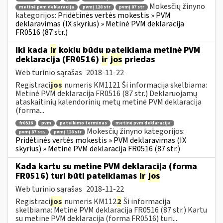
Mokesčių žinyno
metinė pvm deklaracija
pvmį 128 str
pvmį 87 str
kategorijos:
Pridėtinės vertės mokestis » PVM
deklaravimas (IX skyrius) » Metinė PVM deklaracija
FR0516 (87 str.)
Iki kada
ir
kokiu būdu pateikiama metinė PVM
deklaracija (FR0516)
ir
jos
priedas
Web turinio sąrašas
2018-11-22
Registraci
jos
numeris KM1121 Ši informacija skelbiama:
Metinė PVM deklaracija FR0516 (87 str.) Deklaruojamų
ataskaitinių kalendorinių metų metinė PVM deklaracija
(forma...
fr0516
pvm
pateikimo terminas
metinė pvm deklaracija
Mokesčių žinyno kategorijos:
pvmį 87 str.
pvmį 128 str
Pridėtinės vertės mokestis » PVM deklaravimas (IX
skyrius) » Metinė PVM deklaracija FR0516 (87 str.)
Kada kartu su metine PVM deklaracija (forma
FR0516) turi būti pateikiamas
ir
jos
Web turinio sąrašas
2018-11-22
Registraci
jos
numeris KM112
2
Ši informacija
skelbiama: Metinė PVM deklaracija FR0516 (87 str.) Kartu
su metine PVM deklaracija (forma FR0516) turi...