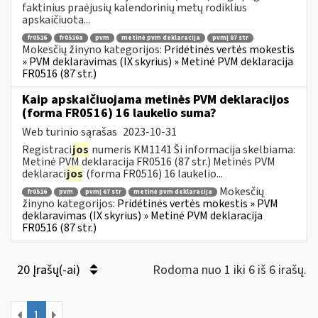
faktinius praėjusių kalendorinių metų rodiklius
apskaičiuota...
fr0516
fr0516a
pvm
metinė pvm deklaracija
pvmį 87 str
Mokesčių žinyno kategorijos:
Pridėtinės vertės mokestis
» PVM deklaravimas (IX skyrius) » Metinė PVM deklaracija
FR0516 (87 str.)
Kaip apskaičiuojama metinės PVM deklaracijos
(forma FR0516) 16 laukelio suma?
Web turinio sąrašas
2023-10-31
Registraci
jos
numeris KM1141 Ši informacija skelbiama:
Metinė PVM deklaracija FR0516 (87 str.) Metinės PVM
deklaraci
jos
(forma FR0516) 16 laukelio...
Mokesčių
fr0516
pvm
pvmį 67 str
metinė pvm deklaracija
žinyno kategorijos:
Pridėtinės vertės mokestis » PVM
deklaravimas (IX skyrius) » Metinė PVM deklaracija
FR0516 (87 str.)
20 Įrašų(-ai)
Rodoma nuo 1 iki 6 iš 6 irašų.
1