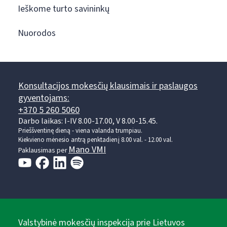
Ieškome turto savininkų
Nuorodos
Konsultacijos mokesčių klausimais ir paslaugos
gyventojams:
+370 5 260 5060
Darbo laikas: I-IV 8.00-17.00, V 8.00-15.45.
Prieššventinę dieną - viena valanda trumpiau.
Kiekvieno mėnesio antrą penktadienį 8.00 val. - 12.00 val.
Mano VMI
Paklausimas per
Valstybinė mokesčių inspekcija prie Lietuvos