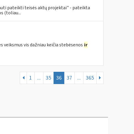
uti pateikti teisės aktų projektai" - pateikta
 (toliau...
ės veiksmus vis dažniau keičia stebėsenos
ir
1
...
35
36
37
...
365