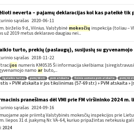
ėlioti neverta – pajamų deklaracijas kol kas pateikė tik
urinio sąrašas
2020-06-11
m. birželio 9 d., Vilnius. Valstybinė
mokesčių
inspekcija (toliau – V
os už 2019 metus deklaravo daugiau nei...
laikio turto, prekių (paslaugų), susijusių su gyvenamoj
urinio sąrašas
2018-11-22
traci
jos
numeris KM0535 Ši informacija skelbiama: Įsiregistravus
 gyvenamojo namo
ar
buto,...
ilgalaikis turtas
pvmį 58 str
pvm atskaita
fizinio asmens pvm atskaita
pvmį 61 st
tis » PVM atskaita ir jos tikslinimas (57-69 str.) » PVM atskaita 
rmacinis pranešimas dėl VMI prie FM viršininko 2024 m. l
urinio sąrašas
2024-09-16
muojame apie priimtą Valstybinės mokesčių inspekcijos prie Lietuv
m. liepos 31 d. įsakymą Nr. VA-64, kuriuo pripažintas netekusiu galio
:
2024