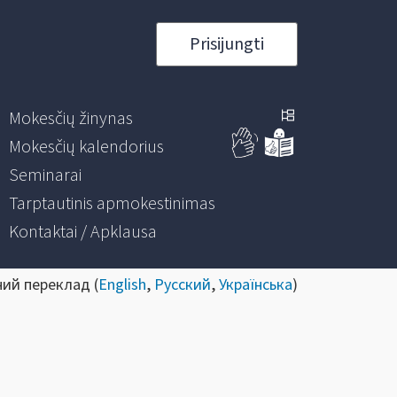
Prisijungti
Mokesčių žinynas
Mokesčių kalendorius
Seminarai
Tarptautinis apmokestinimas
Kontaktai / Apklausa
ний переклад (
English
,
Русский
,
Українська
)