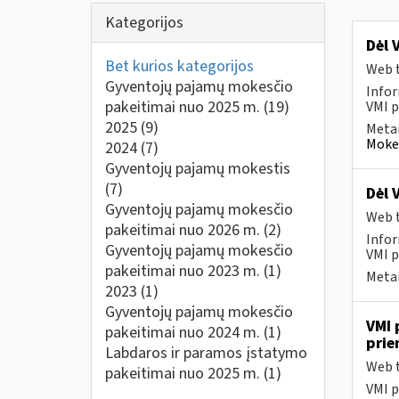
Kategorijos
Dėl 
Bet kurios kategorijos
Web t
Gyventojų pajamų mokesčio
Infor
pakeitimai nuo 2025 m.
(19)
VMI p
2025
(9)
Metai
Mokes
2024
(7)
Gyventojų pajamų mokestis
(7)
Dėl 
Gyventojų pajamų mokesčio
Web t
pakeitimai nuo 2026 m.
(2)
Infor
Gyventojų pajamų mokesčio
VMI p
pakeitimai nuo 2023 m.
(1)
Metai
2023
(1)
Gyventojų pajamų mokesčio
VMI 
pakeitimai nuo 2024 m.
(1)
pri
Labdaros ir paramos įstatymo
Web t
pakeitimai nuo 2025 m.
(1)
VMI p