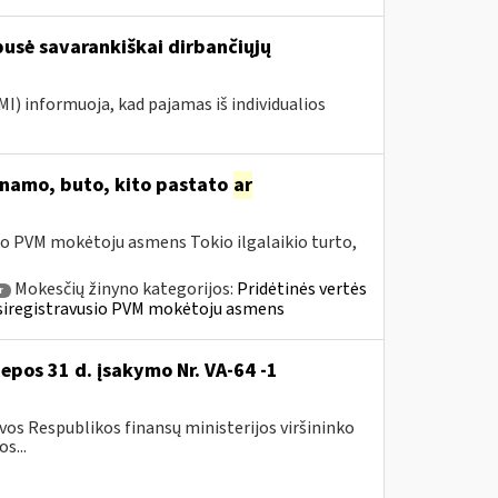
 pusė savarankiškai dirbančiųjų
MI) informuoja, kad pajamas iš individualios
o namo, buto, kito pastato
ar
io PVM mokėtoju asmens Tokio ilgalaikio turto,
Mokesčių žinyno kategorijos:
Pridėtinės vertės
r
» Įsiregistravusio PVM mokėtoju asmens
iepos 31 d. įsakymo Nr. VA-64 -1
os Respublikos finansų ministerijos viršininko
s...