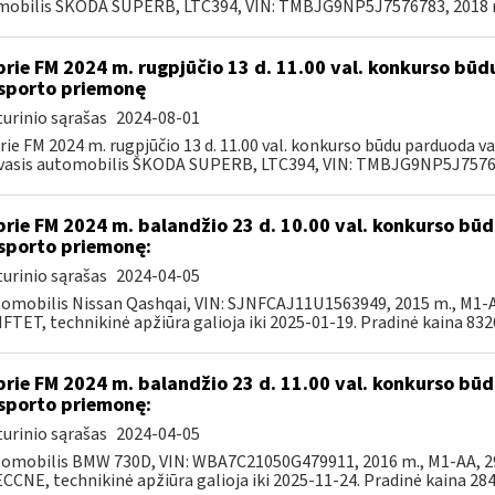
obilis ŠKODA SUPERB, LTC394, VIN: TMBJG9NP5J7576783, 2018 m.
prie FM 2024 m. rugpjūčio 13 d. 11.00 val. konkurso bū
sporto priemonę
urinio sąrašas
2024-08-01
rie FM 2024 m. rugpjūčio 13 d. 11.00 val. konkurso būdu parduoda 
asis automobilis ŠKODA SUPERB, LTC394, VIN: TMBJG9NP5J757678
prie FM 2024 m. balandžio 23 d. 10.00 val. konkurso b
sporto priemonę:
urinio sąrašas
2024-04-05
tomobilis Nissan Qashqai, VIN: SJNFCAJ11U1563949, 2015 m., M1-AF
TET, technikinė apžiūra galioja iki 2025-01-19. Pradinė kaina 8326,
prie FM 2024 m. balandžio 23 d. 11.00 val. konkurso b
sporto priemonę:
urinio sąrašas
2024-04-05
tomobilis BMW 730D, VIN: WBA7C21050G479911, 2016 m., M1-AA, 299
CNE, technikinė apžiūra galioja iki 2025-11-24. Pradinė kaina 2844