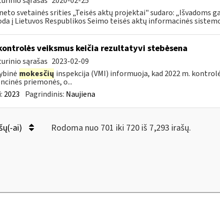
urinio sąrašas
2020-02-25
neto svetainės srities „Teisės aktų projektai" sudaro: „Išvadoms ga
da į Lietuvos Respublikos Seimo teisės aktų informacinės sistemos
kontrolės veiksmus keičia rezultatyvi stebėsena
urinio sąrašas
2023-02-09
ybinė
mokesčių
inspekcija (VMI) informuoja, kad 2022 m. kontrol
ncinės priemonės, o...
:
2023
Pagrindinis:
Naujiena
šų(-ai)
Rodoma nuo 701 iki 720 iš 7,293 irašų.