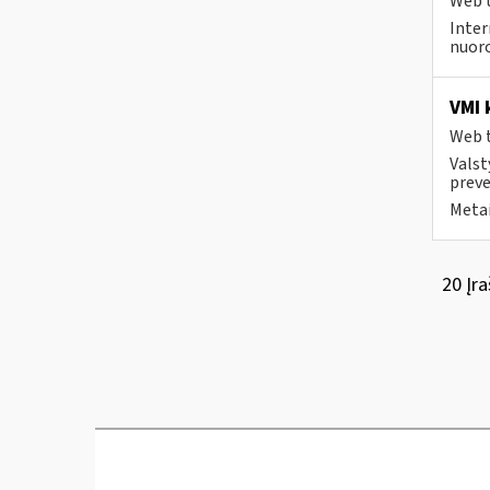
Web t
Inter
nuoro
VMI 
Web t
Valst
preve
Metai
20 Įra