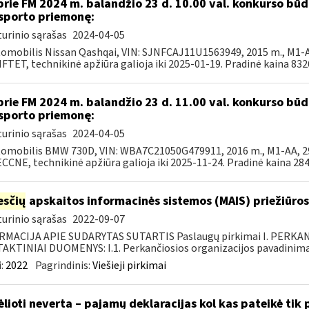
prie FM 2024 m. balandžio 23 d. 10.00 val. konkurso b
sporto priemonę:
urinio sąrašas
2024-04-05
tomobilis Nissan Qashqai, VIN: SJNFCAJ11U1563949, 2015 m., M1-AF
TET, technikinė apžiūra galioja iki 2025-01-19. Pradinė kaina 8326,
prie FM 2024 m. balandžio 23 d. 11.00 val. konkurso b
sporto priemonę:
urinio sąrašas
2024-04-05
tomobilis BMW 730D, VIN: WBA7C21050G479911, 2016 m., M1-AA, 299
CNE, technikinė apžiūra galioja iki 2025-11-24. Pradinė kaina 2844
sčių
apskaitos informacinės sistemos (MAIS) priežiūros
urinio sąrašas
2022-09-07
RMACIJA APIE SUDARYTAS SUTARTIS Paslaugų pirkimai I. PERK
KTINIAI DUOMENYS: I.1. Perkančiosios organizacijos pavadinimas
:
2022
Pagrindinis:
Viešieji pirkimai
ėlioti neverta – pajamų deklaracijas kol kas pateikė tik