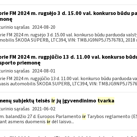
prie FM 2024 m. rugsėjo 3 d. 15.00 val. konkurso būdu 
emonę
urinio sąrašas
2024-08-20
rie FM 2024 m. rugsėjo 3 d. 15.00 val. konkurso būdu parduoda val
obilis ŠKODA SUPERB, LTC394, VIN: TMBJG9NP5J7576783, 2018 m.
prie FM 2024 m. rugpjūčio 13 d. 11.00 val. konkurso bū
sporto priemonę
urinio sąrašas
2024-08-01
rie FM 2024 m. rugpjūčio 13 d. 11.00 val. konkurso būdu parduoda 
asis automobilis ŠKODA SUPERB, LTC394, VIN: TMBJG9NP5J757678
enų subjektų teisės
ir
jų įgyvendinimo
tvarka
urinio sąrašas
2021-06-02
m. balandžio 27 d. Europos Parlamento
ir
Tarybos reglamento (ES
kant asmens duomenis
ir
dėl laisvo...