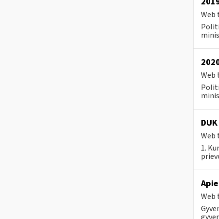
2019
Web t
Polit
minis
2020
Web t
Polit
minis
DUK
Web t
1. Ku
priev
Apie
Web t
Gyven
gyven