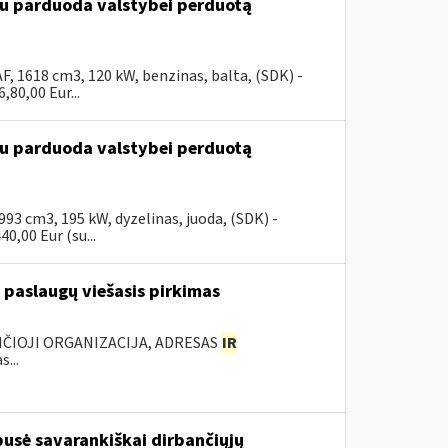
ūdu parduoda valstybei perduotą
, 1618 cm3, 120 kW, benzinas, balta, (SDK) -
80,00 Eur...
ūdu parduoda valstybei perduotą
3 cm3, 195 kW, dyzelinas, juoda, (SDK) -
0,00 Eur (su...
 paslaugų viešasis pirkimas
ANČIOJI ORGANIZACIJA, ADRESAS
IR
...
 pusė savarankiškai dirbančiųjų