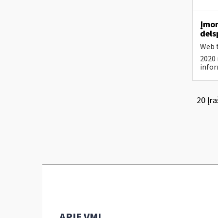
Įmon
dels
Web t
2020 
infor
20 Įra
APIE VMI