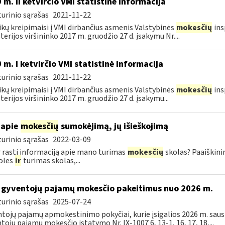
 m. II ketvirčio VMI statistinė informacija
urinio sąrašas
2021-11-22
ikų kreipimaisi į VMI dirbančius asmenis Valstybinės
mokesčių
ins
terijos viršininko 2017 m. gruodžio 27 d. įsakymu Nr....
 m. I ketvirčio VMI statistinė informacija
urinio sąrašas
2021-11-22
ikų kreipimaisi į VMI dirbančius asmenis Valstybinės
mokesčių
ins
terijos viršininko 2017 m. gruodžio 27 d. įsakymu...
 apie
mokesčių
sumokėjimą, jų išieškojimą
urinio sąrašas
2022-03-09
r rasti informaciją apie mano turimas
mokesčių
skolas? Paaiškini
oles
ir
turimas skolas,...
 gyventojų pajamų mokesčio pakeitimus nuo 2026 m.
urinio sąrašas
2025-07-24
tojų pajamų apmokestinimo pokyčiai, kurie įsigalios 2026 m. sausio
tojų pajamų mokesčio įstatymo Nr. IX-1007 6, 13-1, 16, 17, 18,...