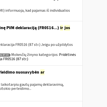
MI) informuoja, kad pajamas iš individualios
nę PVM deklaraciją (FR0516...)
ir
jos
aracija FR0516 (87 str.) Jeigu po užpildytos
Mokesčių žinyno kategorijos:
Pridėtinės
į 87 str
a FR0516 (87 str.)
rleidimo nuosavybėn
ar
 laikotarpiu gautų pajamų deklaravimą,
itokio perleidimo...