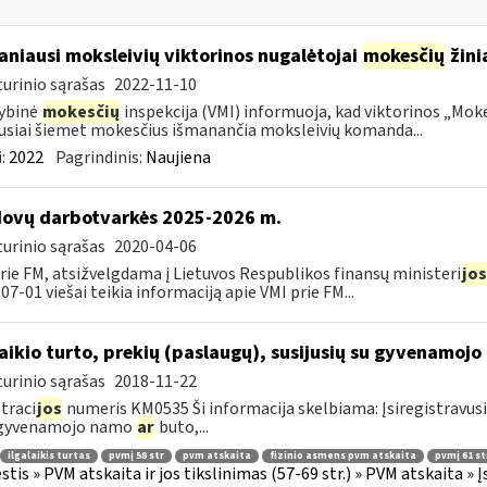
niausi moksleivių viktorinos nugalėtojai
mokesčių
žinia
urinio sąrašas
2022-11-10
ybinė
mokesčių
inspekcija (VMI) informuoja, kad viktorinos „Moke
usiai šiemet mokesčius išmanančia moksleivių komanda...
:
2022
Pagrindinis:
Naujiena
ovų darbotvarkės 2025-2026 m.
urinio sąrašas
2020-04-06
rie FM, atsižvelgdama į Lietuvos Respublikos finansų ministeri
jos
07-01 viešai teikia informaciją apie VMI prie FM...
laikio turto, prekių (paslaugų), susijusių su gyvenamoj
urinio sąrašas
2018-11-22
traci
jos
numeris KM0535 Ši informacija skelbiama: Įsiregistravus
 gyvenamojo namo
ar
buto,...
ilgalaikis turtas
pvmį 58 str
pvm atskaita
fizinio asmens pvm atskaita
pvmį 61 st
tis » PVM atskaita ir jos tikslinimas (57-69 str.) » PVM atskaita 