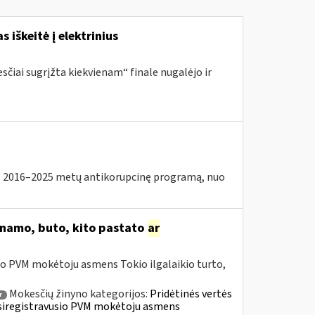
s iškeitė į elektrinius
sčiai sugrįžta kiekvienam“ finale nugalėjo ir
2016–2025 metų antikorupcinę programą, nuo
o namo, buto, kito pastato
ar
io PVM mokėtoju asmens Tokio ilgalaikio turto,
Mokesčių žinyno kategorijos:
Pridėtinės vertės
r
» Įsiregistravusio PVM mokėtoju asmens