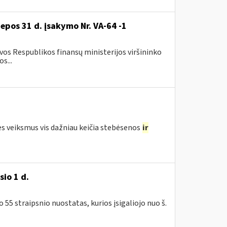
iepos 31 d. įsakymo Nr. VA-64 -1
os Respublikos finansų ministerijos viršininko
s...
ės veiksmus vis dažniau keičia stebėsenos
ir
io 1 d.
5 straipsnio nuostatas, kurios įsigaliojo nuo š.