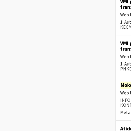
VMI 
tran
Web t
1. Au
KECMF
VMI 
tran
Web t
1. Au
PNKEC
Moke
Web t
INFO
KONTA
Metai
Atid