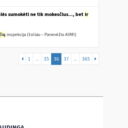
lės sumokėti ne tik mokesčius..., bet
ir
čių
inspekcija (toliau – Panevėžio AVMI)
1
...
35
36
37
...
365
AUDINGA