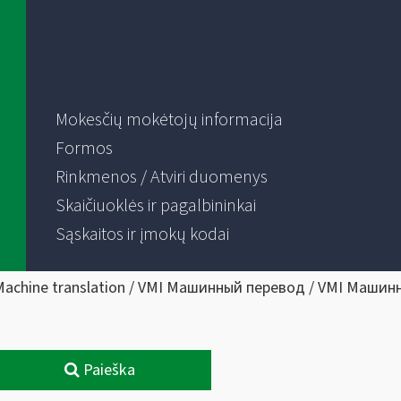
Mokesčių mokėtojų informacija
Formos
Rinkmenos / Atviri duomenys
Skaičiuoklės ir pagalbininkai
Sąskaitos ir įmokų kodai
Machine translation / VMI Машинный перевод / VMI Машин
Paieška