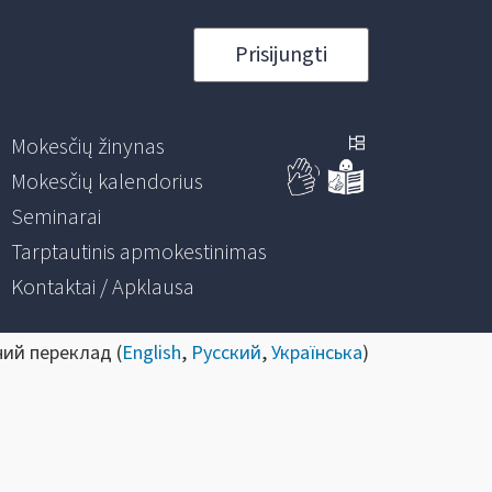
Prisijungti
Mokesčių žinynas
Mokesčių kalendorius
Seminarai
Tarptautinis apmokestinimas
Kontaktai / Apklausa
ний переклад (
English
,
Русский
,
Українська
)