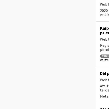
Web t
2020 
veikl
Kaip
prie
Web t
Regis
pirmi
fr0516
vertė
Dėl 
Web t
Atsiž
teiki
Metai