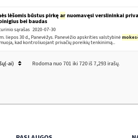
ės lėšomis būstus pirkę
ar
nuomavęsi verslininkai priva
pinigius bei baudas
urinio sąrašas
2020-07-30
m. liepos 30 d., Panevėžys. Panevėžio apskrities valstybinė
mokes
muoja, kad kontroliuojant privačių poreikių tenkinimą...
šų(-ai)
Rodoma nuo 701 iki 720 iš 7,293 irašų.
PASLAUGOS
N