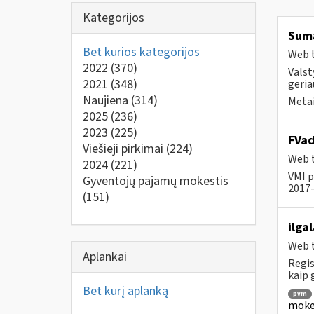
Kategorijos
Suma
Bet kurios kategorijos
Web t
2022
(370)
Valst
2021
(348)
geria
Naujiena
(314)
Metai
2025
(236)
2023
(225)
FVad
Viešieji pirkimai
(224)
Web t
2024
(221)
VMI p
Gyventojų pajamų mokestis
2017-
(151)
ilga
Web t
Aplankai
Regis
kaip
Bet kurį aplanką
pvm
mokes