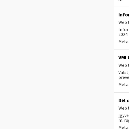
Info
Web t
Infor
2024 
Metai
VMI 
Web t
Valst
preve
Metai
Dėl 
Web t
Įgyve
m. ru
Metai