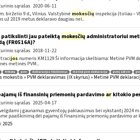
urinio sąrašas
2020-06-11
m. birželio 9 d., Vilnius. Valstybinė
mokesčių
inspekcija (toliau – V
os už 2019 metus deklaravo daugiau nei...
 patikslinti jau pateiktą
mokesčių
administratoriui meti
dą (FR0516A)?
urinio sąrašas
2018-11-22
traci
jos
numeris KM1129 Ši informacija skelbiama: Metinė PVM dekl
nės metinės PVM...
fr0516a
pvm
deklaracijos tikslinimas
metinė pvm deklaracija
pvmį 128 str
pvm
s mokestis » PVM deklaravimas (IX skyrius) » Metinė PVM deklaracij
pajamų iš finansinių priemonių pardavimo
ar
kitokio pe
urinio sąrašas
2025-04-17
velgdami į gaunamus gyventojų paklausimus bei vykstantį 2024 m.
ame paaiškinimą dėl pajamų iš finansinių priemonių pardavimo ar k
:
2025