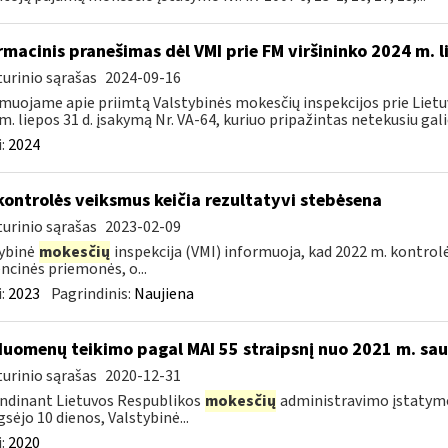
rmacinis pranešimas dėl VMI prie FM viršininko 2024 m. l
urinio sąrašas
2024-09-16
muojame apie priimtą Valstybinės mokesčių inspekcijos prie Lietuv
m. liepos 31 d. įsakymą Nr. VA-64, kuriuo pripažintas netekusiu galio
:
2024
kontrolės veiksmus keičia rezultatyvi stebėsena
urinio sąrašas
2023-02-09
ybinė
mokesčių
inspekcija (VMI) informuoja, kad 2022 m. kontrol
ncinės priemonės, o...
:
2023
Pagrindinis:
Naujiena
duomenų teikimo pagal MAI 55 straipsnį nuo 2021 m. saus
urinio sąrašas
2020-12-31
ndinant Lietuvos Respublikos
mokesčių
administravimo įstatymo 5
gsėjo 10 dienos, Valstybinė...
:
2020