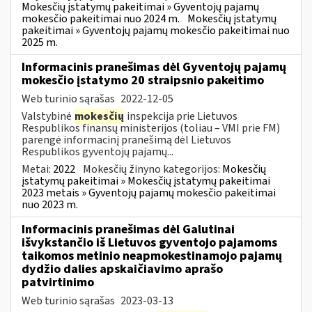
Mokesčių įstatymų pakeitimai » Gyventojų pajamų
mokesčio pakeitimai nuo 2024 m.
Mokesčių įstatymų
pakeitimai » Gyventojų pajamų mokesčio pakeitimai nuo
2025 m.
Informacinis pranešimas dėl Gyventojų pajamų
mokesčio įstatymo 20 straipsnio pakeitimo
Web turinio sąrašas
2022-12-05
Valstybinė
mokesčių
inspekcija prie Lietuvos
Respublikos finansų ministerijos (toliau – VMI prie FM)
parengė informacinį pranešimą dėl Lietuvos
Respublikos gyventojų pajamų...
Metai:
2022
Mokesčių žinyno kategorijos:
Mokesčių
įstatymų pakeitimai » Mokesčių įstatymų pakeitimai
2023 metais » Gyventojų pajamų mokesčio pakeitimai
nuo 2023 m.
Informacinis pranešimas dėl Galutinai
išvykstančio iš Lietuvos gyventojo pajamoms
taikomos metinio neapmokestinamojo pajamų
dydžio dalies apskaičiavimo aprašo
patvirtinimo
Web turinio sąrašas
2023-03-13