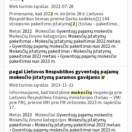
Web turinio sąrašas
2022-07-28
Primename, kad 202
2
m. birželio 28 d. Lietuvos
Respublikos Seimas priėmė Darbo kodekso[1] 144
straipsnio pakeitimo įstatymą[
2
] (toliau – pakeitimo...
Metai:
2022
Mokesčiai:
Gyventojų pajamų mokestis
Mokesčių žinyno kategorijos:
Mokesčių įstatymų
pakeitimai » Mokesčių įstatymų pakeitimai 2022 metais
» Gyventojų pajamų mokesčio pakeitimai nuo 2022 m.
Mokesčių įstatymų pakeitimai » Mokesčių įstatymų
pakeitimai 2023 metais » Gyventojų pajamų mokesčio
pakeitimai nuo 2023 m.
pagal Lietuvos Respublikos gyventojų pajamų
mokesčio įstatymą paramos gavėjams
ir
Web turinio sąrašas
2023-11-21
Informuojame, kad Valstybinė
mokesčių
inspekcija prie
Lietuvos Respublikos finansų ministerijos (toliau — VMI
prie FM), priėmė VMI prie FM viršininko 2023 m. lapkričio
17...
Metai:
2023
Mokesčiai:
Gyventojų pajamų mokestis
Mokesčių žinyno kategorijos:
Mokesčių įstatymų
pakeitimai » Mokesčių įstatymų pakeitimai 2023 metais
» Gyventojų pajamų mokesčio pakeitimai nuo 2023 m.