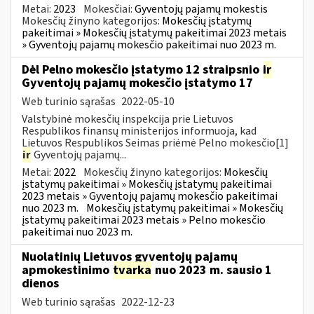
Metai:
2023
Mokesčiai:
Gyventojų pajamų mokestis
Mokesčių žinyno kategorijos:
Mokesčių įstatymų
pakeitimai » Mokesčių įstatymų pakeitimai 2023 metais
» Gyventojų pajamų mokesčio pakeitimai nuo 2023 m.
Dėl Pelno mokesčio įstatymo 12 straipsnio
ir
Gyventojų pajamų mokesčio įstatymo 17
Web turinio sąrašas
2022-05-10
Valstybinė mokesčių inspekcija prie Lietuvos
Respublikos finansų ministerijos informuoja, kad
Lietuvos Respublikos Seimas priėmė Pelno mokesčio[1]
ir
Gyventojų pajamų...
Metai:
2022
Mokesčių žinyno kategorijos:
Mokesčių
įstatymų pakeitimai » Mokesčių įstatymų pakeitimai
2023 metais » Gyventojų pajamų mokesčio pakeitimai
nuo 2023 m.
Mokesčių įstatymų pakeitimai » Mokesčių
įstatymų pakeitimai 2023 metais » Pelno mokesčio
pakeitimai nuo 2023 m.
Nuolatinių Lietuvos gyventojų pajamų
apmokestinimo
tvarka
nuo 2023 m. sausio 1
dienos
Web turinio sąrašas
2022-12-23