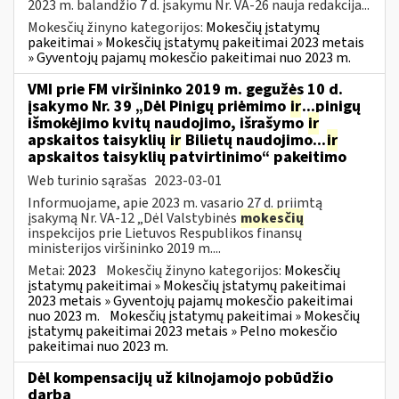
2023 m. balandžio 7 d. įsakymu Nr. VA-26 nauja redakcija...
Mokesčių žinyno kategorijos:
Mokesčių įstatymų
pakeitimai » Mokesčių įstatymų pakeitimai 2023 metais
» Gyventojų pajamų mokesčio pakeitimai nuo 2023 m.
VMI prie FM viršininko 2019 m. gegužės 10 d.
įsakymo Nr. 39 „Dėl Pinigų priėmimo
ir
...pinigų
išmokėjimo kvitų naudojimo, išrašymo
ir
apskaitos taisyklių
ir
Bilietų naudojimo...
ir
apskaitos taisyklių patvirtinimo“ pakeitimo
Web turinio sąrašas
2023-03-01
Informuojame, apie 2023 m. vasario 27 d. priimtą
įsakymą Nr. VA-12 „Dėl Valstybinės
mokesčių
inspekcijos prie Lietuvos Respublikos finansų
ministerijos viršininko 2019 m....
Metai:
2023
Mokesčių žinyno kategorijos:
Mokesčių
įstatymų pakeitimai » Mokesčių įstatymų pakeitimai
2023 metais » Gyventojų pajamų mokesčio pakeitimai
nuo 2023 m.
Mokesčių įstatymų pakeitimai » Mokesčių
įstatymų pakeitimai 2023 metais » Pelno mokesčio
pakeitimai nuo 2023 m.
Dėl kompensacijų už kilnojamojo pobūdžio
darbą