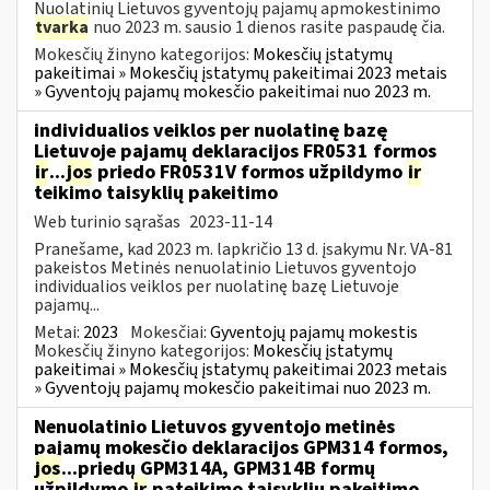
Nuolatinių Lietuvos gyventojų pajamų apmokestinimo
tvarka
nuo 2023 m. sausio 1 dienos rasite paspaudę čia.
Mokesčių žinyno kategorijos:
Mokesčių įstatymų
pakeitimai » Mokesčių įstatymų pakeitimai 2023 metais
» Gyventojų pajamų mokesčio pakeitimai nuo 2023 m.
individualios veiklos per nuolatinę bazę
Lietuvoje pajamų deklaracijos FR0531 formos
ir
...
jos
priedo FR0531V formos užpildymo
ir
teikimo taisyklių pakeitimo
Web turinio sąrašas
2023-11-14
Pranešame, kad 2023 m. lapkričio 13 d. įsakymu Nr. VA-81
pakeistos Metinės nenuolatinio Lietuvos gyventojo
individualios veiklos per nuolatinę bazę Lietuvoje
pajamų...
Metai:
2023
Mokesčiai:
Gyventojų pajamų mokestis
Mokesčių žinyno kategorijos:
Mokesčių įstatymų
pakeitimai » Mokesčių įstatymų pakeitimai 2023 metais
» Gyventojų pajamų mokesčio pakeitimai nuo 2023 m.
Nenuolatinio Lietuvos gyventojo metinės
pajamų mokesčio deklaracijos GPM314 formos,
jos
...priedų GPM314A, GPM314B formų
užpildymo
ir
pateikimo taisyklių pakeitimo