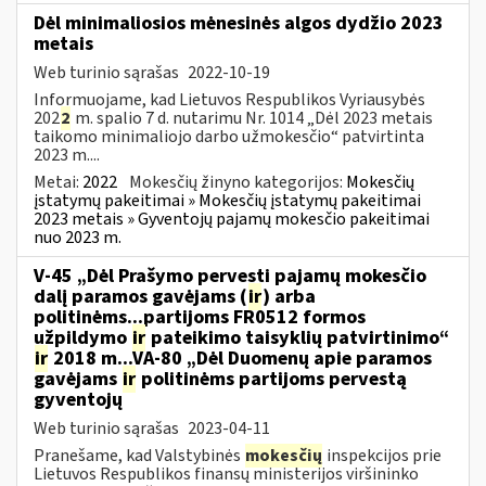
Dėl minimaliosios mėnesinės algos dydžio 2023
metais
Web turinio sąrašas
2022-10-19
Informuojame, kad Lietuvos Respublikos Vyriausybės
202
2
m. spalio 7 d. nutarimu Nr. 1014 „Dėl 2023 metais
taikomo minimaliojo darbo užmokesčio“ patvirtinta
2023 m....
Metai:
2022
Mokesčių žinyno kategorijos:
Mokesčių
įstatymų pakeitimai » Mokesčių įstatymų pakeitimai
2023 metais » Gyventojų pajamų mokesčio pakeitimai
nuo 2023 m.
V-45 „Dėl Prašymo pervesti pajamų mokesčio
dalį paramos gavėjams (
ir
) arba
politinėms...partijoms FR0512 formos
užpildymo
ir
pateikimo taisyklių patvirtinimo“
ir
2018 m...VA-80 „Dėl Duomenų apie paramos
gavėjams
ir
politinėms partijoms pervestą
gyventojų
Web turinio sąrašas
2023-04-11
Pranešame, kad Valstybinės
mokesčių
inspekcijos prie
Lietuvos Respublikos finansų ministerijos viršininko