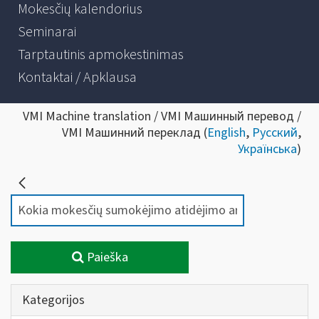
Mokesčių kalendorius
Seminarai
Tarptautinis apmokestinimas
Kontaktai / Apklausa
VMI Machine translation / VMI Машинный перевод /
VMI Машинний переклад (
English
,
Русский
,
Українська
)
Paieška
Kategorijos