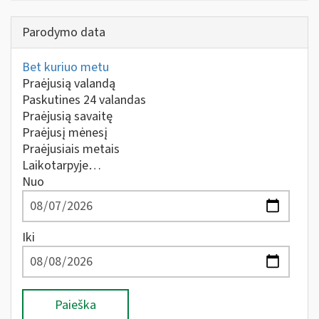
Parodymo data
Bet kuriuo metu
Praėjusią valandą
Paskutines 24 valandas
Praėjusią savaitę
Praėjusį mėnesį
Praėjusiais metais
Laikotarpyje…
Nuo
Iki
Paieška