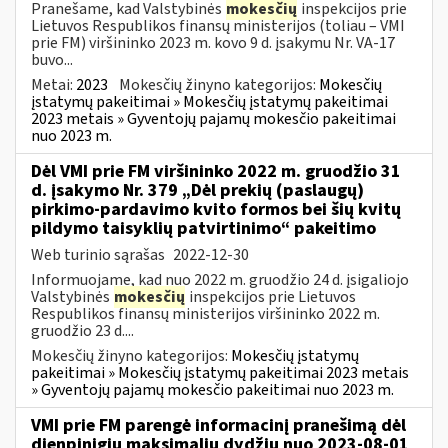
Pranešame, kad Valstybinės
mokesčių
inspekcijos prie
Lietuvos Respublikos finansų ministerijos (toliau – VMI
prie FM) viršininko 2023 m. kovo 9 d. įsakymu Nr. VA-17
buvo...
Metai:
2023
Mokesčių žinyno kategorijos:
Mokesčių
įstatymų pakeitimai » Mokesčių įstatymų pakeitimai
2023 metais » Gyventojų pajamų mokesčio pakeitimai
nuo 2023 m.
Dėl VMI prie FM viršininko 2022 m. gruodžio 31
d. įsakymo Nr. 379 „Dėl prekių (paslaugų)
pirkimo-pardavimo kvito formos bei šių kvitų
pildymo taisyklių patvirtinimo“ pakeitimo
Web turinio sąrašas
2022-12-30
Informuojame, kad nuo 2022 m. gruodžio 24 d. įsigaliojo
Valstybinės
mokesčių
inspekcijos prie Lietuvos
Respublikos finansų ministerijos viršininko 2022 m.
gruodžio 23 d....
Mokesčių žinyno kategorijos:
Mokesčių įstatymų
pakeitimai » Mokesčių įstatymų pakeitimai 2023 metais
» Gyventojų pajamų mokesčio pakeitimai nuo 2023 m.
VMI prie FM parengė informacinį pranešimą dėl
dienpinigių maksimalių dydžių nuo 2023-08-01