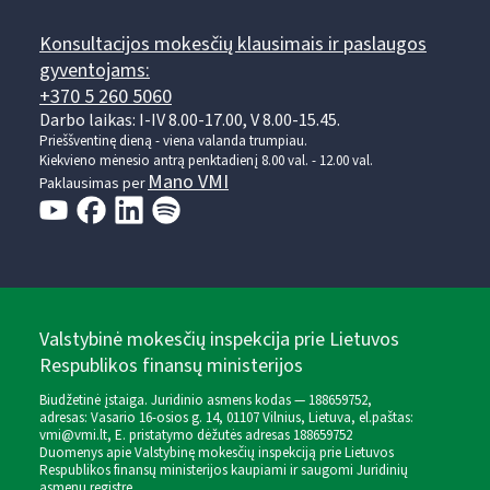
Konsultacijos mokesčių klausimais ir paslaugos
gyventojams:
+370 5 260 5060
Darbo laikas: I-IV 8.00-17.00, V 8.00-15.45.
Prieššventinę dieną - viena valanda trumpiau.
Kiekvieno mėnesio antrą penktadienį 8.00 val. - 12.00 val.
Mano VMI
Paklausimas per
Valstybinė mokesčių inspekcija prie Lietuvos
Respublikos finansų ministerijos
Biudžetinė įstaiga. Juridinio asmens kodas — 188659752,
adresas: Vasario 16-osios g. 14, 01107 Vilnius, Lietuva, el.paštas:
vmi@vmi.lt
, E. pristatymo dėžutės adresas 188659752
Duomenys apie Valstybinę mokesčių inspekciją prie Lietuvos
Respublikos finansų ministerijos kaupiami ir saugomi Juridinių
asmenų registre