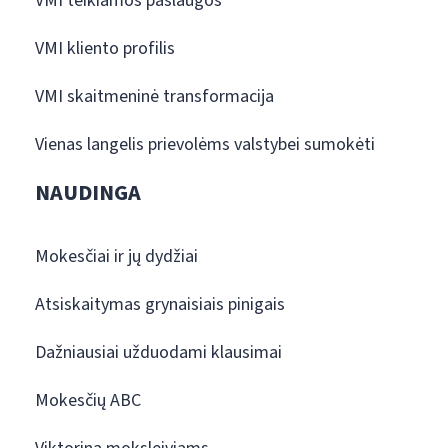
VMI teikiamos paslaugos
VMI kliento profilis
VMI skaitmeninė transformacija
Vienas langelis prievolėms valstybei sumokėti
NAUDINGA
Mokesčiai ir jų dydžiai
Atsiskaitymas grynaisiais pinigais
Dažniausiai užduodami klausimai
Mokesčių ABC