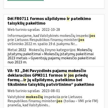
Dėl FR0711 formos užpildymo
ir
pateikimo
taisyklių pakeitimo
Web turinio sąrašas
2022-10-28
Informuojame, kad Valstybinės mokesčių inspekci
jos
prie Lietuvos Respublikos finansų ministeri
jos
viršininko 2022 m. spalio 19 d. įsakymu Nr....
Metai:
2022
Mokesčių žinyno kategorijos:
Mokesčių
įstatymų pakeitimai » Mokesčių įstatymų pakeitimai
2023 metais » Gyventojų pajamų mokesčio pakeitimai
nuo 2023 m.
VA- 93 „Dėl Pavyzdinės pajamų mokesčio
deklaracijos GPM311 formos
ir
jos
priedų
formų...
ir
jų užpildymo, pateikimo bei
tikslinimo taisyklių patvirtinimo“ pakeitimo
Web turinio sąrašas
2023-08-01
Valstybinė
mokesčių
inspekcija prie Lietuvos
Respublikos finansų ministeri
jos
(toliau – VMI prie FM)
praneša, kad Valstybinės...