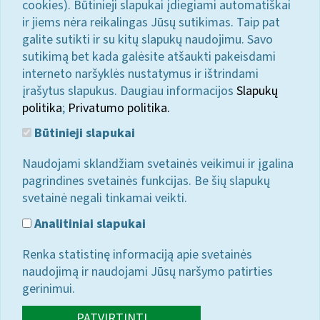
cookies). Būtinieji slapukai įdiegiami automatiškai
ir jiems nėra reikalingas Jūsų sutikimas. Taip pat
galite sutikti ir su kitų slapukų naudojimu. Savo
sutikimą bet kada galėsite atšaukti pakeisdami
interneto naršyklės nustatymus ir ištrindami
įrašytus slapukus. Daugiau informacijos
Slapukų
politika
;
Privatumo politika.
Būtinieji slapukai
Naudojami sklandžiam svetainės veikimui ir įgalina
pagrindines svetainės funkcijas. Be šių slapukų
svetainė negali tinkamai veikti.
Analitiniai slapukai
Renka statistinę informaciją apie svetainės
naudojimą ir naudojami Jūsų naršymo patirties
gerinimui.
PATVIRTINTI