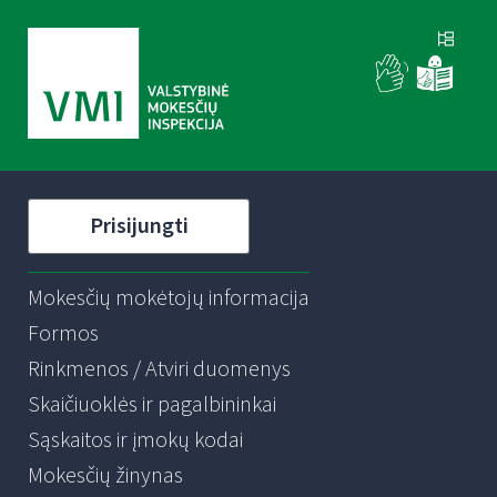
Prisijungti
Mokesčių mokėtojų informacija
Formos
Rinkmenos / Atviri duomenys
Skaičiuoklės ir pagalbininkai
Sąskaitos ir įmokų kodai
Mokesčių žinynas